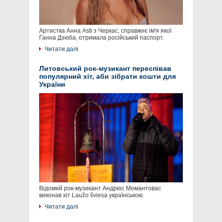
Артистка Анна Asti з Черкас, справжнє ім'я якої
Ганна Дзюба, отримала російський паспорт.
Читати далі
Литовський рок-музикант переспівав
популярний хіт, аби зібрати кошти для
України
Відомий рок-музикант Андрюс Момантовас
виконав хіт Laužo šviesa українською.
Читати далі