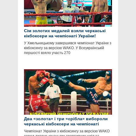
Сім золотих медалей взяли черкаські
кікбоксери на чемпіонаті України!
У Хмельницькому завершився чемпіонат України з
кікбоксингу за версією WAKO. У Всеукраїнській
першості взяло участь 270
Два «золота» і три «срібла» вибороли
черкаські кікбоксери на чемпіонаті
України
Чемпіонат України з кікбоксингу за версією WAKO
серед дитячо-юнацьких спортивних шкіл та