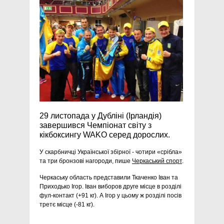
29 листопада у Дубліні (Ірландія)
завершився Чемпіонат світу з
кікбоксингу WAKO серед дорослих.
У скарбничці Української збірної - чотири «срібла»
та три бронзові нагороди, пише
Черкаський спорт
.
Черкаську область представили Ткаченко Іван та
Приходько Ігор. Іван виборов друге місце в розділі
фул-контакт (+91 кг). А Ігор у цьому ж розділі посів
третє місце (-81 кг).