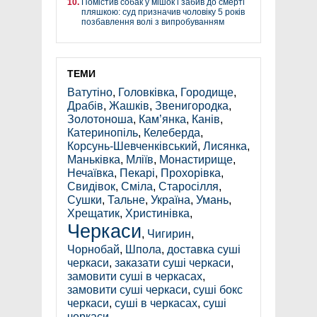
Помістив собак у мішок і забив до смерті
пляшкою: суд призначив чоловіку 5 років
позбавлення волі з випробуванням
ТЕМИ
Ватутіно
,
Головківка
,
Городище
,
Драбів
,
Жашків
,
Звенигородка
,
Золотоноша
,
Кам’янка
,
Канів
,
Катеринопіль
,
Келеберда
,
Корсунь-Шевченківський
,
Лисянка
,
Маньківка
,
Мліїв
,
Монастирище
,
Нечаївка
,
Пекарі
,
Прохорівка
,
Свидівок
,
Сміла
,
Старосілля
,
Сушки
,
Тальне
,
Україна
,
Умань
,
Хрещатик
,
Христинівка
,
Черкаси
,
Чигирин
,
Чорнобай
,
Шпола
,
доставка суші
черкаси
,
заказати суші черкаси
,
замовити суші в черкасах
,
замовити суші черкаси
,
суші бокс
черкаси
,
суші в черкасах
,
суші
черкаси