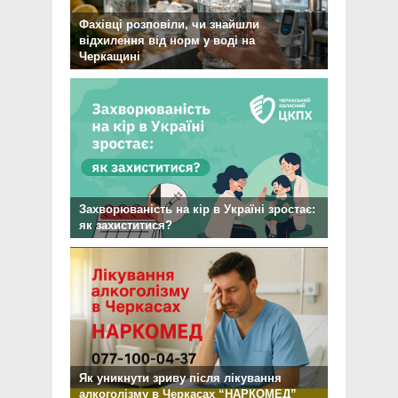
Фахівці розповіли, чи знайшли
відхилення від норм у воді на
Черкащині
Захворюваність на кір в Україні зростає:
як захиститися?
Як уникнути зриву після лікування
алкоголізму в Черкасах “НАРКОМЕД”