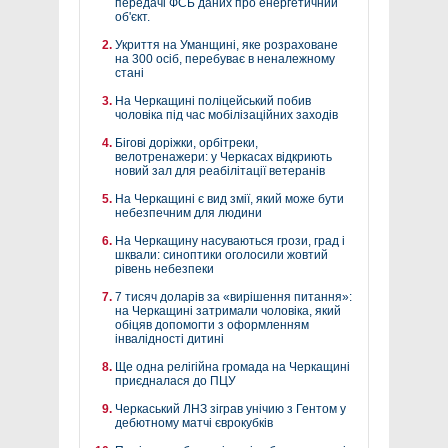
передачі ФСБ даних про енергетичний
об'єкт.
Укриття на Уманщині, яке розраховане
на 300 осіб, перебуває в неналежному
стані
На Черкащині поліцейський побив
чоловіка під час мобілізаційних заходів
Бігові доріжки, орбітреки,
велотренажери: у Черкасах відкриють
новий зал для реабілітації ветеранів
На Черкащині є вид змії, який може бути
небезпечним для людини
На Черкащину насуваються грози, град і
шквали: синоптики оголосили жовтий
рівень небезпеки
7 тисяч доларів за «вирішення питання»:
на Черкащині затримали чоловіка, який
обіцяв допомогти з оформленням
інвалідності дитині
Ще одна релігійна громада на Черкащині
приєдналася до ПЦУ
Черкаський ЛНЗ зіграв унічию з Гентом у
дебютному матчі єврокубків