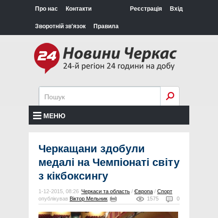
Про нас
Контакти
Реєстрація
Вхід
Зворотній зв'язок
Правила
МЕНЮ
Черкащани здобули
медалі на Чемпіонаті світу
з кікбоксингу
1-12-2015, 08:26
Черкаси та область
/
Європа
/
Спорт
опублікував
Віктор Мельник
1575
0