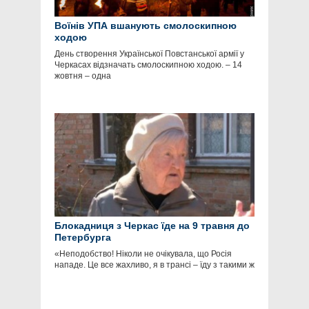
Воїнів УПА вшанують смолоскипною
ходою
День створення Української Повстанської армії у
Черкасах відзначать смолоскипною ходою. – 14
жовтня – одна
Блокадниця з Черкас їде на 9 травня до
Петербурга
«Неподобство! Ніколи не очікувала, що Росія
нападе. Це все жахливо, я в трансі – їду з такими ж