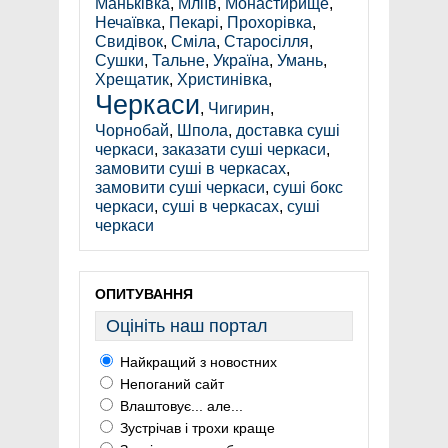
Маньківка
,
Мліїв
,
Монастирище
,
Нечаївка
,
Пекарі
,
Прохорівка
,
Свидівок
,
Сміла
,
Старосілля
,
Сушки
,
Тальне
,
Україна
,
Умань
,
Хрещатик
,
Христинівка
,
Черкаси
,
Чигирин
,
Чорнобай
,
Шпола
,
доставка суші
черкаси
,
заказати суші черкаси
,
замовити суші в черкасах
,
замовити суші черкаси
,
суші бокс
черкаси
,
суші в черкасах
,
суші
черкаси
ОПИТУВАННЯ
Оцініть наш портал
Найкращий з новостних
Непоганий сайт
Влаштовує... але...
Зустрічав і трохи краще