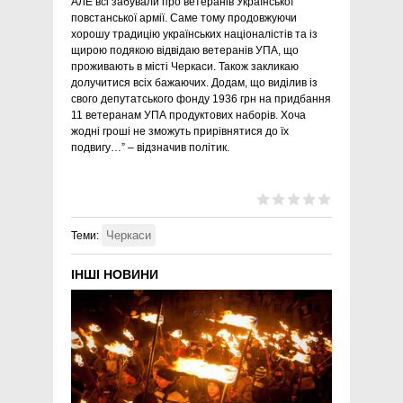
АЛЕ всі забували про ветеранів Української
повстанської армії. Саме тому продовжуючи
хорошу традицію українських націоналістів та із
щирою подякою відвідаю ветеранів УПА, що
проживають в місті Черкаси. Також закликаю
долучитися всіх бажаючих. Додам, що виділив із
свого депутатського фонду 1936 грн на придбання
11 ветеранам УПА продуктових наборів. Хоча
жодні гроші не зможуть прирівнятися до їх
подвигу…” – відзначив політик.
Черкаси
Теми:
ІНШІ НОВИНИ