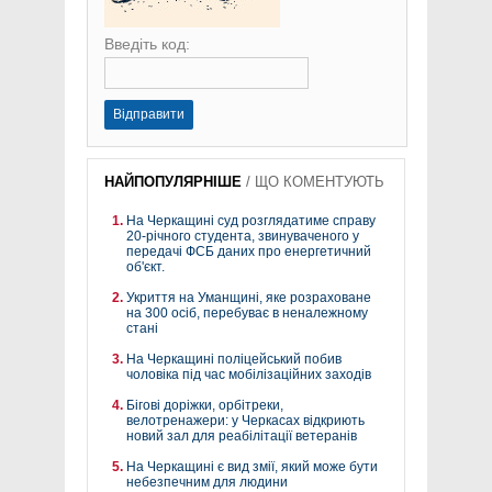
Введіть код:
Відправити
НАЙПОПУЛЯРНІШЕ
/
ЩО КОМЕНТУЮТЬ
На Черкащині суд розглядатиме справу
20-річного студента, звинуваченого у
передачі ФСБ даних про енергетичний
об'єкт.
Укриття на Уманщині, яке розраховане
на 300 осіб, перебуває в неналежному
стані
На Черкащині поліцейський побив
чоловіка під час мобілізаційних заходів
Бігові доріжки, орбітреки,
велотренажери: у Черкасах відкриють
новий зал для реабілітації ветеранів
На Черкащині є вид змії, який може бути
небезпечним для людини