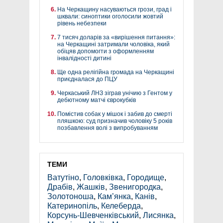
На Черкащину насуваються грози, град і
шквали: синоптики оголосили жовтий
рівень небезпеки
7 тисяч доларів за «вирішення питання»:
на Черкащині затримали чоловіка, який
обіцяв допомогти з оформленням
інвалідності дитині
Ще одна релігійна громада на Черкащині
приєдналася до ПЦУ
Черкаський ЛНЗ зіграв унічию з Гентом у
дебютному матчі єврокубків
Помістив собак у мішок і забив до смерті
пляшкою: суд призначив чоловіку 5 років
позбавлення волі з випробуванням
ТЕМИ
Ватутіно
,
Головківка
,
Городище
,
Драбів
,
Жашків
,
Звенигородка
,
Золотоноша
,
Кам’янка
,
Канів
,
Катеринопіль
,
Келеберда
,
Корсунь-Шевченківський
,
Лисянка
,