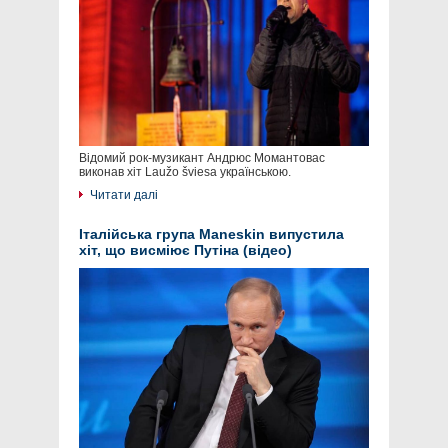
Відомий рок-музикант Андрюс Момантовас
виконав хіт Laužo šviesa українською.
Читати далі
Італійська група Maneskin випустила
хіт, що висміює Путіна (відео)