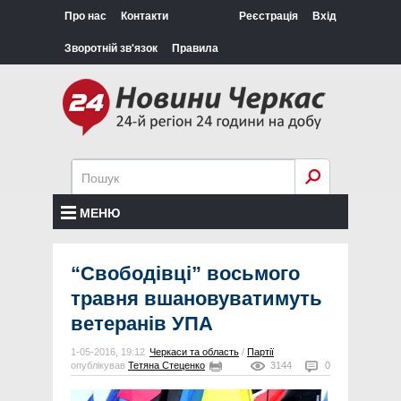
Про нас
Контакти
Реєстрація
Вхід
Зворотній зв'язок
Правила
МЕНЮ
“Свободівці” восьмого
травня вшановуватимуть
ветеранів УПА
1-05-2016, 19:12
Черкаси та область
/
Партії
опублікував
Тетяна Стеценко
3144
0