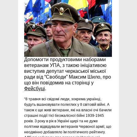
Допомогти продуктовими наборами
ветеранам УПА, з такою ініціативою
виступив депутат черкаської міської
ради від “Свободи” Максим Шило, про
що він повідомив на сторінці у
Фейсбуці
.
“8 травня всі свідомі люди, зокрема українці,
будуть вшановувати полеглих у II світовій війні. А
також є ще живі ветерани, які на власні очі бачили
страшні події тієї безжалісної бійні 1939-1945
років. З року в рік в Україні щирі та не дуже
політики відвідували ветеранів Червоної армії, що
неодмінно добавляло їм політичного рейтингу.