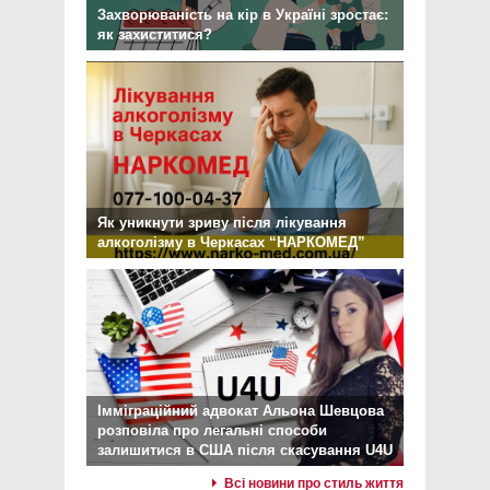
Захворюваність на кір в Україні зростає:
як захиститися?
Як уникнути зриву після лікування
алкоголізму в Черкасах “НАРКОМЕД”
Імміграційний адвокат Альона Шевцова
розповіла про легальні способи
залишитися в США після скасування U4U
Всі новини про стиль життя