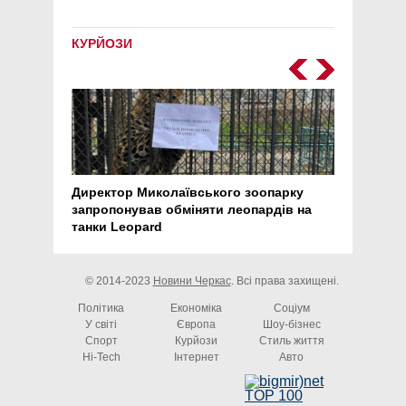
КУРЙОЗИ
Директор Миколаївського зоопарку
Перс
запропонував обміняти леопардів на
30 ро
танки Leopard
арте
© 2014-2023
Новини Черкас
. Всі права захищені.
Політика
Економіка
Соціум
У світі
Європа
Шоу-бізнес
Спорт
Курйози
Стиль життя
Hi-Tech
Інтернет
Авто