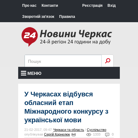
Про нас
Контакти
Реєстрація
Вхід
Зворотній зв'язок
Правила
МЕНЮ
У Черкасах відбувся
обласний етап
Міжнародного конкурсу з
української мови
21-02-2017, 09:47
Черкаси та область
/
Суспільство
опублікував
Сергій Корнелюк
1333
0