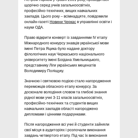
щорічно серед учнів загальноосвітніх,
професійно-технічних, вищих навчальних
закладів. Цього року – всімнадцяте, повідомили
онлайн-газеті
Новини Черкас
в управлінні освіти і
науки ОДА.
Право відкрити конверт із завданнями IV етапу
Міжнародного конкурсу знавців української мови
імені Петра Яцика було надане доктору
філологічних наук Черкаського національного
університету імені Богдана Хмельницького,
представнику Ліги українських меценатів
Володимиру Поліщуку.
Значною і святковою подією стало нагородження
переможців обласного етапу конкурсу. За
досконале володіння словом та глибокі знання
рідної мови учні 3-11 класів загальноосвітніх,
професійно-технічних та студентів вищих
навчальних закладів області нагороджено
дипломами і цінними подарунками.
Після нагородження всі учні й студенти зайняли
свої місця в аудиторіях і розпочали виконання
завдань четвертого етапу. Під час їх виконання