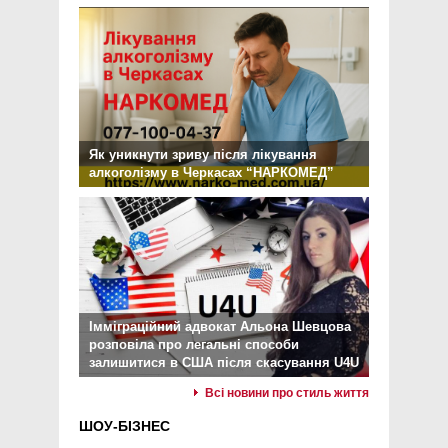
Як уникнути зриву після лікування
алкоголізму в Черкасах “НАРКОМЕД”
Імміграційний адвокат Альона Шевцова
розповіла про легальні способи
залишитися в США після скасування U4U
Всі новини про стиль життя
ШОУ-БІЗНЕС