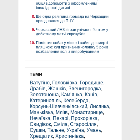
обіцяв допомогти з оформленням
інвалідності дитині
Ще одна релігійна громада на Черкащині
приєдналася до ПЦУ
Черкаський ЛНЗ зіграв унічию з Гентом у
дебютному матчі єврокубків
Помістив собак у мішок і забив до смерті
пляшкою: суд призначив чоловіку 5 років
позбавлення волі з випробуванням
ТЕМИ
Ватутіно
,
Головківка
,
Городище
,
Драбів
,
Жашків
,
Звенигородка
,
Золотоноша
,
Кам’янка
,
Канів
,
Катеринопіль
,
Келеберда
,
Корсунь-Шевченківський
,
Лисянка
,
Маньківка
,
Мліїв
,
Монастирище
,
Нечаївка
,
Пекарі
,
Прохорівка
,
Свидівок
,
Сміла
,
Старосілля
,
Сушки
,
Тальне
,
Україна
,
Умань
,
Хрещатик
,
Христинівка
,