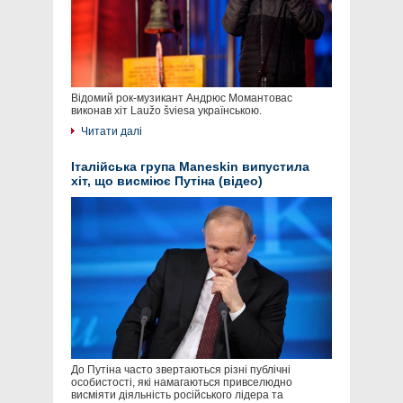
Відомий рок-музикант Андрюс Момантовас
виконав хіт Laužo šviesa українською.
Читати далі
Італійська група Maneskin випустила
хіт, що висміює Путіна (відео)
До Путіна часто звертаються різні публічні
особистості, які намагаються привселюдно
висміяти діяльність російського лідера та