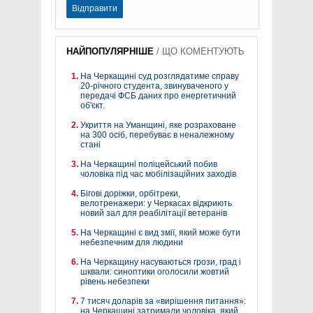
Відправити
НАЙПОПУЛЯРНІШЕ
/
ЩО КОМЕНТУЮТЬ
На Черкащині суд розглядатиме справу
20-річного студента, звинуваченого у
передачі ФСБ даних про енергетичний
об'єкт.
Укриття на Уманщині, яке розраховане
на 300 осіб, перебуває в неналежному
стані
На Черкащині поліцейський побив
чоловіка під час мобілізаційних заходів
Бігові доріжки, орбітреки,
велотренажери: у Черкасах відкриють
новий зал для реабілітації ветеранів
На Черкащині є вид змії, який може бути
небезпечним для людини
На Черкащину насуваються грози, град і
шквали: синоптики оголосили жовтий
рівень небезпеки
7 тисяч доларів за «вирішення питання»:
на Черкащині затримали чоловіка, який