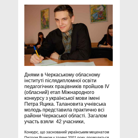
Днями в Черкаському обласному
інституті післядипломної освіти
педагогічних працівників пройшов ІV
(обласний) етап Міжнародного
конкурсу з української мови імені
Петра Яцика. Талановита учнівська
молодь представила практично всі
райони Черкаської області. Загалом
участь взяли 42 учасники,
Конкурс, що заснований українським меценатом
Петром Яциком у травні 2001 року, проводиться