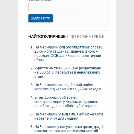
Відправити
НАЙПОПУЛЯРНІШЕ
/
ЩО КОМЕНТУЮТЬ
На Черкащині суд розглядатиме справу
20-річного студента, звинуваченого у
передачі ФСБ даних про енергетичний
об'єкт.
Укриття на Уманщині, яке розраховане
на 300 осіб, перебуває в неналежному
стані
На Черкащині поліцейський побив
чоловіка під час мобілізаційних заходів
Бігові доріжки, орбітреки,
велотренажери: у Черкасах відкриють
новий зал для реабілітації ветеранів
На Черкащині є вид змії, який може бути
небезпечним для людини
На Черкащину насуваються грози, град і
шквали: синоптики оголосили жовтий