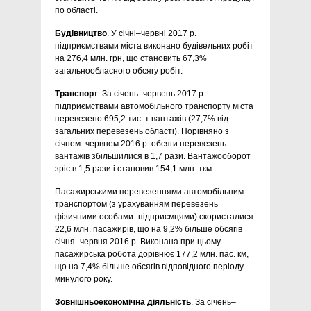
по області.
Будівництво
. У січні–червні 2017 р.
підприємствами міста виконано будівельних робіт
на 276,4 млн. грн, що становить 67,3%
загальнообласного обсягу робіт.
Транспорт
. За січень–червень 2017 р.
підприємствами автомобільного транспорту міста
перевезено 695,2 тис. т вантажів (27,7% від
загальних перевезень області). Порівняно з
січнем–червнем 2016 р. обсяги перевезень
вантажів збільшилися в 1,7 рази. Вантажооборот
зріс в 1,5 рази і становив 154,1 млн. ткм.
Пасажирськими перевезеннями автомобільним
транспортом (з урахуванням перевезень
фізичними особами–підприємцями) скористалися
22,6 млн. пасажирів, що на 9,2% більше обсягів
січня–червня 2016 р. Виконана при цьому
пасажирська робота дорівнює 177,2 млн. пас. км,
що на 7,4% більше обсягів відповідного періоду
минулого року.
Зовнішньоекономічна діяльність
. За січень–