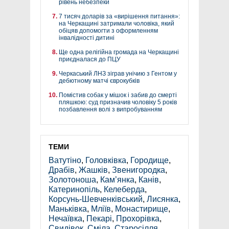
рівень небезпеки
7 тисяч доларів за «вирішення питання»:
на Черкащині затримали чоловіка, який
обіцяв допомогти з оформленням
інвалідності дитині
Ще одна релігійна громада на Черкащині
приєдналася до ПЦУ
Черкаський ЛНЗ зіграв унічию з Гентом у
дебютному матчі єврокубків
Помістив собак у мішок і забив до смерті
пляшкою: суд призначив чоловіку 5 років
позбавлення волі з випробуванням
ТЕМИ
Ватутіно
,
Головківка
,
Городище
,
Драбів
,
Жашків
,
Звенигородка
,
Золотоноша
,
Кам’янка
,
Канів
,
Катеринопіль
,
Келеберда
,
Корсунь-Шевченківський
,
Лисянка
,
Маньківка
,
Мліїв
,
Монастирище
,
Нечаївка
,
Пекарі
,
Прохорівка
,
Свидівок
,
Сміла
,
Старосілля
,