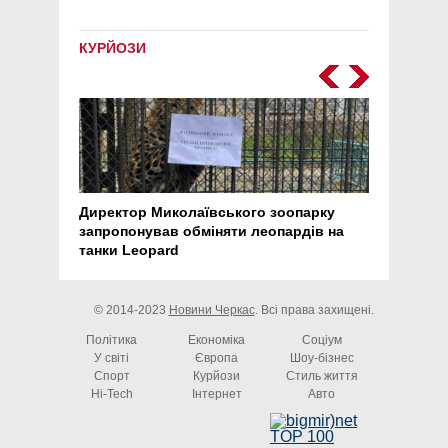
КУРЙОЗИ
Директор Миколаївського зоопарку
Перс
запропонував обміняти леопардів на
30 ро
танки Leopard
арте
© 2014-2023
Новини Черкас
. Всі права захищені.
Політика
Економіка
Соціум
У світі
Європа
Шоу-бізнес
Спорт
Курйози
Стиль життя
Hi-Tech
Інтернет
Авто