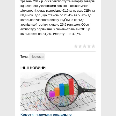
травень 2017 р. обсяг експорту та імпорту товарів,
здійсненого учасниками зовнішньоекономічної
діяльності, склав відповідно 61,9 млн. дол. США та
88,4 млн. дол., що становило 26,4% та 55,0% до
загальнообласного обсягу. Від`ємне сальдо
зовнішньої торгівлі склало 26,5 млн. дол. Обсяг
експорту у порівнянні з січнем–травнем 2016 р.
збільшився на 24,2%, імпорту – на 47,5%.
Черкаси
Теми:
ІНШІ НОВИНИ
Короткі підсумки соціально-