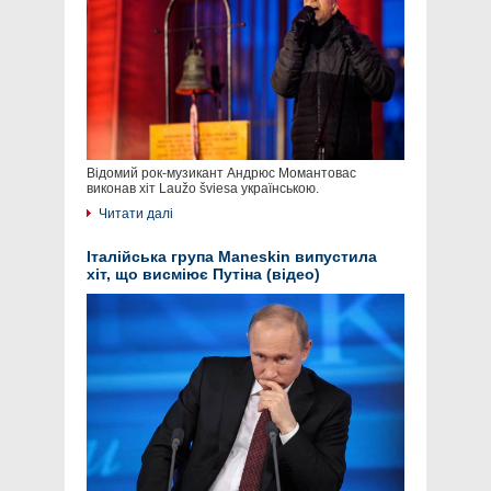
Відомий рок-музикант Андрюс Момантовас
виконав хіт Laužo šviesa українською.
Читати далі
Італійська група Maneskin випустила
хіт, що висміює Путіна (відео)