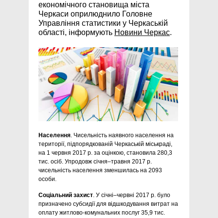
економічного становища міста
Черкаси оприлюднило Головне
Управління статистики у Черкаській
області, інформують
Новини Черкас
.
Населення
. Чисельність наявного населення на
території, підпорядкованій Черкаській міськраді,
на 1 червня 2017 р. за оцінкою, становила 280,3
тис. осіб. Упродовж січня–травня 2017 р.
чисельність населення зменшилась на 2093
особи.
Соціальний захист
. У січні–червні 2017 р. було
призначено субсидії для відшкодування витрат на
оплату житлово-комунальних послуг 35,9 тис.