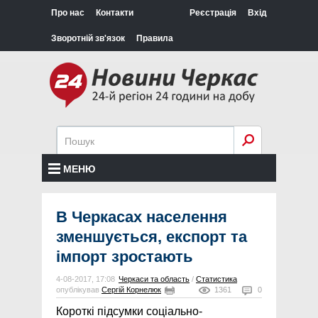
Про нас
Контакти
Реєстрація
Вхід
Зворотній зв'язок
Правила
МЕНЮ
В Черкасах населення
зменшується, експорт та
імпорт зростають
4-08-2017, 17:08
Черкаси та область
/
Статистика
опублікував
Сергій Корнелюк
1361
0
Короткі підсумки соціально-