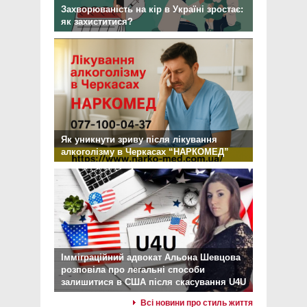
Захворюваність на кір в Україні зростає:
як захиститися?
Як уникнути зриву після лікування
алкоголізму в Черкасах “НАРКОМЕД”
Імміграційний адвокат Альона Шевцова
розповіла про легальні способи
залишитися в США після скасування U4U
Всі новини про стиль життя