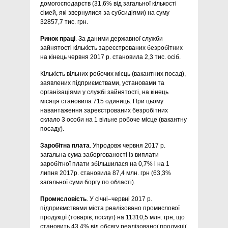
домогосподарств (31,6% від загальної кількості
сімей, які звернулися за субсидіями) на суму
32857,7 тис. грн.
Ринок праці
. За даними державної служби
зайнятості кількість зареєстрованих безробітних
на кінець червня 2017 р. становила 2,3 тис. осіб.
Кількість вільних робочих місць (вакантних посад),
заявлених підприємствами, установами та
організаціями у службі зайнятості, на кінець
місяця становила 715 одиниць. При цьому
навантаження зареєстрованих безробітних
склало 3 особи на 1 вільне робоче місце (вакантну
посаду).
Заробітна плата
. Упродовж червня 2017 р.
загальна сума заборгованості із виплати
заробітної плати збільшилася на 0,7% і на 1
липня 2017р. становила 87,4 млн. грн (63,3%
загальної суми боргу по області).
Промисловість
. У січні–червні 2017 р.
підприємствами міста реалізовано промислової
продукції (товарів, послуг) на 11310,5 млн. грн, що
становить 43,4% від обсягу реалізованої продукції