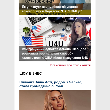
Як уникнути зриву після лікування
алкоголізму в Черкасах “НАРКОМЕД”
Імміграційний адвокат Альона Шевцова
розповіла про легальні способи
залишитися в США після скасування U4U
Всі новини про стиль життя
ШОУ-БІЗНЕС
Співачка Анна Асті, родом з Черкас,
стала громадянкою Росії