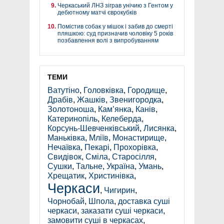
Черкаський ЛНЗ зіграв унічию з Гентом у
дебютному матчі єврокубків
Помістив собак у мішок і забив до смерті
пляшкою: суд призначив чоловіку 5 років
позбавлення волі з випробуванням
ТЕМИ
Ватутіно
,
Головківка
,
Городище
,
Драбів
,
Жашків
,
Звенигородка
,
Золотоноша
,
Кам’янка
,
Канів
,
Катеринопіль
,
Келеберда
,
Корсунь-Шевченківський
,
Лисянка
,
Маньківка
,
Мліїв
,
Монастирище
,
Нечаївка
,
Пекарі
,
Прохорівка
,
Свидівок
,
Сміла
,
Старосілля
,
Сушки
,
Тальне
,
Україна
,
Умань
,
Хрещатик
,
Христинівка
,
Черкаси
,
Чигирин
,
Чорнобай
,
Шпола
,
доставка суші
черкаси
,
заказати суші черкаси
,
замовити суші в черкасах
,