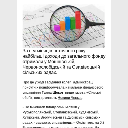
За сім місяців поточного року
найбільші доходи до загального фонду
отримали у Мошнівській,
Червонослобідській та Свидівоцькій
сільських радах.
Про це у ході засідання колегії адміністрації
присутніх поінформувала начальник фінансового
управління
Ганна Шокот
, пише газета «Сільські
обрії», повідомляють
Новини Черкас
.
- Не виконали плану семи місяців у
Руськополянській, Степанківській, Худяківській,
Хутірській, Вергунівській та Дубіївській сільських
радах, - зауважує управлінець. – Окрім того, на 0,8
% знизилися надходження плати за землю, бо