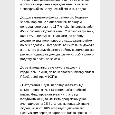
відбулося скорочення орендованих земель по
Яснозірській та Вергунівській сільських радах
Доходи загального фонду районного бюджету
зросли порівняно з аналогічним періодом
попереднього року на 11,7 мільйонів гривень, або
455, сільських бюджетів – на 5,2 мільйона гривень,
або 17%. В цілому, за її словами, по району
досягнуто значного приросту надходжень майже
по всіх податках. Нагадаємо, близько 87 % доходів
загального фонду бюджету району сформовані за
рахунок податку на доходи фізичних осіб, єдиного
податку та плати за землю.
До речі, податківці зауважують на досить
кардинальні зміни, які вони спостерігають у сплаті
ПДФО, особливо у ФОПів.
- Находження ПДФО напряму залежать від
кількості працюючих та середньої заробітної
плати. Якщо проаналізувати сплату від
юридичних осіб, то кількість працюючих у нас
зменшилася на 1% і становить понад 10 тисяч
людей, за яких ПДФО сплачує підприємство.
Разом з тим середня заробітна плата зросла на