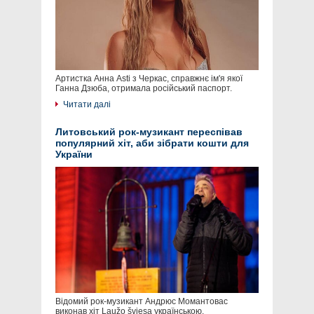
Артистка Анна Asti з Черкас, справжнє ім'я якої
Ганна Дзюба, отримала російський паспорт.
Читати далі
Литовський рок-музикант переспівав
популярний хіт, аби зібрати кошти для
України
Відомий рок-музикант Андрюс Момантовас
виконав хіт Laužo šviesa українською.