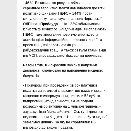
146 %. Виключно за рахунок збільшення
середньої заробітної плати нам вдалося досягти
позитивної динаміки ПДФО – 144% проти
минулого року, - аналізує начальник Черкаської
ОДПІ
Іван Приблуда
. – На 122% збільшилася
кількість фізичних осіб-підприємців, які сплачують
ПДФО. Таке зростання пов’язую винятково з
активізацією інформаційно-роз’яснювальної та
просвітницької роботи фахівців
райдержадміністрації, а також результатами акції
від МОП, впроваджуваної фахівцями держпраці.
Разом з тим, він окреслив можливі напрямки
діяльності, спрямовані на наповнення місцевих
бюджетів.
- Приміром, при проведенні звірок платників
податків за землю зі списками, що надали органи
місцевого самоврядування, виявили 52 суб’єкта
підприємницької діяльності, які не подали
розрахунків орієнтовно на 1 мільйон гривень, -
зауважує Іван Миколайович. – Ось тут і криється
недовиконання бюджетів. Не повинно бути жодної
земельної ділянки, за яку не справлялися б
відповідно до закону податки.