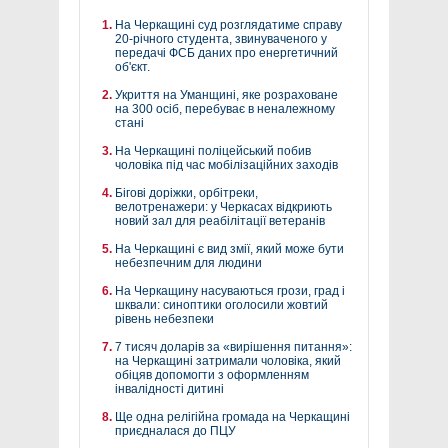
На Черкащині суд розглядатиме справу
20-річного студента, звинуваченого у
передачі ФСБ даних про енергетичний
об'єкт.
Укриття на Уманщині, яке розраховане
на 300 осіб, перебуває в неналежному
стані
На Черкащині поліцейський побив
чоловіка під час мобілізаційних заходів
Бігові доріжки, орбітреки,
велотренажери: у Черкасах відкриють
новий зал для реабілітації ветеранів
На Черкащині є вид змії, який може бути
небезпечним для людини
На Черкащину насуваються грози, град і
шквали: синоптики оголосили жовтий
рівень небезпеки
7 тисяч доларів за «вирішення питання»:
на Черкащині затримали чоловіка, який
обіцяв допомогти з оформленням
інвалідності дитині
Ще одна релігійна громада на Черкащині
приєдналася до ПЦУ