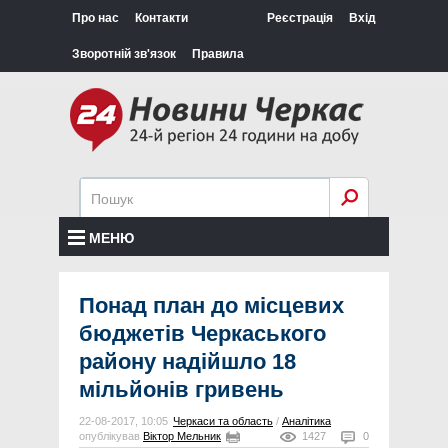
Про нас
Контакти
Реєстрація
Вхід
Зворотній зв'язок
Правила
МЕНЮ
Понад план до місцевих
бюджетів Черкаського
району надійшло 18
мільйонів гривень
22-08-2017, 10:05
Черкаси та область
/
Аналітика
опублікував
Віктор Мельник
1427
0