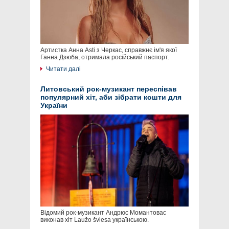
Артистка Анна Asti з Черкас, справжнє ім'я якої
Ганна Дзюба, отримала російський паспорт.
Читати далі
Литовський рок-музикант переспівав
популярний хіт, аби зібрати кошти для
України
Відомий рок-музикант Андрюс Момантовас
виконав хіт Laužo šviesa українською.