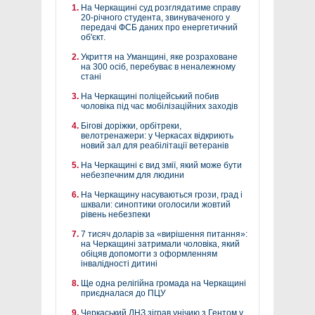
На Черкащині суд розглядатиме справу
20-річного студента, звинуваченого у
передачі ФСБ даних про енергетичний
об'єкт.
Укриття на Уманщині, яке розраховане
на 300 осіб, перебуває в неналежному
стані
На Черкащині поліцейський побив
чоловіка під час мобілізаційних заходів
Бігові доріжки, орбітреки,
велотренажери: у Черкасах відкриють
новий зал для реабілітації ветеранів
На Черкащині є вид змії, який може бути
небезпечним для людини
На Черкащину насуваються грози, град і
шквали: синоптики оголосили жовтий
рівень небезпеки
7 тисяч доларів за «вирішення питання»:
на Черкащині затримали чоловіка, який
обіцяв допомогти з оформленням
інвалідності дитині
Ще одна релігійна громада на Черкащині
приєдналася до ПЦУ
Черкаський ЛНЗ зіграв унічию з Гентом у