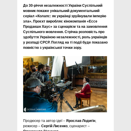
До 30-річчя незалежності України Суспільний
мовник покаже унікальний документальний
серіал «Колапс: як українці зруйнували імперію
зла». Проєкт виробляє кінокомпанія «Ессе
Продакшн Хаус» за сценарієм та на замовлення
Суспільного мовлення. Стрічка розповість про
здобуття Україною незалежності, роль українців
у розпаді СРСР. Погляд на ті події буде показано
повністю з української точки зору.
Продюсер та автор ідеї –
Ярослав Лодигін
,
режисер –
Сергій Лисенко
, сценарист –