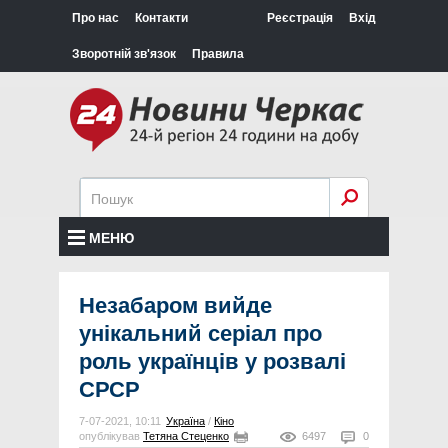
Про нас
Контакти
Реєстрація
Вхід
Зворотній зв'язок
Правила
МЕНЮ
Незабаром вийде
унікальний серіал про
роль українців у розвалі
СРСР
7-07-2021, 10:11
Україна
/
Кіно
опублікував
Тетяна Стеценко
6497
0