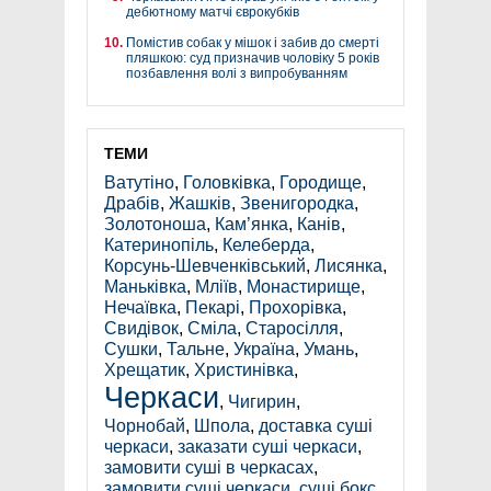
дебютному матчі єврокубків
Помістив собак у мішок і забив до смерті
пляшкою: суд призначив чоловіку 5 років
позбавлення волі з випробуванням
ТЕМИ
Ватутіно
,
Головківка
,
Городище
,
Драбів
,
Жашків
,
Звенигородка
,
Золотоноша
,
Кам’янка
,
Канів
,
Катеринопіль
,
Келеберда
,
Корсунь-Шевченківський
,
Лисянка
,
Маньківка
,
Мліїв
,
Монастирище
,
Нечаївка
,
Пекарі
,
Прохорівка
,
Свидівок
,
Сміла
,
Старосілля
,
Сушки
,
Тальне
,
Україна
,
Умань
,
Хрещатик
,
Христинівка
,
Черкаси
,
Чигирин
,
Чорнобай
,
Шпола
,
доставка суші
черкаси
,
заказати суші черкаси
,
замовити суші в черкасах
,
замовити суші черкаси
,
суші бокс