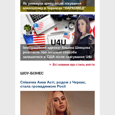
Як уникнути зриву після лікування
алкоголізму в Черкасах “НАРКОМЕД”
Імміграційний адвокат Альона Шевцова
розповіла про легальні способи
залишитися в США після скасування U4U
Всі новини про стиль життя
ШОУ-БІЗНЕС
Співачка Анна Асті, родом з Черкас,
стала громадянкою Росії