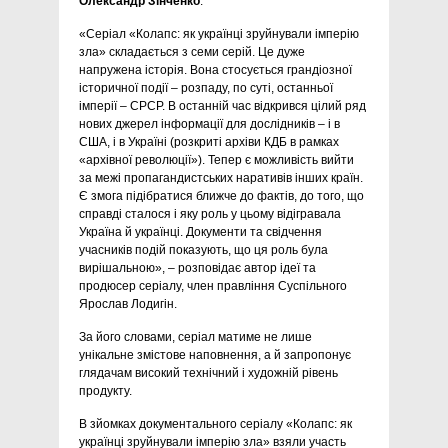
Олександр Зінченко
.
«Серіал «Колапс: як українці зруйнували імперію
зла» складається з семи серій. Це дуже
напружена історія. Вона стосується грандіозної
історичної події – розпаду, по суті, останньої
імперії – СРСР. В останній час відкрився цілий ряд
нових джерел інформації для дослідників – і в
США, і в Україні (розкриті архіви КДБ в рамках
«архівної революції»). Тепер є можливість вийти
за межі пропагандистських наративів інших країн.
Є змога підібратися ближче до фактів, до того, що
справді сталося і яку роль у цьому відігравала
Україна й українці. Документи та свідчення
учасників подій показують, що ця роль була
вирішальною», – розповідає автор ідеї та
продюсер серіалу, член правління Суспільного
Ярослав Лодигін.
За його словами, серіал матиме не лише
унікальне змістове наповнення, а й запропонує
глядачам високий технічний і художній рівень
продукту.
В зйомках документального серіалу «Колапс: як
українці зруйнували імперію зла» взяли участь