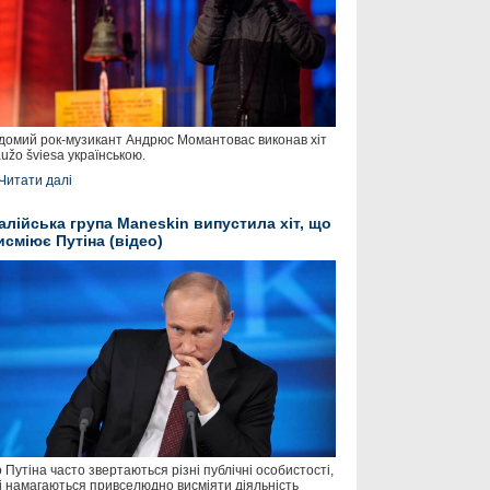
домий рок-музикант Андрюс Момантовас виконав хіт
užo šviesa українською.
Читати далі
талійська група Maneskin випустила хіт, що
исміює Путіна (відео)
 Путіна часто звертаються різні публічні особистості,
і намагаються привселюдно висміяти діяльність