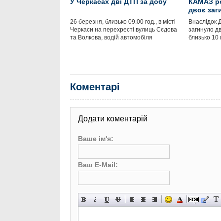
У Черкасах дві ДТП за добу
КАМАЗ ро
двоє заг
26 березня, близько 09.00 год., в місті
Внаслідок 
Черкаси на перехресті вулиць Сєдова
загинуло д
та Волкова, водій автомобіля
близько 10 
Коментарі
Додати коментарій
Ваше ім'я:
Ваш E-Mail: