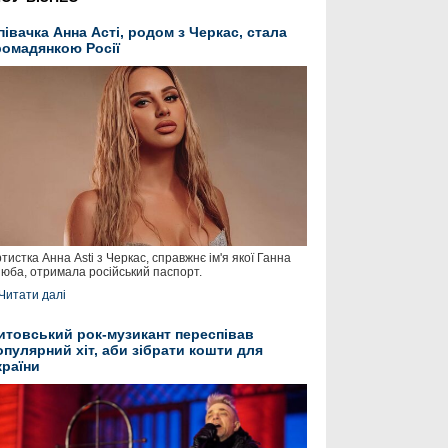
півачка Анна Асті, родом з Черкас, стала
ромадянкою Росії
тистка Анна Asti з Черкас, справжнє ім'я якої Ганна
юба, отримала російський паспорт.
Читати далі
итовський рок-музикант переспівав
опулярний хіт, аби зібрати кошти для
країни