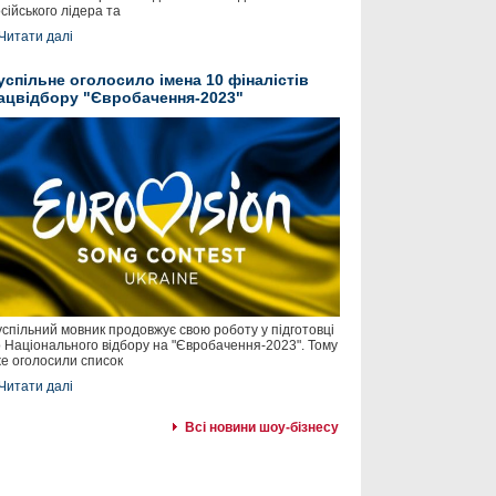
сійського лідера та
Читати далі
успільне оголосило імена 10 фіналістів
ацвідбору "Євробачення-2023"
спільний мовник продовжує свою роботу у підготовці
 Національного відбору на "Євробачення-2023". Тому
е оголосили список
Читати далі
Всі новини шоу-бізнесу