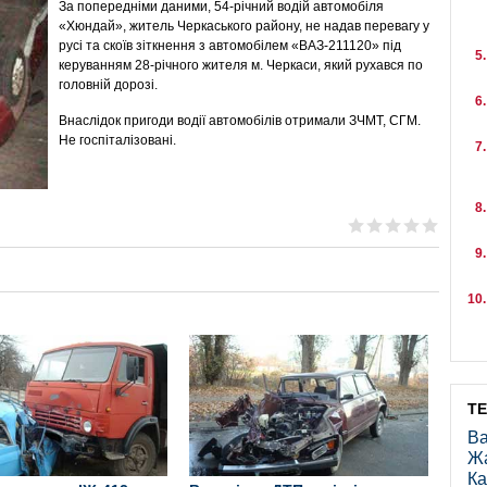
За попередніми даними, 54-річний водій автомобіля
«Хюндай», житель Черкаського району, не надав перевагу у
русі та скоїв зіткнення з автомобілем «ВАЗ-211120» під
керуванням 28-річного жителя м. Черкаси, який рухався по
головній дорозі.
Внаслідок пригоди водії автомобілів отримали ЗЧМТ, СГМ.
Не госпіталізовані.
Т
Ва
Ж
Ка