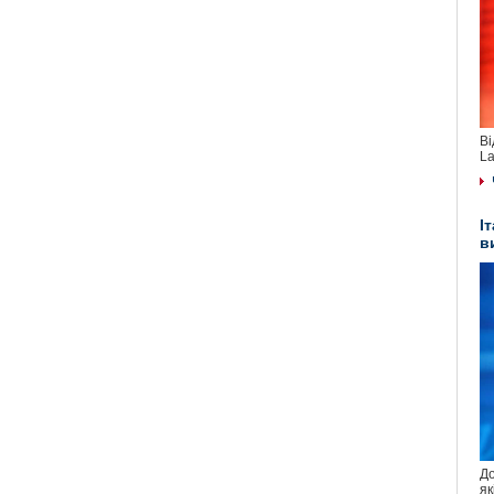
Ві
La
І
в
До
як