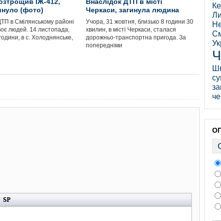
зтрощив ІЖ-412,
Внаслідок ДТП в місті
Ке
инуло (фото)
Черкаси, загинула людина
Ли
ДТП в Смілянському районі
Учора, 31 жовтня, близько 8 години 30
Не
воє людей. 14 листопада,
хвилин, в місті Черкаси, сталася
См
години, в с. Холоднянське,
дорожньо-транспортна пригода. За
Ук
попередніми
Ч
Ш
су
за
че
О