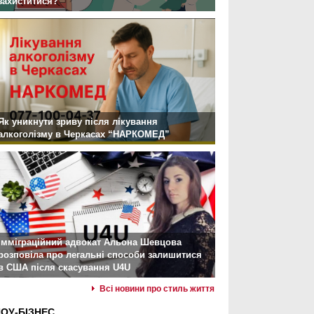
захиститися?
Як уникнути зриву після лікування
алкоголізму в Черкасах “НАРКОМЕД”
Імміграційний адвокат Альона Шевцова
розповіла про легальні способи залишитися
в США після скасування U4U
Всі новини про стиль життя
ОУ-БІЗНЕС