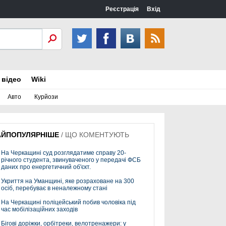
Реєстрація
Вхід
 відео
Wiki
Авто
Курйози
АЙПОПУЛЯРНІШЕ
/
ЩО КОМЕНТУЮТЬ
На Черкащині суд розглядатиме справу 20-
річного студента, звинуваченого у передачі ФСБ
даних про енергетичний об'єкт.
Укриття на Уманщині, яке розраховане на 300
осіб, перебуває в неналежному стані
На Черкащині поліцейський побив чоловіка під
час мобілізаційних заходів
Бігові доріжки, орбітреки, велотренажери: у