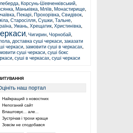
леберда
,
Корсунь-Шевченківський
,
сянка
,
Маньківка
,
Мліїв
,
Монастирище
,
чаївка
,
Пекарі
,
Прохорівка
,
Свидівок
,
іла
,
Старосілля
,
Сушки
,
Тальне
,
раїна
,
Умань
,
Хрещатик
,
Христинівка
,
еркаси
,
Чигирин
,
Чорнобай
,
пола
,
доставка суші черкаси
,
заказати
ші черкаси
,
замовити суші в черкасах
,
мовити суші черкаси
,
суші бокс
ркаси
,
суші в черкасах
,
суші черкаси
ПИТУВАННЯ
Оцініть наш портал
Найкращий з новостних
Непоганий сайт
Влаштовує... але...
Зустрічав і трохи краще
Зовсім не сподобався