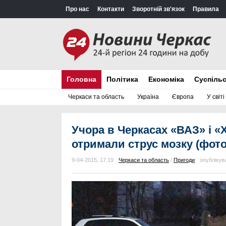
Про нас
Контакти
Зворотній зв'язок
Правила
Головна
Політика
Економіка
Суспіль
Черкаси та область
Україна
Європа
У світі
Учора в Черкасах «ВАЗ» і «
отримали струс мозку (фото
9-04-2015, 17:19
Черкаси та область
/
Пригоди
опубліку