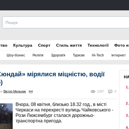
ство
Культура
Спорт
Стиль життя
Технології
Фото и
Шоу-бізнес
Релігія
Здоров'я
Туризм
Hi-Tech
Інтернет
Хюндай» мірялися міцністю, водії
Н
)
вав
Віктор Мельник
1267
0
Вчора, 08 квітня, близько 18.32 год., в місті
Черкаси на перехресті вулиць Чайковського -
Рози Люксембург сталася дорожньо-
транспортна пригода.