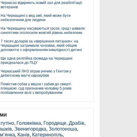
Черкасах відкриють новий зал для реабілітації
ветеранів
На Черкащині є вид змії, який може бути
небезпечним для людини
На Черкащину насуваються грози, град і шквали:
синоптики оголосили жовтий рівень небезпеки
7 тисяч доларів за «вирішення питання»: на
Черкащині затримали чоловіка, який обіцяв
допомогти з оформленням інвалідності дитині
Ще одна релігійна громада на Черкащині
приєдналася до ПЦУ
Черкаський ЛНЗ зіграв унічию з Гентом у
дебютному матчі єврокубків
Помістив собак у мішок і забив до смерті
пляшкою: суд призначив чоловіку 5 років
позбавлення волі з випробуванням
ЕМИ
тутіно
,
Головківка
,
Городище
,
Драбів
,
ашків
,
Звенигородка
,
Золотоноша
,
м’янка
,
Канів
,
Катеринопіль
,