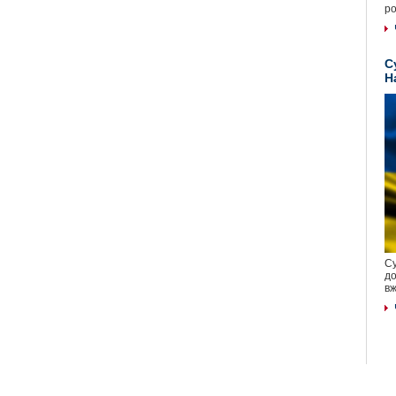
ро
С
Н
Су
до
вж