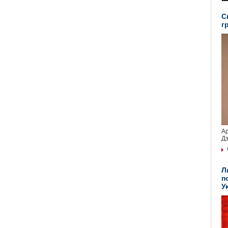
С
г
Ар
Дз
Л
п
У