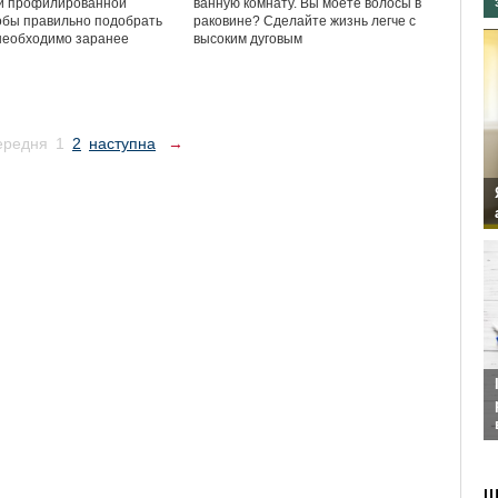
ии профилированной
ванную комнату. Вы моете волосы в
обы правильно подобрать
раковине? Сделайте жизнь легче с
необходимо заранее
высоким дуговым
ередня
1
2
наступна
→
Ш