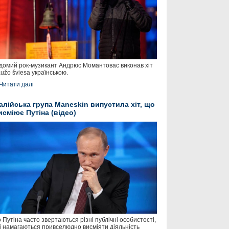
домий рок-музикант Андрюс Момантовас виконав хіт
užo šviesa українською.
Читати далі
талійська група Maneskin випустила хіт, що
исміює Путіна (відео)
 Путіна часто звертаються різні публічні особистості,
і намагаються привселюдно висміяти діяльність