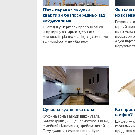
П'ять переваг покупки
Як заоща
квартири безпосередньо від
нової кв
забудовників
Розумна ек
гарний сім
Сьогодні у Черкасах пропонуються
якщо мова 
квартири у чотирьох десятках
процес як р
комплексів різних класів, від «економ»
Адже варті
та «комфорт» до «бізнес» і
нерухомост
Сучасна кухня: яка вона
Как прав
шифер?
Кухонна зона завжди виконувала
багато функцій – це і приготування їжі,
Шифер — с
сімейний відпочинок, прийом гостей.
кровельный
Тому кухня завжди повинна бути
представля