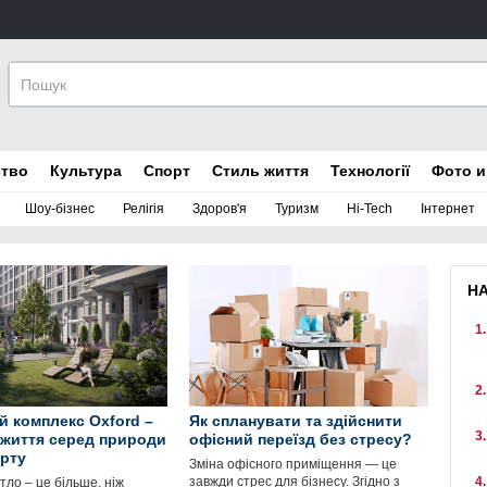
ство
Культура
Спорт
Стиль життя
Технології
Фото и
Шоу-бізнес
Релігія
Здоров'я
Туризм
Hi-Tech
Інтернет
Н
 комплекс Oxford –
Як спланувати та здійснити
 життя серед природи
офісний переїзд без стресу?
рту
Зміна офісного приміщення — це
завжди стрес для бізнесу. Згідно з
ло – це більше, ніж