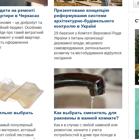
дити на ремонті
Презентовано концепцію
артири в Черкасах
реформування системи
архітектурно-будівельного
С
ономія – це добробут та
контролю в Україні
ейний бюджет. Особливо
йде про такий витратний
29 березня у Комітеті Верховної Ради
емонт у новій квартирі.
України з питань організації
сть оформлення
державної влади, місцевого
і
самоврядування, регіонального
розвитку та містобудування відбулося
засідання
ильно выбрать
Как выбрать смеситель для
раковины в ванной комнате?
амый популярный
Как и в случае с любой заменой или
 материал, который
ремонтом, начните с учета
ет собой листовые
потребностей в доме при походе в