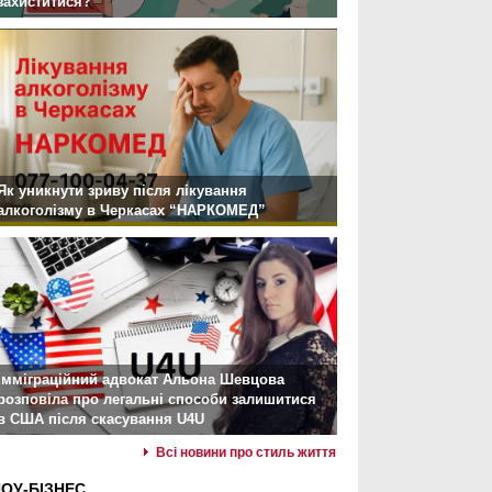
захиститися?
Як уникнути зриву після лікування
алкоголізму в Черкасах “НАРКОМЕД”
Імміграційний адвокат Альона Шевцова
розповіла про легальні способи залишитися
в США після скасування U4U
Всі новини про стиль життя
ОУ-БІЗНЕС