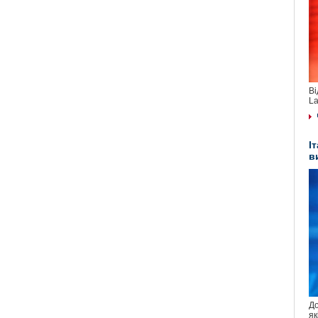
Ві
La
І
в
До
як