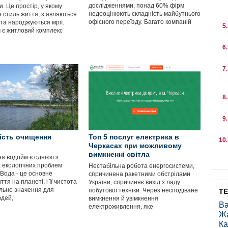
дослідженнями, понад 60% фірм
и. Це простір, у якому
недооцінюють складність майбутнього
 стиль життя, з’являються
офісного переїзду. Багато компаній
 та народжуються мрії.
 є житловий комплекс
ість очищення
Топ 5 послуг електрика в
Черкасах при можливому
вимкненні світла
я водойм є однією з
 екологічних проблем
Нестабільна робота енергосистеми,
 Вода - це основне
спричинена ракетними обстрілами
тя на планеті, і її чистота
України, спричиняє вихід з ладу
льне значення для
побутової техніки. Через несподіване
Т
юдей,
вимкнення й увімкнення
Ва
електроживлення, яке
Ж
Ка