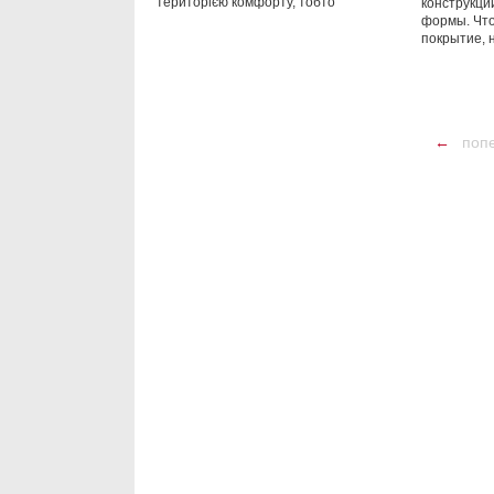
територією комфорту, тобто
конструкц
формы. Чт
покрытие, 
←
поп