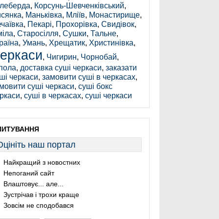
леберда
,
Корсунь-Шевченківський
,
сянка
,
Маньківка
,
Мліїв
,
Монастирище
,
чаївка
,
Пекарі
,
Прохорівка
,
Свидівок
,
іла
,
Старосілля
,
Сушки
,
Тальне
,
раїна
,
Умань
,
Хрещатик
,
Христинівка
,
еркаси
,
Чигирин
,
Чорнобай
,
пола
,
доставка суші черкаси
,
заказати
ші черкаси
,
замовити суші в черкасах
,
мовити суші черкаси
,
суші бокс
ркаси
,
суші в черкасах
,
суші черкаси
ПИТУВАННЯ
Оцініть наш портал
Найкращий з новостних
Непоганий сайт
Влаштовує... але...
Зустрічав і трохи краще
Зовсім не сподобався