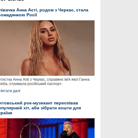
півачка Анна Асті, родом з Черкас, стала
ромадянкою Росії
тистка Анна Asti з Черкас, справжнє ім'я якої Ганна
юба, отримала російський паспорт.
Читати далі
итовський рок-музикант переспівав
опулярний хіт, аби зібрати кошти для
країни