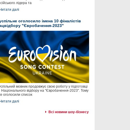
сійського лідера та
Читати далі
успільне оголосило імена 10 фіналістів
ацвідбору "Євробачення-2023"
спільний мовник продовжує свою роботу у підготовці
 Національного відбору на "Євробачення-2023". Тому
е оголосили список
Читати далі
Всі новини шоу-бізнесу