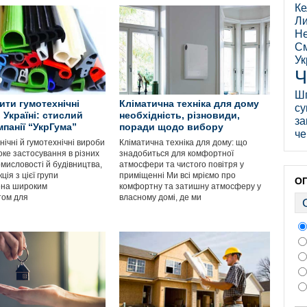
Ке
Ли
Не
См
Ук
Ч
Ш
ити гумотехнічні
Кліматична техніка для дому
су
 Україні: стислий
необхідність, різновиди,
за
мпанії “УкрГума”
поради щодо вибору
че
ічні й гумотехнічні вироби
Кліматична техніка для дому: що
ке застосування в різних
знадобиться для комфортної
мисловості й будівництва,
атмосфери та чистого повітря у
ція з цієї групи
приміщенні Ми всі мріємо про
О
ена широким
комфортну та затишну атмосферу у
том для
власному домі, де ми