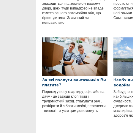
знаходиться під землею у вашому
просто стін
дворі, доки туди випадково не впаде
формується
колесо вашого автомобіля або, що
нові звички
гірше, дитина. Зламаний чи
Саме таким
неправильно
За які послуги вантажників Ви
Необхідн
платите?
водойм
Переїзд у нову квартиру, офіс або на
Забрудненн
дачу - це завжди клопіткий і
найбільших
трудомісткий захід. Упакувати речі,
сучасності.
розібрати й зібрати меблі, перенести
джерело жит
тяжкості - з усім цим допоможуть
має виріша
здоров'я л