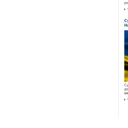
ро
С
Н
Су
до
вж