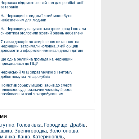
Черкасах відкриють новий зал для реабілітації
ветеранів
На Черкащині є вид змії, який може бути
небезпечним для людини
На Черкащину насуваються грози, град і шквали:
синоптики оголосили жовтий рівень небезпеки
7 тисяч доларів за «вирішення питання»: на
Черкащині затримали чоловіка, який обіцяв
допомогти з оформленням інвалідності дитині
Ще одна релігійна громада на Черкащині
приєдналася до ПЦУ
Черкаський ЛНЗ зіграв унічию з Гентом у
дебютному матчі єврокубків
Помістив собак у мішок і забив до смерті
пляшкою: суд призначив чоловіку 5 років
позбавлення волі з випробуванням
ЕМИ
тутіно
,
Головківка
,
Городище
,
Драбів
,
ашків
,
Звенигородка
,
Золотоноша
,
м’янка
,
Канів
,
Катеринопіль
,