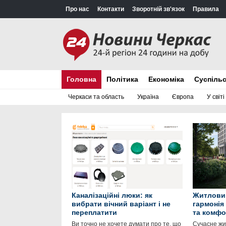
Про нас
Контакти
Зворотній зв'язок
Правила
Головна
Політика
Економіка
Суспіль
Черкаси та область
Україна
Європа
У світі
Каналізаційні люки: як
Житловий
вибрати вічний варіант і не
гармонія
переплатити
та комфо
Ви точно не хочете думати про те, що
Сучасне жит