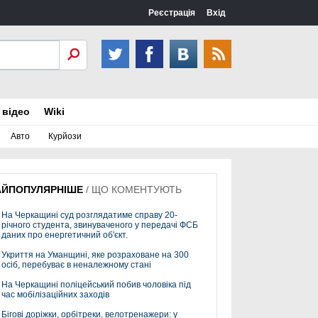
Реєстрація
Вхід
 відео
Wiki
Авто
Курйози
АЙПОПУЛЯРНІШЕ
/
ЩО КОМЕНТУЮТЬ
На Черкащині суд розглядатиме справу 20-
річного студента, звинуваченого у передачі ФСБ
даних про енергетичний об'єкт.
Укриття на Уманщині, яке розраховане на 300
осіб, перебуває в неналежному стані
На Черкащині поліцейський побив чоловіка під
час мобілізаційних заходів
Бігові доріжки, орбітреки, велотренажери: у