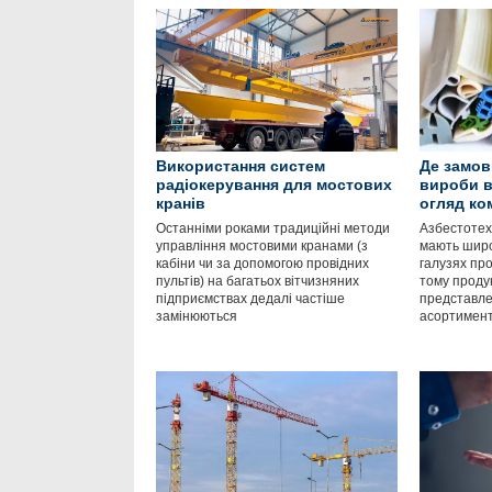
Використання систем
Де замов
радіокерування для мостових
вироби в
кранів
огляд ко
Останніми роками традиційні методи
Азбестотехн
управління мостовими кранами (з
мають широ
кабіни чи за допомогою провідних
галузях про
пультів) на багатьох вітчизняних
тому продук
підприємствах дедалі частіше
представл
замінюються
асортимен