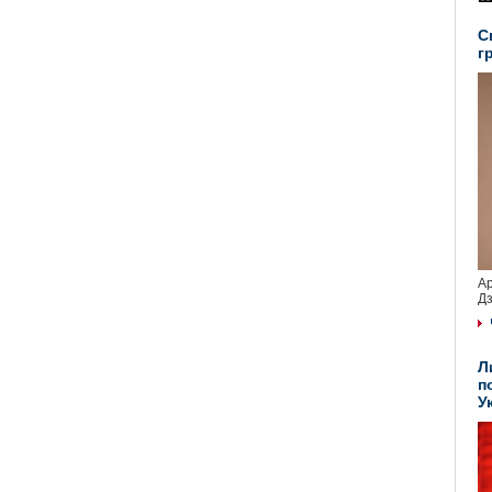
С
г
Ар
Дз
Л
п
У