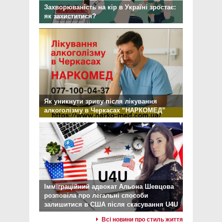
Захворюваність на кір в Україні зростає:
як захиститися?
Як уникнути зриву після лікування
алкоголізму в Черкасах “НАРКОМЕД”
Імміграційний адвокат Альона Шевцова
розповіла про легальні способи
залишитися в США після скасування U4U
Всі новини про стиль життя