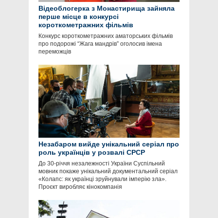
Відеоблогерка з Монастирища зайняла
перше місце в конкурсі
короткометражних фільмів
Конкурс короткометражних аматорських фільмів
про подорожі “Жага мандрів” оголосив імена
переможців
Незабаром вийде унікальний серіал про
роль українців у розвалі СРСР
До 30-річчя незалежності України Суспільний
мовник покаже унікальний документальний серіал
«Колапс: як українці зруйнували імперію зла».
Проєкт виробляє кінокомпанія