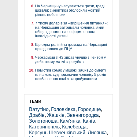
На Черкащину насуваються грози, град і
шквали: синоптики оголосили жовтий
рівень небезпеки
7 тисяч доларів за «вирішення питання»:
на Черкащині затримали чоловіка, який
обіцяв допомогти з оформленням
інвалідності дитині
Ще одна релігійна громада на Черкащині
приєдналася до ПЦУ
Черкаський ЛНЗ зіграв унічию з Гентом у
дебютному матчі єврокубків
Помістив собак у мішок і забив до смерті
пляшкою: суд призначив чоловіку 5 років
позбавлення волі з випробуванням
ТЕМИ
Ватутіно
,
Головківка
,
Городище
,
Драбів
,
Жашків
,
Звенигородка
,
Золотоноша
,
Кам’янка
,
Канів
,
Катеринопіль
,
Келеберда
,
Корсунь-Шевченківський
,
Лисянка
,