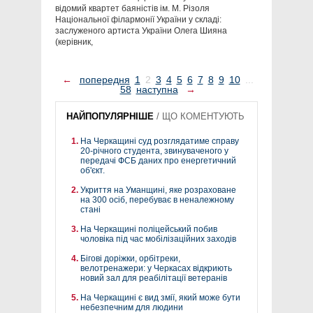
відомий квартет баяністів ім. М. Різоля
Національної філармонії України у складі:
заслуженого артиста України Олега Шияна
(керівник,
←
попередня
1
2
3
4
5
6
7
8
9
10
...
58
наступна
→
НАЙПОПУЛЯРНІШЕ
/
ЩО КОМЕНТУЮТЬ
На Черкащині суд розглядатиме справу
20-річного студента, звинуваченого у
передачі ФСБ даних про енергетичний
об'єкт.
Укриття на Уманщині, яке розраховане
на 300 осіб, перебуває в неналежному
стані
На Черкащині поліцейський побив
чоловіка під час мобілізаційних заходів
Бігові доріжки, орбітреки,
велотренажери: у Черкасах відкриють
новий зал для реабілітації ветеранів
На Черкащині є вид змії, який може бути
небезпечним для людини