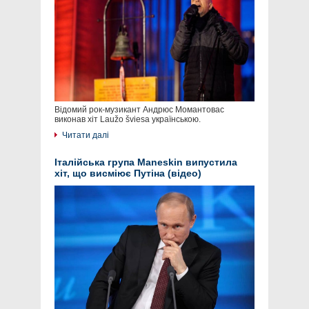
Відомий рок-музикант Андрюс Момантовас
виконав хіт Laužo šviesa українською.
Читати далі
Італійська група Maneskin випустила
хіт, що висміює Путіна (відео)