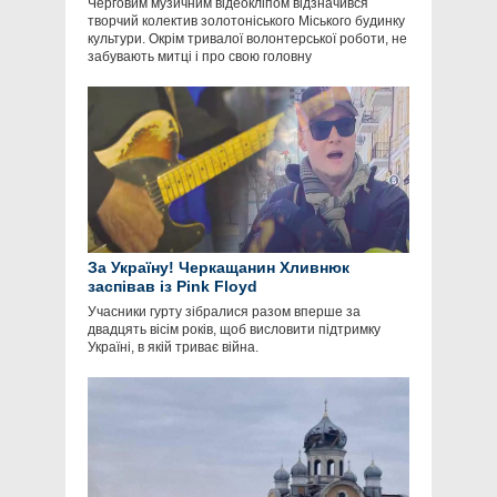
Черговим музичним відеокліпом відзначився
творчий колектив золотоніського Міського будинку
культури. Окрім тривалої волонтерської роботи, не
забувають митці і про свою головну
За Україну! Черкащанин Хливнюк
заспівав із Pink Floyd
Учасники гурту зібралися разом вперше за
двадцять вісім років, щоб висловити підтримку
Україні, в якій триває війна.