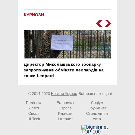
КУРЙОЗИ
Директор Миколаївського зоопарку
Перс
запропонував обміняти леопардів на
30 ро
танки Leopard
арте
© 2014-2023
Новини Черкас
. Всі права захищені.
Політика
Економіка
Соціум
У світі
Європа
Шоу-бізнес
Спорт
Курйози
Стиль життя
Hi-Tech
Інтернет
Авто