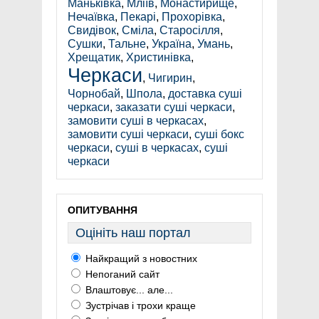
Маньківка
,
Мліїв
,
Монастирище
,
Нечаївка
,
Пекарі
,
Прохорівка
,
Свидівок
,
Сміла
,
Старосілля
,
Сушки
,
Тальне
,
Україна
,
Умань
,
Хрещатик
,
Христинівка
,
Черкаси
,
Чигирин
,
Чорнобай
,
Шпола
,
доставка суші
черкаси
,
заказати суші черкаси
,
замовити суші в черкасах
,
замовити суші черкаси
,
суші бокс
черкаси
,
суші в черкасах
,
суші
черкаси
ОПИТУВАННЯ
Оцініть наш портал
Найкращий з новостних
Непоганий сайт
Влаштовує... але...
Зустрічав і трохи краще