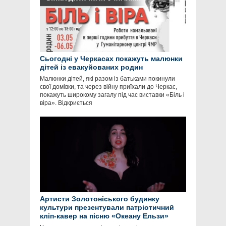
Сьогодні у Черкасах покажуть малюнки
дітей із евакуйованих родин
Малюнки дітей, які разом із батьками покинули
свої домівки, та через війну приїхали до Черкас,
покажуть широкому загалу під час виставки «Біль і
віра». Відкриється
Артисти Золотоніського будинку
культури презентували патріотичний
кліп-кавер на пісню «Океану Ельзи»