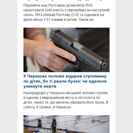
Перемога над Полтавою дозволила ЛНЗ
гарантувати собі участь у єврокубках на наступний
сезон. ЛНЗ обіграв Полтаву (2:0) та піднявся на
друге місце з 57 очками в активі. Також це
У Черкасах чоловік відкрив стрілянину
по дітях, бо ті рвали бузок: чи вдалося
уникнути жертв
Напередодні у Черкасах місцевий чоловік стріляв
в одному з мікрорайонів міста із пістолета по
дітях, через те, що малеча обривала його бузок. В
суботу, 9 травня, в Черкасах