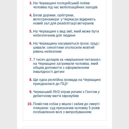
На Черкащині поліцейський побив
чоловіка під час мобілізаційних заходів
Бігові доріжки, орбітреки,
велотренажери: у Черкасах відкриють
новий зал для реабілітації ветеранів
На Черкащині є вид змії, який може бути
небезпечним для людини
На Черкащину насуваються грози, град і
шквали: синоптики оголосили жовтий
рівень небезпеки
7 тисяч доларів за «вирішення питання»:
на Черкащині затримали чоловіка, який
обіцяв допомогти з оформленням
інвалідності дитині
Ще одна релігійна громада на Черкащині
приєдналася до ПЦУ
Черкаський ЛНЗ зіграв унічию з Гентом у
дебютному матчі єврокубків
Помістив собак у мішок і забив до смерті
пляшкою: суд призначив чоловіку 5 років
позбавлення волі з випробуванням