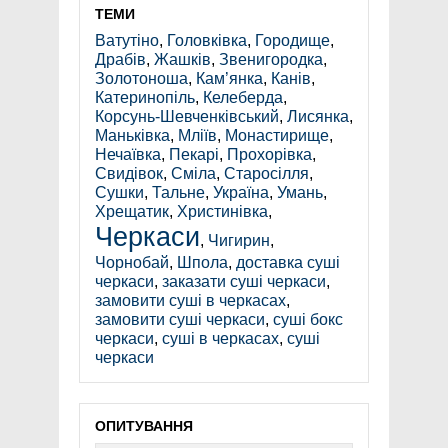
ТЕМИ
Ватутіно
,
Головківка
,
Городище
,
Драбів
,
Жашків
,
Звенигородка
,
Золотоноша
,
Кам’янка
,
Канів
,
Катеринопіль
,
Келеберда
,
Корсунь-Шевченківський
,
Лисянка
,
Маньківка
,
Мліїв
,
Монастирище
,
Нечаївка
,
Пекарі
,
Прохорівка
,
Свидівок
,
Сміла
,
Старосілля
,
Сушки
,
Тальне
,
Україна
,
Умань
,
Хрещатик
,
Христинівка
,
Черкаси
,
Чигирин
,
Чорнобай
,
Шпола
,
доставка суші
черкаси
,
заказати суші черкаси
,
замовити суші в черкасах
,
замовити суші черкаси
,
суші бокс
черкаси
,
суші в черкасах
,
суші
черкаси
ОПИТУВАННЯ