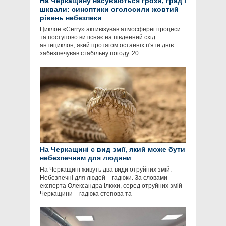
На Черкащину насуваються грози, град і
шквали: синоптики оголосили жовтий
рівень небезпеки
Циклон «Cerry» активізував атмосферні процеси
та поступово витісняє на південний схід
антициклон, який протягом останніх п'яти днів
забезпечував стабільну погоду. 20
На Черкащині є вид змії, який може бути
небезпечним для людини
На Черкащині живуть два види отруйних змій.
Небезпечні для людей – гадюки. За словами
експерта Олександра Ілюхи, серед отруйних змій
Черкащини – гадюка степова та