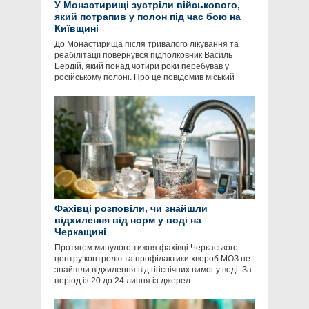
У Монастирищі зустріли військового,
який потрапив у полон під час бою на
Київщині
До Монастирища після тривалого лікування та
реабілітації повернувся підполковник Василь
Бердій, який понад чотири роки перебував у
російському полоні. Про це повідомив міський
Фахівці розповіли, чи знайшли
відхилення від норм у воді на
Черкащині
Протягом минулого тижня фахівці Черкаського
центру контролю та профілактики хвороб МОЗ не
знайшли відхилення від гігієнічних вимог у воді. За
період із 20 до 24 липня із джерел