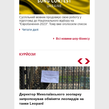
Суспільний мовник продовжує свою роботу у
підготовці до Національного відбору на
"Євробачення-2023". Тому вже оголосили список
Читати далі
Всі новини шоу-бізнесу
КУРЙОЗИ
Директор Миколаївського зоопарку
Перс
запропонував обміняти леопардів на
30 ро
танки Leopard
арте