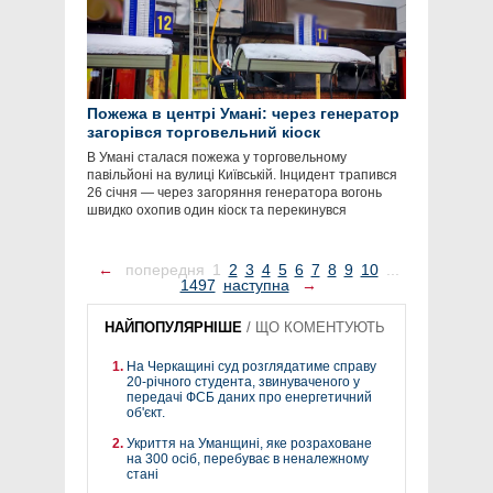
Пожежа в центрі Умані: через генератор
загорівся торговельний кіоск
В Умані сталася пожежа у торговельному
павільйоні на вулиці Київській. Інцидент трапився
26 січня — через загоряння генератора вогонь
швидко охопив один кіоск та перекинувся
←
попередня
1
2
3
4
5
6
7
8
9
10
...
1497
наступна
→
НАЙПОПУЛЯРНІШЕ
/
ЩО КОМЕНТУЮТЬ
На Черкащині суд розглядатиме справу
20-річного студента, звинуваченого у
передачі ФСБ даних про енергетичний
об'єкт.
Укриття на Уманщині, яке розраховане
на 300 осіб, перебуває в неналежному
стані