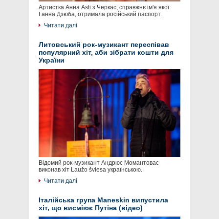
Артистка Анна Asti з Черкас, справжнє ім'я якої
Ганна Дзюба, отримала російський паспорт.
Читати далі
Литовський рок-музикант переспівав
популярний хіт, аби зібрати кошти для
України
Відомий рок-музикант Андрюс Момантовас
виконав хіт Laužo šviesa українською.
Читати далі
Італійська група Maneskin випустила
хіт, що висміює Путіна (відео)