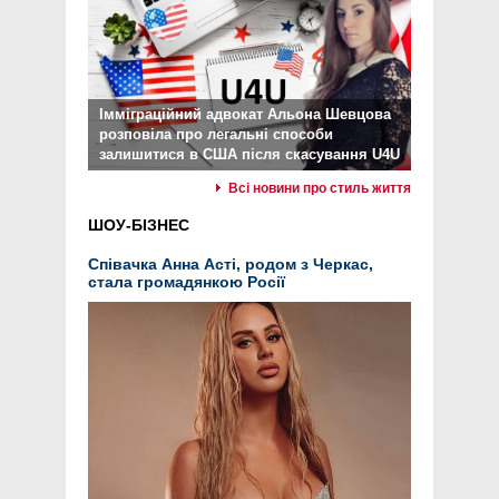
Імміграційний адвокат Альона Шевцова
розповіла про легальні способи
залишитися в США після скасування U4U
Всі новини про стиль життя
ШОУ-БІЗНЕС
Співачка Анна Асті, родом з Черкас,
стала громадянкою Росії