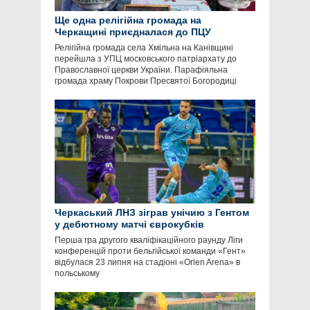
Ще одна релігійна громада на
Черкащині приєдналася до ПЦУ
Релігійна громада села Хмільна на Канівщині
перейшла з УПЦ московського патріархату до
Православної церкви України. Парафіяльна
громада храму Покрови Пресвятої Богородиці
Черкаський ЛНЗ зіграв унічию з Гентом
у дебютному матчі єврокубків
Перша гра другого кваліфікаційного раунду Ліги
конференцій проти бельгійської команди «Гент»
відбулася 23 липня на стадіоні «Orlen Arena» в
польському