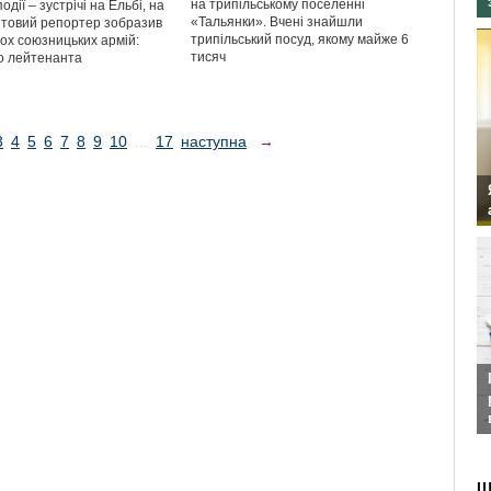
на трипільському поселенні
одії – зустрічі на Ельбі, на
«Тальянки». Вчені знайшли
товий репортер зобразив
трипільський посуд, якому майже 6
вох союзницьких армій:
тисяч
о лейтенанта
3
4
5
6
7
8
9
10
...
17
наступна
→
Ш