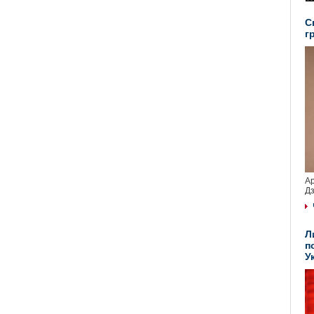
С
г
Ар
Дз
Л
п
У