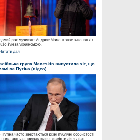
домий рок-музикант Андрюс Момантовас виконав хіт
užo šviesa українською.
Читати далі
талійська група Maneskin випустила хіт, що
исміює Путіна (відео)
 Путіна часто звертаються різні публічні особистості,
і намагаються привселюдно висміяти діяльність