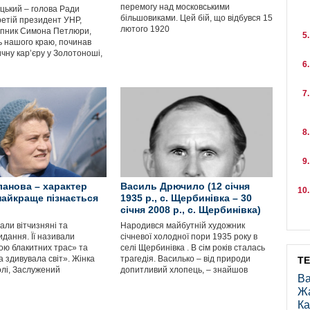
перемогу над московськими
ицький – голова Ради
більшовиками. Цей бій, що відбувся 15
третій президент УНР,
лютого 1920
пник Симона Петлюри,
 нашого краю, починав
чну кар’єру у Золотоноші,
анова – характер
Василь Дрючило (12 січня
айкраще пізнається
1935 р., с. Щербинівка – 30
січня 2008 р., с. Щербинівка)
али вітчизняні та
Народився майбутній художник
идання. Її називали
січневої холодної пори 1935 року в
ою блакитних трас» та
селі Щербинівка . В сім років сталась
а здивувала світ». Жінка
трагедія. Василько – від природи
Т
олі, Заслужений
допитливий хлопець, – знайшов
Ва
Ж
Ка