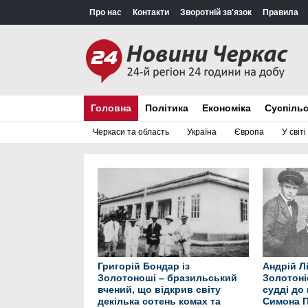
Про нас
Контакти
Зворотній зв'язок
Правила
Головна
Політика
Економіка
Суспіль
Черкаси та область
Україна
Європа
У світі
Григорій Бондар із
Андрій Л
Золотоноші – бразильський
Золотоні
вчений, що відкрив світу
судді до
декілька сотень комах та
Симона 