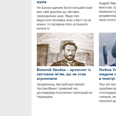
жуків
Андрій Лів
міністрів, 
Не Бахом єдиним Золотоніський повіт
правонасту
вніс свій доробок до світових
уродженець
природничих наук. Якщо про
свою політи
видатного біохіміка знає у місті чи не
кожен, то прізвище його успішного
колеги із
Вікентій Хвойка – археолог із
Любов Ул
світовим ім’ям, що не став
людини н
агрономом
в повітрі
Уродженець Австрійської імперії
Про неї пис
Чеслав-Вікент тривалий час
зарубіжні в
досліджував поселення трипільців на
«господарк
Черкащині.
«жінкою, як
героїчної д