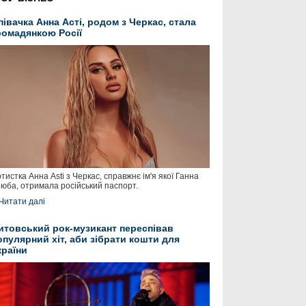
півачка Анна Асті, родом з Черкас, стала
ромадянкою Росії
тистка Анна Asti з Черкас, справжнє ім'я якої Ганна
юба, отримала російський паспорт.
Читати далі
итовський рок-музикант переспівав
опулярний хіт, аби зібрати кошти для
країни