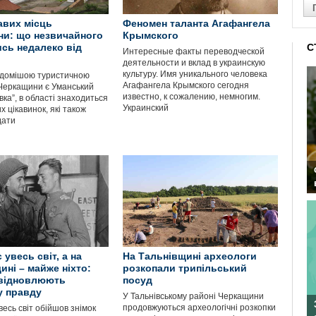
кавих місць
Феномен таланта Агафангела
и: що незвичайного
Крымского
сь недалеко від
С
Интересные факты переводческой
деятельности и вклад в украинскую
культуру. Имя уникального человека
відомішою туристичною
Агафангела Крымского сегодня
Черкащини є Уманський
известно, к сожалению, немногим.
вка”, в області знаходиться
Украинский
х цікавинок, які також
дати
 увесь світ, а на
На Тальнівщині археологи
ні – майже ніхто:
розкопали трипільський
 відновлюють
посуд
у правду
У Тальнівському районі Черкащини
продовжуються археологічні розкопки
весь світ обійшов знімок