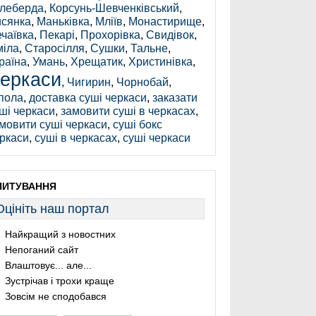
леберда
,
Корсунь-Шевченківський
,
сянка
,
Маньківка
,
Мліїв
,
Монастирище
,
чаївка
,
Пекарі
,
Прохорівка
,
Свидівок
,
іла
,
Старосілля
,
Сушки
,
Тальне
,
раїна
,
Умань
,
Хрещатик
,
Христинівка
,
еркаси
,
Чигирин
,
Чорнобай
,
пола
,
доставка суші черкаси
,
заказати
ші черкаси
,
замовити суші в черкасах
,
мовити суші черкаси
,
суші бокс
ркаси
,
суші в черкасах
,
суші черкаси
ПИТУВАННЯ
Оцініть наш портал
Найкращий з новостних
Непоганий сайт
Влаштовує... але...
Зустрічав і трохи краще
Зовсім не сподобався