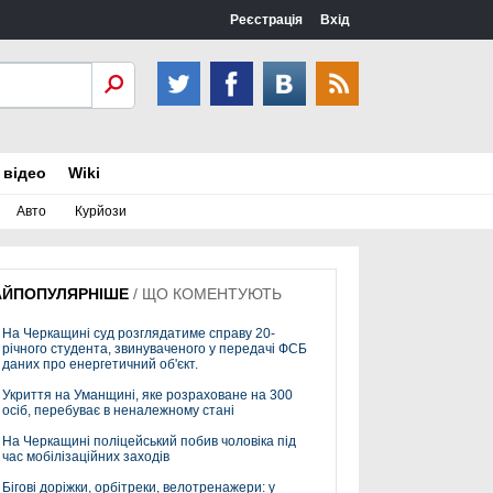
Реєстрація
Вхід
 відео
Wiki
Авто
Курйози
АЙПОПУЛЯРНІШЕ
/
ЩО КОМЕНТУЮТЬ
На Черкащині суд розглядатиме справу 20-
річного студента, звинуваченого у передачі ФСБ
даних про енергетичний об'єкт.
Укриття на Уманщині, яке розраховане на 300
осіб, перебуває в неналежному стані
На Черкащині поліцейський побив чоловіка під
час мобілізаційних заходів
Бігові доріжки, орбітреки, велотренажери: у