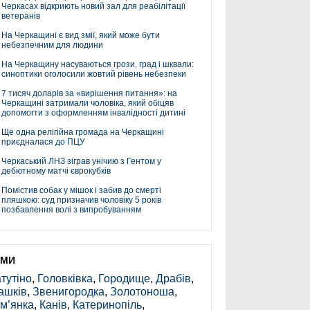
Черкасах відкриють новий зал для реабілітації
ветеранів
На Черкащині є вид змії, який може бути
небезпечним для людини
На Черкащину насуваються грози, град і шквали:
синоптики оголосили жовтий рівень небезпеки
7 тисяч доларів за «вирішення питання»: на
Черкащині затримали чоловіка, який обіцяв
допомогти з оформленням інвалідності дитині
Ще одна релігійна громада на Черкащині
приєдналася до ПЦУ
Черкаський ЛНЗ зіграв унічию з Гентом у
дебютному матчі єврокубків
Помістив собак у мішок і забив до смерті
пляшкою: суд призначив чоловіку 5 років
позбавлення волі з випробуванням
ЕМИ
тутіно
,
Головківка
,
Городище
,
Драбів
,
ашків
,
Звенигородка
,
Золотоноша
,
м’янка
,
Канів
,
Катеринопіль
,