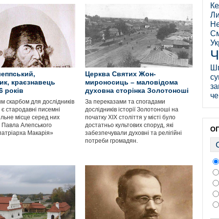
Ке
Ли
Не
См
Ук
Ч
Ш
еппський,
Церква Святих Жон-
су
ик, краєзнавець
мироносиць – маловідома
за
6 років
духовна сторінка Золотоноші
че
м скарбом для дослідників
За переказами та спогадами
ю є стародавні писемні
дослідників історії Золотоноші на
ільне місце серед них
початку ХІХ століття у місті було
р Павла Алепського
достатньо культових споруд, які
О
атріарха Макарія»
забезпечували духовні та релігійні
потреби громадян.