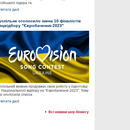
сійського лідера та
Читати далі
успільне оголосило імена 10 фіналістів
ацвідбору "Євробачення-2023"
спільний мовник продовжує свою роботу у підготовці
 Національного відбору на "Євробачення-2023". Тому
е оголосили список
Читати далі
Всі новини шоу-бізнесу