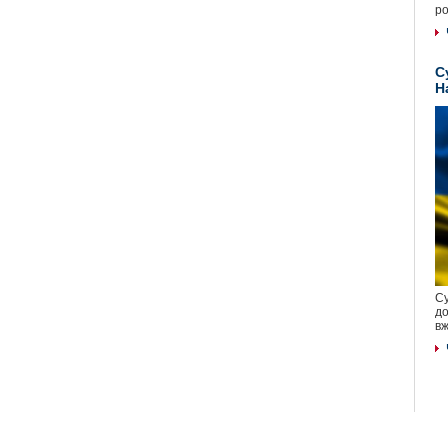
ро
С
Н
Су
до
вж