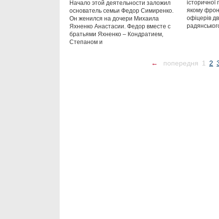
історичної п
Начало этой деятельности заложил
якому фрон
основатель семьи Федор Симиренко.
офіцерів д
Он женился на дочери Михаила
радянськог
Яхненко Анастасии. Федор вместе с
братьями Яхненко – Кондратием,
Степаном и
←
попередня
1
2