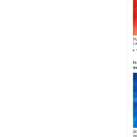
Ві
La
І
в
До
як