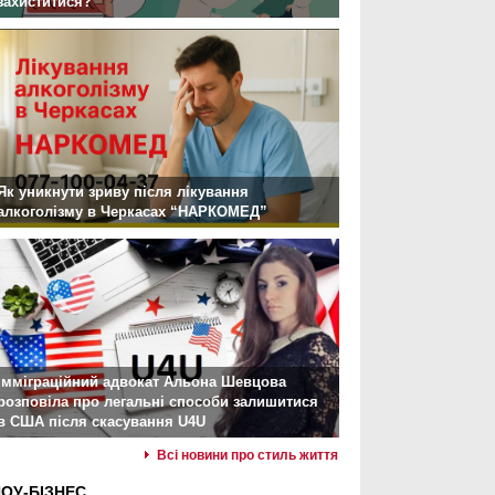
захиститися?
Як уникнути зриву після лікування
алкоголізму в Черкасах “НАРКОМЕД”
Імміграційний адвокат Альона Шевцова
розповіла про легальні способи залишитися
в США після скасування U4U
Всі новини про стиль життя
ОУ-БІЗНЕС