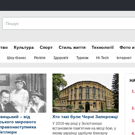
ство
Культура
Спорт
Стиль життя
Технології
Фото и
Шоу-бізнес
Релігія
Здоров'я
Туризм
Hi-Tech
Інтернет
Н
івицький – від
Хто такі були Чорні Запорожці
ського мирового
У 2016-му році у Золотоноші
 правонаступника
встановили пам’ятник на місці бою, у
Петлюри
якому українці здобули блискучу