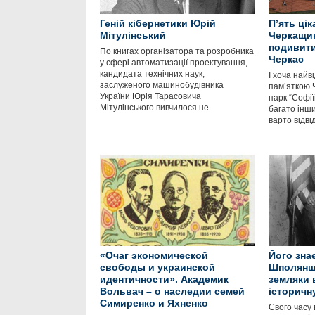
Геній кібернетики Юрій
П’ять ці
Мітулінський
Черкащин
подивити
По книгах організатора та розробника
Черкас
у сфері автоматизації проектування,
кандидата технічних наук,
І хоча най
заслуженого машинобудівника
пам’яткою 
України Юрія Тарасовича
парк “Софії
Мітулінського вивчилося не
багато інши
варто відві
«Очаг экономической
Його знає
свободы и украинской
Шполянщи
идентичности». Академик
земляки
Вольвач – о наследии семей
історичн
Симиренко и Яхненко
Свого часу 