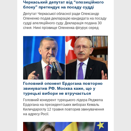
Черкаський депутат від “опозиційного
блоку” претендує на посаду судді
Депутат Черкаської обласної ради Олександр
Олененко подав декларацію кандидата на посаду
судді апеляційного суду. Декларація подана 30
січня. Нині прізвище Олененка фігурує серед
Головний опонент Ердогана повторно
звинуватив РФ. Москва каже, що у
турецькі вибори не втручається
Головний конкурент турецького лідера Реджепа
Ердогана на президентських виборах Кемаль
Киличдароглу 12 травня повторив звинувачення
на адресу Росії.