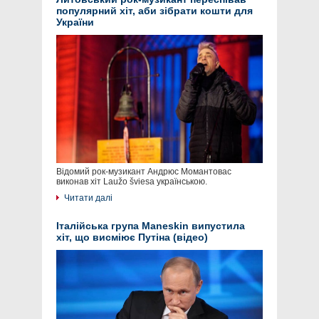
популярний хіт, аби зібрати кошти для
України
Відомий рок-музикант Андрюс Момантовас
виконав хіт Laužo šviesa українською.
Читати далі
Італійська група Maneskin випустила
хіт, що висміює Путіна (відео)