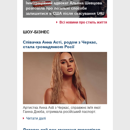
Імміграційний адвокат Альона Шевцова
розповіла про легальні способи
залишитися в США після скасування U4U
Всі новини про стиль життя
ШОУ-БІЗНЕС
Співачка Анна Асті, родом з Черкас,
стала громадянкою Росії
Артистка Анна Asti з Черкас, справжнє ім'я якої
Ганна Дзюба, отримала російський паспорт.
Читати далі
Литовський рок-музикант переспівав