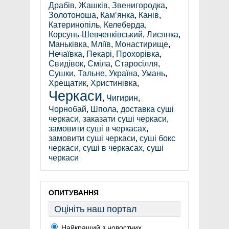
Драбів
,
Жашків
,
Звенигородка
,
Золотоноша
,
Кам’янка
,
Канів
,
Катеринопіль
,
Келеберда
,
Корсунь-Шевченківський
,
Лисянка
,
Маньківка
,
Мліїв
,
Монастирище
,
Нечаївка
,
Пекарі
,
Прохорівка
,
Свидівок
,
Сміла
,
Старосілля
,
Сушки
,
Тальне
,
Україна
,
Умань
,
Хрещатик
,
Христинівка
,
Черкаси
,
Чигирин
,
Чорнобай
,
Шпола
,
доставка суші
черкаси
,
заказати суші черкаси
,
замовити суші в черкасах
,
замовити суші черкаси
,
суші бокс
черкаси
,
суші в черкасах
,
суші
черкаси
ОПИТУВАННЯ
Оцініть наш портал
Найкращий з новостних