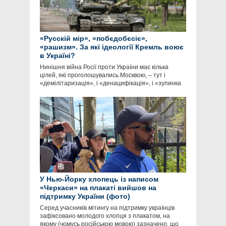
«Русскій мір», «побєдобєсіє»,
«рашизм». За які ідеології Кремль воює
в Україні?
Нинішня війна Росії проти України має кілька
цілей, які проголошувались Москвою, – тут і
«демілітаризація», і «денацифікація», і «зупинка
У Нью-Йорку хлопець із написом
«Черкаси» на плакаті вийшов на
підтримку України (фото)
Серед учасників мітингу на підтримку українців
зафіксовано молодого хлопця з плакатом, на
якому (чомусь російською мовою) зазначено, що