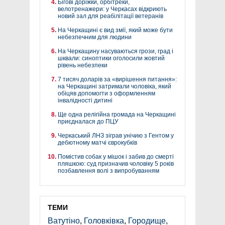
Бігові доріжки, орбітреки,
велотренажери: у Черкасах відкриють
новий зал для реабілітації ветеранів
На Черкащині є вид змії, який може бути
небезпечним для людини
На Черкащину насуваються грози, град і
шквали: синоптики оголосили жовтий
рівень небезпеки
7 тисяч доларів за «вирішення питання»:
на Черкащині затримали чоловіка, який
обіцяв допомогти з оформленням
інвалідності дитині
Ще одна релігійна громада на Черкащині
приєдналася до ПЦУ
Черкаський ЛНЗ зіграв унічию з Гентом у
дебютному матчі єврокубків
Помістив собак у мішок і забив до смерті
пляшкою: суд призначив чоловіку 5 років
позбавлення волі з випробуванням
ТЕМИ
Ватутіно
,
Головківка
,
Городище
,