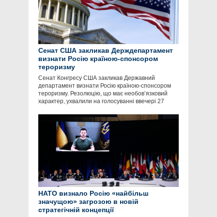
Сенат США закликав Держдепартамент
визнати Росію країною-спонсором
тероризму
Сенат Конгресу США закликав Державний
департамент визнати Росію країною-спонсором
тероризму. Резолюцію, що має необов’язковий
характер, ухвалили на голосуванні ввечері 27
НАТО визнало Росію «найбільш
значущою» загрозою в новій
стратегічній концепції