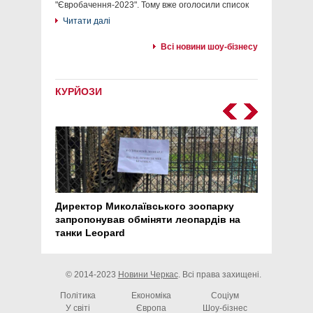
"Євробачення-2023". Тому вже оголосили список
Читати далі
Всі новини шоу-бізнесу
КУРЙОЗИ
Директор Миколаївського зоопарку
Перс
запропонував обміняти леопардів на
30 ро
танки Leopard
арте
© 2014-2023
Новини Черкас
. Всі права захищені.
Політика
Економіка
Соціум
У світі
Європа
Шоу-бізнес