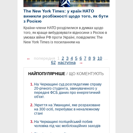
The New York Times: у країн НАТО
виникли розбіжності щодо того, як бути
з Росією
Країни-члени НАТО розділилися в думках щодо
того, як краще вибудовувати відносини з Росією в
умовах війни РФ проти Україні, повідомляє The
New York Times із посиланням на
←
попередня
1
2
3
4
5
6
7
8
9
10
...
62
наступна
→
НАЙПОПУЛЯРНІШЕ
/
ЩО КОМЕНТУЮТЬ
На Черкащині суд розглядатиме справу
20-річного студента, звинуваченого у
передачі ФСБ даних про енергетичний
об'єкт.
Укриття на Уманщині, яке розраховане
на 300 осіб, перебуває в неналежному
стані
На Черкащині поліцейський побив
чоловіка під час мобілізаційних заходів