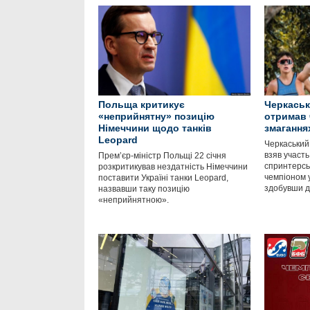
Польща критикує
Черкаськ
«неприйнятну» позицію
отримав 
Німеччини щодо танків
змагання
Leopard
Черкаський
взяв участь
Прем’єр-міністр Польщі 22 січня
спринтерськ
розкритикував нездатність Німеччини
чемпіоном у
поставити Україні танки Leopard,
здобувши д
назвавши таку позицію
«неприйнятною».