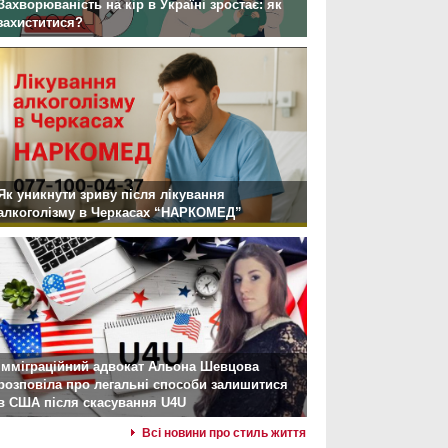
Захворюваність на кір в Україні зростає: як
захиститися?
Як уникнути зриву після лікування
алкоголізму в Черкасах “НАРКОМЕД”
Імміграційний адвокат Альона Шевцова
розповіла про легальні способи залишитися
в США після скасування U4U
Всі новини про стиль життя