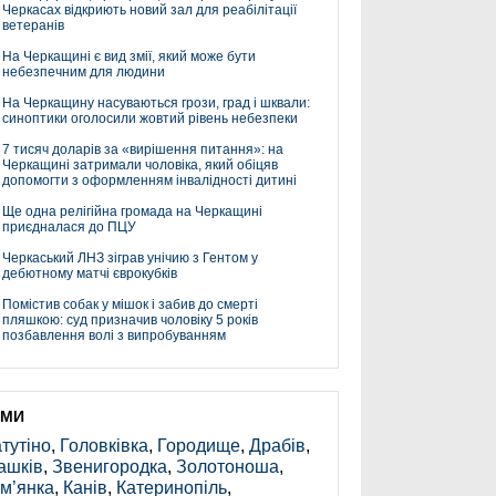
Черкасах відкриють новий зал для реабілітації
ветеранів
На Черкащині є вид змії, який може бути
небезпечним для людини
На Черкащину насуваються грози, град і шквали:
синоптики оголосили жовтий рівень небезпеки
7 тисяч доларів за «вирішення питання»: на
Черкащині затримали чоловіка, який обіцяв
допомогти з оформленням інвалідності дитині
Ще одна релігійна громада на Черкащині
приєдналася до ПЦУ
Черкаський ЛНЗ зіграв унічию з Гентом у
дебютному матчі єврокубків
Помістив собак у мішок і забив до смерті
пляшкою: суд призначив чоловіку 5 років
позбавлення волі з випробуванням
ЕМИ
тутіно
,
Головківка
,
Городище
,
Драбів
,
ашків
,
Звенигородка
,
Золотоноша
,
м’янка
,
Канів
,
Катеринопіль
,