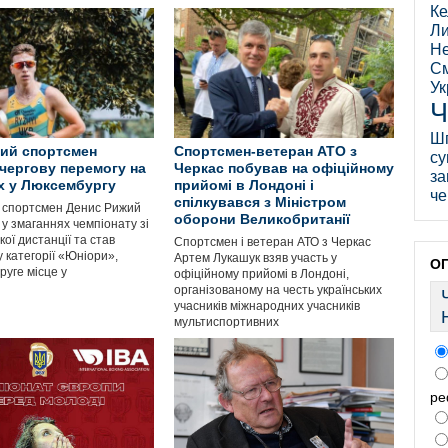
Ке
Ли
Не
См
Ук
Ч
Ш
ий спортсмен
Спортсмен-ветеран АТО з
су
чергову перемогу на
Черкас побував на офіційному
за
х у Люксембургу
прийомі в Лондоні і
че
спілкувався з Міністром
 спортсмен Денис Рижий
оборони Великобританії
 у змаганнях чемпіонату зі
ої дистанції та став
Спортсмен і ветеран АТО з Черкас
 категорії «Юніори»,
Артем Лукашук взяв участь у
О
руге місце у
офіційному прийомі в Лондоні,
організованому на честь українських
учасників міжнародних учасників
мультиспортивних
ре