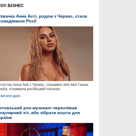
ОУ-БІЗНЕС
півачка Анна Асті, родом з Черкас, стала
ромадянкою Росії
тистка Анна Asti з Черкас, справжнє ім'я якої Ганна
юба, отримала російський паспорт.
Читати далі
итовський рок-музикант переспівав
опулярний хіт, аби зібрати кошти для
країни