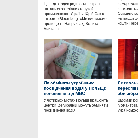
заморожені 
Це підтвердив радник міністра з
знаходяться
питань стратегічних галузей
Сумарно во
промисловості України Юрій Сак в
мільярдів д
інтервʼю Bloomberg. «Ми вже маємо
кошти Пер
прецедент. Наприклад, Велика
Британія –
Як обміняти українське
Литовськ
посвідчення водія у Польщі:
переспів
пояснення від МВС
аби зібр
У чотирьох містах Польщі працюють
Відомий ро
центри, де українці можуть обміняти
Момантовас
посвідчення водія.
українською