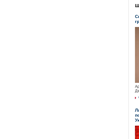
Ш
С
г
Ар
Дз
Л
п
У