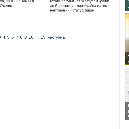
ма, проти цивільного
готова погодитися зі вступом країни
України
до Євросоюзу, якщо Україна матиме
нейтральний статус, пише
3
4
5
6
7
8
9
10
...
19
наступна
→