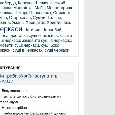
леберда
,
Корсунь-Шевченківський
,
сянка
,
Маньківка
,
Мліїв
,
Монастирище
,
чаївка
,
Пекарі
,
Прохорівка
,
Свидівок
,
іла
,
Старосілля
,
Сушки
,
Тальне
,
раїна
,
Умань
,
Хрещатик
,
Христинівка
,
еркаси
,
Чигирин
,
Чорнобай
,
пола
,
доставка суші черкаси
,
заказати
ші черкаси
,
замовити суші в черкасах
,
мовити суші черкаси
,
суші бокс
ркаси
,
суші в черкасах
,
суші черкаси
ПИТУВАННЯ
Чи треба Україні вступати в
НАТО?
Безумовно, так
Так, але це потрібно вирішувати на
ферендумі
Ні, не потрібно
Треба відновити Варшавський договір