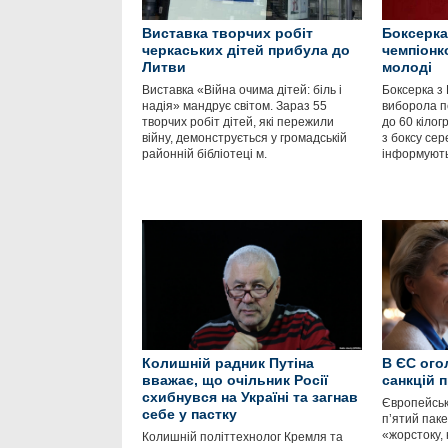
Виставка творчих робіт
Боксерка
черкаських дітей прибула до
чемпіонк
Литви
молоді
Виставка «Війна очима дітей: біль і
Боксерка з 
надія» мандрує світом. Зараз 55
виборола пе
творчих робіт дітей, які пережили
до 60 кілог
війну, демонструється у громадській
з боксу сер
районній бібліотеці м.
інформують
Колишній радник Путіна
В ЄС ого
вважає, що очільник Росії
санкцій п
схибнувся на Україні та загнав
Європейськ
себе у пастку
п’ятий паке
«жорстоку, 
Колишній політтехнолог Кремля та