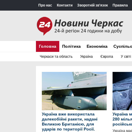
Про нас
Контакти
Зворотній зв'язок
Правила
Головна
Політика
Економіка
Суспіль
Черкаси та область
Україна
Європа
У світі
Україна вже використала
Україна 
далекобійні ракети, надані
280 міль
Великою Британією, для
російськ
ударів по території Росії.
Україна ма