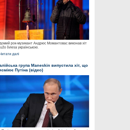
домий рок-музикант Андрюс Момантовас виконав хіт
užo šviesa українською.
Читати далі
талійська група Maneskin випустила хіт, що
исміює Путіна (відео)