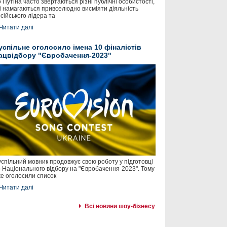
 Путіна часто звертаються різні публічні особистості,
і намагаються привселюдно висміяти діяльність
сійського лідера та
Читати далі
успільне оголосило імена 10 фіналістів
ацвідбору "Євробачення-2023"
спільний мовник продовжує свою роботу у підготовці
 Національного відбору на "Євробачення-2023". Тому
е оголосили список
Читати далі
Всі новини шоу-бізнесу