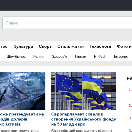
ство
Культура
Спорт
Стиль життя
Технології
Фото и
Шоу-бізнес
Релігія
Здоров'я
Туризм
Hi-Tech
Інтернет
Н
може претендувати на
Європарламент схвалив
ярдів доларів
створення Українського фонду
их активів
на 50 млрд євро
є шанс претендувати на
Європейський парламент у вівторок