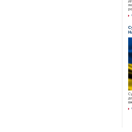
До
як
ро
С
Н
Су
до
вж