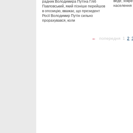
веде, зокре
радник Володимира Путіна Гліб
населення 
Павловський, який пізніше перейшов
в опозицію, вважає, що президент
Росії Володимир Путін сильно
прорахувався, коли
←
попередня
1
2