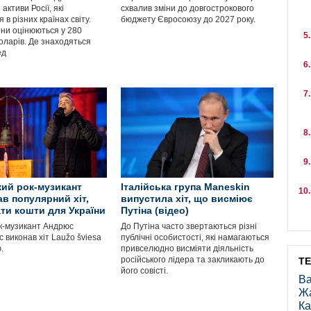
активи Росії, які
схвалив зміни до довгострокового
 в різних країнах світу.
бюджету Євросоюзу до 2027 року.
ни оцінюються у 280
оларів. Де знаходяться
ед
ий рок-музикант
Італійська група Maneskin
ав популярний хіт,
випустила хіт, що висміює
ати кошти для України
Путіна (відео)
к-музикант Андрюс
До Путіна часто звертаються різні
 виконав хіт Laužo šviesa
публічні особистості, які намагаються
.
привселюдно висміяти діяльність
російського лідера та закликають до
Т
його совісті.
Ва
Ж
Ка