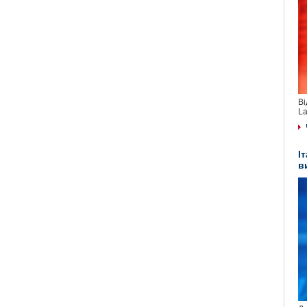
Ві
La
І
в