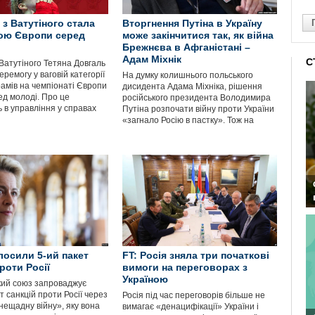
 з Ватутіного стала
Вторгнення Путіна в Україну
ою Європи серед
може закінчитися так, як війна
Брежнєва в Афганістані –
Адам Міхнік
С
Ватутіного Тетяна Довгаль
ремогу у ваговій категорії
На думку колишнього польського
рамів на чемпіонаті Європи
дисидента Адама Міхніка, рішення
ед молоді. Про це
російського президента Володимира
 в управління у справах
Путіна розпочати війну проти України
«загнало Росію в пастку». Тож на
лосили 5-ий пакет
FT: Росія зняла три початкові
роти Росії
вимоги на переговорах з
Україною
ий союз запроваджує
т санкцій проти Росії через
Росія під час переговорів більше не
нещадну війну», яку вона
вимагає «денацифікації» України і