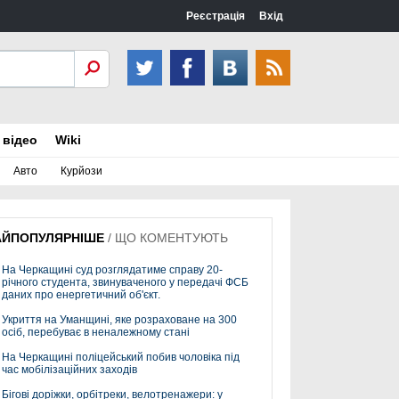
Реєстрація
Вхід
 відео
Wiki
Авто
Курйози
АЙПОПУЛЯРНІШЕ
/
ЩО КОМЕНТУЮТЬ
На Черкащині суд розглядатиме справу 20-
річного студента, звинуваченого у передачі ФСБ
даних про енергетичний об'єкт.
Укриття на Уманщині, яке розраховане на 300
осіб, перебуває в неналежному стані
На Черкащині поліцейський побив чоловіка під
час мобілізаційних заходів
Бігові доріжки, орбітреки, велотренажери: у