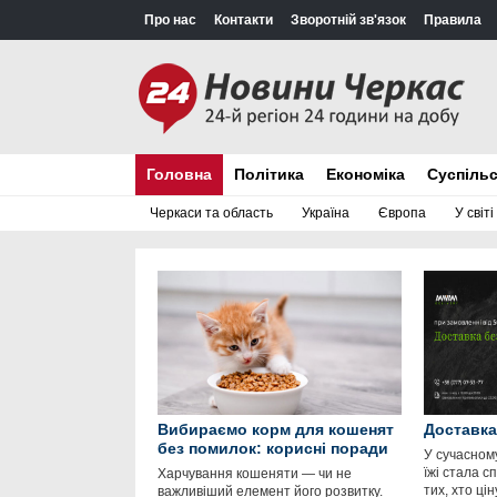
Про нас
Контакти
Зворотній зв'язок
Правила
Головна
Політика
Економіка
Суспіль
Черкаси та область
Україна
Європа
У світі
Вибираємо корм для кошенят
Доставка
без помилок: корисні поради
У сучасном
їжі стала 
Харчування кошеняти — чи не
тих, хто цін
важливіший елемент його розвитку.