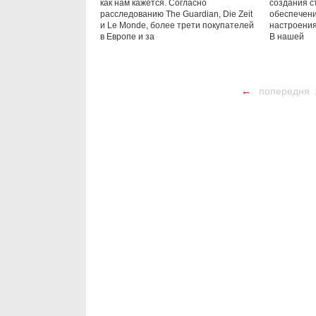
как нам кажется. Согласно
создания с
расследованию The Guardian, Die Zeit
обеспечени
и Le Monde, более трети покупателей
настроения
в Европе и за
В нашей
←
попередня