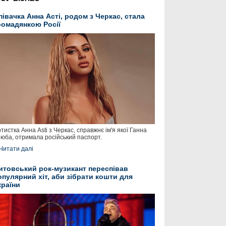
півачка Анна Асті, родом з Черкас, стала
ромадянкою Росії
тистка Анна Asti з Черкас, справжнє ім'я якої Ганна
юба, отримала російський паспорт.
Читати далі
итовський рок-музикант переспівав
опулярний хіт, аби зібрати кошти для
країни