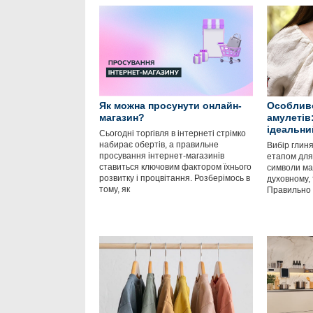
Як можна просунути онлайн-
Особливо
магазин?
амулетів:
ідеальни
Сьогодні торгівля в інтернеті стрімко
набирає обертів, а правильне
Вибір глин
просування інтернет-магазинів
етапом для 
ставиться ключовим фактором їхнього
символи ма
розвитку і процвітання. Розберімось в
духовному, 
тому, як
Правильно