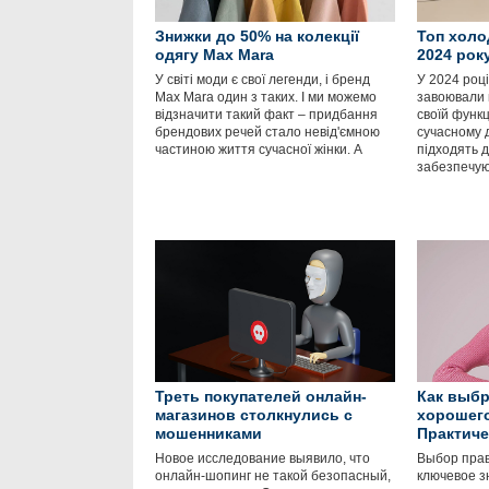
Знижки до 50% на колекції
Топ холо
одягу Max Mara
2024 рок
У світі моди є свої легенди, і бренд
У 2024 роц
Max Mara один з таких. І ми можемо
завоювали 
відзначити такий факт – придбання
своїй функц
брендових речей стало невід'ємною
сучасному 
частиною життя сучасної жінки. А
підходять д
забезпечу
Треть покупателей онлайн-
Как выбр
магазинов столкнулись с
хорошег
мошенниками
Практиче
Новое исследование выявило, что
Выбор пра
онлайн-шопинг не такой безопасный,
ключевое з