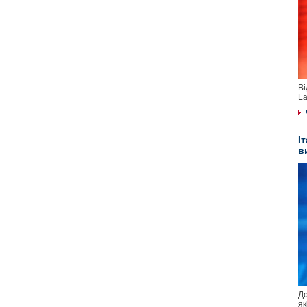
Ві
La
І
в
До
як