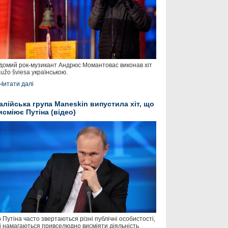
домий рок-музикант Андрюс Момантовас виконав хіт
užo šviesa українською.
Читати далі
талійська група Maneskin випустила хіт, що
исміює Путіна (відео)
 Путіна часто звертаються різні публічні особистості,
і намагаються привселюдно висміяти діяльність