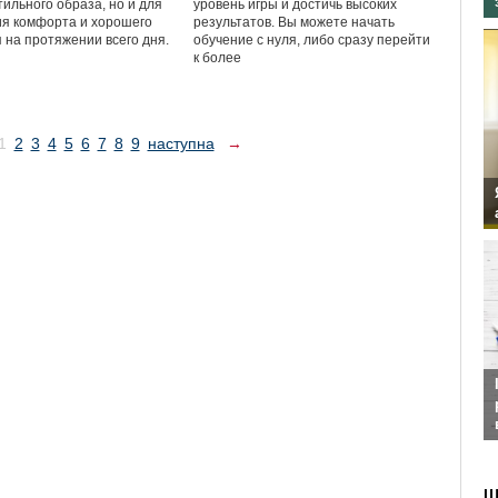
тильного образа, но и для
уровень игры и достичь высоких
я комфорта и хорошего
результатов. Вы можете начать
 на протяжении всего дня.
обучение с нуля, либо сразу перейти
к более
1
2
3
4
5
6
7
8
9
наступна
→
Ш