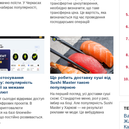
мачно поїсти. У Черкасах
трансфертне ціноутворення,
 набирає популярності,
необхідно визначити, що таке
трансферна ціна. Це вартість, яка
визначається під час проведення
господарських операцій
стосування
Що робить доставку суші від
у: популярність
Sushi Master такою
ії за межами
популярною
алют
На перший погляд, усі доставки суші
схожі. Стандартне меню, рол у рисі,
 сьогодні відкриває доступ
імбир на боці. Але популярність Sushi
ифрових проєктів. В
Master у Харкові — не результат
криптовалюти
Т
реклами чи моди. Це вибудувана
я на базі блокчейн-
Ва
 що постійно розвивається.
Ж
,
Ка