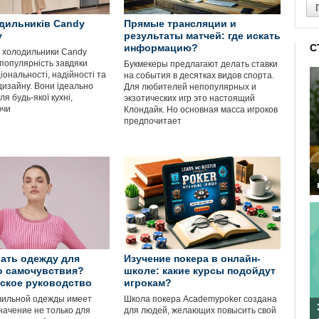
дильників Candy
Прямые трансляции и
у
результаты матчей: где искать
информацию?
С
і холодильники Candy
популярність завдяки
Букмекеры предлагают делать ставки
іональності, надійності та
на события в десятках видов спорта.
дизайну. Вони ідеально
Для любителей непопулярных и
ля будь-якої кухні,
экзотических игр это настоящий
ючи
Клондайк. Но основная масса игроков
предпочитает
ать одежду для
Изучение покера в онлайн-
о самочувствия?
школе: какие курсы подойдут
ское руководство
игрокам?
вильной одежды имеет
Школа покера Academypoker создана
начение не только для
для людей, желающих повысить свой