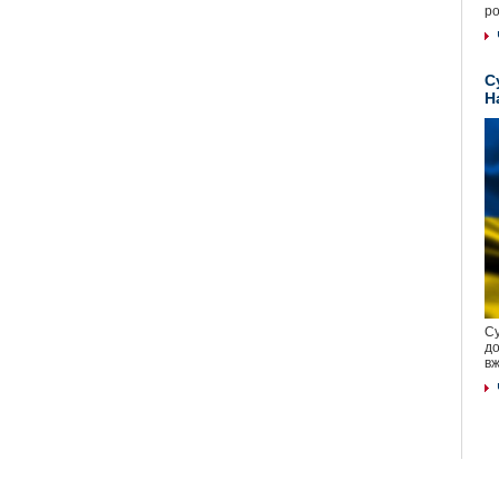
ро
С
Н
Су
до
вж