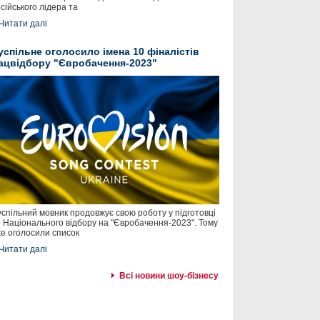
сійського лідера та
Читати далі
успільне оголосило імена 10 фіналістів
ацвідбору "Євробачення-2023"
спільний мовник продовжує свою роботу у підготовці
 Національного відбору на "Євробачення-2023". Тому
е оголосили список
Читати далі
Всі новини шоу-бізнесу