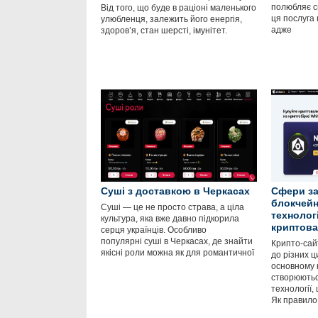
полюбляє с
Від того, що буде в раціоні маленького
ця послуга
улюбленця, залежить його енергія,
адже
здоров’я, стан шерсті, імунітет.
Суші з доставкою в Черкасах
Сфери за
блокчейн
Суші — це не просто страва, а ціла
технолог
культура, яка вже давно підкорила
криптов
серця українців. Особливо
популярні суші в Черкасах, де знайти
Крипто-сайт
якісні роли можна як для романтичної
до різних ц
основному 
створюютьс
технології,
Як правило