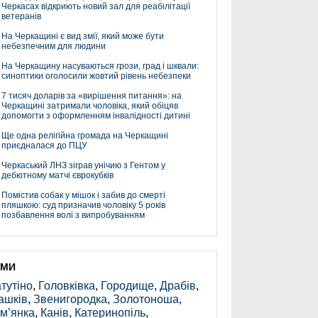
Черкасах відкриють новий зал для реабілітації
ветеранів
На Черкащині є вид змії, який може бути
небезпечним для людини
На Черкащину насуваються грози, град і шквали:
синоптики оголосили жовтий рівень небезпеки
7 тисяч доларів за «вирішення питання»: на
Черкащині затримали чоловіка, який обіцяв
допомогти з оформленням інвалідності дитині
Ще одна релігійна громада на Черкащині
приєдналася до ПЦУ
Черкаський ЛНЗ зіграв унічию з Гентом у
дебютному матчі єврокубків
Помістив собак у мішок і забив до смерті
пляшкою: суд призначив чоловіку 5 років
позбавлення волі з випробуванням
ЕМИ
тутіно
,
Головківка
,
Городище
,
Драбів
,
ашків
,
Звенигородка
,
Золотоноша
,
м’янка
,
Канів
,
Катеринопіль
,