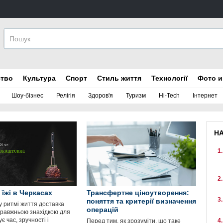
ство
Культура
Спорт
Стиль життя
Технології
Фото и
Шоу-бізнес
Релігія
Здоров'я
Туризм
Hi-Tech
Інтернет
Н
 їжі в Черкасах
Трансфертне ціноутворення:
поняття та критерії визначення
у ритмі життя доставка
операцій
справжньою знахідкою для
ує час, зручності і
Перед тим, як зрозуміти, що таке