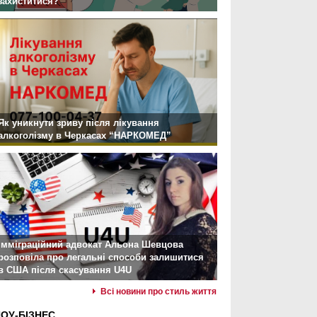
захиститися?
Як уникнути зриву після лікування
алкоголізму в Черкасах “НАРКОМЕД”
Імміграційний адвокат Альона Шевцова
розповіла про легальні способи залишитися
в США після скасування U4U
Всі новини про стиль життя
ОУ-БІЗНЕС