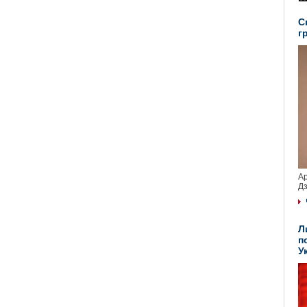
С
г
Ар
Дз
Л
п
У