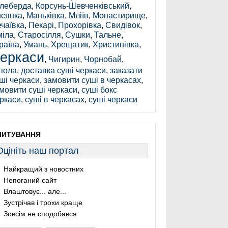
леберда
,
Корсунь-Шевченківський
,
сянка
,
Маньківка
,
Мліїв
,
Монастирище
,
чаївка
,
Пекарі
,
Прохорівка
,
Свидівок
,
іла
,
Старосілля
,
Сушки
,
Тальне
,
раїна
,
Умань
,
Хрещатик
,
Христинівка
,
еркаси
,
Чигирин
,
Чорнобай
,
пола
,
доставка суші черкаси
,
заказати
ші черкаси
,
замовити суші в черкасах
,
мовити суші черкаси
,
суші бокс
ркаси
,
суші в черкасах
,
суші черкаси
ПИТУВАННЯ
Оцініть наш портал
Найкращий з новостних
Непоганий сайт
Влаштовує... але...
Зустрічав і трохи краще
Зовсім не сподобався