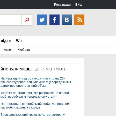
Реєстрація
Вхід
 відео
Wiki
Авто
Курйози
АЙПОПУЛЯРНІШЕ
/
ЩО КОМЕНТУЮТЬ
На Черкащині суд розглядатиме справу 20-
річного студента, звинуваченого у передачі ФСБ
даних про енергетичний об'єкт.
Укриття на Уманщині, яке розраховане на 300
осіб, перебуває в неналежному стані
На Черкащині поліцейський побив чоловіка під
час мобілізаційних заходів
Бігові доріжки, орбітреки, велотренажери: у