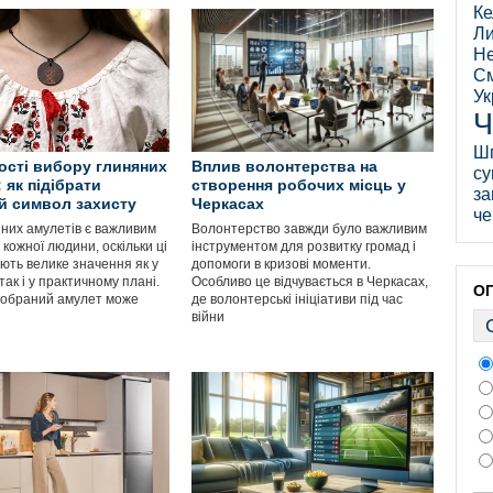
Ке
Ли
Не
См
Ук
Ч
Ш
сті вибору глиняних
Вплив волонтерства на
су
 як підібрати
створення робочих місць у
за
й символ захисту
Черкасах
че
яних амулетів є важливим
Волонтерство завжди було важливим
кожної людини, оскільки ці
інструментом для розвитку громад і
ють велике значення як у
допомоги в кризові моменти.
так і у практичному плані.
Особливо це відчувається в Черкасах,
О
 обраний амулет може
де волонтерські ініціативи під час
війни