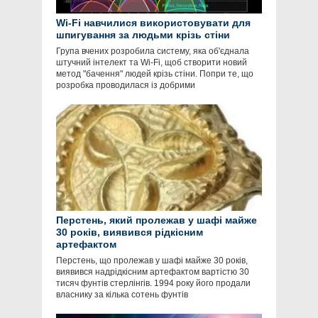
Wi-Fi навчилися використовувати для
шпигування за людьми крізь стіни
Група вчених розробила систему, яка об'єднала
штучний інтелект та Wi-Fi, щоб створити новий
метод "бачення" людей крізь стіни. Попри те, що
розробка проводилася із добрими
Перстень, який пролежав у шафі майже
30 років, виявився рідкісним
артефактом
Перстень, що пролежав у шафі майже 30 років,
виявився надрідкісним артефактом вартістю 30
тисяч фунтів стерлінгів. 1994 року його продали
власнику за кілька сотень фунтів