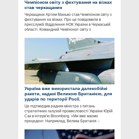
Чемпіоном світу з фехтування на візках
став черкащанин
Черкащини Артем Манько став Чемпіоном світу з
фехтування на візках. Про це повідомили в
пресслужбі Відділення НОК України в Черкаській
області. Командний Чемпіонат світу з
Україна вже використала далекобійні
ракети, надані Великою Британією, для
ударів по території Росії.
Це підтвердив радник міністра з питань
стратегічних галузей промисловості України Юрій
Сак в інтервʼю Bloomberg. «Ми вже маємо
прецедент. Наприклад, Велика Британія –