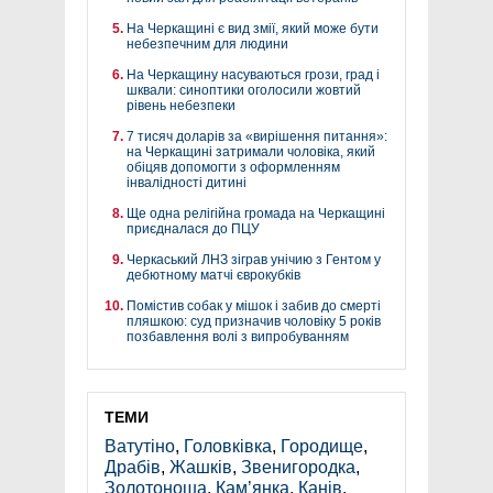
На Черкащині є вид змії, який може бути
небезпечним для людини
На Черкащину насуваються грози, град і
шквали: синоптики оголосили жовтий
рівень небезпеки
7 тисяч доларів за «вирішення питання»:
на Черкащині затримали чоловіка, який
обіцяв допомогти з оформленням
інвалідності дитині
Ще одна релігійна громада на Черкащині
приєдналася до ПЦУ
Черкаський ЛНЗ зіграв унічию з Гентом у
дебютному матчі єврокубків
Помістив собак у мішок і забив до смерті
пляшкою: суд призначив чоловіку 5 років
позбавлення волі з випробуванням
ТЕМИ
Ватутіно
,
Головківка
,
Городище
,
Драбів
,
Жашків
,
Звенигородка
,
Золотоноша
,
Кам’янка
,
Канів
,