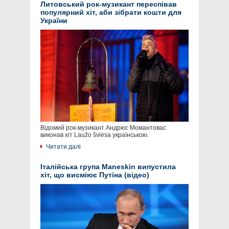
Литовський рок-музикант переспівав
популярний хіт, аби зібрати кошти для
України
Відомий рок-музикант Андрюс Момантовас
виконав хіт Laužo šviesa українською.
Читати далі
Італійська група Maneskin випустила
хіт, що висміює Путіна (відео)