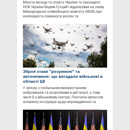
Міністр молоді та спорту України та президент
НОК України Вадим Гутцайт відреагував на заяву
Міжнародного олімпійського комітету (МОК) про
необхідність повернути росіян та
Зброя стане "розумною" та
автономною: що вигадали військові в
області ШІ
У зв'язку з глобальним використанням
нейромереж та розробками в цій галузі, у тому
числі й у військовому секторі, Пентагон випустив
оновлену інструкцію щодо впровадження та