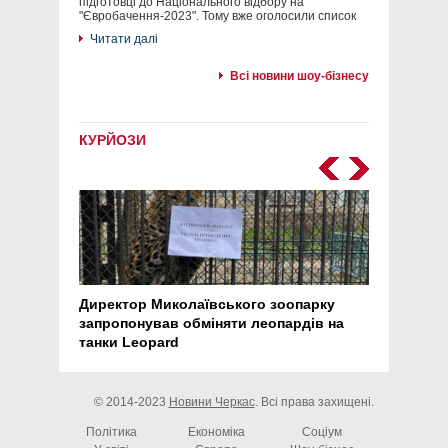
підготовці до Національного відбору на
"Євробачення-2023". Тому вже оголосили список
Читати далі
Всі новини шоу-бізнесу
КУРЙОЗИ
Директор Миколаївського зоопарку
Перс
запропонував обміняти леопардів на
30 ро
танки Leopard
арте
© 2014-2023
Новини Черкас
. Всі права захищені.
Політика
Економіка
Соціум