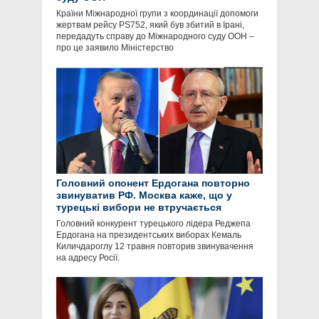
Країни Міжнародної групи з координації допомоги
жертвам рейсу PS752, який був збитий в Ірані,
передадуть справу до Міжнародного суду ООН –
про це заявило Міністерство
Головний опонент Ердогана повторно
звинуватив РФ. Москва каже, що у
турецькі вибори не втручається
Головний конкурент турецького лідера Реджепа
Ердогана на президентських виборах Кемаль
Киличдароглу 12 травня повторив звинувачення
на адресу Росії.