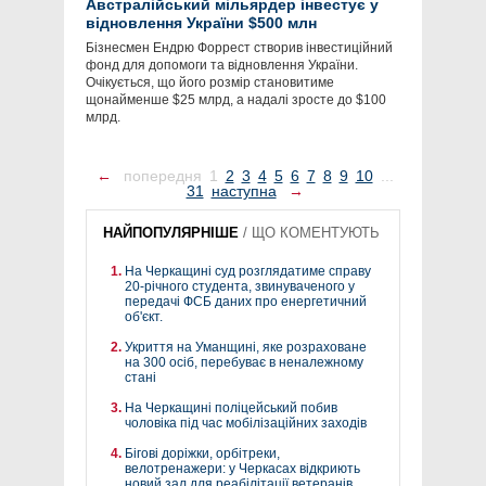
Австралійський мільярдер інвестує у
відновлення України $500 млн
Бізнесмен Ендрю Форрест створив інвестиційний
фонд для допомоги та відновлення України.
Очікується, що його розмір становитиме
щонайменше $25 млрд, а надалі зросте до $100
млрд.
←
попередня
1
2
3
4
5
6
7
8
9
10
...
31
наступна
→
НАЙПОПУЛЯРНІШЕ
/
ЩО КОМЕНТУЮТЬ
На Черкащині суд розглядатиме справу
20-річного студента, звинуваченого у
передачі ФСБ даних про енергетичний
об'єкт.
Укриття на Уманщині, яке розраховане
на 300 осіб, перебуває в неналежному
стані
На Черкащині поліцейський побив
чоловіка під час мобілізаційних заходів
Бігові доріжки, орбітреки,
велотренажери: у Черкасах відкриють
новий зал для реабілітації ветеранів