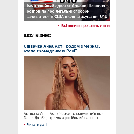
Імміграційний адвокат Альона Шевцова
розповіла про легальні способи
залишитися в США після скасування U4U
Всі новини про стиль життя
ШОУ-БІЗНЕС
Співачка Анна Асті, родом з Черкас,
стала громадянкою Росії
Артистка Анна Asti з Черкас, справжнє ім'я якої
Ганна Дзюба, отримала російський паспорт.
Читати далі