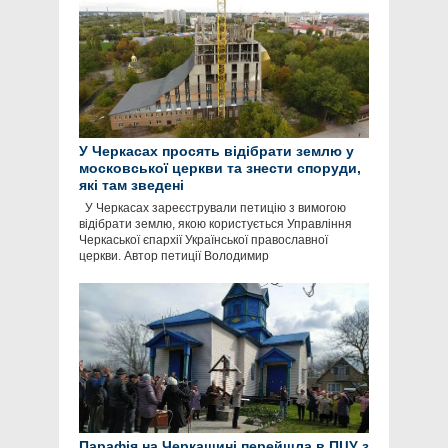
У Черкасах просять відібрати землю у
московської церкви та знести споруди,
які там зведені
У Черкасах зареєстрували петицію з вимогою
відібрати землю, якою користується Управління
Черкаської єпархії Української православної
церкви. Автор петиції Володимир
Парафія на Черкащині перейшла в ПЦУ з