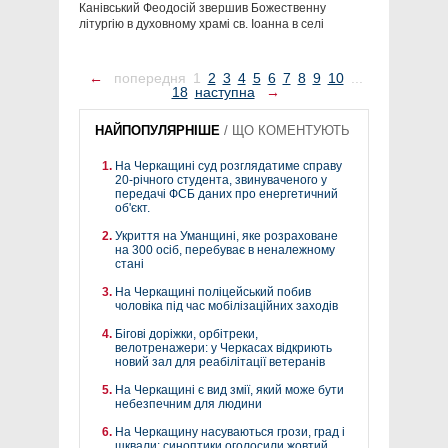
Канівський Феодосій звершив Божественну
літургію в духовному храмі св. Іоанна в селі
←
попередня
1
2
3
4
5
6
7
8
9
10
...
18
наступна
→
НАЙПОПУЛЯРНІШЕ
/
ЩО КОМЕНТУЮТЬ
На Черкащині суд розглядатиме справу
20-річного студента, звинуваченого у
передачі ФСБ даних про енергетичний
об'єкт.
Укриття на Уманщині, яке розраховане
на 300 осіб, перебуває в неналежному
стані
На Черкащині поліцейський побив
чоловіка під час мобілізаційних заходів
Бігові доріжки, орбітреки,
велотренажери: у Черкасах відкриють
новий зал для реабілітації ветеранів
На Черкащині є вид змії, який може бути
небезпечним для людини
На Черкащину насуваються грози, град і
шквали: синоптики оголосили жовтий