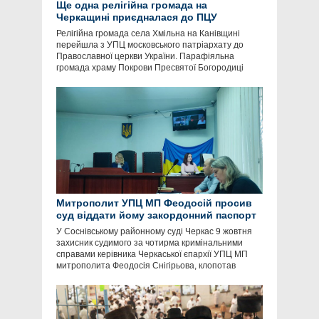
Ще одна релігійна громада на
Черкащині приєдналася до ПЦУ
Релігійна громада села Хмільна на Канівщині
перейшла з УПЦ московського патріархату до
Православної церкви України. Парафіяльна
громада храму Покрови Пресвятої Богородиці
Митрополит УПЦ МП Феодосій просив
суд віддати йому закордонний паспорт
У Соснівському районному суді Черкас 9 жовтня
захисник судимого за чотирма кримінальними
справами керівника Черкаської єпархії УПЦ МП
митрополита Феодосія Снігірьова, клопотав