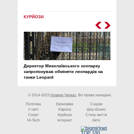
КУРЙОЗИ
Директор Миколаївського зоопарку
Перс
запропонував обміняти леопардів на
30 ро
танки Leopard
арте
© 2014-2023
Новини Черкас
. Всі права захищені.
Політика
Економіка
Соціум
У світі
Європа
Шоу-бізнес
Спорт
Курйози
Стиль життя
Hi-Tech
Інтернет
Авто