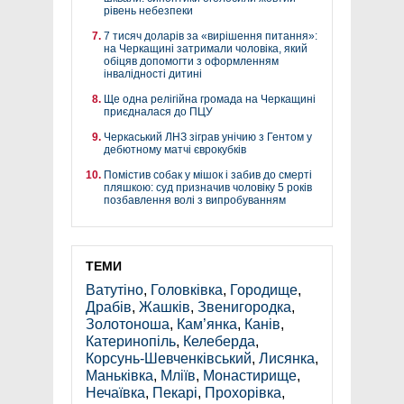
рівень небезпеки
7 тисяч доларів за «вирішення питання»:
на Черкащині затримали чоловіка, який
обіцяв допомогти з оформленням
інвалідності дитині
Ще одна релігійна громада на Черкащині
приєдналася до ПЦУ
Черкаський ЛНЗ зіграв унічию з Гентом у
дебютному матчі єврокубків
Помістив собак у мішок і забив до смерті
пляшкою: суд призначив чоловіку 5 років
позбавлення волі з випробуванням
ТЕМИ
Ватутіно
,
Головківка
,
Городище
,
Драбів
,
Жашків
,
Звенигородка
,
Золотоноша
,
Кам’янка
,
Канів
,
Катеринопіль
,
Келеберда
,
Корсунь-Шевченківський
,
Лисянка
,
Маньківка
,
Мліїв
,
Монастирище
,
Нечаївка
,
Пекарі
,
Прохорівка
,