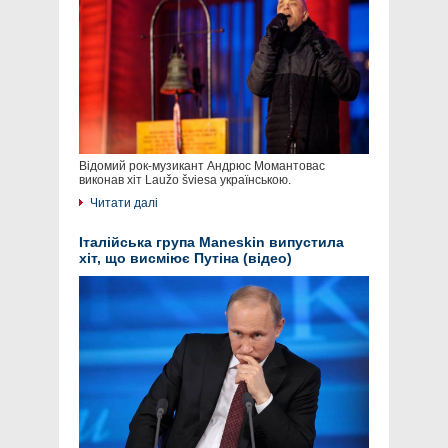
Відомий рок-музикант Андрюс Момантовас
виконав хіт Laužo šviesa українською.
Читати далі
Італійська група Maneskin випустила
хіт, що висміює Путіна (відео)