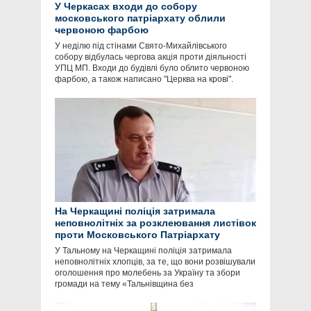
У Черкасах входи до собору
московського патріархату облили
червоною фарбою
У неділю під стінами Свято-Михайлівського
собору відбулась чергова акція проти діяльності
УПЦ МП. Входи до будівлі було облито червоною
фарбою, а також написано "Церква на крові".
На Черкащині поліція затримала
неповнолітніх за розклеювання листівок
проти Московського Патріархату
У Тальному на Черкащині поліція затримала
неповнолітніх хлопців, за те, що вони розвішували
оголошення про молебень за Україну та збори
громади на тему «Тальнівщина без