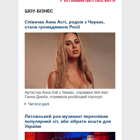
Всі новини про стиль життя
ШОУ-БІЗНЕС
Співачка Анна Асті, родом з Черкас,
стала громадянкою Росії
Артистка Анна Asti з Черкас, справжнє ім'я якої
Ганна Дзюба, отримала російський паспорт.
Читати далі
Литовський рок-музикант переспівав
популярний хіт, аби зібрати кошти для
України