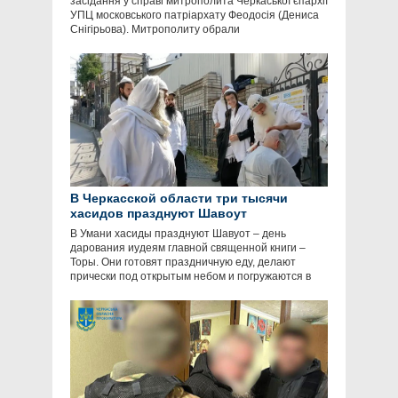
засідання у справі митрополита Черкаської єпархії
УПЦ московського патріархату Феодосія (Дениса
Снігірьова). Митрополиту обрали
В Черкасской области три тысячи
хасидов празднуют Шавоут
В Умани хасиды празднуют Шавуот – день
дарования иудеям главной священной книги –
Торы. Они готовят праздничную еду, делают
прически под открытым небом и погружаются в