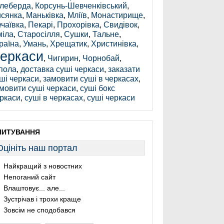
леберда
,
Корсунь-Шевченківський
,
сянка
,
Маньківка
,
Мліїв
,
Монастирище
,
чаївка
,
Пекарі
,
Прохорівка
,
Свидівок
,
іла
,
Старосілля
,
Сушки
,
Тальне
,
раїна
,
Умань
,
Хрещатик
,
Христинівка
,
еркаси
,
Чигирин
,
Чорнобай
,
пола
,
доставка суші черкаси
,
заказати
ші черкаси
,
замовити суші в черкасах
,
мовити суші черкаси
,
суші бокс
ркаси
,
суші в черкасах
,
суші черкаси
ПИТУВАННЯ
Оцініть наш портал
Найкращий з новостних
Непоганий сайт
Влаштовує... але...
Зустрічав і трохи краще
Зовсім не сподобався