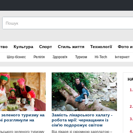
ство
Культура
Спорт
Стиль життя
Технології
Фото и
Шоу-бізнес
Релігія
Здоров'я
Туризм
Hi-Tech
Інтернет
Н
 зеленого туризму на
Замість лікарського халату -
і розглянули на
робота мрії: черкащанин із
сім'ю подорожує світом
льського зеленого туризму
Від лікаря зі скромною зарплатою –