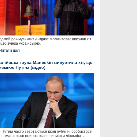
домий рок-музикант Андрюс Момантовас виконав хіт
užo šviesa українською.
Читати далі
талійська група Maneskin випустила хіт, що
исміює Путіна (відео)
 Путіна часто звертаються різні публічні особистості,
і намагаються привселюдно висміяти діяльність