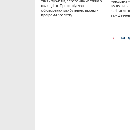
тисяч туристів, переважна частина з
мандрівка 
яких - діти. Про це під час
Канівщини.
обговорення майбутнього проекту
завітають н
програми розвитку
та «Шевчен
←
попе