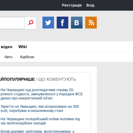
Реєстрація
Вхід
 відео
Wiki
Авто
Курйози
АЙПОПУЛЯРНІШЕ
/
ЩО КОМЕНТУЮТЬ
На Черкащині суд розглядатиме справу 20-
річного студента, звинуваченого у передачі ФСБ
даних про енергетичний об'єкт.
Укриття на Уманщині, яке розраховане на 300
осіб, перебуває в неналежному стані
На Черкащині поліцейський побив чоловіка під
час мобілізаційних заходів
Бігові доріжки, орбітреки, велотренажери: у