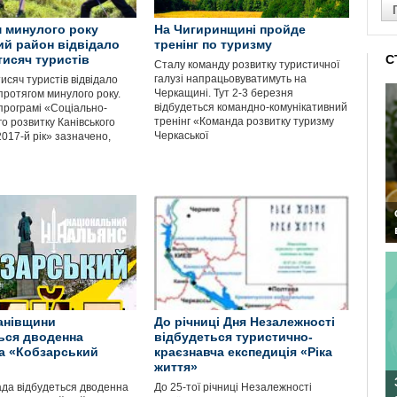
 минулого року
На Чигиринщині пройде
ий район відвідало
тренінг по туризму
тисяч туристів
С
Сталу команду розвитку туристичної
галузі напрацьовуватимуть на
исяч туристів відвідало
Черкащині. Тут 2-3 березня
протягом минулого року.
відбудеться командно-комунікативний
 програмі «Соціально-
тренінг «Команда розвитку туризму
о розвитку Канівського
Черкаської
017-й рік» зазначено,
анівщини
До річниці Дня Незалежності
ься дводенна
відбудеться туристично-
а «Кобзарський
краєзнавча експедиція «Ріка
життя»
ада відбудеться дводенна
До 25-тої річниці Незалежності