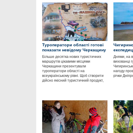
Туроператори області готові
Чигиринс
показати невідому Черкащину
експедиц
Більше десятка нових туристичних
Днями, на в
маршрутів цікавими місцями
вихованці г
Черкащини презентували
Чигиринсько
туроператори області на
нагоду про
всеукраїнському рівні. Щоб створити
річки Дніпр
дійсно якісний туристичний продукт,