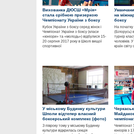
Вихованка ДЮСШ «Мрія»
Уманчани
стала срібною призеркою
на міжна
Чемпіонату України з боксу
боксу
Кубок України з боксу серед жінок і
На початку 
Чемпіонат України з боксу (класи
(Білорусь)
«юніори» та «молодь») відбулися 15-
турнір клас
20 серпня 2017 року в Школі вищої
чоловіків. 
спортивної
країн світу
У міському Будинку культури
Черкаськ
Шполи відтепер власний
Майдаков
боксерський комплекс (фото)
чемпіона
З півроку тому у міському Будинку
Чемпіонат У
культури відкрилась секція
юніорів з 