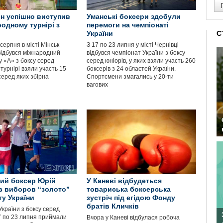
н успішно виступив
Уманські боксери здобули
родному турнірі з
перемоги на чемпіонаті
України
С
серпня в місті Мінськ
З 17 по 23 липня у місті Чернівці
 відбувся міжнародний
відбувся чемпіонат України з боксу
у «А» з боксу серед
серед юніорів, у яких взяли участь 260
У турнірі взяли участь 15
боксерів з 24 областей України.
 серед яких збірна
Спортсмени змагались у 20-ти
вагових
ий боксер Юрій
У Каневі відбудеться
 виборов “золото”
товариська боксерська
ту України
зустріч під егідою Фонду
братів Кличків
країни з боксу серед
17 по 23 липня приймали
Вчора у Каневі відбулася робоча