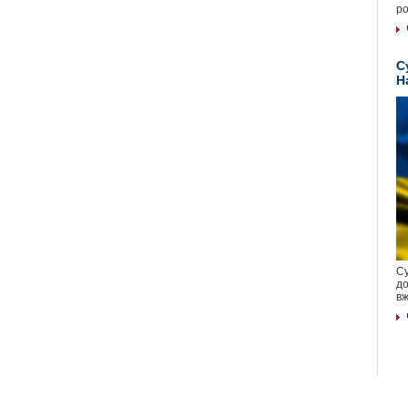
ро
С
Н
Су
до
вж