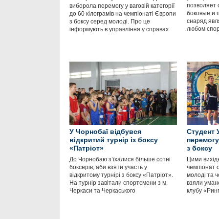
позволяет 
виборола перемогу у ваговій категорії
боковые и 
до 60 кілограмів на чемпіонаті Європи
снаряд явл
з боксу серед молоді. Про це
любом спор
інформують в управління у справах
У Чорнобаї відбувся
Студент 
відкритий турнір із боксу
перемогу
«Патріот»
з боксу
До Чорнобаю з’їхалися більше сотні
Цими вихід
боксерів, аби взяти участь у
чемпіонат о
відкритому турнірі з боксу «Патріот».
молоді та ч
На турнір завітали спортсмени з м.
взяли уманс
Черкаси та Черкаського
клубу «Рин