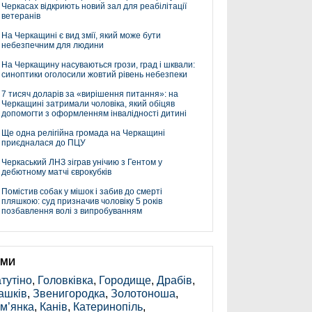
Черкасах відкриють новий зал для реабілітації
ветеранів
На Черкащині є вид змії, який може бути
небезпечним для людини
На Черкащину насуваються грози, град і шквали:
синоптики оголосили жовтий рівень небезпеки
7 тисяч доларів за «вирішення питання»: на
Черкащині затримали чоловіка, який обіцяв
допомогти з оформленням інвалідності дитині
Ще одна релігійна громада на Черкащині
приєдналася до ПЦУ
Черкаський ЛНЗ зіграв унічию з Гентом у
дебютному матчі єврокубків
Помістив собак у мішок і забив до смерті
пляшкою: суд призначив чоловіку 5 років
позбавлення волі з випробуванням
ЕМИ
тутіно
,
Головківка
,
Городище
,
Драбів
,
ашків
,
Звенигородка
,
Золотоноша
,
м’янка
,
Канів
,
Катеринопіль
,