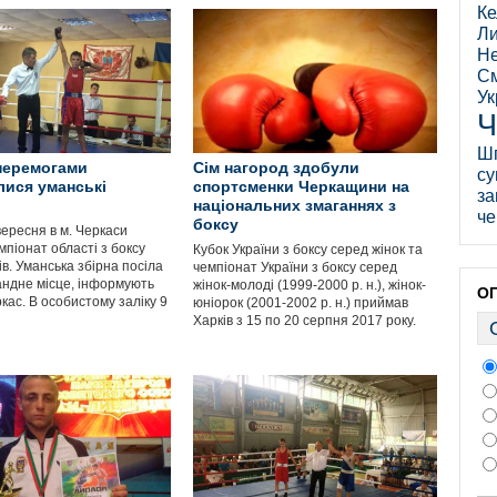
Ке
Ли
Не
См
Ук
Ч
Ш
перемогами
Сім нагород здобули
су
лися уманські
спортсменки Черкащини на
за
національних змаганнях з
че
боксу
вересня в м. Черкаси
мпіонат області з боксу
Кубок України з боксу серед жінок та
в. Уманська збірна посіла
чемпіонат України з боксу серед
ндне місце, інформують
жінок-молоді (1999-2000 р. н.), жінок-
О
кас. В особистому заліку 9
юніорок (2001-2002 р. н.) приймав
Харків з 15 по 20 серпня 2017 року.