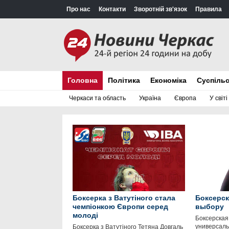
Про нас
Контакти
Зворотній зв'язок
Правила
Головна
Політика
Економіка
Суспіль
Черкаси та область
Україна
Європа
У світі
Боксерка з Ватутіного стала
Боксерск
чемпіонкою Європи серед
выбору
молоді
Боксерская
универсаль
Боксерка з Ватутіного Тетяна Довгаль