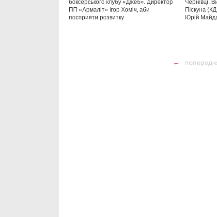
боксерського клубу «Джеб». Директор
Чернівці. 
ПП «Армаліт» Ігор Хоміч, аби
Піскуна (К
посприяти розвитку
Юрій Майда
←
попередн