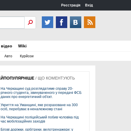
Реєстрація
Вхід
 відео
Wiki
Авто
Курйози
АЙПОПУЛЯРНІШЕ
/
ЩО КОМЕНТУЮТЬ
На Черкащині суд розглядатиме справу 20-
річного студента, звинуваченого у передачі ФСБ
даних про енергетичний об'єкт.
Укриття на Уманщині, яке розраховане на 300
осіб, перебуває в неналежному стані
На Черкащині поліцейський побив чоловіка під
час мобілізаційних заходів
Бігові доріжки, орбітреки, велотренажери: у