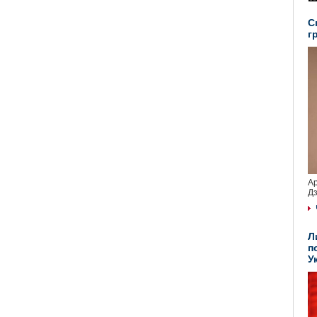
С
г
Ар
Дз
Л
п
У