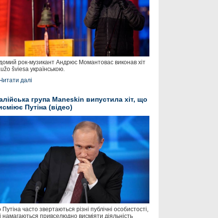
домий рок-музикант Андрюс Момантовас виконав хіт
užo šviesa українською.
Читати далі
талійська група Maneskin випустила хіт, що
исміює Путіна (відео)
 Путіна часто звертаються різні публічні особистості,
і намагаються привселюдно висміяти діяльність