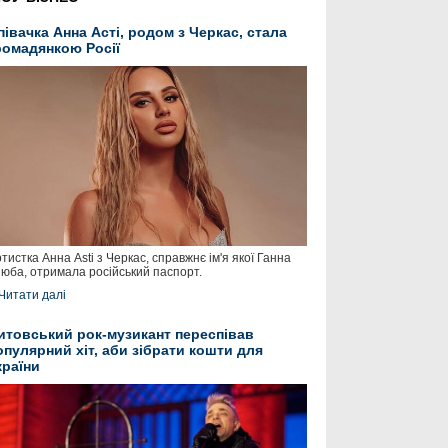
півачка Анна Асті, родом з Черкас, стала
ромадянкою Росії
тистка Анна Asti з Черкас, справжнє ім'я якої Ганна
юба, отримала російський паспорт.
Читати далі
итовський рок-музикант переспівав
опулярний хіт, аби зібрати кошти для
країни