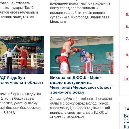
совершенствовать
володарем поясу чемпіона України з
прямые удары. Такой
боксу серед професіоналів. У
яется неотъемлемым в
поєдинку за цей титул він переміг
тивном зале, так как
суперника з Миргорода Владислава
Мельника.
УДПУ здобув
Вихованці ДЮСШ «Мрія»
 в чемпіонаті області
вдало виступили на
Чемпіонаті Черкаської області
з жіночого боксу
ними в Черкасах відбувся
бласті з боксу серед
Днями відбувся Чемпіонат Черкаської
оловіків, участь у якому
області з боксу серед молоді, жінок,
ькі боксери боксерського
жінок-молоді, юніорок та дівчат, який
Т
г». Серед
приймала спортивна зала КДЮСШ
Ва
«Вулкан» Черкаської
Ж
Ка