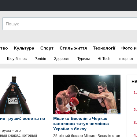
ство
Культура
Спорт
Стиль життя
Технології
Фото и
Шоу-бізнес
Релігія
Здоров'я
Туризм
Hi-Tech
Інтернет
Н
ие груши: советы по
Мішико Беселія з Черкас
завоював титул чемпіона
України з боксу
 груша – это
ный снаряд, который
25-річний боксер Мішико Беселія став