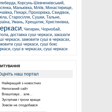
леберда
,
Корсунь-Шевченківський
,
сянка
,
Маньківка
,
Мліїв
,
Монастирище
,
чаївка
,
Пекарі
,
Прохорівка
,
Свидівок
,
іла
,
Старосілля
,
Сушки
,
Тальне
,
раїна
,
Умань
,
Хрещатик
,
Христинівка
,
еркаси
,
Чигирин
,
Чорнобай
,
пола
,
доставка суші черкаси
,
заказати
ші черкаси
,
замовити суші в черкасах
,
мовити суші черкаси
,
суші бокс
ркаси
,
суші в черкасах
,
суші черкаси
ПИТУВАННЯ
Оцініть наш портал
Найкращий з новостних
Непоганий сайт
Влаштовує... але...
Зустрічав і трохи краще
Зовсім не сподобався