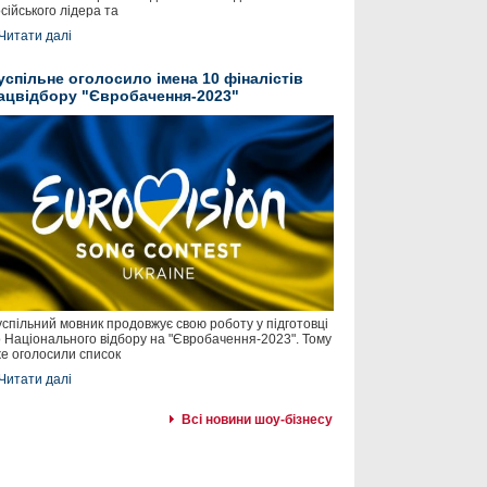
сійського лідера та
Читати далі
успільне оголосило імена 10 фіналістів
ацвідбору "Євробачення-2023"
спільний мовник продовжує свою роботу у підготовці
 Національного відбору на "Євробачення-2023". Тому
е оголосили список
Читати далі
Всі новини шоу-бізнесу