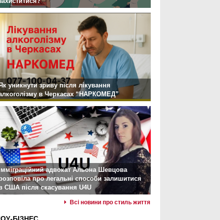
захиститися?
Як уникнути зриву після лікування
алкоголізму в Черкасах “НАРКОМЕД”
Імміграційний адвокат Альона Шевцова
розповіла про легальні способи залишитися
в США після скасування U4U
Всі новини про стиль життя
ОУ-БІЗНЕС