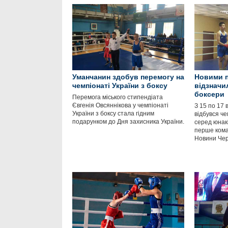
Уманчанин здобув перемогу на
Новими 
чемпіонаті України з боксу
відзначи
боксери
Перемога міського стипендіата
Євгенія Овсяннікова у чемпіонаті
З 15 по 17 
України з боксу стала гідним
відбувся че
подарунком до Дня захисника України.
серед юнакі
перше кома
Новини Чер