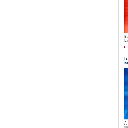
Ві
La
І
в
До
як