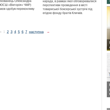
Вихованець Олександра
нарада, в рамках якої обговорювалися
ДЮСШ «Вікторія» ЧМР)
перспективи проведення в місті
ков здобув переконливу
товариської боксерської зустрічі під
егідою фонду братів Кличків.
я
1
2
3
4
5
6
7
наступна
→
Ш