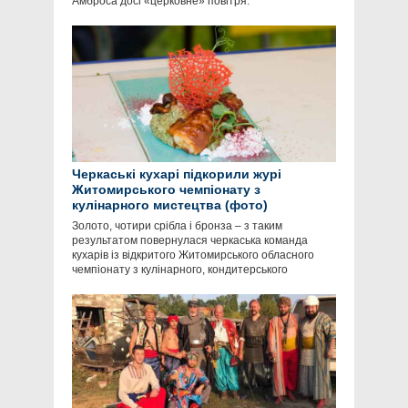
Амброса досі «церковне» повітря.
Черкаські кухарі підкорили журі
Житомирського чемпіонату з
кулінарного мистецтва (фото)
Золото, чотири срібла і бронза – з таким
результатом повернулася черкаська команда
кухарів із відкритого Житомирського обласного
чемпіонату з кулінарного, кондитерського