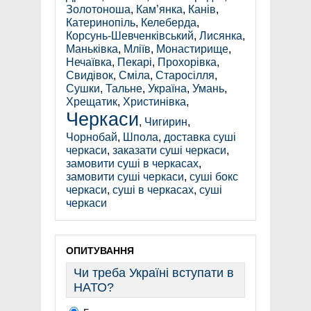
Золотоноша
,
Кам’янка
,
Канів
,
Катеринопіль
,
Келеберда
,
Корсунь-Шевченківський
,
Лисянка
,
Маньківка
,
Мліїв
,
Монастирище
,
Нечаївка
,
Пекарі
,
Прохорівка
,
Свидівок
,
Сміла
,
Старосілля
,
Сушки
,
Тальне
,
Україна
,
Умань
,
Хрещатик
,
Христинівка
,
Черкаси
,
Чигирин
,
Чорнобай
,
Шпола
,
доставка суші
черкаси
,
заказати суші черкаси
,
замовити суші в черкасах
,
замовити суші черкаси
,
суші бокс
черкаси
,
суші в черкасах
,
суші
черкаси
ОПИТУВАННЯ
Чи треба Україні вступати в
НАТО?