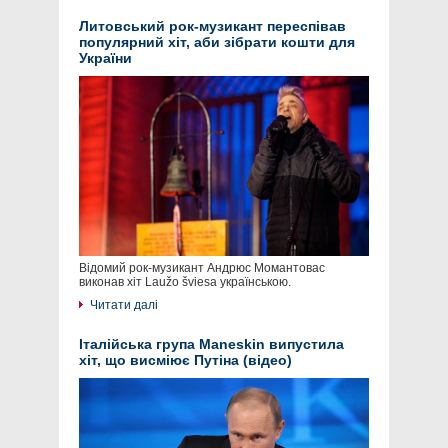
Литовський рок-музикант переспівав
популярний хіт, аби зібрати кошти для
України
Відомий рок-музикант Андрюс Момантовас
виконав хіт Laužo šviesa українською.
Читати далі
Італійська група Maneskin випустила
хіт, що висміює Путіна (відео)