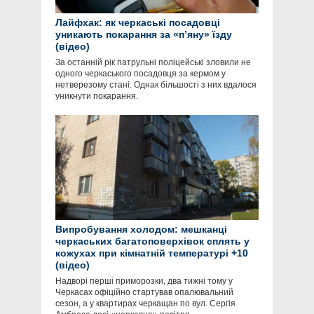
Лайфхак: як черкаські посадовці
уникають покарання за «п’яну» їзду
(відео)
За останній рік патрульні поліцейські зловили не
одного черкаського посадовця за кермом у
нетверезому стані. Однак більшості з них вдалося
уникнути покарання.
Випробування холодом: мешканці
черкаських багатоповерхівок сплять у
кожухах при кімнатній температурі +10
(відео)
Надворі перші приморозки, два тижні тому у
Черкасах офіційно стартував опалювальний
сезон, а у квартирах черкащан по вул. Сергія