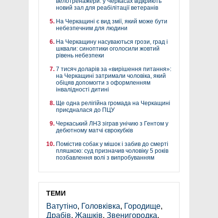
велотренажери: у Черкасах відкриють
новий зал для реабілітації ветеранів
На Черкащині є вид змії, який може бути
небезпечним для людини
На Черкащину насуваються грози, град і
шквали: синоптики оголосили жовтий
рівень небезпеки
7 тисяч доларів за «вирішення питання»:
на Черкащині затримали чоловіка, який
обіцяв допомогти з оформленням
інвалідності дитині
Ще одна релігійна громада на Черкащині
приєдналася до ПЦУ
Черкаський ЛНЗ зіграв унічию з Гентом у
дебютному матчі єврокубків
Помістив собак у мішок і забив до смерті
пляшкою: суд призначив чоловіку 5 років
позбавлення волі з випробуванням
ТЕМИ
Ватутіно
,
Головківка
,
Городище
,
Драбів
,
Жашків
,
Звенигородка
,