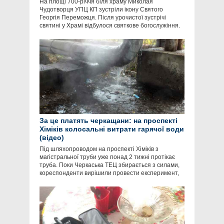
На площі 700-річчя біля храму Миколая
Чудотворця УПЦ КП зустріли ікону Святого
Георгія Переможця. Після урочистої зустрічі
святині у Храмі відбулося святкове богослужіння.
За це платять черкащани: на проспекті
Хіміків колосальні витрати гарячої води
(відео)
Під шляхопроводом на проспекті Хіміків з
магістральної труби уже понад 2 тижні протікає
труба. Поки Черкаська ТЕЦ збирається з силами,
кореспонденти вирішили провести експеримент,