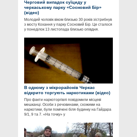
Черговий випадок суїциду у
черкаському парку «Сосновий Бір»
(відео)
Молодий чоловік віком близько 30 років зістрибнув
з мосту Кохання у парку Сосновий Бір. Це сталося
у понеділок 13 листопада близько опівдня.
В одному з мікрорайонів Черкас
відкрито торгують наркотиками (відео)
Про факти наркоторгівлі повідомили місцеві
мешканці. Особи з речовинами, схожими на
наркотики, були помічені біля будинку на Гайдара
9/1, 9 та 7. «На точку» у