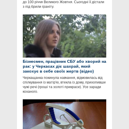
до 100 річчя Великого Жовтня. Сьогодні її дістали
з під брили граніту.
Бізнесмен, працівник СБУ або хворий на
рак: у Черкасах діє шахрай, який
закохує в себе своїх жертв (відео)
Черкащанка покинула навчання, відмовилась від
спілкування із матір'ю, втекла із дому, прихопивши
чужі речі (гроші та золоті прикраси). Усе заради
коханого.