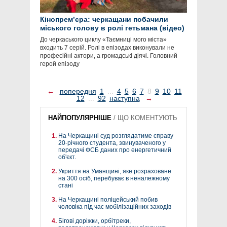
Кінопрем’єра: черкащани побачили
міського голову в ролі гетьмана (відео)
До черкаського циклу «Таємниці мого міста»
входить 7 серій. Ролі в епізодах виконували не
професійні актори, а громадські діячі. Головний
герой епізоду
←
попередня
1
...
4
5
6
7
8
9
10
11
12
...
92
наступна
→
НАЙПОПУЛЯРНІШЕ
/
ЩО КОМЕНТУЮТЬ
На Черкащині суд розглядатиме справу
20-річного студента, звинуваченого у
передачі ФСБ даних про енергетичний
об'єкт.
Укриття на Уманщині, яке розраховане
на 300 осіб, перебуває в неналежному
стані
На Черкащині поліцейський побив
чоловіка під час мобілізаційних заходів
Бігові доріжки, орбітреки,