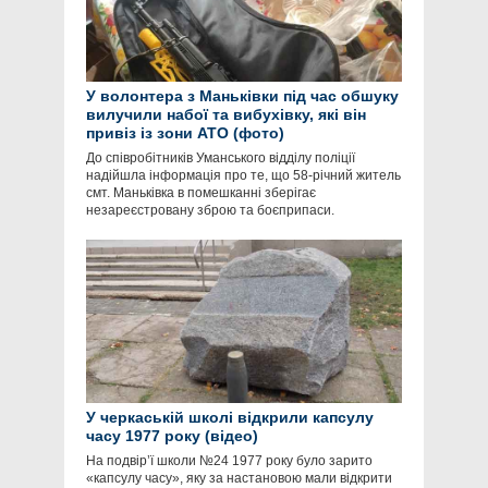
У волонтера з Маньківки під час обшуку
вилучили набої та вибухівку, які він
привіз із зони АТО (фото)
До співробітників Уманського відділу поліції
надійшла інформація про те, що 58-річний житель
смт. Маньківка в помешканні зберігає
незареєстровану зброю та боєприпаси.
У черкаській школі відкрили капсулу
часу 1977 року (відео)
На подвір’ї школи №24 1977 року було зарито
«капсулу часу», яку за настановою мали відкрити