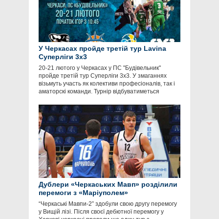
У Черкасах пройде третій тур Lavina
Суперліги 3х3
20-21 лютого у Черкасах у ПС "Будівельник"
пройде третій тур Суперліги 3х3. У змаганнях
візьмуть участь як колективи професіоналів, так і
аматорскі команди. Турнір відбуватиметься
Дублери «Черкаських Мавп» розділили
перемоги з «Маріуполем»
“Черкаські Мавпи-2” здобули свою другу перемогу
у Вищій лізі. Після своєї дебютної перемогу у