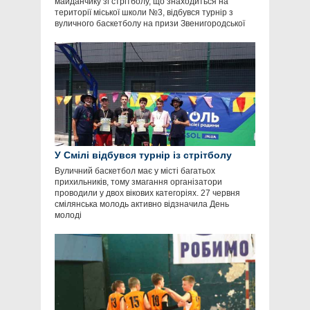
майданчику зі стрітболу, що знаходиться на
території міської школи №3, відбувся турнір з
вуличного баскетболу на призи Звенигородської
У Смілі відбувся турнір із стрітболу
Вуличний баскетбол має у місті багатьох
прихильників, тому змагання організатори
проводили у двох вікових категоріях. 27 червня
смілянська молодь активно відзначила День
молоді