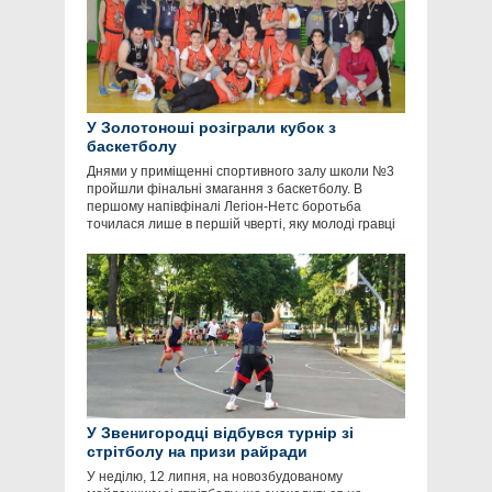
У Золотоноші розіграли кубок з
баскетболу
Днями у приміщенні спортивного залу школи №3
пройшли фінальні змагання з баскетболу. В
першому напівфіналі Легіон-Нетс боротьба
точилася лише в першій чверті, яку молоді гравці
У Звенигородці відбувся турнір зі
стрітболу на призи райради
У неділю, 12 липня, на новозбудованому