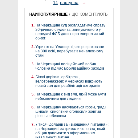
14
наступна
→
НАЙПОПУЛЯРНІШЕ
/
ЩО КОМЕНТУЮТЬ
На Черкащині суд розглядатиме справу
20-річного студента, звинуваченого у
передачі ФСБ даних про енергетичний
об'єкт.
Укриття на Уманщині, яке розраховане
на 300 осіб, перебуває в неналежному
стані
На Черкащині поліцейський побив
чоловіка під час мобілізаційних заходів
Бігові доріжки, орбітреки,
велотренажери: у Черкасах відкриють
новий зал для реабілітації ветеранів
На Черкащині є вид змії, який може бути
небезпечним для людини
На Черкащину насуваються грози, град і
шквали: синоптики оголосили жовтий
рівень небезпеки
7 тисяч доларів за «вирішення питання»:
на Черкащині затримали чоловіка, який
обіцяв допомогти з оформленням
інвалідності дитині