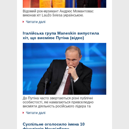
Відомий рок-музикант Андрюс Момантовас
виконав хіт Laužo šviesa українською.
Читати далі
Італійська група Maneskin випустила
хіт, що висміює Путіна (відео)
До Путіна часто звертаються різні публічні
особистості, які намагаються привселюдно
висміяти діяльність російського лідера та
Читати далі
Суспільне оголосило імена 10
фіналістів Нацвідбору