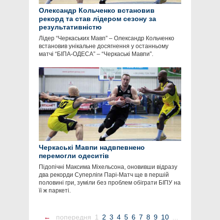
Олександр Кольченко встановив
рекорд та став лідером сезону за
результативністю
Лідер “Черкаських Мавп” – Олександр Кольченко
встановив унікальне досягнення у останньому
матчі “БІПА-ОДЕСА” – “Черкаські Мавпи”.
Черкаські Мавпи надвпевнено
перемогли одеситів
Підопічні Максима Міхельсона, оновивши відразу
два рекорди Суперліги Парі-Матч ще в першій
половині гри, зуміли без проблем обіграти БІПУ на
її ж паркеті.
←
попередня
1
2
3
4
5
6
7
8
9
10
...