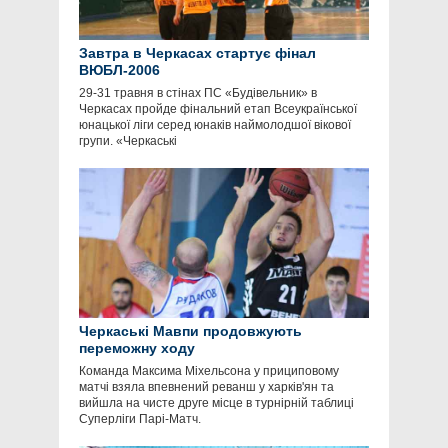
Завтра в Черкасах стартує фінал
ВЮБЛ-2006
29-31 травня в стінах ПС «Будівельник» в
Черкасах пройде фінальний етап Всеукраїнської
юнацької ліги серед юнаків наймолодшої вікової
групи. «Черкаські
Черкаські Мавпи продовжують
переможну ходу
Команда Максима Міхельсона у прициповому
матчі взяла впевнений реванш у харків'ян та
вийшла на чисте друге місце в турнірній таблиці
Суперліги Парі-Матч.