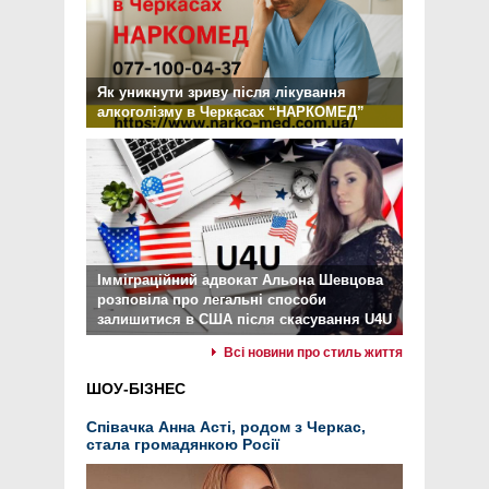
Як уникнути зриву після лікування
алкоголізму в Черкасах “НАРКОМЕД”
Імміграційний адвокат Альона Шевцова
розповіла про легальні способи
залишитися в США після скасування U4U
Всі новини про стиль життя
ШОУ-БІЗНЕС
Співачка Анна Асті, родом з Черкас,
стала громадянкою Росії