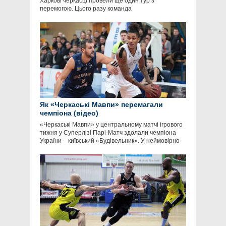
Харкові черкасці провели ще один тур з
перемогою. Цього разу команда
Як «Черкаські Мавпи» перемагали
чемпіона (відео)
«Черкаські Мавпи» у центральному матчі ігрового
тижня у Суперлізі Парі-Матч здолали чемпіона
України – київський «Будівельник». У неймовірно