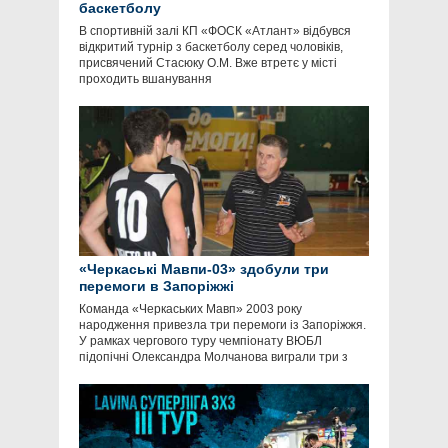
баскетболу
В спортивній залі КП «ФОСК «Атлант» відбувся
відкритий турнір з баскетболу серед чоловіків,
присвячений Стасюку О.М. Вже втретє у місті
проходить вшанування
«Черкаські Мавпи-03» здобули три
перемоги в Запоріжжі
Команда «Черкаських Мавп» 2003 року
народження привезла три перемоги із Запоріжжя.
У рамках чергового туру чемпіонату ВЮБЛ
підопічні Олександра Молчанова виграли три з