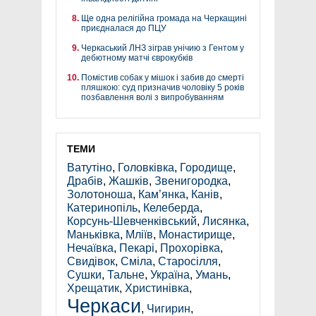
Ще одна релігійна громада на Черкащині
приєдналася до ПЦУ
Черкаський ЛНЗ зіграв унічию з Гентом у
дебютному матчі єврокубків
Помістив собак у мішок і забив до смерті
пляшкою: суд призначив чоловіку 5 років
позбавлення волі з випробуванням
ТЕМИ
Ватутіно
,
Головківка
,
Городище
,
Драбів
,
Жашків
,
Звенигородка
,
Золотоноша
,
Кам’янка
,
Канів
,
Катеринопіль
,
Келеберда
,
Корсунь-Шевченківський
,
Лисянка
,
Маньківка
,
Мліїв
,
Монастирище
,
Нечаївка
,
Пекарі
,
Прохорівка
,
Свидівок
,
Сміла
,
Старосілля
,
Сушки
,
Тальне
,
Україна
,
Умань
,
Хрещатик
,
Христинівка
,
Черкаси
,
Чигирин
,