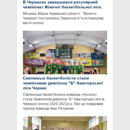
В Черкасах завершився регулярний
чемпіонат Жіночої баскетбольної ліги.
Місцева Збірна Черкаської області - "Венето-
Черкаси" поступились "Інваспорту" в останньому
матчі сезону
Смілянські баскетболісти стали
чемпіонами дивізіону "Б" Аматорської
ліги Черкас
Смілянська баскетбольна команда «Ассоль»
стала Чемпіоном дивізіону "Б" Аматорської ліги м.
Черкаси сезону 2020-2021р.р. Про це повідомив
тренер команди Іван Петренко