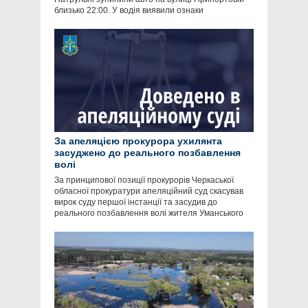
близько 22:00. У водія виявили ознаки
За апеляцією прокурора ухилянта
засуджено до реального позбавлення
волі
За принципової позиції прокурорів Черкаської
обласної прокуратури апеляційний суд скасував
вирок суду першої інстанції та засудив до
реального позбавлення волі жителя Уманського