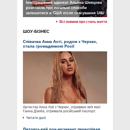
Імміграційний адвокат Альона Шевцова
розповіла про легальні способи
залишитися в США після скасування U4U
Всі новини про стиль життя
ШОУ-БІЗНЕС
Співачка Анна Асті, родом з Черкас,
стала громадянкою Росії
Артистка Анна Asti з Черкас, справжнє ім'я якої
Ганна Дзюба, отримала російський паспорт.
Читати далі
Литовський рок-музикант переспівав