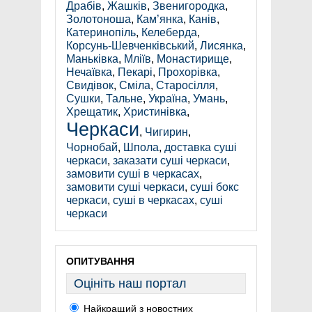
Драбів
,
Жашків
,
Звенигородка
,
Золотоноша
,
Кам’янка
,
Канів
,
Катеринопіль
,
Келеберда
,
Корсунь-Шевченківський
,
Лисянка
,
Маньківка
,
Мліїв
,
Монастирище
,
Нечаївка
,
Пекарі
,
Прохорівка
,
Свидівок
,
Сміла
,
Старосілля
,
Сушки
,
Тальне
,
Україна
,
Умань
,
Хрещатик
,
Христинівка
,
Черкаси
,
Чигирин
,
Чорнобай
,
Шпола
,
доставка суші
черкаси
,
заказати суші черкаси
,
замовити суші в черкасах
,
замовити суші черкаси
,
суші бокс
черкаси
,
суші в черкасах
,
суші
черкаси
ОПИТУВАННЯ
Оцініть наш портал
Найкращий з новостних