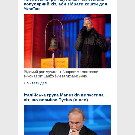
популярний хіт, аби зібрати кошти для
України
Відомий рок-музикант Андрюс Момантовас
виконав хіт Laužo šviesa українською.
Читати далі
Італійська група Maneskin випустила
хіт, що висміює Путіна (відео)