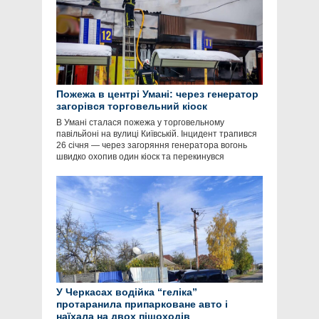
Пожежа в центрі Умані: через генератор
загорівся торговельний кіоск
В Умані сталася пожежа у торговельному
павільйоні на вулиці Київській. Інцидент трапився
26 січня — через загоряння генератора вогонь
швидко охопив один кіоск та перекинувся
У Черкасах водійка “геліка”
протаранила припарковане авто і
наїхала на двох пішоходів