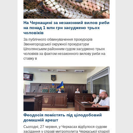
На Черкащині за незаконний вилов риби
на понад 1 млн грн засуджено трьох
чоловіків
За публічного обвинувачення прокурорів
Звенигородської окружної прокуратури
Шполянським районним судом засуджено трьох
чоловіків за фактом незаконного вилову риби на
ставку в
Феодосія помістять під цілодобовий
домашній арешт
Сьогодні, 27 червня, у Черкасах відбулося судове
засідання у справі митрополита Черкаської єпархії