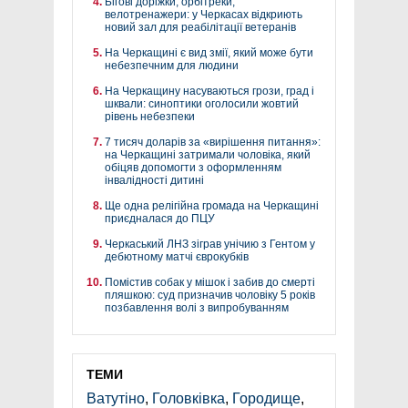
Бігові доріжки, орбітреки,
велотренажери: у Черкасах відкриють
новий зал для реабілітації ветеранів
На Черкащині є вид змії, який може бути
небезпечним для людини
На Черкащину насуваються грози, град і
шквали: синоптики оголосили жовтий
рівень небезпеки
7 тисяч доларів за «вирішення питання»:
на Черкащині затримали чоловіка, який
обіцяв допомогти з оформленням
інвалідності дитині
Ще одна релігійна громада на Черкащині
приєдналася до ПЦУ
Черкаський ЛНЗ зіграв унічию з Гентом у
дебютному матчі єврокубків
Помістив собак у мішок і забив до смерті
пляшкою: суд призначив чоловіку 5 років
позбавлення волі з випробуванням
ТЕМИ
Ватутіно
,
Головківка
,
Городище
,