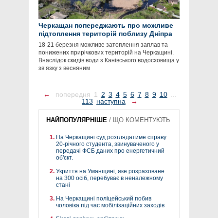
Черкащан попереджають про можливе
підтоплення територій поблизу Дніпра
18-21 березня можливе затоплення заплав та
понижених прирічкових територій на Черкащині.
Внаслідок скидів води з Канівського водосховища у
зв’язку з весняним
←
попередня
1
2
3
4
5
6
7
8
9
10
...
113
наступна
→
НАЙПОПУЛЯРНІШЕ
/
ЩО КОМЕНТУЮТЬ
На Черкащині суд розглядатиме справу
20-річного студента, звинуваченого у
передачі ФСБ даних про енергетичний
об'єкт.
Укриття на Уманщині, яке розраховане
на 300 осіб, перебуває в неналежному
стані
На Черкащині поліцейський побив
чоловіка під час мобілізаційних заходів