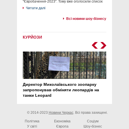
"Євробачення-2023". Тому вже оголосили список
Читати далі
Всі новини шоу-бізнесу
КУРЙОЗИ
Директор Миколаївського зоопарку
Перс
запропонував обміняти леопардів на
30 ро
танки Leopard
арте
© 2014-2023
Новини Черкас
. Всі права захищені.
Політика
Економіка
Соціум
У світі
Європа
Шоу-бізнес