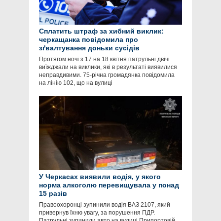
Сплатить штраф за хибний виклик:
черкащанка повідомила про
зґвалтування доньки сусідів
Протягом ночі з 17 на 18 квітня патрульні двічі
виїжджали на виклики, які в результаті виявилися
неправдивими. 75-річна громадянка повідомила
на лінію 102, що на вулиці
У Черкасах виявили водія, у якого
норма алкоголю перевищувала у понад
15 разів
Правоохоронці зупинили водія ВАЗ 2107, який
привернув їхню увагу, за порушення ПДР.
Патрульні зупинили авто на вулиці Припортовій