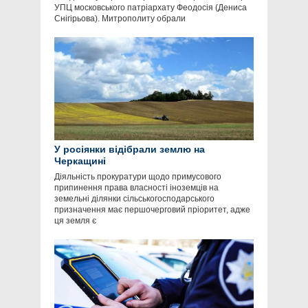
УПЦ московського патріархату Феодосія (Дениса
Снігірьова). Митрополиту обрали
У росіянки відібрали землю на
Черкащині
Діяльність прокуратури щодо примусового
припинення права власності іноземців на
земельні ділянки сільськогосподарського
призначення має першочерговий пріоритет, адже
ця земля є