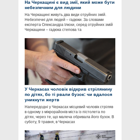
На Черкащині є вид змії, який може бути
небезпечним для людини
На Черкащині живуть два види отруйних змій.
Небезпечні для людей – гадюки. За словами
експерта Олександра Ілюхи, серед отруйних змій
Черкащини – гадюка степова та
У Черкасах чоловік відкрив стрілянину
по дітях, бо ті рвали бузок: чи вдалося
уникнути жертв
Напередодні у Черкасах місцевий чоловік стріляв
в одному з мікрорайонів міста із пістолета по
дітях, через те, що малеча обривала його бузок. В
суботу, 9 травня, в Черкасах