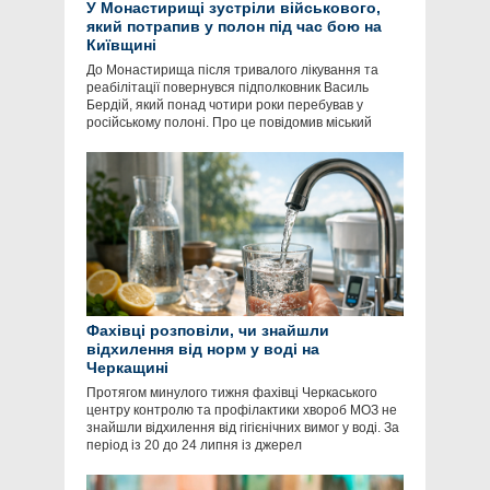
У Монастирищі зустріли військового,
який потрапив у полон під час бою на
Київщині
До Монастирища після тривалого лікування та
реабілітації повернувся підполковник Василь
Бердій, який понад чотири роки перебував у
російському полоні. Про це повідомив міський
Фахівці розповіли, чи знайшли
відхилення від норм у воді на
Черкащині
Протягом минулого тижня фахівці Черкаського
центру контролю та профілактики хвороб МОЗ не
знайшли відхилення від гігієнічних вимог у воді. За
період із 20 до 24 липня із джерел