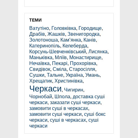
ТЕМИ
Ватутіно
,
Головківка
,
Городище
,
Драбів
,
Жашків
,
Звенигородка
,
Золотоноша
,
Кам’янка
,
Канів
,
Катеринопіль
,
Келеберда
,
Корсунь-Шевченківський
,
Лисянка
,
Маньківка
,
Мліїв
,
Монастирище
,
Нечаївка
,
Пекарі
,
Прохорівка
,
Свидівок
,
Сміла
,
Старосілля
,
Сушки
,
Тальне
,
Україна
,
Умань
,
Хрещатик
,
Христинівка
,
Черкаси
,
Чигирин
,
Чорнобай
,
Шпола
,
доставка суші
черкаси
,
заказати суші черкаси
,
замовити суші в черкасах
,
замовити суші черкаси
,
суші бокс
черкаси
,
суші в черкасах
,
суші
черкаси