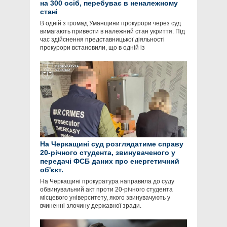
на 300 осіб, перебуває в неналежному
стані
В одній з громад Уманщини прокурори через суд
вимагають привести в належний стан укриття. Під
час здійснення представницької діяльності
прокурори встановили, що в одній із
На Черкащині суд розглядатиме справу
20-річного студента, звинуваченого у
передачі ФСБ даних про енергетичний
об'єкт.
На Черкащині прокуратура направила до суду
обвинувальний акт проти 20-річного студента
місцевого університету, якого звинувачують у
вчиненні злочину державної зради.