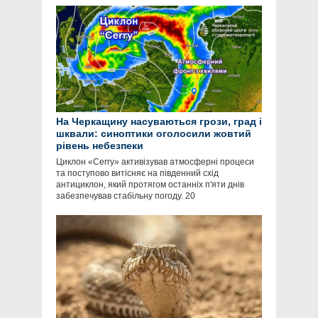
На Черкащину насуваються грози, град і
шквали: синоптики оголосили жовтий
рівень небезпеки
Циклон «Cerry» активізував атмосферні процеси
та поступово витісняє на південний схід
антициклон, який протягом останніх п'яти днів
забезпечував стабільну погоду. 20