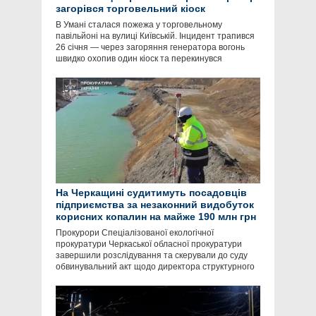
загорівся торговельний кіоск
В Умані сталася пожежа у торговельному
павільйоні на вулиці Київській. Інцидент трапився
26 січня — через загоряння генератора вогонь
швидко охопив один кіоск та перекинувся
На Черкащині судитимуть посадовців
підприємства за незаконний видобуток
корисних копалин на майже 190 млн грн
Прокурори Спеціалізованої екологічної
прокуратури Черкаської обласної прокуратури
завершили розслідування та скерували до суду
обвинувальний акт щодо директора структурного