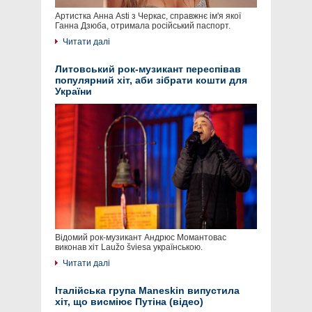
Артистка Анна Asti з Черкас, справжнє ім'я якої
Ганна Дзюба, отримала російський паспорт.
Читати далі
Литовський рок-музикант переспівав
популярний хіт, аби зібрати кошти для
України
Відомий рок-музикант Андрюс Момантовас
виконав хіт Laužo šviesa українською.
Читати далі
Італійська група Maneskin випустила
хіт, що висміює Путіна (відео)