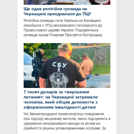
Ще одна релігійна громада на
Черкащині приєдналася до ПЦУ
Релігійна громада села Хмільна на Канівщині
перейшла з УПЦ московського патріархату до
Православної церкви України. Парафіяльна
громада храму Покрови Пресвятої Богородиці
7 тисяч доларів за «вирішення
питання»: на Черкащині затримали
чоловіка, який обіцяв допомогти з
оформленням інвалідності дитині
На Звенигородщині правоохоронці повідомили
про підозру місцевому жителю, якого підозрюють в
одержанні неправомірної вигоди за вплив на
прийняття рішень уповноваженими особами. За