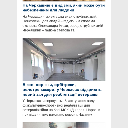
На Черкащині є вид змії, який може бути
небезпечним для людини
На Черкащині живуть два види отруйних змій.
Небезпечні для людей – гадюки. За словами
експерта Олександра Ілюхи, серед отруйних змій
Черкащини – гадюка степова та
Бігові доріжки, орбітреки,
велотренажери: у Черкасах відкриють
новий зал для реабілітації ветеранів
У Черкасах завершують облаштування залу
фізкультурно-спортивної реабілітації для
ветеранів війни на базі МСК «Дніпро». Наразі в
приміщенні вже виконано ремонт. Частину