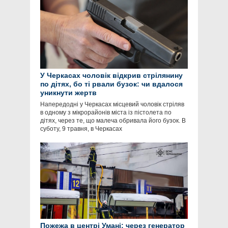
У Черкасах чоловік відкрив стрілянину
по дітях, бо ті рвали бузок: чи вдалося
уникнути жертв
Напередодні у Черкасах місцевий чоловік стріляв
в одному з мікрорайонів міста із пістолета по
дітях, через те, що малеча обривала його бузок. В
суботу, 9 травня, в Черкасах
Пожежа в центрі Умані: через генератор