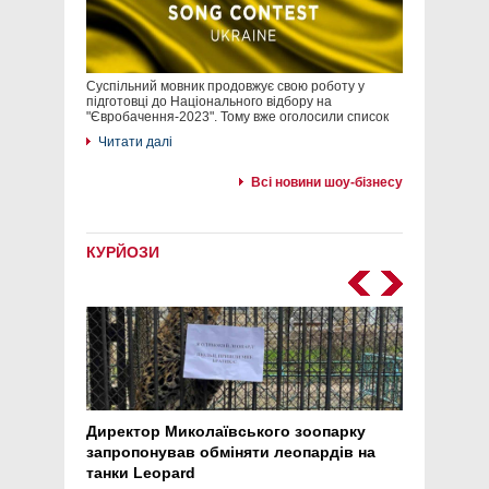
Суспільний мовник продовжує свою роботу у
підготовці до Національного відбору на
"Євробачення-2023". Тому вже оголосили список
Читати далі
Всі новини шоу-бізнесу
КУРЙОЗИ
Директор Миколаївського зоопарку
Перс
запропонував обміняти леопардів на
30 ро
танки Leopard
арте