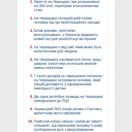
Укриття на Уманщині, яке розраховане
на 300 осіб, перебуває в неналежному
стані
На Черкащині поліцейський побив
чоловіка під час мобілізаційних заходів
Бігові доріжки, орбітреки,
велотренажери: у Черкасах відкриють
новий зал для реабілітації ветеранів
На Черкащині є вид змії, який може бути
небезпечним для людини
На Черкащину насуваються грози, град і
шквали: синоптики оголосили жовтий
рівень небезпеки
7 тисяч доларів за «вирішення питання»:
на Черкащині затримали чоловіка, який
обіцяв допомогти з оформленням
інвалідності дитині
Ще одна релігійна громада на Черкащині
приєдналася до ПЦУ
Черкаський ЛНЗ зіграв унічию з Гентом у
дебютному матчі єврокубків
Помістив собак у мішок і забив до смерті
пляшкою: суд призначив чоловіку 5 років
позбавлення волі з випробуванням