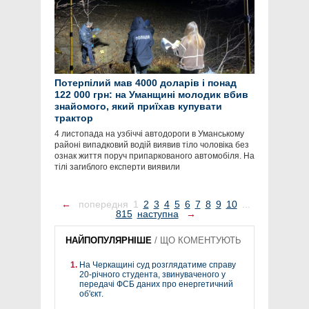
Потерпілий мав 4000 доларів і понад
122 000 грн: на Уманщині молодик вбив
знайомого, який приїхав купувати
трактор
4 листопада на узбіччі автодороги в Уманському
районі випадковий водій виявив тіло чоловіка без
ознак життя поруч припаркованого автомобіля. На
тілі загиблого експерти виявили
←
попередня
1
2
3
4
5
6
7
8
9
10
...
815
наступна
→
НАЙПОПУЛЯРНІШЕ
/
ЩО КОМЕНТУЮТЬ
На Черкащині суд розглядатиме справу
20-річного студента, звинуваченого у
передачі ФСБ даних про енергетичний
об'єкт.