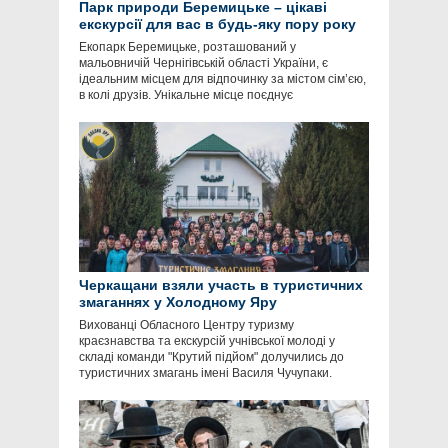
Парк природи Беремицьке – цікаві
екскурсії для вас в будь-яку пору року
Екопарк Беремицьке, розташований у
мальовничій Чернігівській області України, є
ідеальним місцем для відпочинку за містом сім’єю,
в колі друзів. Унікальне місце поєднує
Черкащани взяли участь в туристичних
змаганнях у Холодному Яру
Вихованці Обласного Центру туризму
краєзнавства та екскурсій учнівської молоді у
складі команди "Крутий підйом" долучились до
туристичних змагань імені Василя Чучупаки.