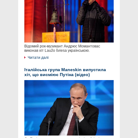
Відомий рок-музикант Андрюс Момантовас
виконав хіт Laužo šviesa українською.
Читати далі
Італійська група Maneskin випустила
хіт, що висміює Путіна (відео)