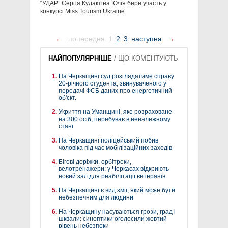
“УДАР” Сергія Кудактіна Юлія бере участь у
конкурсі Miss Tourism Ukraine
←
попередня
1
2
3
наступна
→
НАЙПОПУЛЯРНІШЕ
/
ЩО КОМЕНТУЮТЬ
На Черкащині суд розглядатиме справу
20-річного студента, звинуваченого у
передачі ФСБ даних про енергетичний
об'єкт.
Укриття на Уманщині, яке розраховане
на 300 осіб, перебуває в неналежному
стані
На Черкащині поліцейський побив
чоловіка під час мобілізаційних заходів
Бігові доріжки, орбітреки,
велотренажери: у Черкасах відкриють
новий зал для реабілітації ветеранів
На Черкащині є вид змії, який може бути
небезпечним для людини
На Черкащину насуваються грози, град і
шквали: синоптики оголосили жовтий
рівень небезпеки