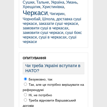
Сушки
,
Тальне
,
Україна
,
Умань
,
Хрещатик
,
Христинівка
,
Черкаси
,
Чигирин
,
Чорнобай
,
Шпола
,
доставка суші
черкаси
,
заказати суші черкаси
,
замовити суші в черкасах
,
замовити суші черкаси
,
суші бокс
черкаси
,
суші в черкасах
,
суші
черкаси
ОПИТУВАННЯ
Чи треба Україні вступати в
НАТО?
Безумовно, так
Так, але це потрібно вирішувати на
референдумі
Ні, не потрібно
Треба відновити Варшавський
договір