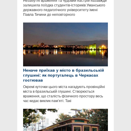
Незабутні враження та чудовий настрій назавжди
залишила поїздка студентів-істориків Уманського
державного педагогічного університету імені
Павла Тичини до неповторного
Неначе приїхав у місто в бразильській
глушині: як португалець в Черкасах
гостював
Окремі куточки цього міста нагадують провінційні
міста в бразильській глушині. Створюється
враження, що сталість фізичного простору весь
час кидає виклик пам’яті. Такі