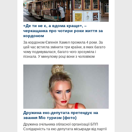
«Де ти не є, а вдома краще», –
черкащанка про чотири роки життя за
кордоном
За кордоном Євгенія Хамел прожила 4 роки. За
цей час встигла змінити три країни, в яких багато
чому подивувалася, багато чого зрозуміла і
пізнала. У минулому році вони з чоловіком
Дружина екс-депутата претендує на
звання Міс туризм (фото)
Дружина очільника обласної організації БПП
Солідарність та екс-депутата міськради від партії