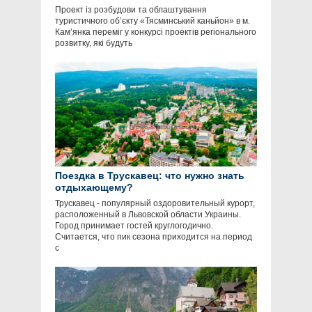
Проект із розбудови та облаштування
туристичного об’єкту «Тясминський каньйон» в м.
Кам’янка переміг у конкурсі проектів регіонального
розвитку, які будуть
Поездка в Трускавец: что нужно знать
отдыхающему?
Трускавец - популярный оздоровительный курорт,
расположенный в Львовской области Украины.
Город принимает гостей круглогодично.
Считается, что пик сезона приходится на период
с