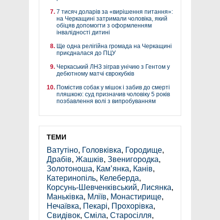
7 тисяч доларів за «вирішення питання»:
на Черкащині затримали чоловіка, який
обіцяв допомогти з оформленням
інвалідності дитині
Ще одна релігійна громада на Черкащині
приєдналася до ПЦУ
Черкаський ЛНЗ зіграв унічию з Гентом у
дебютному матчі єврокубків
Помістив собак у мішок і забив до смерті
пляшкою: суд призначив чоловіку 5 років
позбавлення волі з випробуванням
ТЕМИ
Ватутіно
,
Головківка
,
Городище
,
Драбів
,
Жашків
,
Звенигородка
,
Золотоноша
,
Кам’янка
,
Канів
,
Катеринопіль
,
Келеберда
,
Корсунь-Шевченківський
,
Лисянка
,
Маньківка
,
Мліїв
,
Монастирище
,
Нечаївка
,
Пекарі
,
Прохорівка
,
Свидівок
,
Сміла
,
Старосілля
,