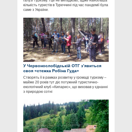
галузі туризму. І це не випадково, адже найбільша
кількість туристів в Туреччині під час пандемії була
саме з України.
У Червонослобідській ОТГ з’явиться
своя «стежка Робіна Гуда»
Створять її в рамках розвитку у громаді туризму –
майже 20 років тут діє потужний туристично-
екологічний клуб «Кипарис», що виховав у єднанні
з природою сотні