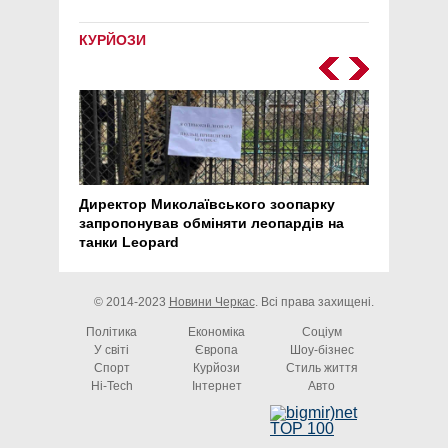
КУРЙОЗИ
Директор Миколаївського зоопарку
Перс
запропонував обміняти леопардів на
30 ро
танки Leopard
арте
© 2014-2023
Новини Черкас
. Всі права захищені.
Політика
Економіка
Соціум
У світі
Європа
Шоу-бізнес
Спорт
Курйози
Стиль життя
Hi-Tech
Інтернет
Авто