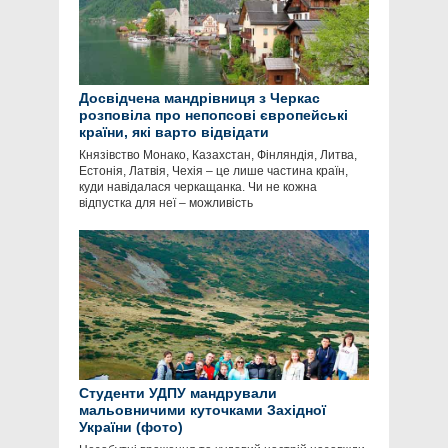
Досвідчена мандрівниця з Черкас
розповіла про непопсові європейські
країни, які варто відвідати
Князівство Монако, Казахстан, Фінляндія, Литва,
Естонія, Латвія, Чехія – це лише частина країн,
куди навідалася черкащанка. Чи не кожна
відпустка для неї – можливість
Студенти УДПУ мандрували
мальовничими куточками Західної
України (фото)