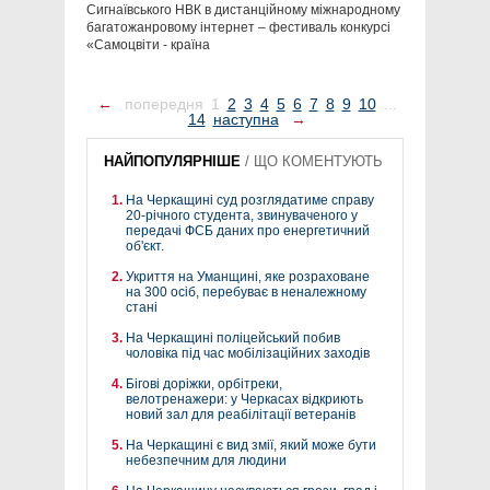
Сигнаївського НВК в дистанційному міжнародному
багатожанровому інтернет – фестиваль конкурсі
«Самоцвіти - країна
←
попередня
1
2
3
4
5
6
7
8
9
10
...
14
наступна
→
НАЙПОПУЛЯРНІШЕ
/
ЩО КОМЕНТУЮТЬ
На Черкащині суд розглядатиме справу
20-річного студента, звинуваченого у
передачі ФСБ даних про енергетичний
об'єкт.
Укриття на Уманщині, яке розраховане
на 300 осіб, перебуває в неналежному
стані
На Черкащині поліцейський побив
чоловіка під час мобілізаційних заходів
Бігові доріжки, орбітреки,
велотренажери: у Черкасах відкриють
новий зал для реабілітації ветеранів
На Черкащині є вид змії, який може бути
небезпечним для людини