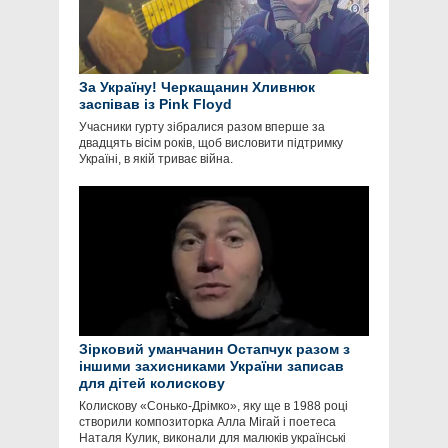
За Україну! Черкащанин Хливнюк
заспівав із Pink Floyd
Учасники гурту зібралися разом вперше за
двадцять вісім років, щоб висловити підтримку
Україні, в якій триває війна.
Зірковий уманчанин Остапчук разом з
іншими захисниками України записав
для дітей колискову
Колискову «Сонько-Дрімко», яку ще в 1988 році
створили композиторка Алла Мігай і поетеса
Наталя Кулик, виконали для малюків українські