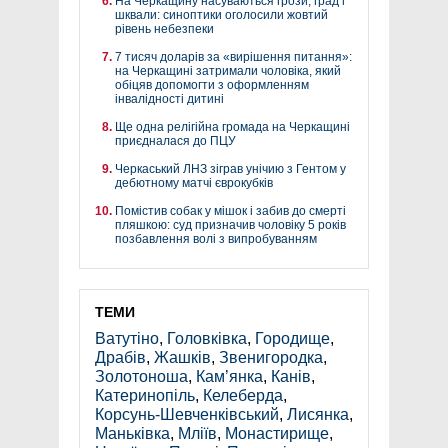
На Черкащину насуваються грози, град і
шквали: синоптики оголосили жовтий
рівень небезпеки
7 тисяч доларів за «вирішення питання»:
на Черкащині затримали чоловіка, який
обіцяв допомогти з оформленням
інвалідності дитині
Ще одна релігійна громада на Черкащині
приєдналася до ПЦУ
Черкаський ЛНЗ зіграв унічию з Гентом у
дебютному матчі єврокубків
Помістив собак у мішок і забив до смерті
пляшкою: суд призначив чоловіку 5 років
позбавлення волі з випробуванням
ТЕМИ
Ватутіно
,
Головківка
,
Городище
,
Драбів
,
Жашків
,
Звенигородка
,
Золотоноша
,
Кам’янка
,
Канів
,
Катеринопіль
,
Келеберда
,
Корсунь-Шевченківський
,
Лисянка
,
Маньківка
,
Мліїв
,
Монастирище
,