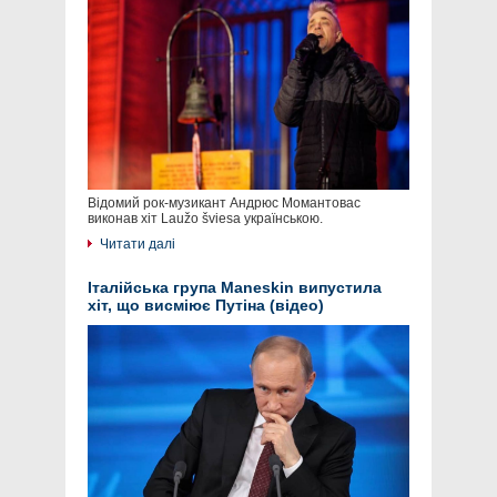
Відомий рок-музикант Андрюс Момантовас
виконав хіт Laužo šviesa українською.
Читати далі
Італійська група Maneskin випустила
хіт, що висміює Путіна (відео)