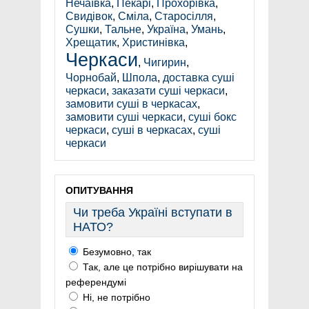
Нечаївка
,
Пекарі
,
Прохорівка
,
Свидівок
,
Сміла
,
Старосілля
,
Сушки
,
Тальне
,
Україна
,
Умань
,
Хрещатик
,
Христинівка
,
Черкаси
,
Чигирин
,
Чорнобай
,
Шпола
,
доставка суші
черкаси
,
заказати суші черкаси
,
замовити суші в черкасах
,
замовити суші черкаси
,
суші бокс
черкаси
,
суші в черкасах
,
суші
черкаси
ОПИТУВАННЯ
Чи треба Україні вступати в
НАТО?
Безумовно, так
Так, але це потрібно вирішувати на
референдумі
Ні, не потрібно