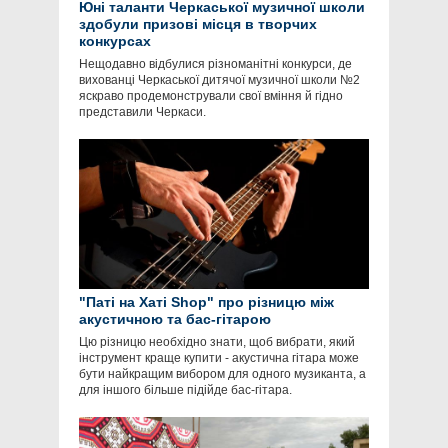
Юні таланти Черкаської музичної школи
здобули призові місця в творчих
конкурсах
Нещодавно відбулися різноманітні конкурси, де
вихованці Черкаської дитячої музичної школи №2
яскраво продемонстрували свої вміння й гідно
представили Черкаси.
"Паті на Хаті Shop" про різницю між
акустичною та бас-гітарою
Цю різницю необхідно знати, щоб вибрати, який
інструмент краще купити - акустична гітара може
бути найкращим вибором для одного музиканта, а
для іншого більше підійде бас-гітара.