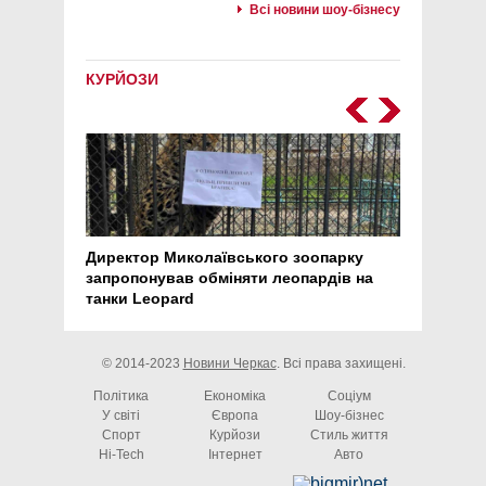
Всі новини шоу-бізнесу
КУРЙОЗИ
Директор Миколаївського зоопарку
Перс
запропонував обміняти леопардів на
30 ро
танки Leopard
арте
© 2014-2023
Новини Черкас
. Всі права захищені.
Політика
Економіка
Соціум
У світі
Європа
Шоу-бізнес
Спорт
Курйози
Стиль життя
Hi-Tech
Інтернет
Авто