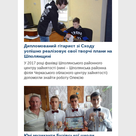
Дипломований гітарист зі Сходу
успішно реалізовує свої творчі плани на
Шполянщині
У 2017 році фахівці Шполянського районного
центру зайнятості (нині – Шполянська районна
філія Черкаського обласного центру зайнятості)
допомогли знайти роботу Олексію
Юні музиканти Бузівської школи