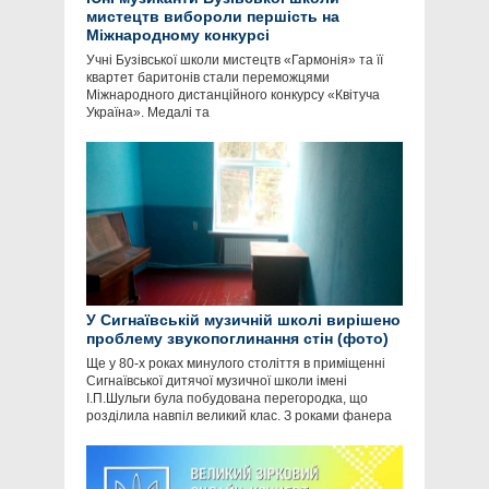
мистецтв вибороли першість на
Міжнародному конкурсі
Учні Бузівської школи мистецтв «Гармонія» та її
квартет баритонів стали переможцями
Міжнародного дистанційного конкурсу «Квітуча
Україна». Медалі та
У Сигнаївській музичній школі вирішено
проблему звукопоглинання стін (фото)
Ще у 80-х роках минулого століття в приміщенні
Сигнаївської дитячої музичної школи імені
І.П.Шульги була побудована перегородка, що
розділила навпіл великий клас. З роками фанера