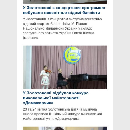
У Золотоноші з концертною програмою
побували всесвітньо відомі баяністи
У Золотоноші із концертом виступив всесвітньо
відомий квартет баяністів ім. М. Різоля
Національної філармонії України у складі:
заслуженого артиста України Олега Шияна
(керівник,
У Золотоноші відбувся конкурс
виконавської майстерності
«Домажорчик»
23 та 24 квітня Золотоніська дитяча музична
школа провела II шкільний конкурс виконавської
майстерності учнів «Домажорчик».