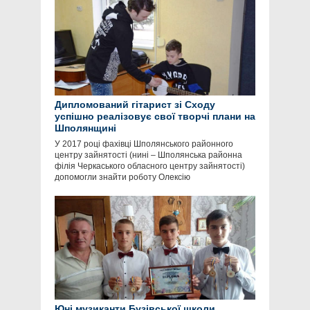
Дипломований гітарист зі Сходу
успішно реалізовує свої творчі плани на
Шполянщині
У 2017 році фахівці Шполянського районного
центру зайнятості (нині – Шполянська районна
філія Черкаського обласного центру зайнятості)
допомогли знайти роботу Олексію
Юні музиканти Бузівської школи