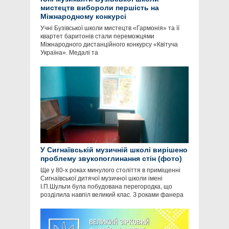
мистецтв вибороли першість на
Міжнародному конкурсі
Учні Бузівської школи мистецтв «Гармонія» та її
квартет баритонів стали переможцями
Міжнародного дистанційного конкурсу «Квітуча
Україна». Медалі та
У Сигнаївській музичній школі вирішено
проблему звукопоглинання стін (фото)
Ще у 80-х роках минулого століття в приміщенні
Сигнаївської дитячої музичної школи імені
І.П.Шульги була побудована перегородка, що
розділила навпіл великий клас. З роками фанера