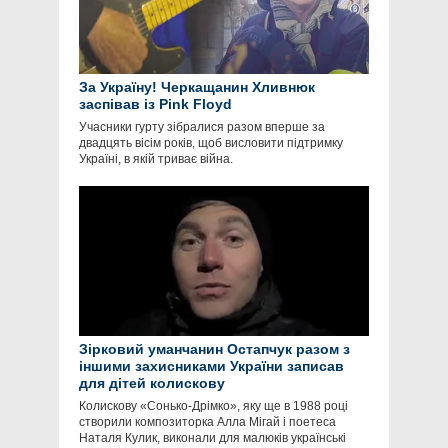
За Україну! Черкащанин Хливнюк
заспівав із Pink Floyd
Учасники гурту зібралися разом вперше за
двадцять вісім років, щоб висловити підтримку
Україні, в якій триває війна.
Зірковий уманчанин Остапчук разом з
іншими захисниками України записав
для дітей колискову
Колискову «Сонько-Дрімко», яку ще в 1988 році
створили композиторка Алла Мігай і поетеса
Наталя Кулик, виконали для малюків українські