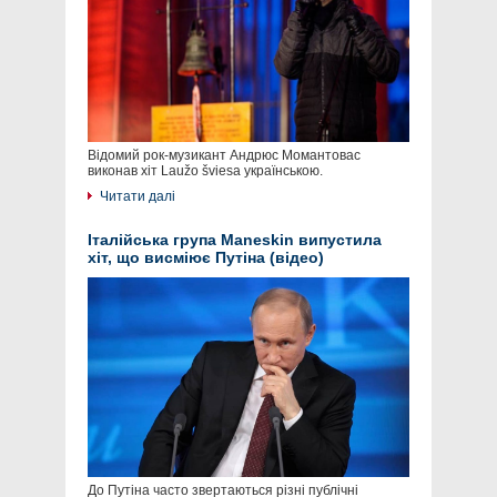
Відомий рок-музикант Андрюс Момантовас
виконав хіт Laužo šviesa українською.
Читати далі
Італійська група Maneskin випустила
хіт, що висміює Путіна (відео)
До Путіна часто звертаються різні публічні