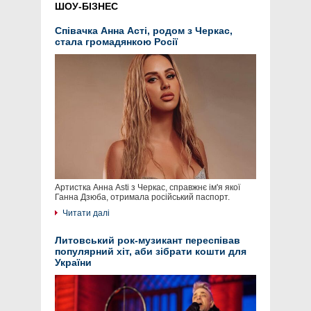
ШОУ-БІЗНЕС
Співачка Анна Асті, родом з Черкас,
стала громадянкою Росії
Артистка Анна Asti з Черкас, справжнє ім'я якої
Ганна Дзюба, отримала російський паспорт.
Читати далі
Литовський рок-музикант переспівав
популярний хіт, аби зібрати кошти для
України