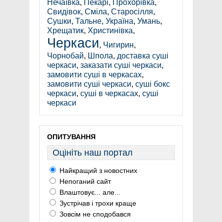
Нечаївка
,
Пекарі
,
Прохорівка
,
Свидівок
,
Сміла
,
Старосілля
,
Сушки
,
Тальне
,
Україна
,
Умань
,
Хрещатик
,
Христинівка
,
Черкаси
,
Чигирин
,
Чорнобай
,
Шпола
,
доставка суші
черкаси
,
заказати суші черкаси
,
замовити суші в черкасах
,
замовити суші черкаси
,
суші бокс
черкаси
,
суші в черкасах
,
суші
черкаси
ОПИТУВАННЯ
Оцініть наш портал
Найкращий з новостних
Непоганий сайт
Влаштовує... але...
Зустрічав і трохи краще
Зовсім не сподобався