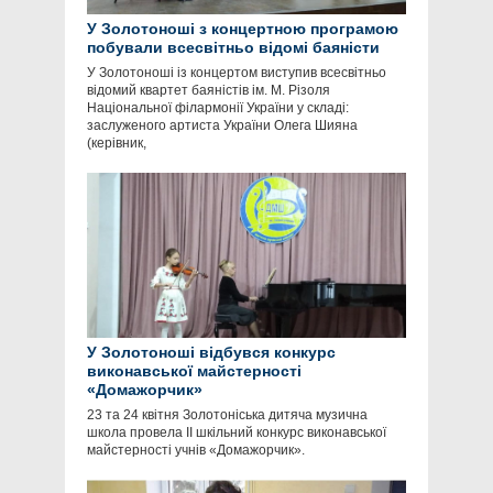
У Золотоноші з концертною програмою
побували всесвітньо відомі баяністи
У Золотоноші із концертом виступив всесвітньо
відомий квартет баяністів ім. М. Різоля
Національної філармонії України у складі:
заслуженого артиста України Олега Шияна
(керівник,
У Золотоноші відбувся конкурс
виконавської майстерності
«Домажорчик»
23 та 24 квітня Золотоніська дитяча музична
школа провела II шкільний конкурс виконавської
майстерності учнів «Домажорчик».