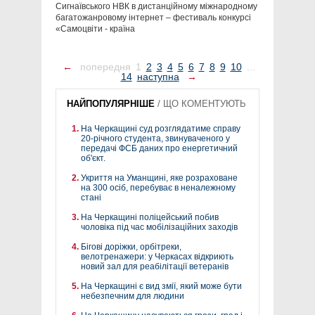
Сигнаївського НВК в дистанційному міжнародному
багатожанровому інтернет – фестиваль конкурсі
«Самоцвіти - країна
←
попередня
1
2
3
4
5
6
7
8
9
10
...
14
наступна
→
НАЙПОПУЛЯРНІШЕ
/
ЩО КОМЕНТУЮТЬ
На Черкащині суд розглядатиме справу
20-річного студента, звинуваченого у
передачі ФСБ даних про енергетичний
об'єкт.
Укриття на Уманщині, яке розраховане
на 300 осіб, перебуває в неналежному
стані
На Черкащині поліцейський побив
чоловіка під час мобілізаційних заходів
Бігові доріжки, орбітреки,
велотренажери: у Черкасах відкриють
новий зал для реабілітації ветеранів
На Черкащині є вид змії, який може бути
небезпечним для людини