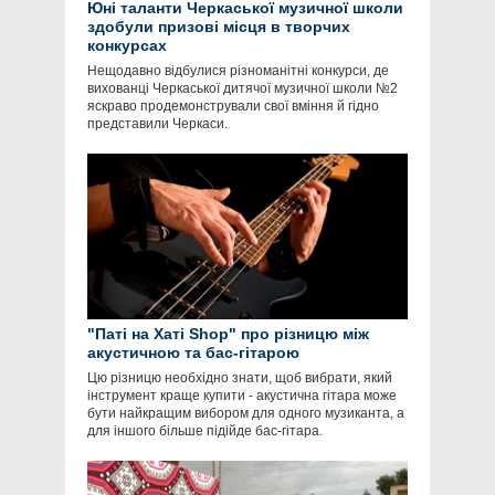
Юні таланти Черкаської музичної школи
здобули призові місця в творчих
конкурсах
Нещодавно відбулися різноманітні конкурси, де
вихованці Черкаської дитячої музичної школи №2
яскраво продемонстрували свої вміння й гідно
представили Черкаси.
"Паті на Хаті Shop" про різницю між
акустичною та бас-гітарою
Цю різницю необхідно знати, щоб вибрати, який
інструмент краще купити - акустична гітара може
бути найкращим вибором для одного музиканта, а
для іншого більше підійде бас-гітара.