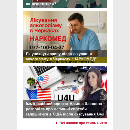
як захиститися?
Як уникнути зриву після лікування
алкоголізму в Черкасах “НАРКОМЕД”
Імміграційний адвокат Альона Шевцова
розповіла про легальні способи
залишитися в США після скасування U4U
Всі новини про стиль життя