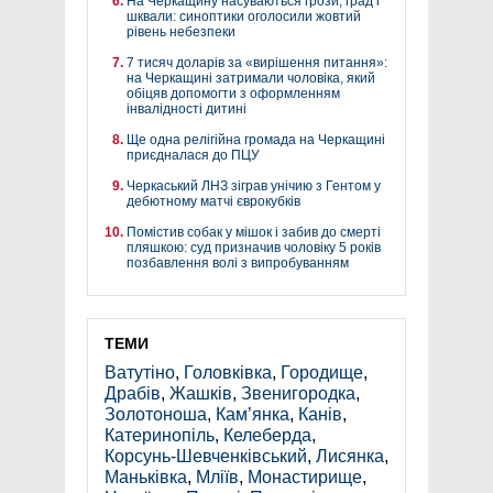
На Черкащину насуваються грози, град і
шквали: синоптики оголосили жовтий
рівень небезпеки
7 тисяч доларів за «вирішення питання»:
на Черкащині затримали чоловіка, який
обіцяв допомогти з оформленням
інвалідності дитині
Ще одна релігійна громада на Черкащині
приєдналася до ПЦУ
Черкаський ЛНЗ зіграв унічию з Гентом у
дебютному матчі єврокубків
Помістив собак у мішок і забив до смерті
пляшкою: суд призначив чоловіку 5 років
позбавлення волі з випробуванням
ТЕМИ
Ватутіно
,
Головківка
,
Городище
,
Драбів
,
Жашків
,
Звенигородка
,
Золотоноша
,
Кам’янка
,
Канів
,
Катеринопіль
,
Келеберда
,
Корсунь-Шевченківський
,
Лисянка
,
Маньківка
,
Мліїв
,
Монастирище
,