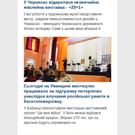
У Черкасах відкрилася незвичайна
ювілейна виставка - «25+1»
Свої роботи у художньому музеї представили
митці, завдяки яким розвивається дизайн у
Черкасах – викладачі Черкаського державного
бізнес-коледжу. Саме у цьому виші вперше в
Сьогодні на Уманщині мистецтво
працювало на підтримку потерпілих
унаслідок влучання російської ракети в
багатоповерхівку.
У Бабанці презентували мистецько-виставковий
проект “Це моя війна”. У його межах відбувся
благодійний аукціон. Зібрані 270 тис. грн за
картини будуть спрямовані на