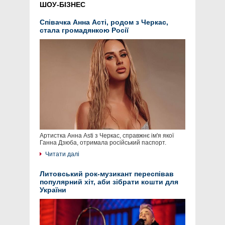
ШОУ-БІЗНЕС
Співачка Анна Асті, родом з Черкас,
стала громадянкою Росії
Артистка Анна Asti з Черкас, справжнє ім'я якої
Ганна Дзюба, отримала російський паспорт.
Читати далі
Литовський рок-музикант переспівав
популярний хіт, аби зібрати кошти для
України