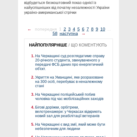
відбудеться безкоштовний показ однієї із
найуспішніших від початку незалежності України
україно-американської стрічки
←
попередня
1
2
3
4
5
6
7
8
9
10
...
58
наступна
→
НАЙПОПУЛЯРНІШЕ
/
ЩО КОМЕНТУЮТЬ
На Черкащині суд розглядатиме справу
20-річного студента, звинуваченого у
передачі ФСБ даних про енергетичний
об'єкт.
Укриття на Уманщині, яке розраховане
на 300 осіб, перебуває в неналежному
стані
На Черкащині поліцейський побив
чоловіка під час мобілізаційних заходів
Бігові доріжки, орбітреки,
велотренажери: у Черкасах відкриють
новий зал для реабілітації ветеранів
На Черкащині є вид змії, який може бути
небезпечним для людини