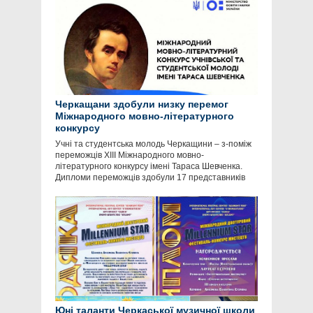
Черкащани здобули низку перемог
Міжнародного мовно-літературного
конкурсу
Учні та студентська молодь Черкащини – з-поміж
переможців XIII Міжнародного мовно-
літературного конкурсу імені Тараса Шевченка.
Дипломи переможців здобули 17 представників
Юні таланти Черкаської музичної школи