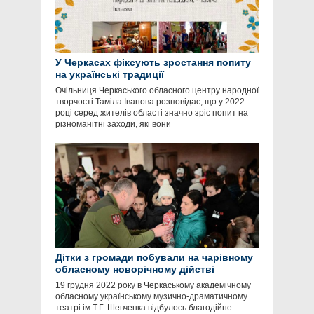
У Черкасах фіксують зростання попиту
на українські традиції
Очільниця Черкаського обласного центру народної
творчості Таміла Іванова розповідає, що у 2022
році серед жителів області значно зріс попит на
різноманітні заходи, які вони
Дітки з громади побували на чарівному
обласному новорічному дійстві
19 грудня 2022 року в Черкаському академічному
обласному українському музично-драматичному
театрі ім.Т.Г. Шевченка відбулось благодійне