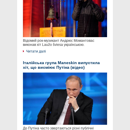
Відомий рок-музикант Андрюс Момантовас
виконав хіт Laužo šviesa українською.
Читати далі
Італійська група Maneskin випустила
хіт, що висміює Путіна (відео)
До Путіна часто звертаються різні публічні