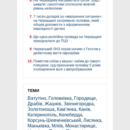
На Черкащину насуваються грози, град і
шквали: синоптики оголосили жовтий
рівень небезпеки
7 тисяч доларів за «вирішення питання»:
на Черкащині затримали чоловіка, який
обіцяв допомогти з оформленням
інвалідності дитині
Ще одна релігійна громада на Черкащині
приєдналася до ПЦУ
Черкаський ЛНЗ зіграв унічию з Гентом у
дебютному матчі єврокубків
Помістив собак у мішок і забив до смерті
пляшкою: суд призначив чоловіку 5 років
позбавлення волі з випробуванням
ТЕМИ
Ватутіно
,
Головківка
,
Городище
,
Драбів
,
Жашків
,
Звенигородка
,
Золотоноша
,
Кам’янка
,
Канів
,
Катеринопіль
,
Келеберда
,
Корсунь-Шевченківський
,
Лисянка
,
Маньківка
,
Мліїв
,
Монастирище
,