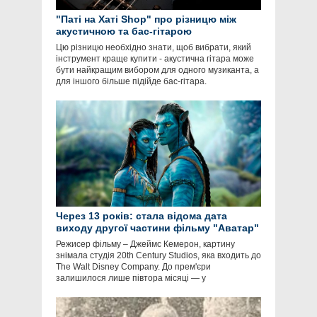
"Паті на Хаті Shop" про різницю між
акустичною та бас-гітарою
Цю різницю необхідно знати, щоб вибрати, який
інструмент краще купити - акустична гітара може
бути найкращим вибором для одного музиканта, а
для іншого більше підійде бас-гітара.
Через 13 років: стала відома дата
виходу другої частини фільму "Аватар"
Режисер фільму – Джеймс Кемерон, картину
знімала студія 20th Century Studios, яка входить до
The Walt Disney Company. До прем'єри
залишилося лише півтора місяці — у