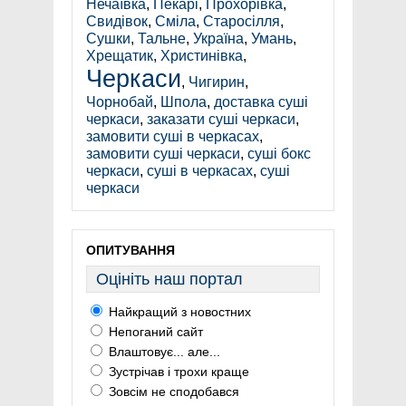
Нечаївка
,
Пекарі
,
Прохорівка
,
Свидівок
,
Сміла
,
Старосілля
,
Сушки
,
Тальне
,
Україна
,
Умань
,
Хрещатик
,
Христинівка
,
Черкаси
,
Чигирин
,
Чорнобай
,
Шпола
,
доставка суші
черкаси
,
заказати суші черкаси
,
замовити суші в черкасах
,
замовити суші черкаси
,
суші бокс
черкаси
,
суші в черкасах
,
суші
черкаси
ОПИТУВАННЯ
Оцініть наш портал
Найкращий з новостних
Непоганий сайт
Влаштовує... але...
Зустрічав і трохи краще
Зовсім не сподобався