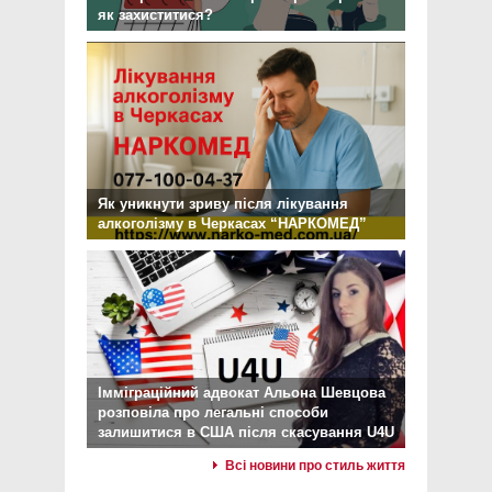
як захиститися?
Як уникнути зриву після лікування
алкоголізму в Черкасах “НАРКОМЕД”
Імміграційний адвокат Альона Шевцова
розповіла про легальні способи
залишитися в США після скасування U4U
Всі новини про стиль життя