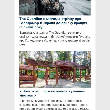
The Guardian включила стрічку про
Голодомор в Україні до списку кращих
фільмів року
Британське видання The Guardian включило
стрічку «Ціна правди» (Mr Jones) Аґнєшки Голланд
про Голодомор в Україні до списку кращих фільмів
року
У Золотоноші організували вуличний
кінотеатр
У парку культури та відпочинку Т.Г. Шевченка
відкрили сезон кінопереглядів. Кінотеатр просто
неба організувала активна молодь міста, а міська