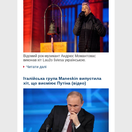
Відомий рок-музикант Андрюс Момантовас
виконав хіт Laužo šviesa українською.
Читати далі
Італійська група Maneskin випустила
хіт, що висміює Путіна (відео)