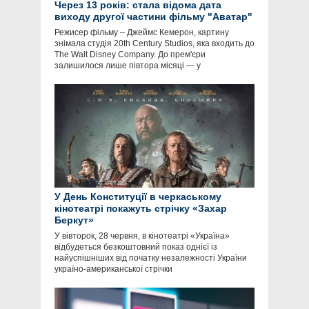
Через 13 років: стала відома дата
виходу другої частини фільму "Аватар"
Режисер фільму – Джеймс Кемерон, картину
знімала студія 20th Century Studios, яка входить до
The Walt Disney Company. До прем'єри
залишилося лише півтора місяці — у
У День Конституції в черкаському
кінотеатрі покажуть стрічку «Захар
Беркут»
У вівторок, 28 червня, в кінотеатрі «Україна»
відбудеться безкоштовний показ однієї із
найуспішніших від початку незалежності України
україно-американської стрічки