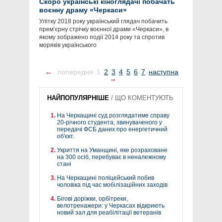
Скоро українські кіноглядачі побачать
воєнну драму «Черкаси»
Улітку 2018 року український глядач побачить
прем’єрну стрічку воєнної драми «Черкаси», в
якому зображено події 2014 року та спротив
моряків українського
←
попередня
1
2
3
4
5
6
7
наступна
→
НАЙПОПУЛЯРНІШЕ
/
ЩО КОМЕНТУЮТЬ
На Черкащині суд розглядатиме справу
20-річного студента, звинуваченого у
передачі ФСБ даних про енергетичний
об'єкт.
Укриття на Уманщині, яке розраховане
на 300 осіб, перебуває в неналежному
стані
На Черкащині поліцейський побив
чоловіка під час мобілізаційних заходів
Бігові доріжки, орбітреки,
велотренажери: у Черкасах відкриють
новий зал для реабілітації ветеранів