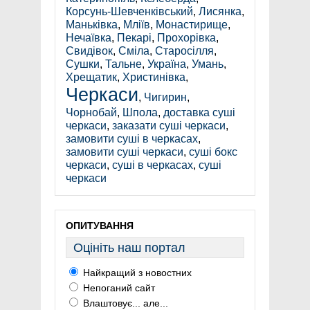
Корсунь-Шевченківський
,
Лисянка
,
Маньківка
,
Мліїв
,
Монастирище
,
Нечаївка
,
Пекарі
,
Прохорівка
,
Свидівок
,
Сміла
,
Старосілля
,
Сушки
,
Тальне
,
Україна
,
Умань
,
Хрещатик
,
Христинівка
,
Черкаси
,
Чигирин
,
Чорнобай
,
Шпола
,
доставка суші
черкаси
,
заказати суші черкаси
,
замовити суші в черкасах
,
замовити суші черкаси
,
суші бокс
черкаси
,
суші в черкасах
,
суші
черкаси
ОПИТУВАННЯ
Оцініть наш портал
Найкращий з новостних
Непоганий сайт
Влаштовує... але...