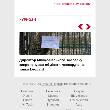
Всі новини шоу-бізнесу
КУРЙОЗИ
Директор Миколаївського зоопарку
Перс
запропонував обміняти леопардів на
30 ро
танки Leopard
арте
© 2014-2023
Новини Черкас
. Всі права захищені.
Політика
Економіка
Соціум
У світі
Європа
Шоу-бізнес
Спорт
Курйози
Стиль життя
Hi-Tech
Інтернет
Авто