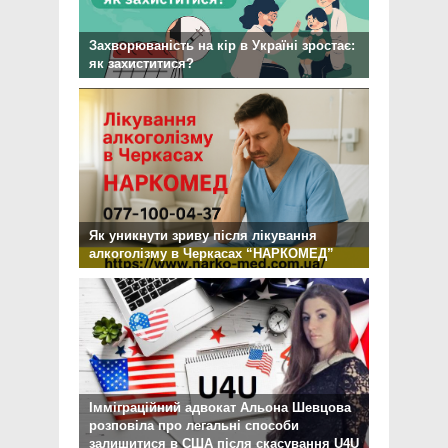
Захворюваність на кір в Україні зростає:
як захиститися?
Як уникнути зриву після лікування
алкоголізму в Черкасах “НАРКОМЕД”
Імміграційний адвокат Альона Шевцова
розповіла про легальні способи
залишитися в США після скасування U4U