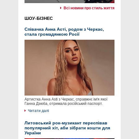
Всі новини про стиль життя
ШОУ-БІЗНЕС
Співачка Анна Асті, родом з Черкас,
стала громадянкою Росії
Артистка Анна Asti з Черкас, справжнє ім'я якої
Ганна Дзюба, отримала російський паспорт.
Читати далі
Литовський рок-музикант переспівав
популярний хіт, аби зібрати кошти для
України