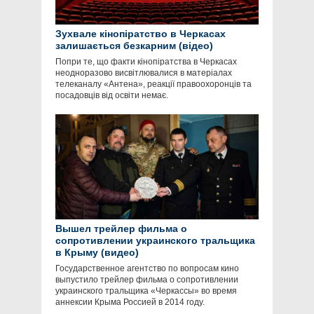
Зухвале кінопіратство в Черкасах
залишається безкарним (відео)
Попри те, що факти кінопіратства в Черкасах
неодноразово висвітлювалися в матеріалах
телеканалу «Антена», реакції правоохоронців та
посадовців від освіти немає.
Вышел трейлер фильма о
сопротивлении украинского тральщика
в Крыму (видео)
Государственное агентство по вопросам кино
выпустило трейлер фильма о сопротивлении
украинского тральщика «Черкассы» во время
аннексии Крыма Россией в 2014 году.