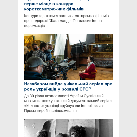
перше місце в конкурсі
короткометражних фільмів
Конкурс короткометражних аматорських фільмів
про подорожі “Жага мандрів” оголосив імена
переможців
Незабаром вийде унікальний серіал про
роль українців у розвалі СРСР
До 30-річчя незалежності України Суспільний
мовник покаже унікальний документальний серіал
«Колапс: як українці зруйнували імперію зла».
Проєкт виробляє кінокомпанія