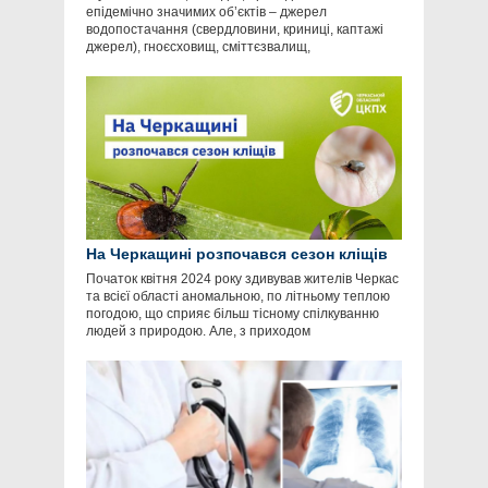
епідемічно значимих об’єктів – джерел
водопостачання (свердловини, криниці, каптажі
джерел), гноєсховищ, сміттєзвалищ,
На Черкащині розпочався сезон кліщів
Початок квітня 2024 року здивував жителів Черкас
та всієї області аномальною, по літньому теплою
погодою, що сприяє більш тісному спілкуванню
людей з природою. Але, з приходом