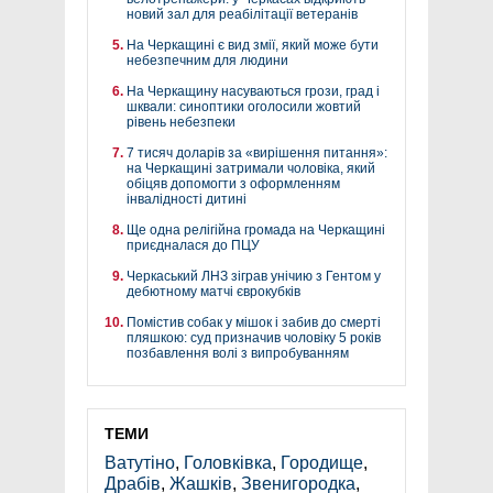
новий зал для реабілітації ветеранів
На Черкащині є вид змії, який може бути
небезпечним для людини
На Черкащину насуваються грози, град і
шквали: синоптики оголосили жовтий
рівень небезпеки
7 тисяч доларів за «вирішення питання»:
на Черкащині затримали чоловіка, який
обіцяв допомогти з оформленням
інвалідності дитині
Ще одна релігійна громада на Черкащині
приєдналася до ПЦУ
Черкаський ЛНЗ зіграв унічию з Гентом у
дебютному матчі єврокубків
Помістив собак у мішок і забив до смерті
пляшкою: суд призначив чоловіку 5 років
позбавлення волі з випробуванням
ТЕМИ
Ватутіно
,
Головківка
,
Городище
,
Драбів
,
Жашків
,
Звенигородка
,