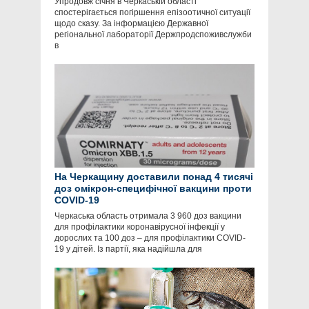
Упродовж січня в Черкаській області
спостерігається погіршення епізоотичної ситуації
щодо сказу. За інформацією Державної
регіональної лабораторії Держпродспоживслужби
в
На Черкащину доставили понад 4 тисячі
доз омікрон-специфічної вакцини проти
COVID-19
Черкаська область отримала 3 960 доз вакцини
для профілактики коронавірусної інфекції у
дорослих та 100 доз – для профілактики COVID-
19 у дітей. Із партії, яка надійшла для