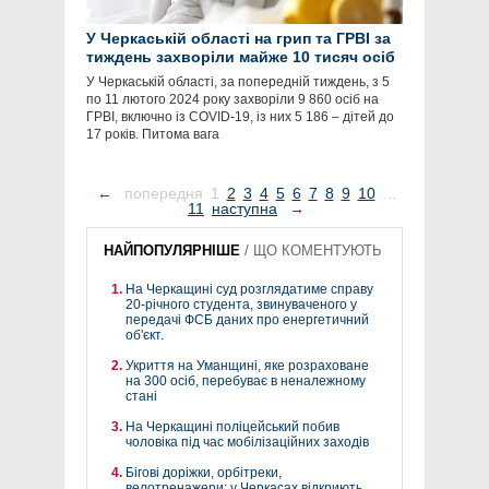
У Черкаській області на грип та ГРВІ за
тиждень захворіли майже 10 тисяч осіб
У Черкаській області, за попередній тиждень, з 5
по 11 лютого 2024 року захворіли 9 860 осіб на
ГРВІ, включно із COVID-19, із них 5 186 – дітей до
17 років. Питома вага
←
попередня
1
2
3
4
5
6
7
8
9
10
...
11
наступна
→
НАЙПОПУЛЯРНІШЕ
/
ЩО КОМЕНТУЮТЬ
На Черкащині суд розглядатиме справу
20-річного студента, звинуваченого у
передачі ФСБ даних про енергетичний
об'єкт.
Укриття на Уманщині, яке розраховане
на 300 осіб, перебуває в неналежному
стані
На Черкащині поліцейський побив
чоловіка під час мобілізаційних заходів
Бігові доріжки, орбітреки,
велотренажери: у Черкасах відкриють