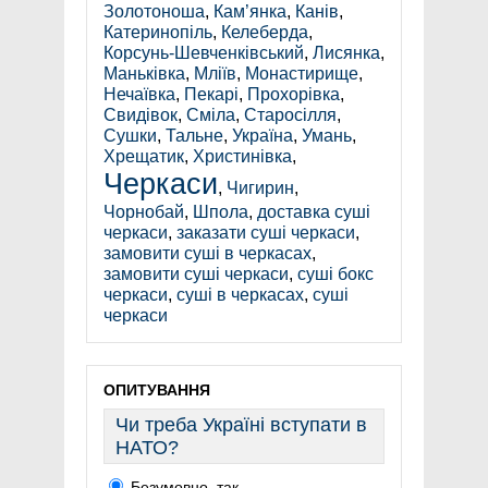
Золотоноша
,
Кам’янка
,
Канів
,
Катеринопіль
,
Келеберда
,
Корсунь-Шевченківський
,
Лисянка
,
Маньківка
,
Мліїв
,
Монастирище
,
Нечаївка
,
Пекарі
,
Прохорівка
,
Свидівок
,
Сміла
,
Старосілля
,
Сушки
,
Тальне
,
Україна
,
Умань
,
Хрещатик
,
Христинівка
,
Черкаси
,
Чигирин
,
Чорнобай
,
Шпола
,
доставка суші
черкаси
,
заказати суші черкаси
,
замовити суші в черкасах
,
замовити суші черкаси
,
суші бокс
черкаси
,
суші в черкасах
,
суші
черкаси
ОПИТУВАННЯ
Чи треба Україні вступати в
НАТО?
Безумовно, так