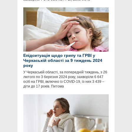
Епідситуація щодо грипу та ГРВІ у
Черкаській області за 9 тиждень 2024
року
У Черкаській області, за попередній тиждень, з 26
лютого по 3 березня 2024 року, захворіли 6 647
осіб на ГРВІ, включно із COVID-19, із них 3 439 –
діти до 17 років. Питома