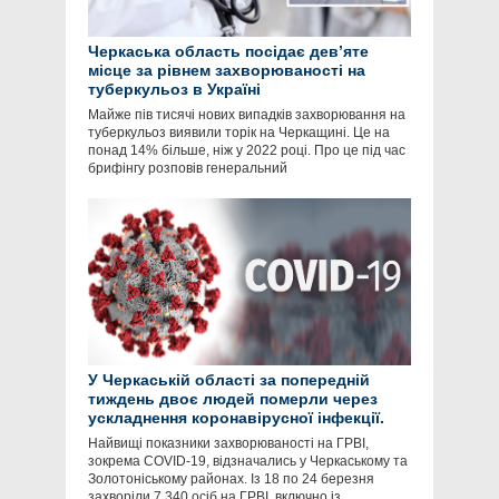
Черкаська область посідає девʼяте
місце за рівнем захворюваності на
туберкульоз в Україні
Майже пів тисячі нових випадків захворювання на
туберкульоз виявили торік на Черкащині. Це на
понад 14% більше, ніж у 2022 році. Про це під час
брифінгу розповів генеральний
У Черкаській області за попередній
тиждень двоє людей померли через
ускладнення коронавірусної інфекції.
Найвищі показники захворюваності на ГРВІ,
зокрема COVID-19, відзначались у Черкаському та
Золотоніському районах. Із 18 по 24 березня
захворіли 7 340 осіб на ГРВІ, включно із