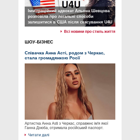
Імміграційний адвокат Альона Шевцова
розповіла про легальні способи
залишитися в США після скасування U4U
Всі новини про стиль життя
ШОУ-БІЗНЕС
Співачка Анна Асті, родом з Черкас,
стала громадянкою Росії
Артистка Анна Asti з Черкас, справжнє ім'я якої
Ганна Дзюба, отримала російський паспорт.
Читати далі