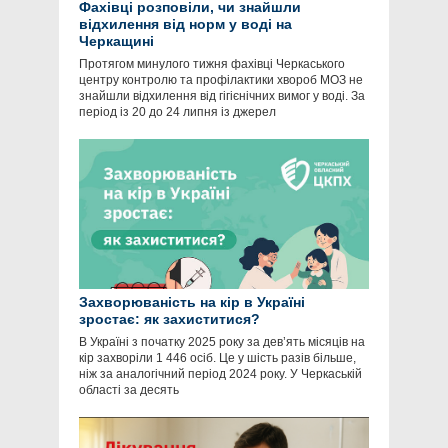
Фахівці розповіли, чи знайшли
відхилення від норм у воді на
Черкащині
Протягом минулого тижня фахівці Черкаського
центру контролю та профілактики хвороб МОЗ не
знайшли відхилення від гігієнічних вимог у воді. За
період із 20 до 24 липня із джерел
Захворюваність на кір в Україні
зростає: як захиститися?
В Україні з початку 2025 року за дев’ять місяців на
кір захворіли 1 446 осіб. Це у шість разів більше,
ніж за аналогічний період 2024 року. У Черкаській
області за десять