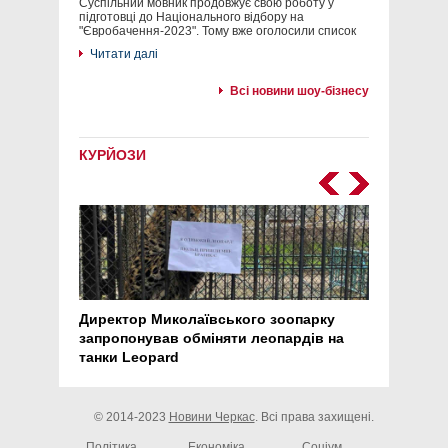
Суспільний мовник продовжує свою роботу у
підготовці до Національного відбору на
"Євробачення-2023". Тому вже оголосили список
Читати далі
Всі новини шоу-бізнесу
КУРЙОЗИ
Директор Миколаївського зоопарку
Перс
запропонував обміняти леопардів на
30 ро
танки Leopard
арте
© 2014-2023
Новини Черкас
. Всі права захищені.
Політика
Економіка
Соціум