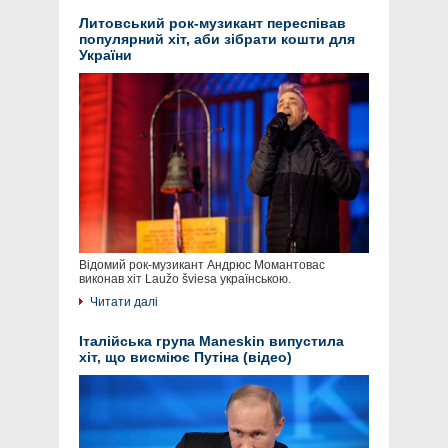
Литовський рок-музикант переспівав
популярний хіт, аби зібрати кошти для
України
Відомий рок-музикант Андрюс Момантовас
виконав хіт Laužo šviesa українською.
Читати далі
Італійська група Maneskin випустила
хіт, що висміює Путіна (відео)