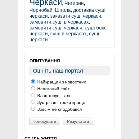
Черкаси
,
Чигирин
,
Чорнобай
,
Шпола
,
доставка суші
черкаси
,
заказати суші черкаси
,
замовити суші в черкасах
,
замовити суші черкаси
,
суші бокс
черкаси
,
суші в черкасах
,
суші
черкаси
ОПИТУВАННЯ
Оцініть наш портал
Найкращий з новостних
Непоганий сайт
Влаштовує... але...
Зустрічав і трохи краще
Зовсім не сподобався
Голосувати
Результати
СТИЛЬ ЖИТТЯ