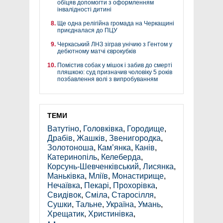
обіцяв допомогти з оформленням
інвалідності дитині
Ще одна релігійна громада на Черкащині
приєдналася до ПЦУ
Черкаський ЛНЗ зіграв унічию з Гентом у
дебютному матчі єврокубків
Помістив собак у мішок і забив до смерті
пляшкою: суд призначив чоловіку 5 років
позбавлення волі з випробуванням
ТЕМИ
Ватутіно
,
Головківка
,
Городище
,
Драбів
,
Жашків
,
Звенигородка
,
Золотоноша
,
Кам’янка
,
Канів
,
Катеринопіль
,
Келеберда
,
Корсунь-Шевченківський
,
Лисянка
,
Маньківка
,
Мліїв
,
Монастирище
,
Нечаївка
,
Пекарі
,
Прохорівка
,
Свидівок
,
Сміла
,
Старосілля
,
Сушки
,
Тальне
,
Україна
,
Умань
,
Хрещатик
,
Христинівка
,