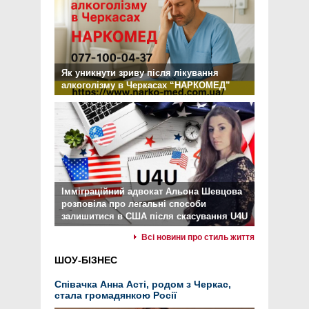
Як уникнути зриву після лікування
алкоголізму в Черкасах “НАРКОМЕД”
Імміграційний адвокат Альона Шевцова
розповіла про легальні способи
залишитися в США після скасування U4U
Всі новини про стиль життя
ШОУ-БІЗНЕС
Співачка Анна Асті, родом з Черкас,
стала громадянкою Росії