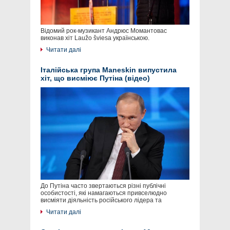
Відомий рок-музикант Андрюс Момантовас
виконав хіт Laužo šviesa українською.
Читати далі
Італійська група Maneskin випустила
хіт, що висміює Путіна (відео)
До Путіна часто звертаються різні публічні
особистості, які намагаються привселюдно
висміяти діяльність російського лідера та
Читати далі