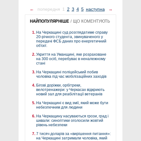
←
попередня
1
2
3
4
5
наступна
→
НАЙПОПУЛЯРНІШЕ
/
ЩО КОМЕНТУЮТЬ
На Черкащині суд розглядатиме справу
20-річного студента, звинуваченого у
передачі ФСБ даних про енергетичний
об'єкт.
Укриття на Уманщині, яке розраховане
на 300 осіб, перебуває в неналежному
стані
На Черкащині поліцейський побив
чоловіка під час мобілізаційних заходів
Бігові доріжки, орбітреки,
велотренажери: у Черкасах відкриють
новий зал для реабілітації ветеранів
На Черкащині є вид змії, який може бути
небезпечним для людини
На Черкащину насуваються грози, град і
шквали: синоптики оголосили жовтий
рівень небезпеки
7 тисяч доларів за «вирішення питання»:
на Черкащині затримали чоловіка, який