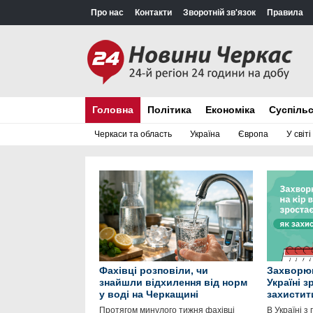
Про нас
Контакти
Зворотній зв'язок
Правила
Головна
Політика
Економіка
Суспіль
Черкаси та область
Україна
Європа
У світі
Фахівці розповіли, чи
Захворюв
знайшли відхилення від норм
Україні з
у воді на Черкащині
захистит
Протягом минулого тижня фахівці
В Україні з