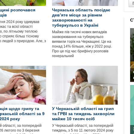
щині розпочався
Черкаська область посідає
іщів
девʼяте місце за рівнем
захворюваності на
С
тня 2024 року здивував
туберкульоз в Україні
кас та всієї області
, по літньому теплою
Майже пів тисячі нових випадків
о сприяє більш тісному
захворювання на туберкульоз
ю людей з природою. Але, з
виявили торік на Черкащині. Це на
понад 14% більше, ніж у 2022 році.
Про це під час брифінгу розповів
генеральний
ація щодо грипу та
У Черкаській області на грип
ркаській області за 9
та ГРВІ за тиждень захворіли
2024 року
майже 10 тисяч осіб
й області, за попередній
У Черкаській області, за попередній
26 лютого по 3 березня
тиждень, з 5 по 11 лютого 2024 року