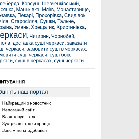
леберда
,
Корсунь-Шевченківський
,
сянка
,
Маньківка
,
Мліїв
,
Монастирище
,
чаївка
,
Пекарі
,
Прохорівка
,
Свидівок
,
іла
,
Старосілля
,
Сушки
,
Тальне
,
раїна
,
Умань
,
Хрещатик
,
Христинівка
,
еркаси
,
Чигирин
,
Чорнобай
,
пола
,
доставка суші черкаси
,
заказати
ші черкаси
,
замовити суші в черкасах
,
мовити суші черкаси
,
суші бокс
ркаси
,
суші в черкасах
,
суші черкаси
ПИТУВАННЯ
Оцініть наш портал
Найкращий з новостних
Непоганий сайт
Влаштовує... але...
Зустрічав і трохи краще
Зовсім не сподобався