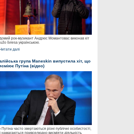
домий рок-музикант Андрюс Момантовас виконав хіт
užo šviesa українською.
Читати далі
талійська група Maneskin випустила хіт, що
исміює Путіна (відео)
 Путіна часто звертаються різні публічні особистості,
і намагаються привселюдно висміяти діяльність