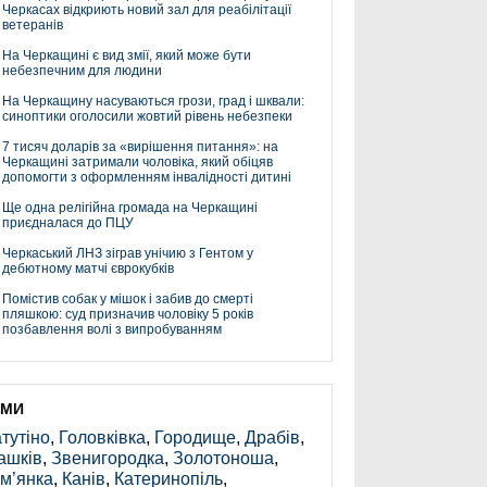
Черкасах відкриють новий зал для реабілітації
ветеранів
На Черкащині є вид змії, який може бути
небезпечним для людини
На Черкащину насуваються грози, град і шквали:
синоптики оголосили жовтий рівень небезпеки
7 тисяч доларів за «вирішення питання»: на
Черкащині затримали чоловіка, який обіцяв
допомогти з оформленням інвалідності дитині
Ще одна релігійна громада на Черкащині
приєдналася до ПЦУ
Черкаський ЛНЗ зіграв унічию з Гентом у
дебютному матчі єврокубків
Помістив собак у мішок і забив до смерті
пляшкою: суд призначив чоловіку 5 років
позбавлення волі з випробуванням
ЕМИ
тутіно
,
Головківка
,
Городище
,
Драбів
,
ашків
,
Звенигородка
,
Золотоноша
,
м’янка
,
Канів
,
Катеринопіль
,