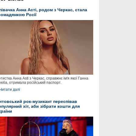
півачка Анна Асті, родом з Черкас, стала
ромадянкою Росії
тистка Анна Asti з Черкас, справжнє ім'я якої Ганна
юба, отримала російський паспорт.
Читати далі
итовський рок-музикант переспівав
опулярний хіт, аби зібрати кошти для
країни