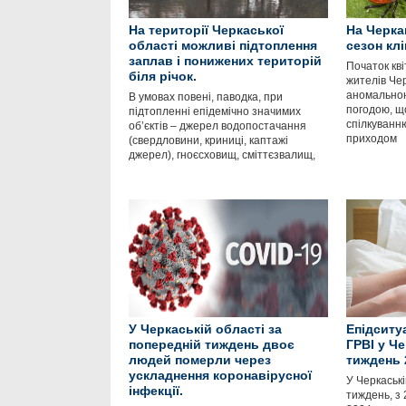
На території Черкаської
На Черка
області можливі підтоплення
сезон кл
заплав і понижених територій
Початок кві
біля річок.
жителів Чер
аномальною
В умовах повені, паводка, при
погодою, щ
підтопленні епідемічно значимих
спілкуванн
об’єктів – джерел водопостачання
приходом
(свердловини, криниці, каптажі
джерел), гноєсховищ, сміттєзвалищ,
У Черкаській області за
Епідситу
попередній тиждень двоє
ГРВІ у Че
людей померли через
тиждень 
ускладнення коронавірусної
У Черкаські
інфекції.
тиждень, з 