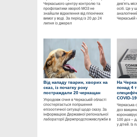
Черкаського центру контролю та
дев’ять міс
профілактики хвороб МОЗ не
осіб. Це у ш
знайшли відхилення від гігієнічних
аналогічний
вимог у воді. За період із 20 до 24
Черкаській 
липня із джерел
Від нападу тварин, хворих на
На Черк
сказ, із початку року
понад 4 т
постраждали 20 черкащан
специфіч
COVID-19
Упродовж січня в Черкаській області
спостерігається погіршення
Черкаська 
епізоотичної ситуації щодо сказу. За
доз вакцин
інформацією Державної регіональної
коронавірус
лабораторії Держпродспоживслужби в
100 доз – 
у дітей. Із 