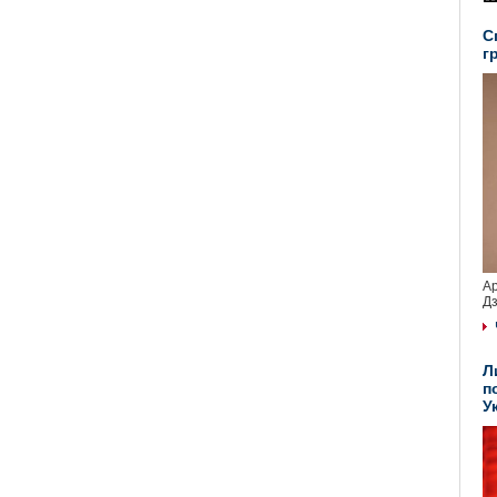
С
г
Ар
Дз
Л
п
У