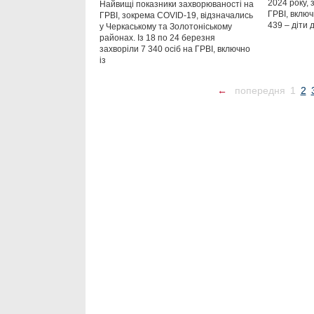
2024 року, 
Найвищі показники захворюваності на
ГРВІ, включ
ГРВІ, зокрема COVID-19, відзначались
439 – діти 
у Черкаському та Золотоніському
районах. Із 18 по 24 березня
захворіли 7 340 осіб на ГРВІ, включно
із
←
попередня
1
2