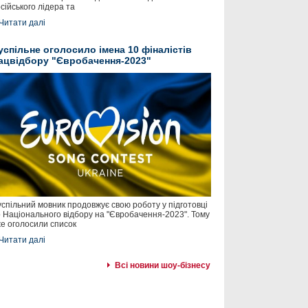
сійського лідера та
Читати далі
успільне оголосило імена 10 фіналістів
ацвідбору "Євробачення-2023"
спільний мовник продовжує свою роботу у підготовці
 Національного відбору на "Євробачення-2023". Тому
е оголосили список
Читати далі
Всі новини шоу-бізнесу