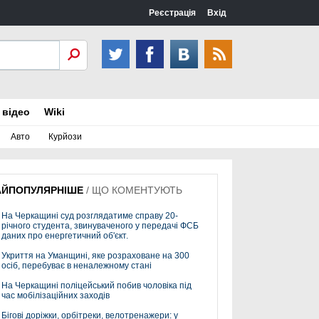
Реєстрація
Вхід
 відео
Wiki
Авто
Курйози
АЙПОПУЛЯРНІШЕ
/
ЩО КОМЕНТУЮТЬ
На Черкащині суд розглядатиме справу 20-
річного студента, звинуваченого у передачі ФСБ
даних про енергетичний об'єкт.
Укриття на Уманщині, яке розраховане на 300
осіб, перебуває в неналежному стані
На Черкащині поліцейський побив чоловіка під
час мобілізаційних заходів
Бігові доріжки, орбітреки, велотренажери: у