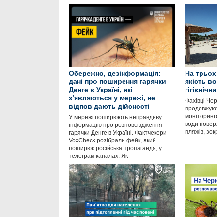
Обережно, дезінформація:
На трьох
дані про поширення гарячки
якість в
Денге в Україні, які
гігієніч
зʼявляються у мережі, не
Фахівці Че
відповідають дійсності
продовжуют
моніторинго
У мережі поширюють неправдиву
води повер
інформацію про розповсюдження
пляжів, зо
гарячки Денге в Україні. Фактчекери
VoxCheck розібрали фейк, який
поширює російська пропаганда, у
телеграм каналах. Як