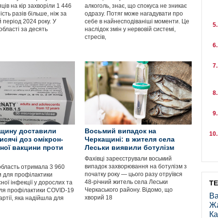
яців на кір захворіли 1 446
алкоголь, знає, що спокуса не зникає
ість разів більше, ніж за
одразу. Потяг може нагадувати про
 період 2024 року. У
себе в найнесподіваніші моменти. Це
області за десять
наслідок змін у нервовій системі,
стресів,
ащину доставили
Восьмий випадок на
исячі доз омікрон-
Черкащині: в жителя села
ної вакцини проти
Леськи виявили ботулізм
Фахівці зареєстрували восьмий
випадок захворювання на ботулізм з
область отримала 3 960
початку року — цього разу отруївся
и для профілактики
48-річний житель села Леськи
ної інфекції у дорослих та
Т
Черкаського району. Відомо, що
для профілактики COVID-19
Ва
хворий 18
партії, яка надійшла для
Ж
Ка