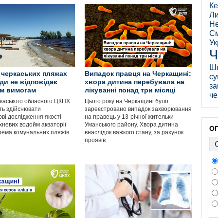
Ке
Ли
Не
См
Ук
Ч
Ш
 черкаських пляжах
Випадок правця на Черкащині:
су
оди не відповідає
хвора дитина перебувала на
за
ним вимогам
лікуванні понад три місяці
че
ркаського обласного ЦКПХ
Цього року на Черкащині було
ь здійснювати
зареєстровано випадок захворювання
ві дослідження якості
на правець у 13-річної жительки
хневих водойм акваторії
Уманського району. Хвора дитина
О
крема комунальних пляжів
внаслідок важкого стану, за рахунок
проявів