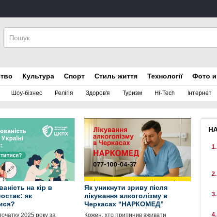
ство
Культура
Спорт
Стиль життя
Технології
Фото и
Шоу-бізнес
Релігія
Здоров'я
Туризм
Hi-Tech
Інтернет
Н
аність на кір в
Як уникнути зриву після
ростає: як
лікування алкоголізму в
ися?
Черкасах “НАРКОМЕД”
 початку 2025 року за
Кожен, хто припинив вживати