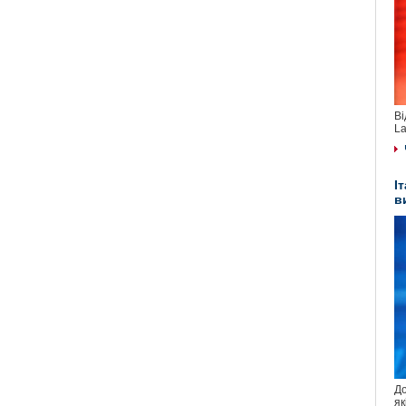
Ві
La
І
в
До
як