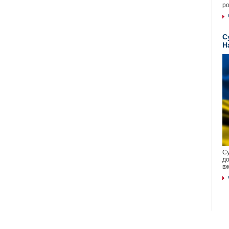
ро
С
Н
Су
до
вж