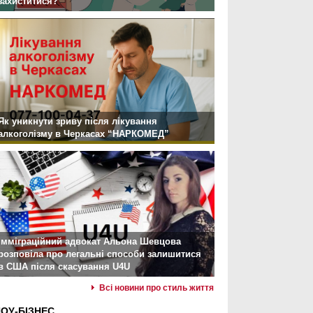
захиститися?
Як уникнути зриву після лікування
алкоголізму в Черкасах “НАРКОМЕД”
Імміграційний адвокат Альона Шевцова
розповіла про легальні способи залишитися
в США після скасування U4U
Всі новини про стиль життя
ОУ-БІЗНЕС