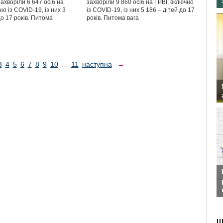
захворіли 6 647 осіб на
захворіли 9 860 осіб на ГРВІ, включно
но із COVID-19, із них 3
із COVID-19, із них 5 186 – дітей до 17
до 17 років. Питома
років. Питома вага
3
4
5
6
7
8
9
10
...
11
наступна
→
Ш