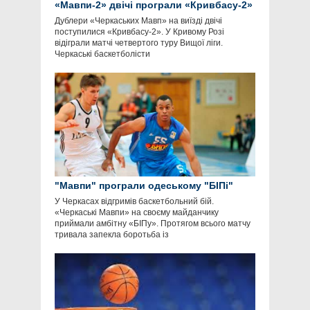
«Мавпи-2» двічі програли «Кривбасу-2»
Дублери «Черкаських Мавп» на виїзді двічі
поступилися «Кривбасу-2». У Кривому Розі
відіграли матчі четвертого туру Вищої ліги.
Черкаські баскетболісти
"Мавпи" програли одеському "БІПі"
У Черкасах відгримів баскетбольний бій.
«Черкаські Мавпи» на своєму майданчику
приймали амбітну «БІПу». Протягом всього матчу
тривала запекла боротьба із