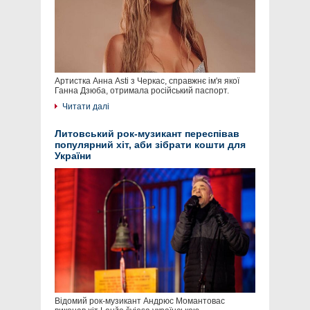
Артистка Анна Asti з Черкас, справжнє ім'я якої
Ганна Дзюба, отримала російський паспорт.
Читати далі
Литовський рок-музикант переспівав
популярний хіт, аби зібрати кошти для
України
Відомий рок-музикант Андрюс Момантовас