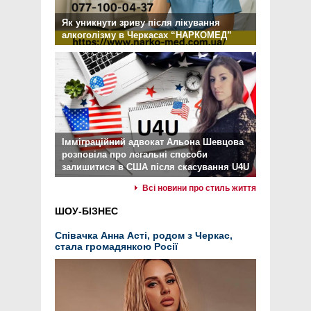
Як уникнути зриву після лікування
алкоголізму в Черкасах “НАРКОМЕД”
Імміграційний адвокат Альона Шевцова
розповіла про легальні способи
залишитися в США після скасування U4U
Всі новини про стиль життя
ШОУ-БІЗНЕС
Співачка Анна Асті, родом з Черкас,
стала громадянкою Росії