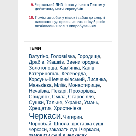
Черкаський ЛНЗ зіграв унічию з Гентом у
дебютному матчі єврокубків
Помістив собак у мішок і забив до смерті
пляшкою: суд призначив чоловіку 5 років
позбавлення волі з випробуванням
ТЕМИ
Ватутіно
,
Головківка
,
Городище
,
Драбів
,
Жашків
,
Звенигородка
,
Золотоноша
,
Кам’янка
,
Канів
,
Катеринопіль
,
Келеберда
,
Корсунь-Шевченківський
,
Лисянка
,
Маньківка
,
Мліїв
,
Монастирище
,
Нечаївка
,
Пекарі
,
Прохорівка
,
Свидівок
,
Сміла
,
Старосілля
,
Сушки
,
Тальне
,
Україна
,
Умань
,
Хрещатик
,
Христинівка
,
Черкаси
,
Чигирин
,
Чорнобай
,
Шпола
,
доставка суші
черкаси
,
заказати суші черкаси
,
замовити суші в черкасах
,