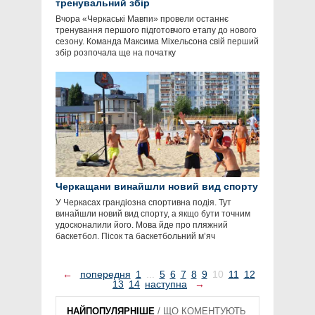
тренувальний збір
Вчора «Черкаські Мавпи» провели останнє
тренування першого підготовчого етапу до нового
сезону. Команда Максима Міхельсона свій перший
збір розпочала ще на початку
Черкащани винайшли новий вид спорту
У Черкасах грандіозна спортивна подія. Тут
винайшли новий вид спорту, а якщо бути точним
удосконалили його. Мова йде про пляжний
баскетбол. Пісок та баскетбольний м’яч
←
попередня
1
...
5
6
7
8
9
10
11
12
13
14
наступна
→
НАЙПОПУЛЯРНІШЕ
/
ЩО КОМЕНТУЮТЬ