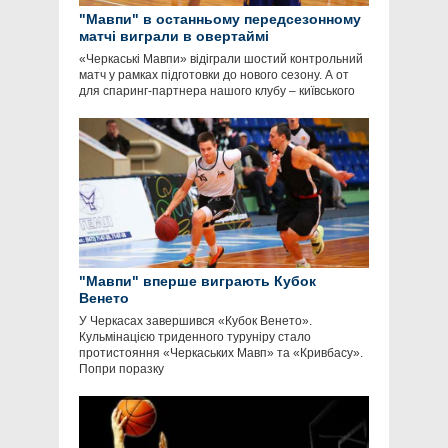
"Мавпи" в останньому передсезонному
матчі виграли в овертаймі
«Черкаські Мавпи» відіграли шостий контрольний
матч у рамках підготовки до нового сезону. А от
для спаринг-партнера нашого клубу – київського
"Мавпи" вперше виграють Кубок
Венето
У Черкасах завершився «Кубок Венето».
Кульмінацією триденного туруніру стало
протистояння «Черкаських Мавп» та «Кривбасу».
Попри поразку