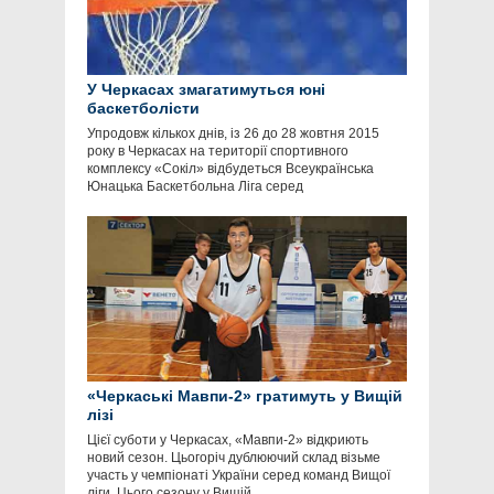
У Черкасах змагатимуться юні
баскетболісти
Упродовж кількох днів, із 26 до 28 жовтня 2015
року в Черкасах на території спортивного
комплексу «Сокіл» відбудеться Всеукраїнська
Юнацька Баскетбольна Ліга серед
«Черкаські Мавпи-2» гратимуть у Вищій
лізі
Цієї суботи у Черкасах, «Мавпи-2» відкриють
новий сезон. Цьогоріч дублюючий склад візьме
участь у чемпіонаті України серед команд Вищої
ліги. Цього сезону у Вищій