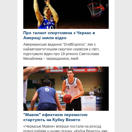
Про талант спортсмена з Черкас в
Америці зняли відео
Американське видання “DraftExpress”, яке є
найавторитетнішим скаутинг-сервісом у світі,
підготувало відео про 18-річного Святослава
Михайлюка – черкащанина, який
"Мавпи" ефектною перемогою
стартують на Кубку Венето
«Черкаські Мавпи» вперше постали на розсуд
рідної публіки у цьому сезону. «Кубок Венето» уже