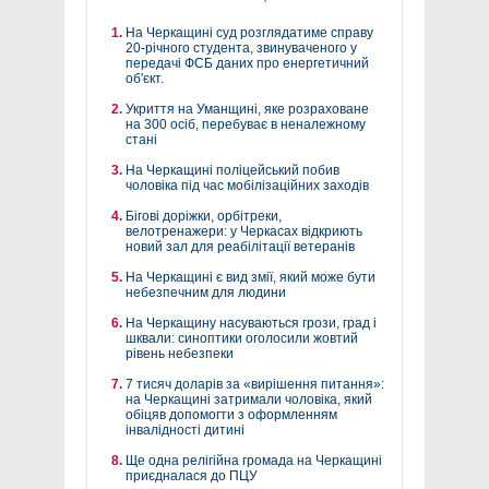
На Черкащині суд розглядатиме справу
20-річного студента, звинуваченого у
передачі ФСБ даних про енергетичний
об'єкт.
Укриття на Уманщині, яке розраховане
на 300 осіб, перебуває в неналежному
стані
На Черкащині поліцейський побив
чоловіка під час мобілізаційних заходів
Бігові доріжки, орбітреки,
велотренажери: у Черкасах відкриють
новий зал для реабілітації ветеранів
На Черкащині є вид змії, який може бути
небезпечним для людини
На Черкащину насуваються грози, град і
шквали: синоптики оголосили жовтий
рівень небезпеки
7 тисяч доларів за «вирішення питання»:
на Черкащині затримали чоловіка, який
обіцяв допомогти з оформленням
інвалідності дитині
Ще одна релігійна громада на Черкащині
приєдналася до ПЦУ