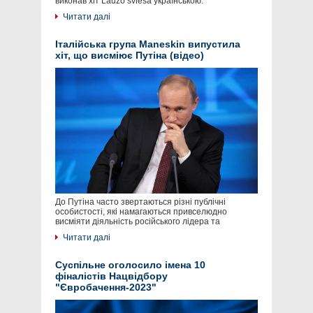
виконав хіт Laužo šviesa українською.
Читати далі
Італійська група Maneskin випустила
хіт, що висміює Путіна (відео)
До Путіна часто звертаються різні публічні
особистості, які намагаються привселюдно
висміяти діяльність російського лідера та
Читати далі
Суспільне оголосило імена 10
фіналістів Нацвідбору
"Євробачення-2023"