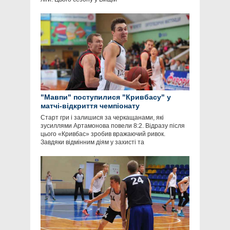
"Мавпи" поступилися "Кривбасу" у
матчі-відкриття чемпіонату
Старт гри і залишися за черкащанами, які
зусиллями Артамонова повели 8:2. Відразу після
цього «Кривбас» зробив вражаючий ривок.
Завдяки відмінним діям у захисті та