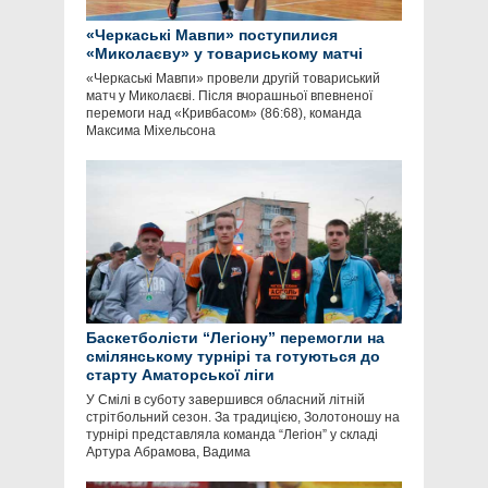
«Черкаські Мавпи» поступилися
«Миколаєву» у товариському матчі
«Черкаські Мавпи» провели другій товариський
матч у Миколаєві. Після вчорашньої впевненої
перемоги над «Кривбасом» (86:68), команда
Максима Міхельсона
Баскетболісти “Легіону” перемогли на
смілянському турнірі та готуються до
старту Аматорської ліги
У Смілі в суботу завершився обласний літній
стрітбольний сезон. За традицією, Золотоношу на
турнірі представляла команда “Легіон” у складі
Артура Абрамова, Вадима