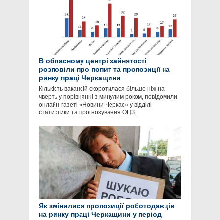
В обласному центрі зайнятості
розповіли про попит та пропозиції на
ринку праці Черкащини
Кількість вакансій скоротилася більше ніж на
чверть у порівнянні з минулим роком, повідомили
онлайн-газеті «Новини Черкас» у відділі
статистики та прогнозування ОЦЗ.
Як змінилися пропозиції роботодавців
на ринку праці Черкащини у період