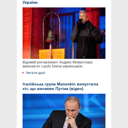
України
Відомий рок-музикант Андрюс Момантовас
виконав хіт Laužo šviesa українською.
Читати далі
Італійська група Maneskin випустила
хіт, що висміює Путіна (відео)