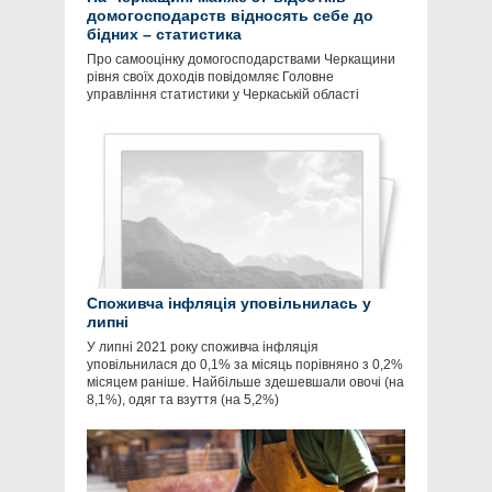
домогосподарств відносять себе до
бідних – статистика
Про самооцінку домогосподарствами Черкащини
рівня своїх доходів повідомляє Головне
управління статистики у Черкаській області
Споживча інфляція уповільнилась у
липні
У липні 2021 року споживча інфляція
уповільнилася до 0,1% за місяць порівняно з 0,2%
місяцем раніше. Найбільше здешевшали овочі (на
8,1%), одяг та взуття (на 5,2%)