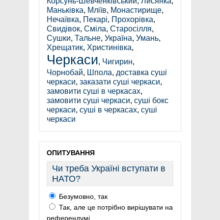
Корсунь-Шевченківський
,
Лисянка
,
Маньківка
,
Мліїв
,
Монастирище
,
Нечаївка
,
Пекарі
,
Прохорівка
,
Свидівок
,
Сміла
,
Старосілля
,
Сушки
,
Тальне
,
Україна
,
Умань
,
Хрещатик
,
Христинівка
,
Черкаси
,
Чигирин
,
Чорнобай
,
Шпола
,
доставка суші
черкаси
,
заказати суші черкаси
,
замовити суші в черкасах
,
замовити суші черкаси
,
суші бокс
черкаси
,
суші в черкасах
,
суші
черкаси
ОПИТУВАННЯ
Чи треба Україні вступати в
НАТО?
Безумовно, так
Так, але це потрібно вирішувати на
референдумі