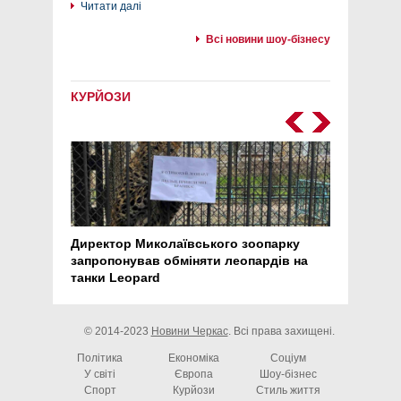
Читати далі
Всі новини шоу-бізнесу
КУРЙОЗИ
Директор Миколаївського зоопарку
Перс
запропонував обміняти леопардів на
30 ро
танки Leopard
арте
© 2014-2023
Новини Черкас
. Всі права захищені.
Політика
Економіка
Соціум
У світі
Європа
Шоу-бізнес
Спорт
Курйози
Стиль життя