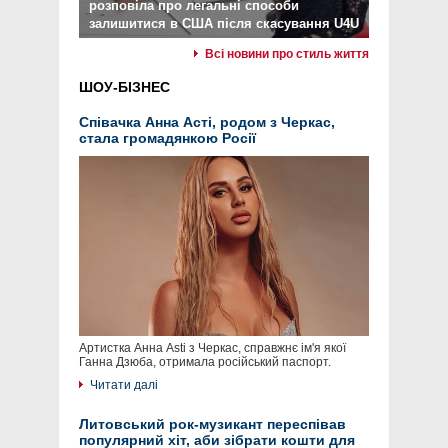
розповіла про легальні способи
залишитися в США після скасування U4U
Всі новини про стиль життя
ШОУ-БІЗНЕС
Співачка Анна Асті, родом з Черкас,
стала громадянкою Росії
Артистка Анна Asti з Черкас, справжнє ім'я якої
Ганна Дзюба, отримала російський паспорт.
Читати далі
Литовський рок-музикант переспівав
популярний хіт, аби зібрати кошти для