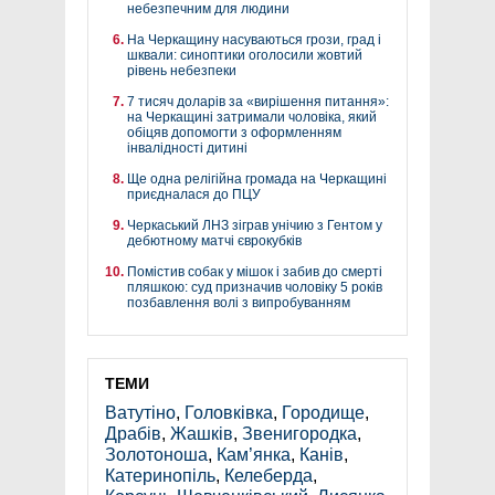
небезпечним для людини
На Черкащину насуваються грози, град і
шквали: синоптики оголосили жовтий
рівень небезпеки
7 тисяч доларів за «вирішення питання»:
на Черкащині затримали чоловіка, який
обіцяв допомогти з оформленням
інвалідності дитині
Ще одна релігійна громада на Черкащині
приєдналася до ПЦУ
Черкаський ЛНЗ зіграв унічию з Гентом у
дебютному матчі єврокубків
Помістив собак у мішок і забив до смерті
пляшкою: суд призначив чоловіку 5 років
позбавлення волі з випробуванням
ТЕМИ
Ватутіно
,
Головківка
,
Городище
,
Драбів
,
Жашків
,
Звенигородка
,
Золотоноша
,
Кам’янка
,
Канів
,
Катеринопіль
,
Келеберда
,