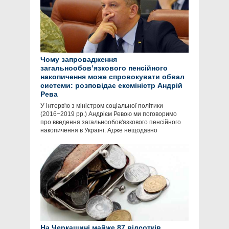
Чому запровадження
загальнообов’язкового пенсійного
накопичення може спровокувати обвал
системи: розповідає ексміністр Андрій
Рева
У інтерв'ю з міністром соціальної політики
(2016−2019 рр.) Андрієм Ревою ми поговоримо
про введення загальнообов'язкового пенсійного
накопичення в Україні. Адже нещодавно
На Черкащині майже 87 відсотків