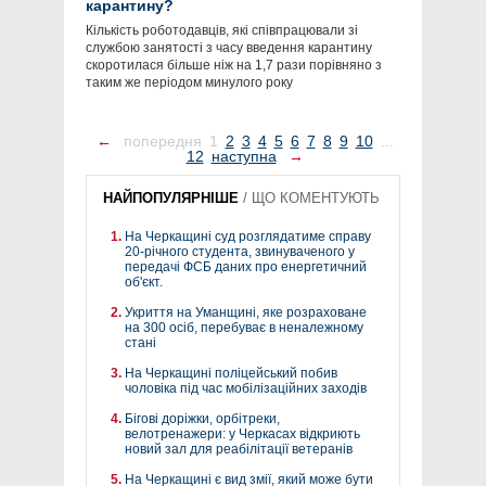
карантину?
Кількість роботодавців, які співпрацювали зі
службою занятості з часу введення карантину
скоротилася більше ніж на 1,7 рази порівняно з
таким же періодом минулого року
←
попередня
1
2
3
4
5
6
7
8
9
10
...
12
наступна
→
НАЙПОПУЛЯРНІШЕ
/
ЩО КОМЕНТУЮТЬ
На Черкащині суд розглядатиме справу
20-річного студента, звинуваченого у
передачі ФСБ даних про енергетичний
об'єкт.
Укриття на Уманщині, яке розраховане
на 300 осіб, перебуває в неналежному
стані
На Черкащині поліцейський побив
чоловіка під час мобілізаційних заходів
Бігові доріжки, орбітреки,
велотренажери: у Черкасах відкриють
новий зал для реабілітації ветеранів
На Черкащині є вид змії, який може бути