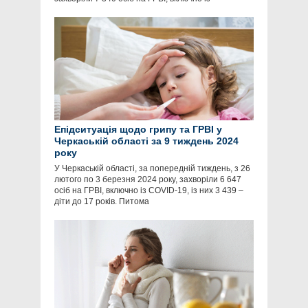
Епідситуація щодо грипу та ГРВІ у
Черкаській області за 9 тиждень 2024
року
У Черкаській області, за попередній тиждень, з 26
лютого по 3 березня 2024 року, захворіли 6 647
осіб на ГРВІ, включно із COVID-19, із них 3 439 –
діти до 17 років. Питома