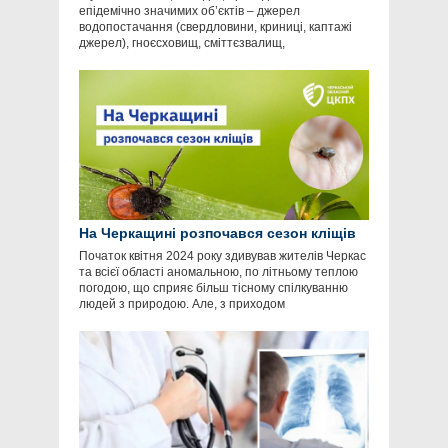
епідемічно значимих об’єктів – джерел
водопостачання (свердловини, криниці, каптажі
джерел), гноєсховищ, сміттєзвалищ,
На Черкащині розпочався сезон кліщів
Початок квітня 2024 року здивував жителів Черкас
та всієї області аномальною, по літньому теплою
погодою, що сприяє більш тісному спілкуванню
людей з природою. Але, з приходом