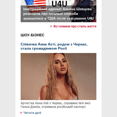
Імміграційний адвокат Альона Шевцова
розповіла про легальні способи
залишитися в США після скасування U4U
Всі новини про стиль життя
ШОУ-БІЗНЕС
Співачка Анна Асті, родом з Черкас,
стала громадянкою Росії
Артистка Анна Asti з Черкас, справжнє ім'я якої
Ганна Дзюба, отримала російський паспорт.
Читати далі