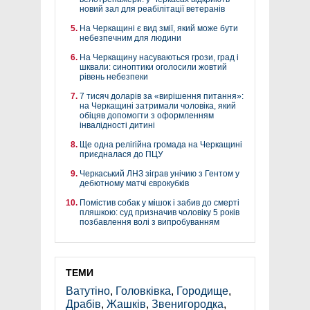
новий зал для реабілітації ветеранів
На Черкащині є вид змії, який може бути
небезпечним для людини
На Черкащину насуваються грози, град і
шквали: синоптики оголосили жовтий
рівень небезпеки
7 тисяч доларів за «вирішення питання»:
на Черкащині затримали чоловіка, який
обіцяв допомогти з оформленням
інвалідності дитині
Ще одна релігійна громада на Черкащині
приєдналася до ПЦУ
Черкаський ЛНЗ зіграв унічию з Гентом у
дебютному матчі єврокубків
Помістив собак у мішок і забив до смерті
пляшкою: суд призначив чоловіку 5 років
позбавлення волі з випробуванням
ТЕМИ
Ватутіно
,
Головківка
,
Городище
,
Драбів
,
Жашків
,
Звенигородка
,