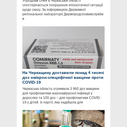
Упродовж січня в Черкаській області
спостерігається погіршення епізоотичної ситуації
щодо сказу. За інформацією Державної
регіональної лабораторії Держпродспоживслужби
в
На Черкащину доставили понад 4 тисячі
доз омікрон-специфічної вакцини проти
COVID-19
Черкаська область отримала 3 960 доз вакцини
для профілактики коронавірусної інфекції у
дорослих та 100 доз – для профілактики COVID-
19 у дітей. Із партії, яка надійшла для