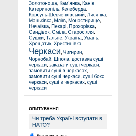
Золотоноша
,
Кам’янка
,
Канів
,
Катеринопіль
,
Келеберда
,
Корсунь-Шевченківський
,
Лисянка
,
Маньківка
,
Мліїв
,
Монастирище
,
Нечаївка
,
Пекарі
,
Прохорівка
,
Свидівок
,
Сміла
,
Старосілля
,
Сушки
,
Тальне
,
Україна
,
Умань
,
Хрещатик
,
Христинівка
,
Черкаси
,
Чигирин
,
Чорнобай
,
Шпола
,
доставка суші
черкаси
,
заказати суші черкаси
,
замовити суші в черкасах
,
замовити суші черкаси
,
суші бокс
черкаси
,
суші в черкасах
,
суші
черкаси
ОПИТУВАННЯ
Чи треба Україні вступати в
НАТО?
Безумовно, так