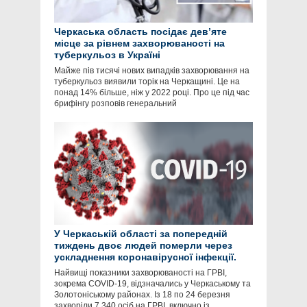
Черкаська область посідає девʼяте
місце за рівнем захворюваності на
туберкульоз в Україні
Майже пів тисячі нових випадків захворювання на
туберкульоз виявили торік на Черкащині. Це на
понад 14% більше, ніж у 2022 році. Про це під час
брифінгу розповів генеральний
У Черкаській області за попередній
тиждень двоє людей померли через
ускладнення коронавірусної інфекції.
Найвищі показники захворюваності на ГРВІ,
зокрема COVID-19, відзначались у Черкаському та
Золотоніському районах. Із 18 по 24 березня
захворіли 7 340 осіб на ГРВІ, включно із