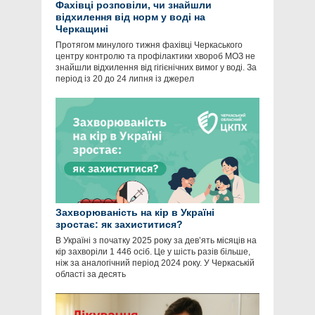
Фахівці розповіли, чи знайшли
відхилення від норм у воді на
Черкащині
Протягом минулого тижня фахівці Черкаського
центру контролю та профілактики хвороб МОЗ не
знайшли відхилення від гігієнічних вимог у воді. За
період із 20 до 24 липня із джерел
Захворюваність на кір в Україні
зростає: як захиститися?
В Україні з початку 2025 року за дев’ять місяців на
кір захворіли 1 446 осіб. Це у шість разів більше,
ніж за аналогічний період 2024 року. У Черкаській
області за десять