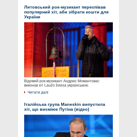
Литовський рок-музикант переспівав
популярний хіт, аби зібрати кошти для
України
Відомий рок-музикант Андрюс Момантовас
виконав хіт Laužo šviesa українською.
Читати далі
Італійська група Maneskin випустила
хіт, що висміює Путіна (відео)