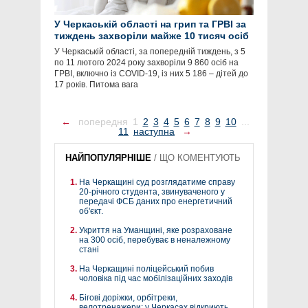
У Черкаській області на грип та ГРВІ за
тиждень захворіли майже 10 тисяч осіб
У Черкаській області, за попередній тиждень, з 5
по 11 лютого 2024 року захворіли 9 860 осіб на
ГРВІ, включно із COVID-19, із них 5 186 – дітей до
17 років. Питома вага
←
попередня
1
2
3
4
5
6
7
8
9
10
...
11
наступна
→
НАЙПОПУЛЯРНІШЕ
/
ЩО КОМЕНТУЮТЬ
На Черкащині суд розглядатиме справу
20-річного студента, звинуваченого у
передачі ФСБ даних про енергетичний
об'єкт.
Укриття на Уманщині, яке розраховане
на 300 осіб, перебуває в неналежному
стані
На Черкащині поліцейський побив
чоловіка під час мобілізаційних заходів
Бігові доріжки, орбітреки,
велотренажери: у Черкасах відкриють