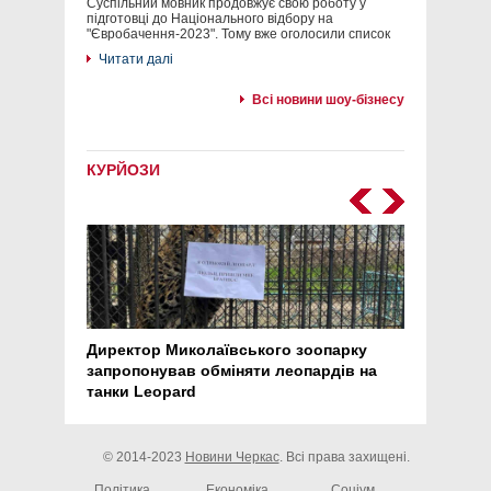
Суспільний мовник продовжує свою роботу у
підготовці до Національного відбору на
"Євробачення-2023". Тому вже оголосили список
Читати далі
Всі новини шоу-бізнесу
КУРЙОЗИ
Директор Миколаївського зоопарку
Перс
запропонував обміняти леопардів на
30 ро
танки Leopard
арте
© 2014-2023
Новини Черкас
. Всі права захищені.
Політика
Економіка
Соціум