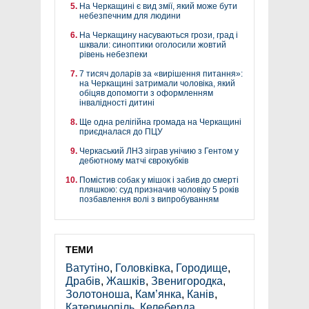
На Черкащині є вид змії, який може бути
небезпечним для людини
На Черкащину насуваються грози, град і
шквали: синоптики оголосили жовтий
рівень небезпеки
7 тисяч доларів за «вирішення питання»:
на Черкащині затримали чоловіка, який
обіцяв допомогти з оформленням
інвалідності дитині
Ще одна релігійна громада на Черкащині
приєдналася до ПЦУ
Черкаський ЛНЗ зіграв унічию з Гентом у
дебютному матчі єврокубків
Помістив собак у мішок і забив до смерті
пляшкою: суд призначив чоловіку 5 років
позбавлення волі з випробуванням
ТЕМИ
Ватутіно
,
Головківка
,
Городище
,
Драбів
,
Жашків
,
Звенигородка
,
Золотоноша
,
Кам’янка
,
Канів
,
Катеринопіль
,
Келеберда
,