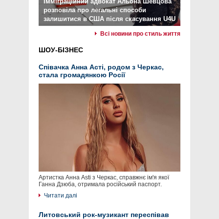
Імміграційний адвокат Альона Шевцова
розповіла про легальні способи
залишитися в США після скасування U4U
Всі новини про стиль життя
ШОУ-БІЗНЕС
Співачка Анна Асті, родом з Черкас,
стала громадянкою Росії
Артистка Анна Asti з Черкас, справжнє ім'я якої
Ганна Дзюба, отримала російський паспорт.
Читати далі
Литовський рок-музикант переспівав