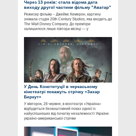
Через 13 років: стала відома дата
виходу другої частини фільму "Аватар"
Режисер фільму – Джеймс Кемерон, картину
знімала студія 20th Century Studios, яка входить до
The Walt Disney Company. До прем'єри
залишилося лише півтора місяці — у
У День Конституції в черкаському
кінотеатрі покажуть стрічку «Захар
Беркут»
У вівторок, 28 червня, в кінотеатрі «Україна»
відбудеться безкоштовний показ однієї із
найуспішніших від початку незалежності України
україно-американської стрічки