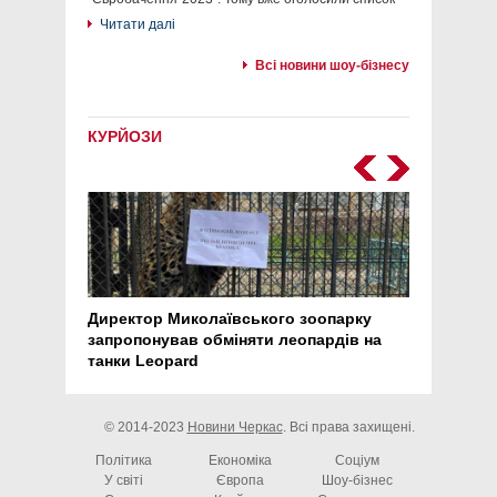
Читати далі
Всі новини шоу-бізнесу
КУРЙОЗИ
Директор Миколаївського зоопарку
Перс
запропонував обміняти леопардів на
30 ро
танки Leopard
арте
© 2014-2023
Новини Черкас
. Всі права захищені.
Політика
Економіка
Соціум
У світі
Європа
Шоу-бізнес