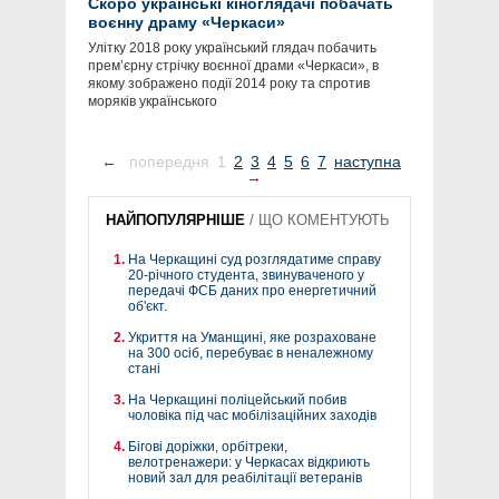
Скоро українські кіноглядачі побачать
воєнну драму «Черкаси»
Улітку 2018 року український глядач побачить
прем’єрну стрічку воєнної драми «Черкаси», в
якому зображено події 2014 року та спротив
моряків українського
←
попередня
1
2
3
4
5
6
7
наступна
→
НАЙПОПУЛЯРНІШЕ
/
ЩО КОМЕНТУЮТЬ
На Черкащині суд розглядатиме справу
20-річного студента, звинуваченого у
передачі ФСБ даних про енергетичний
об'єкт.
Укриття на Уманщині, яке розраховане
на 300 осіб, перебуває в неналежному
стані
На Черкащині поліцейський побив
чоловіка під час мобілізаційних заходів
Бігові доріжки, орбітреки,
велотренажери: у Черкасах відкриють
новий зал для реабілітації ветеранів