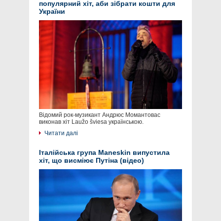
популярний хіт, аби зібрати кошти для
України
Відомий рок-музикант Андрюс Момантовас
виконав хіт Laužo šviesa українською.
Читати далі
Італійська група Maneskin випустила
хіт, що висміює Путіна (відео)