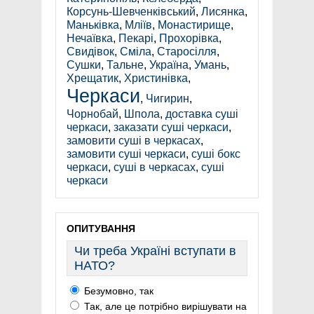
Корсунь-Шевченківський
,
Лисянка
,
Маньківка
,
Мліїв
,
Монастирище
,
Нечаївка
,
Пекарі
,
Прохорівка
,
Свидівок
,
Сміла
,
Старосілля
,
Сушки
,
Тальне
,
Україна
,
Умань
,
Хрещатик
,
Христинівка
,
Черкаси
,
Чигирин
,
Чорнобай
,
Шпола
,
доставка суші
черкаси
,
заказати суші черкаси
,
замовити суші в черкасах
,
замовити суші черкаси
,
суші бокс
черкаси
,
суші в черкасах
,
суші
черкаси
ОПИТУВАННЯ
Чи треба Україні вступати в
НАТО?
Безумовно, так
Так, але це потрібно вирішувати на