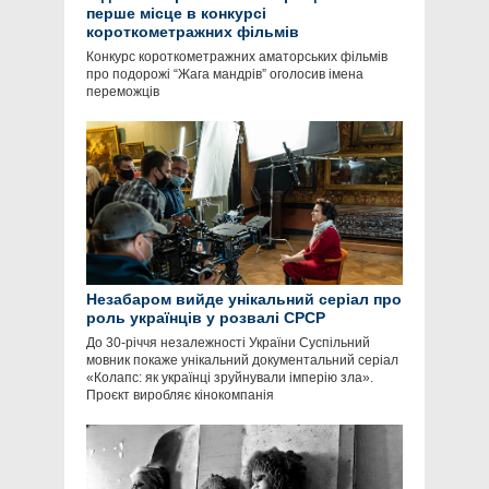
перше місце в конкурсі
короткометражних фільмів
Конкурс короткометражних аматорських фільмів
про подорожі “Жага мандрів” оголосив імена
переможців
Незабаром вийде унікальний серіал про
роль українців у розвалі СРСР
До 30-річчя незалежності України Суспільний
мовник покаже унікальний документальний серіал
«Колапс: як українці зруйнували імперію зла».
Проєкт виробляє кінокомпанія