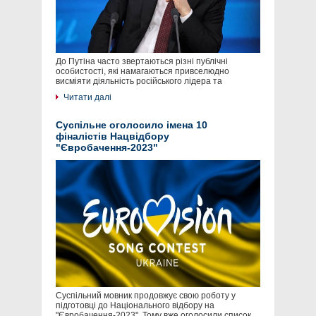
До Путіна часто звертаються різні публічні
особистості, які намагаються привселюдно
висміяти діяльність російського лідера та
Читати далі
Суспільне оголосило імена 10
фіналістів Нацвідбору
"Євробачення-2023"
Суспільний мовник продовжує свою роботу у
підготовці до Національного відбору на
"Євробачення-2023". Тому вже оголосили список