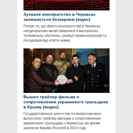
Зухвале кінопіратство в Черкасах
залишається безкарним (відео)
Попри те, що факти кінопіратства в Черкасах
неодноразово висвітлювалися в матеріалах
телеканалу «Антена», реакції правоохоронців та
посадовців від освіти немає.
Вышел трейлер фильма о
сопротивлении украинского тральщика
в Крыму (видео)
Государственное агентство по вопросам кино
выпустило трейлер фильма о сопротивлении
украинского тральщика «Черкассы» во время
аннексии Крыма Россией в 2014 году.