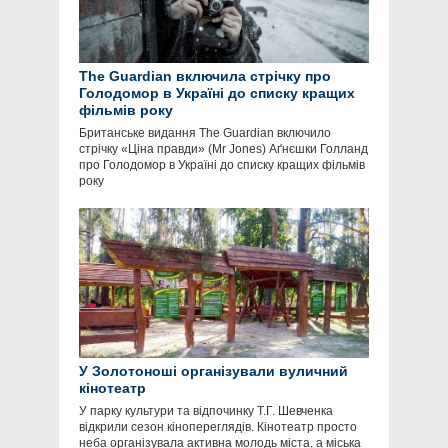
The Guardian включила стрічку про
Голодомор в Україні до списку кращих
фільмів року
Британське видання The Guardian включило
стрічку «Ціна правди» (Mr Jones) Аґнєшки Голланд
про Голодомор в Україні до списку кращих фільмів
року
У Золотоноші організували вуличний
кінотеатр
У парку культури та відпочинку Т.Г. Шевченка
відкрили сезон кінопереглядів. Кінотеатр просто
неба організувала активна молодь міста, а міська