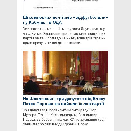
Шполянських політиків «відфутболили»
і у Кабміні, і в ОДА
Усе повертається навіть не у часи Януковича, а у
часи Кучми. Звернення представників політичних
партій міста Шполи до Кабінету Міністрів України
щодо призупинення дії постанови
На Шполянщині три депутати від Блоку
Петра Порошенка вийшли із лав партії
Три депутати Шполянської міської ради: Ігор
Мусюра, Тетяна Каландирець та Володимир
Пасєка, 22 березня, під час ХХІ-го засідання сесії
заявили про свій вихід із фракції Блоку