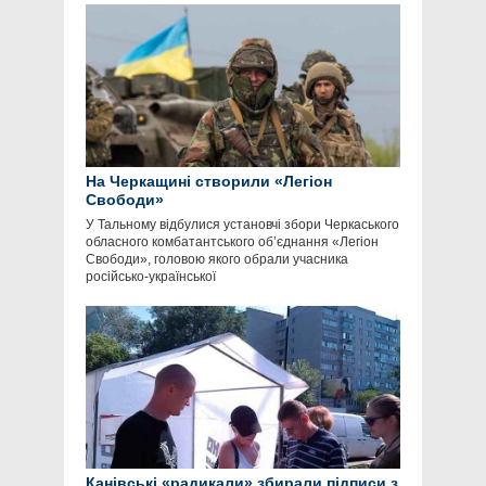
На Черкащині створили «Легіон
Свободи»
У Тальному відбулися установчі збори Черкаського
обласного комбатантського об’єднання «Легіон
Свободи», головою якого обрали учасника
російсько-української
Канівські «радикали» збирали підписи з