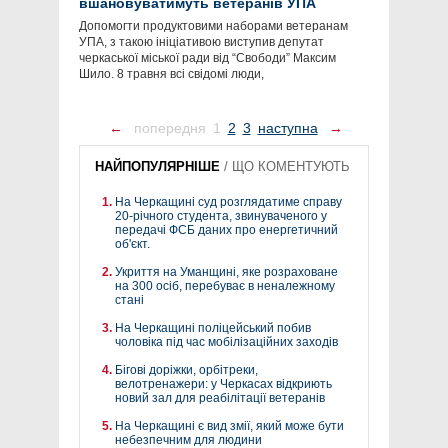
вшановуватимуть ветеранів УПА
Допомогти продуктовими наборами ветеранам
УПА, з такою ініціативою виступив депутат
черкаської міської ради від “Свободи” Максим
Шило. 8 травня всі свідомі люди,
←
попередня
1
2
3
наступна
→
НАЙПОПУЛЯРНІШЕ
/
ЩО КОМЕНТУЮТЬ
На Черкащині суд розглядатиме справу
20-річного студента, звинуваченого у
передачі ФСБ даних про енергетичний
об'єкт.
Укриття на Уманщині, яке розраховане
на 300 осіб, перебуває в неналежному
стані
На Черкащині поліцейський побив
чоловіка під час мобілізаційних заходів
Бігові доріжки, орбітреки,
велотренажери: у Черкасах відкриють
новий зал для реабілітації ветеранів
На Черкащині є вид змії, який може бути
небезпечним для людини