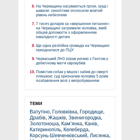
На Черкащину насуваються грози, град і
шквали: синоптики оголосили жовтий
рівень небезпеки
7 тисяч доларів за «вирішення питання»:
на Черкащині затримали чоловіка, який
обіцяв допомогти з оформленням
інвалідності дитині
Ще одна релігійна громада на Черкащині
приєдналася до ПЦУ
Черкаський ЛНЗ зіграв унічию з Гентом у
дебютному матчі єврокубків
Помістив собак у мішок і забив до смерті
пляшкою: суд призначив чоловіку 5 років
позбавлення волі з випробуванням
ТЕМИ
Ватутіно
,
Головківка
,
Городище
,
Драбів
,
Жашків
,
Звенигородка
,
Золотоноша
,
Кам’янка
,
Канів
,
Катеринопіль
,
Келеберда
,
Корсунь-Шевченківський
,
Лисянка
,