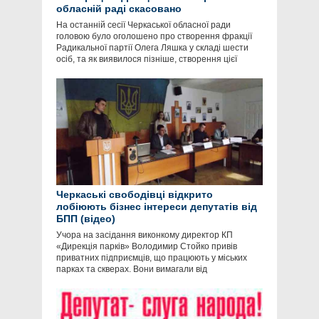
обласній раді скасовано
На останній сесії Черкаської обласної ради
головою було оголошено про створення фракції
Радикальної партії Олега Ляшка у складі шести
осіб, та як виявилося пізніше, створення цієї
Черкаські свободівці відкрито
лобіюють бізнес інтереси депутатів від
БПП (відео)
Учора на засідання виконкому директор КП
«Дирекція парків» Володимир Стойко привів
приватних підприємців, що працюють у міських
парках та скверах. Вони вимагали від