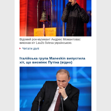
Відомий рок-музикант Андрюс Момантовас
виконав хіт Laužo šviesa українською.
Читати далі
Італійська група Maneskin випустила
хіт, що висміює Путіна (відео)