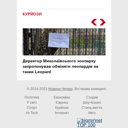
КУРЙОЗИ
Директор Миколаївського зоопарку
Перс
запропонував обміняти леопардів на
30 ро
танки Leopard
арте
© 2014-2023
Новини Черкас
. Всі права захищені.
Політика
Економіка
Соціум
У світі
Європа
Шоу-бізнес
Спорт
Курйози
Стиль життя
Hi-Tech
Інтернет
Авто