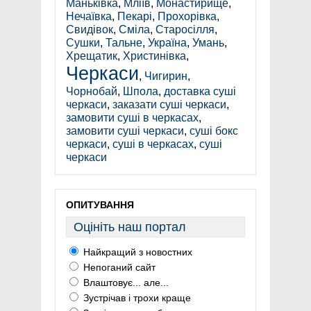
Маньківка
,
Мліїв
,
Монастирище
,
Нечаївка
,
Пекарі
,
Прохорівка
,
Свидівок
,
Сміла
,
Старосілля
,
Сушки
,
Тальне
,
Україна
,
Умань
,
Хрещатик
,
Христинівка
,
Черкаси
,
Чигирин
,
Чорнобай
,
Шпола
,
доставка суші
черкаси
,
заказати суші черкаси
,
замовити суші в черкасах
,
замовити суші черкаси
,
суші бокс
черкаси
,
суші в черкасах
,
суші
черкаси
ОПИТУВАННЯ
Оцініть наш портал
Найкращий з новостних
Непоганий сайт
Влаштовує... але...
Зустрічав і трохи краще