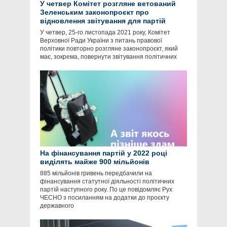
У четвер Комітет розгляне ветований
Зеленським законопроєкт про
відновлення звітування для партій
У четвер, 25-го листопада 2021 року, Комітет
Верховної Ради України з питань правової
політики повторно розгляне законопроєкт, який
має, зокрема, повернути звітування політичних
На фінансування партій у 2022 році
виділять майже 900 мільйонів
885 мільйонів гривень передбачили на
фінансування статутної діяльності політичних
партій наступного року. По це повідомляє Рух
ЧЕСНО з посиланням на додатки до проєкту
державного