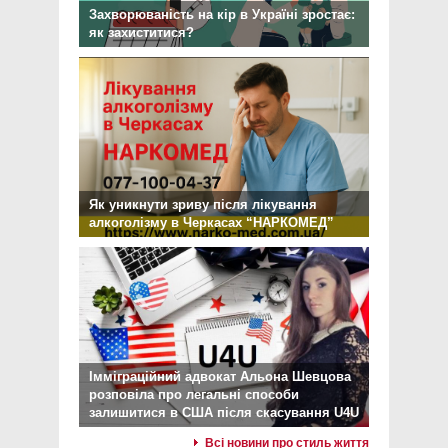
Захворюваність на кір в Україні зростає:
як захиститися?
Як уникнути зриву після лікування
алкоголізму в Черкасах “НАРКОМЕД”
Імміграційний адвокат Альона Шевцова
розповіла про легальні способи
залишитися в США після скасування U4U
Всі новини про стиль життя