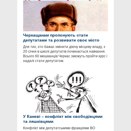
Черкащанам пропонують стати
депутатами та розвивати своє місто
Для тих, хто бажає змінити діючу місцеву владу, з
20 січня в школі депутатів починається навчання.
Всього 60 мешканців Черкас зможуть пройти курс і
надалі стати депутатом.
У Каневі – конфлікт між свободівцями
та ляшківцями
Конфлікт між депутатськими фракціями ВО