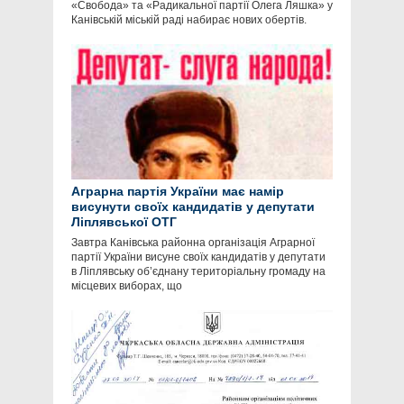
«Свобода» та «Радикальної партії Олега Ляшка» у
Канівській міській раді набирає нових обертів.
Аграрна партія України має намір
висунути своїх кандидатів у депутати
Ліплявської ОТГ
Завтра Канівська районна організація Аграрної
партії України висуне своїх кандидатів у депутати
в Ліплявську об’єднану територіальну громаду на
місцевих виборах, що