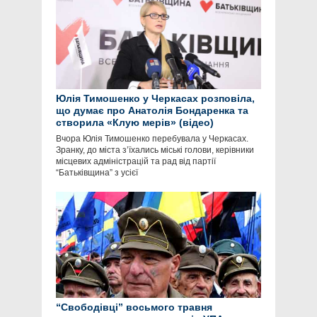
Юлія Тимошенко у Черкасах розповіла,
що думає про Анатолія Бондаренка та
створила «Клую мерів» (відео)
Вчора Юлія Тимошенко перебувала у Черкасах.
Зранку, до міста з’їхались міські голови, керівники
місцевих адміністрацій та рад від партії
“Батьківщина” з усієї
“Свободівці” восьмого травня