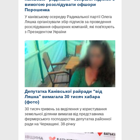
вимогою розслідувати офшори
Порошенка
У канівському осередку Радикальної партії Олега
Ляшка організували збір підписів за проведення
розслідування офшорних компаній, які пов'язують
з Президентом України
Депутатка Канівської райради “від
Ляшка” вимагала 30 тисяч хабара
(фото)
30 тисяч гривень за виділення у користування
земельної ділянки вимагав від представника
фермерського господарства депутатка районної
ради на Черкащині. 38-річну