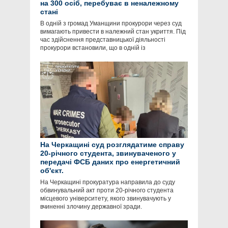
на 300 осіб, перебуває в неналежному
стані
В одній з громад Уманщини прокурори через суд
вимагають привести в належний стан укриття. Під
час здійснення представницької діяльності
прокурори встановили, що в одній із
На Черкащині суд розглядатиме справу
20-річного студента, звинуваченого у
передачі ФСБ даних про енергетичний
об'єкт.
На Черкащині прокуратура направила до суду
обвинувальний акт проти 20-річного студента
місцевого університету, якого звинувачують у
вчиненні злочину державної зради.