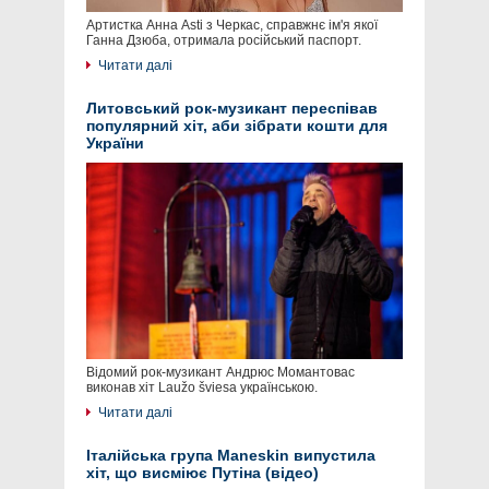
Артистка Анна Asti з Черкас, справжнє ім'я якої
Ганна Дзюба, отримала російський паспорт.
Читати далі
Литовський рок-музикант переспівав
популярний хіт, аби зібрати кошти для
України
Відомий рок-музикант Андрюс Момантовас
виконав хіт Laužo šviesa українською.
Читати далі
Італійська група Maneskin випустила
хіт, що висміює Путіна (відео)