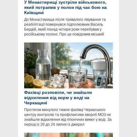
У Монастирищі зустріли військового,
який потрапив у полон під час бою на
Київщині
До Монастирища після тривалого лікування та
реабілітації повернувся підполковник Василь
Бердій, який понад чотири роки перебував у
російському полоні. Про це повідомив міський
Фахівці розповіли, чи знайшли
відхилення від норм у воді на
Черкащині
Протягом минулого тижня фахівці Черкаського
центру контролю та профілактики хвороб МОЗ не
знайшли відхилення від гігієнічних вимог у воді. За
період із 20 до 24 липня із джерел