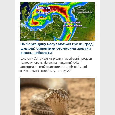
На Черкащину насуваються грози, град і
шквали: синоптики оголосили жовтий
рівень небезпеки
Циклон «Cerry» активізував атмосферні процеси
та поступово витісняє на південний схід
антициклон, який протягом останніх п'яти днів
забезпечував стабільну погоду. 20