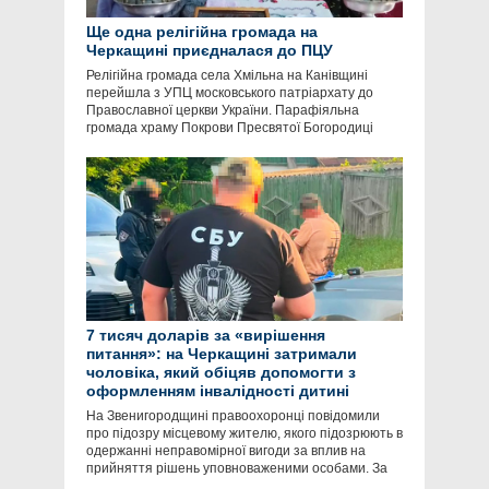
Ще одна релігійна громада на
Черкащині приєдналася до ПЦУ
Релігійна громада села Хмільна на Канівщині
перейшла з УПЦ московського патріархату до
Православної церкви України. Парафіяльна
громада храму Покрови Пресвятої Богородиці
7 тисяч доларів за «вирішення
питання»: на Черкащині затримали
чоловіка, який обіцяв допомогти з
оформленням інвалідності дитині
На Звенигородщині правоохоронці повідомили
про підозру місцевому жителю, якого підозрюють в
одержанні неправомірної вигоди за вплив на
прийняття рішень уповноваженими особами. За