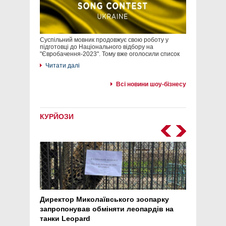
Суспільний мовник продовжує свою роботу у
підготовці до Національного відбору на
"Євробачення-2023". Тому вже оголосили список
Читати далі
Всі новини шоу-бізнесу
КУРЙОЗИ
Директор Миколаївського зоопарку
Перс
запропонував обміняти леопардів на
30 ро
танки Leopard
арте