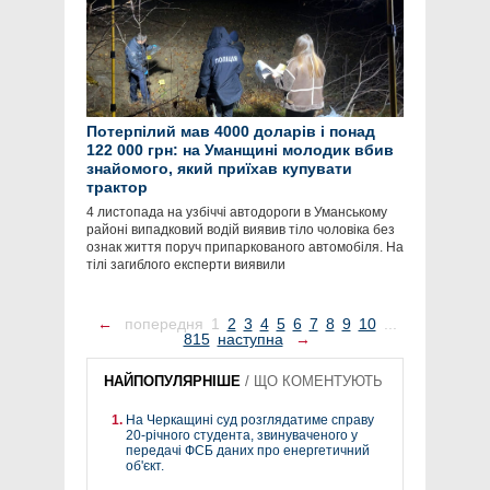
Потерпілий мав 4000 доларів і понад
122 000 грн: на Уманщині молодик вбив
знайомого, який приїхав купувати
трактор
4 листопада на узбіччі автодороги в Уманському
районі випадковий водій виявив тіло чоловіка без
ознак життя поруч припаркованого автомобіля. На
тілі загиблого експерти виявили
←
попередня
1
2
3
4
5
6
7
8
9
10
...
815
наступна
→
НАЙПОПУЛЯРНІШЕ
/
ЩО КОМЕНТУЮТЬ
На Черкащині суд розглядатиме справу
20-річного студента, звинуваченого у
передачі ФСБ даних про енергетичний
об'єкт.