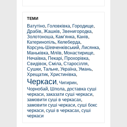
ТЕМИ
Ватутіно
,
Головківка
,
Городище
,
Драбів
,
Жашків
,
Звенигородка
,
Золотоноша
,
Кам’янка
,
Канів
,
Катеринопіль
,
Келеберда
,
Корсунь-Шевченківський
,
Лисянка
,
Маньківка
,
Мліїв
,
Монастирище
,
Нечаївка
,
Пекарі
,
Прохорівка
,
Свидівок
,
Сміла
,
Старосілля
,
Сушки
,
Тальне
,
Україна
,
Умань
,
Хрещатик
,
Христинівка
,
Черкаси
,
Чигирин
,
Чорнобай
,
Шпола
,
доставка суші
черкаси
,
заказати суші черкаси
,
замовити суші в черкасах
,
замовити суші черкаси
,
суші бокс
черкаси
,
суші в черкасах
,
суші
черкаси