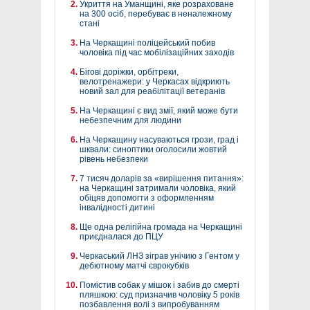
Укриття на Уманщині, яке розраховане
на 300 осіб, перебуває в неналежному
стані
На Черкащині поліцейський побив
чоловіка під час мобілізаційних заходів
Бігові доріжки, орбітреки,
велотренажери: у Черкасах відкриють
новий зал для реабілітації ветеранів
На Черкащині є вид змії, який може бути
небезпечним для людини
На Черкащину насуваються грози, град і
шквали: синоптики оголосили жовтий
рівень небезпеки
7 тисяч доларів за «вирішення питання»:
на Черкащині затримали чоловіка, який
обіцяв допомогти з оформленням
інвалідності дитині
Ще одна релігійна громада на Черкащині
приєдналася до ПЦУ
Черкаський ЛНЗ зіграв унічию з Гентом у
дебютному матчі єврокубків
Помістив собак у мішок і забив до смерті
пляшкою: суд призначив чоловіку 5 років
позбавлення волі з випробуванням