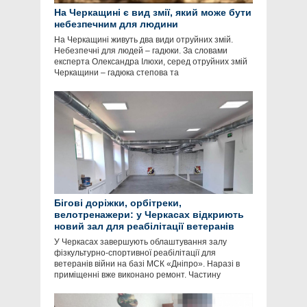
На Черкащині є вид змії, який може бути
небезпечним для людини
На Черкащині живуть два види отруйних змій.
Небезпечні для людей – гадюки. За словами
експерта Олександра Ілюхи, серед отруйних змій
Черкащини – гадюка степова та
Бігові доріжки, орбітреки,
велотренажери: у Черкасах відкриють
новий зал для реабілітації ветеранів
У Черкасах завершують облаштування залу
фізкультурно-спортивної реабілітації для
ветеранів війни на базі МСК «Дніпро». Наразі в
приміщенні вже виконано ремонт. Частину