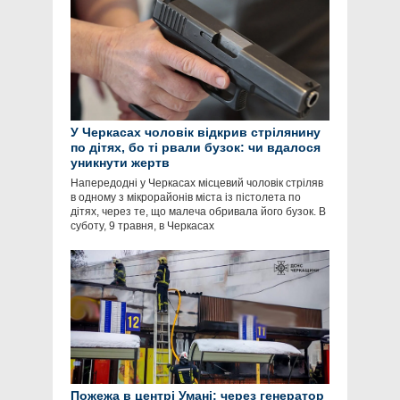
У Черкасах чоловік відкрив стрілянину
по дітях, бо ті рвали бузок: чи вдалося
уникнути жертв
Напередодні у Черкасах місцевий чоловік стріляв
в одному з мікрорайонів міста із пістолета по
дітях, через те, що малеча обривала його бузок. В
суботу, 9 травня, в Черкасах
Пожежа в центрі Умані: через генератор