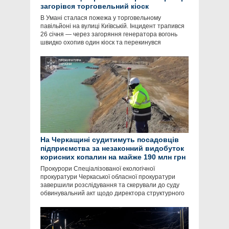
загорівся торговельний кіоск
В Умані сталася пожежа у торговельному
павільйоні на вулиці Київській. Інцидент трапився
26 січня — через загоряння генератора вогонь
швидко охопив один кіоск та перекинувся
На Черкащині судитимуть посадовців
підприємства за незаконний видобуток
корисних копалин на майже 190 млн грн
Прокурори Спеціалізованої екологічної
прокуратури Черкаської обласної прокуратури
завершили розслідування та скерували до суду
обвинувальний акт щодо директора структурного