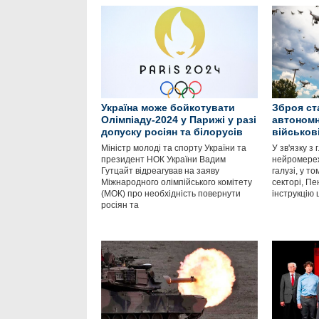
Україна може бойкотувати
Зброя ст
Олімпіаду-2024 у Парижі у разі
автоном
допуску росіян та білорусів
військові
Міністр молоді та спорту України та
У зв'язку 
президент НОК України Вадим
нейромереж
Гутцайт відреагував на заяву
галузі, у то
Міжнародного олімпійського комітету
секторі, П
(МОК) про необхідність повернути
інструкцію
росіян та