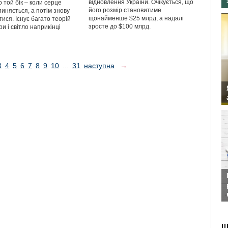
відновлення України. Очікується, що
 той бік – коли серце
його розмір становитиме
иняється, а потім знову
щонайменше $25 млрд, а надалі
ися. Існує багато теорій
зросте до $100 млрд.
и і світло наприкінці
3
4
5
6
7
8
9
10
...
31
наступна
→
Ш