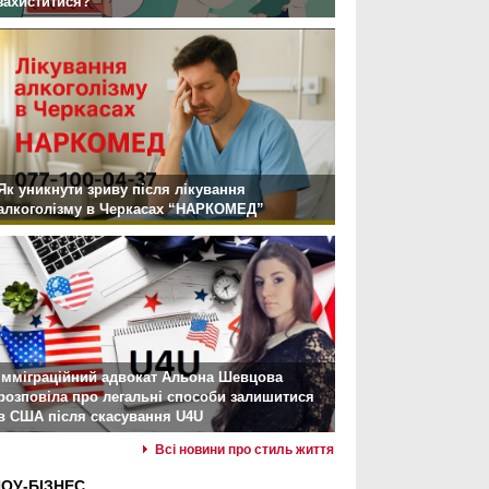
захиститися?
Як уникнути зриву після лікування
алкоголізму в Черкасах “НАРКОМЕД”
Імміграційний адвокат Альона Шевцова
розповіла про легальні способи залишитися
в США після скасування U4U
Всі новини про стиль життя
ОУ-БІЗНЕС