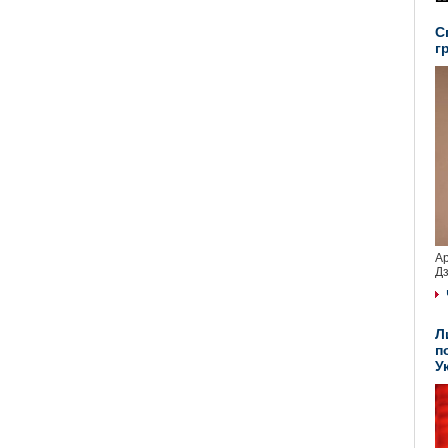
С
г
Ар
Дз
Л
п
У