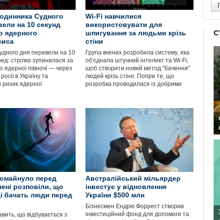
годинника Судного
Wi-Fi навчилися
вели на 10 секунд
використовувати для
о ядерного
шпигування за людьми крізь
С
сиса
стіни
удного дня перевели на 10
Група вчених розробила систему, яка
ед: стрілка зупинилася за
об'єднала штучний інтелект та Wi-Fi,
о ядерної півночі — через
щоб створити новий метод "бачення"
росії в Україну та
людей крізь стіни. Попри те, що
 ризик ядерної
розробка проводилася із добрими
омайнуло перед
Австралійський мільярдер
чені розповіли, що
інвестує у відновлення
і бачать люди перед
України $500 млн
Бізнесмен Ендрю Форрест створив
інвестиційний фонд для допомоги та
кавить, що відбувається з