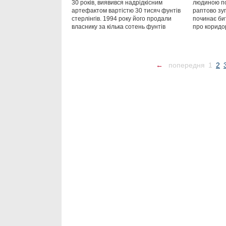
30 років, виявився надрідкісним
людиною по
артефактом вартістю 30 тисяч фунтів
раптово зуп
стерлінгів. 1994 року його продали
починає бит
власнику за кілька сотень фунтів
про коридор
←
попередня
1
2