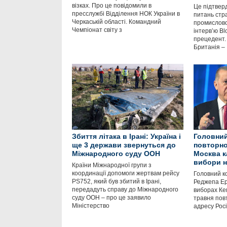
візках. Про це повідомили в
Це підтверд
пресслужбі Відділення НОК України в
питань стра
Черкаській області. Командний
промислово
Чемпіонат світу з
інтервʼю B
прецедент.
Британія –
Збиття літака в Ірані: Україна і
Головний
ще 3 держави звернуться до
повторно
Міжнародного суду ООН
Москва к
вибори н
Країни Міжнародної групи з
координації допомоги жертвам рейсу
Головний к
PS752, який був збитий в Ірані,
Реджепа Ер
передадуть справу до Міжнародного
виборах Ке
суду ООН – про це заявило
травня пов
Міністерство
адресу Рос