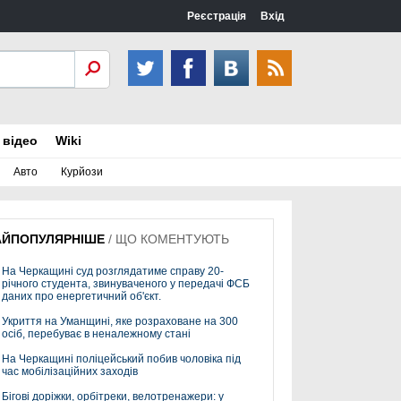
Реєстрація
Вхід
 відео
Wiki
Авто
Курйози
АЙПОПУЛЯРНІШЕ
/
ЩО КОМЕНТУЮТЬ
На Черкащині суд розглядатиме справу 20-
річного студента, звинуваченого у передачі ФСБ
даних про енергетичний об'єкт.
Укриття на Уманщині, яке розраховане на 300
осіб, перебуває в неналежному стані
На Черкащині поліцейський побив чоловіка під
час мобілізаційних заходів
Бігові доріжки, орбітреки, велотренажери: у