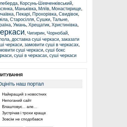
леберда
,
Корсунь-Шевченківський
,
сянка
,
Маньківка
,
Мліїв
,
Монастирище
,
чаївка
,
Пекарі
,
Прохорівка
,
Свидівок
,
іла
,
Старосілля
,
Сушки
,
Тальне
,
раїна
,
Умань
,
Хрещатик
,
Христинівка
,
еркаси
,
Чигирин
,
Чорнобай
,
пола
,
доставка суші черкаси
,
заказати
ші черкаси
,
замовити суші в черкасах
,
мовити суші черкаси
,
суші бокс
ркаси
,
суші в черкасах
,
суші черкаси
ПИТУВАННЯ
Оцініть наш портал
Найкращий з новостних
Непоганий сайт
Влаштовує... але...
Зустрічав і трохи краще
Зовсім не сподобався