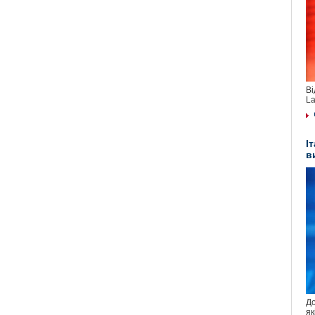
Ві
La
І
в
До
як