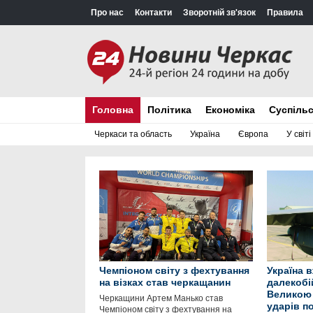
Про нас
Контакти
Зворотній зв'язок
Правила
Головна
Політика
Економіка
Суспіль
Черкаси та область
Україна
Європа
У світі
Чемпіоном світу з фехтування
Україна 
на візках став черкащанин
далекобій
Великою 
Черкащини Артем Манько став
ударів по
Чемпіоном світу з фехтування на