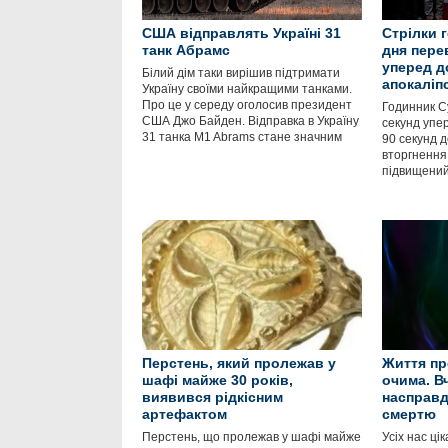
США відправлять Україні 31
Стрілки 
танк Абрамс
дня пере
уперед д
Білий дім таки вирішив підтримати
апокаліп
Україну своїми найкращими танками.
Про це у середу оголосив президент
Годинник С
США Джо Байден. Відправка в Україну
секунд упер
31 танка M1 Abrams стане значним
90 секунд д
вторгнення 
підвищений
Перстень, який пролежав у
Життя пр
шафі майже 30 років,
очима. В
виявився рідкісним
насправд
артефактом
смертю
Перстень, що пролежав у шафі майже
Усіх нас ці