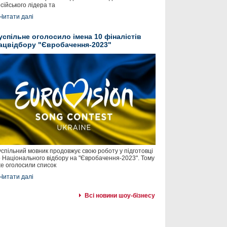
сійського лідера та
Читати далі
успільне оголосило імена 10 фіналістів
ацвідбору "Євробачення-2023"
спільний мовник продовжує свою роботу у підготовці
 Національного відбору на "Євробачення-2023". Тому
е оголосили список
Читати далі
Всі новини шоу-бізнесу