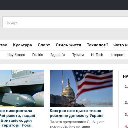
ство
Культура
Спорт
Стиль життя
Технології
Фото и
Шоу-бізнес
Релігія
Здоров'я
Туризм
Hi-Tech
Інтернет
Н
вже використала
Конгрес вже цього тижня
ні ракети, надані
розгляне допомогу Україні
Британією, для
Палата представників США цього
 території Росії.
тижня розгляне питання