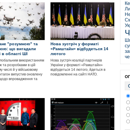
Ке
Ли
Не
См
Ук
Ч
Ш
ане "розумною" та
Нова зустріч у форматі
су
ною: що вигадали
«Рамштайн» відбудеться 14
за
 в області ШІ
лютого
че
з глобальним використанням
Нова зустріч коаліції партнерів
 та розробками в цій
України у форматі «Рамштайн»
му числі й у військовому
відбудеться 14 лютого, йдеться в
ентагон випустив оновлену
повідомленні на сайті НАТО.
О
 щодо впровадження та