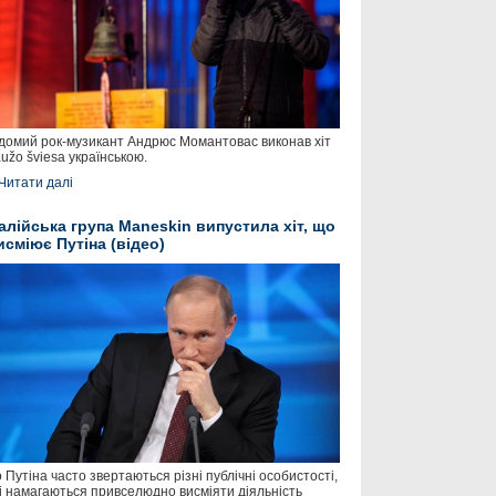
домий рок-музикант Андрюс Момантовас виконав хіт
užo šviesa українською.
Читати далі
талійська група Maneskin випустила хіт, що
исміює Путіна (відео)
 Путіна часто звертаються різні публічні особистості,
і намагаються привселюдно висміяти діяльність