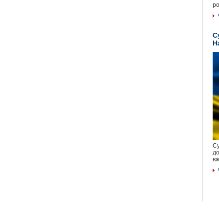
ро
С
Н
Су
до
вж