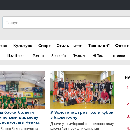
ство
Культура
Спорт
Стиль життя
Технології
Фото и
Шоу-бізнес
Релігія
Здоров'я
Туризм
Hi-Tech
Інтернет
Н
кі баскетболісти
У Золотоноші розіграли кубок
мпіонами дивізіону
з баскетболу
орської ліги Черкас
Днями у приміщенні спортивного залу
школи №3 пройшли фінальні
 баскетбольна команда