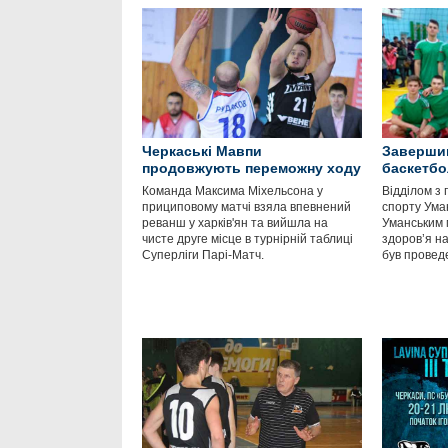
Черкаські Мавпи
Завершив
продовжують переможну ходу
баскетбо
Команда Максима Міхельсона у
Відділом з 
прициповому матчі взяла впевнений
спорту Уман
реванш у харків'ян та вийшла на
Уманським 
чисте друге місце в турнірній таблиці
здоров’я н
Суперліги Парі-Матч.
був провед