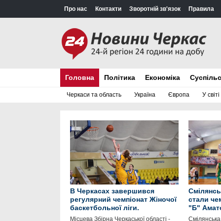
Про нас
Контакти
Зворотній зв'язок
Правила
Головна
Політика
Економіка
Суспіль
Черкаси та область
Україна
Європа
У світі
В Черкасах завершився
Смілянсь
регулярний чемпіонат Жіночої
стали че
баскетбольної ліги.
"Б" Амат
Місцева Збірна Черкаської області -
Смілянська