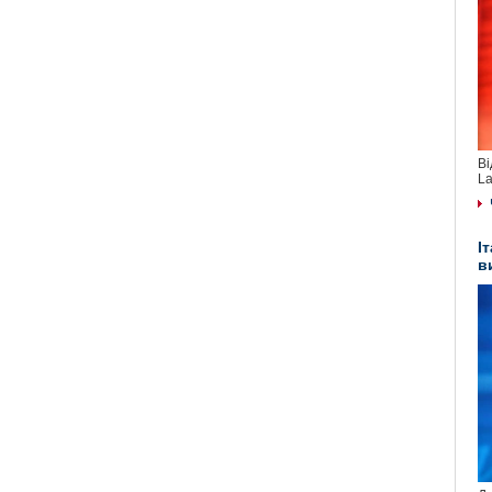
Ві
La
І
в