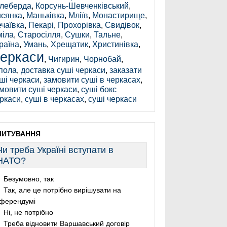
леберда
,
Корсунь-Шевченківський
,
сянка
,
Маньківка
,
Мліїв
,
Монастирище
,
чаївка
,
Пекарі
,
Прохорівка
,
Свидівок
,
іла
,
Старосілля
,
Сушки
,
Тальне
,
раїна
,
Умань
,
Хрещатик
,
Христинівка
,
еркаси
,
Чигирин
,
Чорнобай
,
пола
,
доставка суші черкаси
,
заказати
ші черкаси
,
замовити суші в черкасах
,
мовити суші черкаси
,
суші бокс
ркаси
,
суші в черкасах
,
суші черкаси
ПИТУВАННЯ
Чи треба Україні вступати в
НАТО?
Безумовно, так
Так, але це потрібно вирішувати на
ферендумі
Ні, не потрібно
Треба відновити Варшавський договір