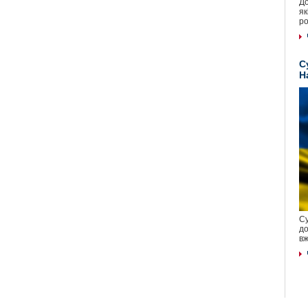
До
як
ро
С
Н
Су
до
вж