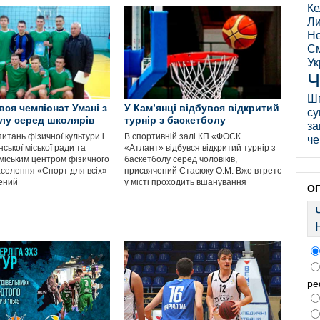
Ке
Ли
Не
См
Ук
Ч
Ш
ся чемпіонат Умані з
У Кам’янці відбувся відкритий
су
лу серед школярів
турнір з баскетболу
за
питань фізичної культури і
В спортивній залі КП «ФОСК
че
ської міської ради та
«Атлант» відбувся відкритий турнір з
міським центром фізичного
баскетболу серед чоловіків,
аселення «Спорт для всіх»
присвячений Стасюку О.М. Вже втретє
ений
у місті проходить вшанування
О
ре