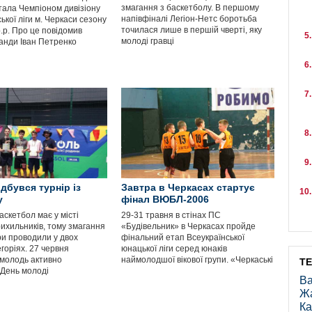
змагання з баскетболу. В першому
тала Чемпіоном дивізіону
напівфіналі Легіон-Нетс боротьба
ької ліги м. Черкаси сезону
точилася лише в першій чверті, яку
.р. Про це повідомив
молоді гравці
анди Іван Петренко
ідбувся турнір із
Завтра в Черкасах стартує
у
фінал ВЮБЛ-2006
скетбол має у місті
29-31 травня в стінах ПС
рихильників, тому змагання
«Будівельник» в Черкасах пройде
ри проводили у двох
фінальний етап Всеукраїнської
егоріях. 27 червня
юнацької ліги серед юнаків
 молодь активно
наймолодшої вікової групи. «Черкаські
Т
 День молоді
Ва
Ж
Ка