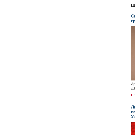
Ш
С
г
Ар
Дз
Л
п
У