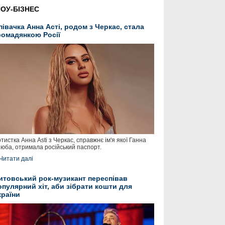
ОУ-БІЗНЕС
півачка Анна Асті, родом з Черкас, стала
ромадянкою Росії
тистка Анна Asti з Черкас, справжнє ім'я якої Ганна
юба, отримала російський паспорт.
Читати далі
итовський рок-музикант переспівав
опулярний хіт, аби зібрати кошти для
країни