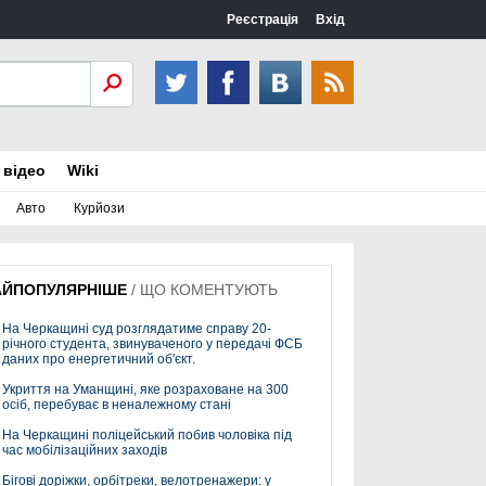
Реєстрація
Вхід
 відео
Wiki
Авто
Курйози
АЙПОПУЛЯРНІШЕ
/
ЩО КОМЕНТУЮТЬ
На Черкащині суд розглядатиме справу 20-
річного студента, звинуваченого у передачі ФСБ
даних про енергетичний об'єкт.
Укриття на Уманщині, яке розраховане на 300
осіб, перебуває в неналежному стані
На Черкащині поліцейський побив чоловіка під
час мобілізаційних заходів
Бігові доріжки, орбітреки, велотренажери: у