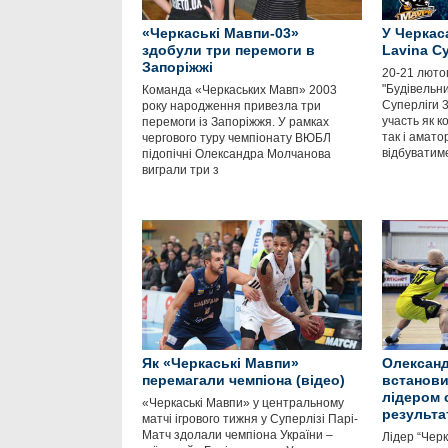
«Черкаські Мавпи-03»
У Черкас
здобули три перемоги в
Lavina С
Запоріжжі
20-21 люто
"Будівельни
Команда «Черкаських Мавп» 2003
Суперліги 3
року народження привезла три
участь як к
перемоги із Запоріжжя. У рамках
так і амато
чергового туру чемпіонату ВЮБЛ
відбуватим
підопічні Олександра Молчанова
виграли три з
Як «Черкаські Мавпи»
Олександ
перемагали чемпіона (відео)
встанови
лідером 
«Черкаські Мавпи» у центральному
результа
матчі ігрового тижня у Суперлізі Парі-
Матч здолали чемпіона України –
Лідер “Чер