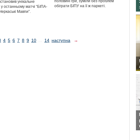
половині гри, зуміли без проблем
встановив унікальне
обіграти БІПУ на її ж паркеті.
 у останньому матчі “БІПА-
Черкаські Мавпи”.
3
4
5
6
7
8
9
10
...
14
наступна
→