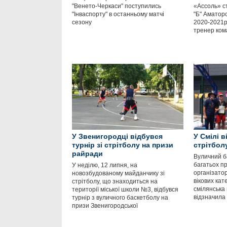
"Венето-Черкаси" поступились
«Ассоль» с
"Інваспорту" в останньому матчі
"Б" Аматорс
сезону
2020-2021р
тренер ком
У Звенигородці відбувся
У Смілі в
турнір зі стрітболу на призи
стрітбол
райради
Вуличний ба
багатьох п
У неділю, 12 липня, на
організато
новозбудованому майданчику зі
вікових кат
стрітболу, що знаходиться на
смілянська
території міської школи №3, відбувся
відзначила
турнір з вуличного баскетболу на
призи Звенигородської