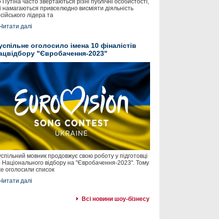
 Путіна часто звертаються різні публічні особистості,
і намагаються привселюдно висміяти діяльність
сійського лідера та
Читати далі
успільне оголосило імена 10 фіналістів
ацвідбору "Євробачення-2023"
спільний мовник продовжує свою роботу у підготовці
 Національного відбору на "Євробачення-2023". Тому
е оголосили список
Читати далі
Всі новини шоу-бізнесу