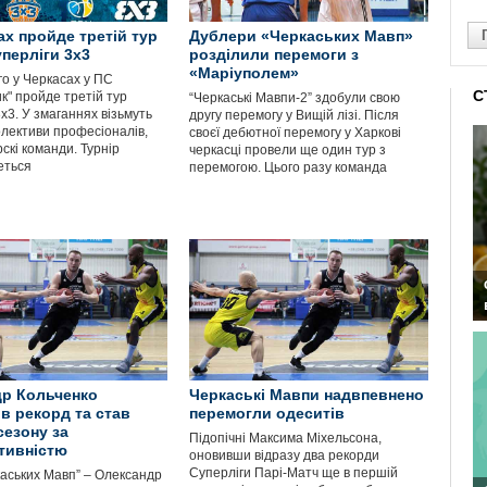
ах пройде третій тур
Дублери «Черкаських Мавп»
уперліги 3х3
розділили перемоги з
«Маріуполем»
го у Черкасах у ПС
С
к" пройде третій тур
“Черкаські Мавпи-2” здобули свою
х3. У змаганнях візьмуть
другу перемогу у Вищій лізі. Після
олективи професіоналів,
своєї дебютної перемогу у Харкові
рскі команди. Турнір
черкасці провели ще один тур з
еться
перемогою. Цього разу команда
р Кольченко
Черкаські Мавпи надвпевнено
в рекорд та став
перемогли одеситів
сезону за
Підопічні Максима Міхельсона,
тивністю
оновивши відразу два рекорди
Суперліги Парі-Матч ще в першій
каських Мавп” – Олександр