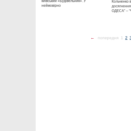
київський «Будівельник». У
Кольченко 
неймовірно
досягнення
ОДЕСА” – “
←
попередня
1
2