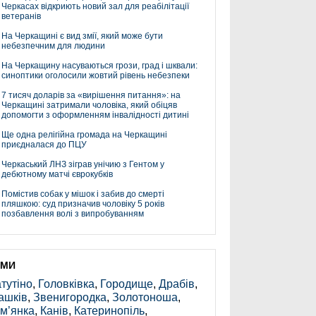
Черкасах відкриють новий зал для реабілітації
ветеранів
На Черкащині є вид змії, який може бути
небезпечним для людини
На Черкащину насуваються грози, град і шквали:
синоптики оголосили жовтий рівень небезпеки
7 тисяч доларів за «вирішення питання»: на
Черкащині затримали чоловіка, який обіцяв
допомогти з оформленням інвалідності дитині
Ще одна релігійна громада на Черкащині
приєдналася до ПЦУ
Черкаський ЛНЗ зіграв унічию з Гентом у
дебютному матчі єврокубків
Помістив собак у мішок і забив до смерті
пляшкою: суд призначив чоловіку 5 років
позбавлення волі з випробуванням
ЕМИ
тутіно
,
Головківка
,
Городище
,
Драбів
,
ашків
,
Звенигородка
,
Золотоноша
,
м’янка
,
Канів
,
Катеринопіль
,