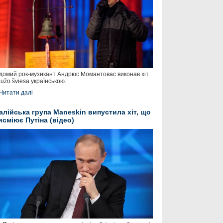
домий рок-музикант Андрюс Момантовас виконав хіт
užo šviesa українською.
Читати далі
талійська група Maneskin випустила хіт, що
исміює Путіна (відео)