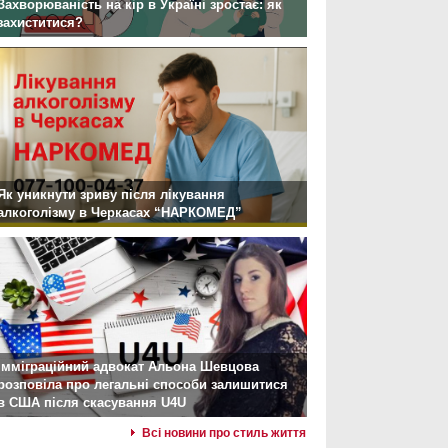
Захворюваність на кір в Україні зростає: як
захиститися?
Як уникнути зриву після лікування
алкоголізму в Черкасах “НАРКОМЕД”
Імміграційний адвокат Альона Шевцова
розповіла про легальні способи залишитися
в США після скасування U4U
Всі новини про стиль життя