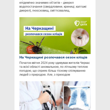
епідемічно значимих об’єктів – джерел
водопостачання (свердловини, криниці, каптажі
джерел), гноєсховищ, сміттєзвалищ,
На Черкащині розпочався сезон кліщів
Початок квітня 2024 року здивував жителів Черкас
та всієї області аномальною, по літньому теплою
погодою, що сприяє більш тісному спілкуванню
людей з природою. Але, з приходом