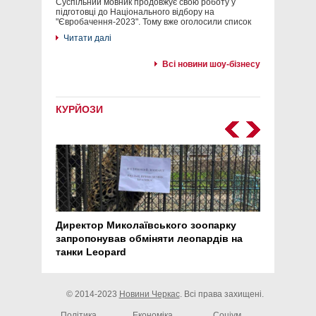
Суспільний мовник продовжує свою роботу у
підготовці до Національного відбору на
"Євробачення-2023". Тому вже оголосили список
Читати далі
Всі новини шоу-бізнесу
КУРЙОЗИ
Директор Миколаївського зоопарку
Перс
запропонував обміняти леопардів на
30 ро
танки Leopard
арте
© 2014-2023
Новини Черкас
. Всі права захищені.
Політика
Економіка
Соціум