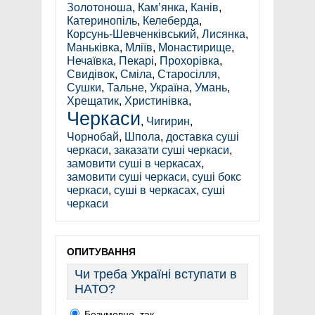
Золотоноша
,
Кам’янка
,
Канів
,
Катеринопіль
,
Келеберда
,
Корсунь-Шевченківський
,
Лисянка
,
Маньківка
,
Мліїв
,
Монастирище
,
Нечаївка
,
Пекарі
,
Прохорівка
,
Свидівок
,
Сміла
,
Старосілля
,
Сушки
,
Тальне
,
Україна
,
Умань
,
Хрещатик
,
Христинівка
,
Черкаси
,
Чигирин
,
Чорнобай
,
Шпола
,
доставка суші
черкаси
,
заказати суші черкаси
,
замовити суші в черкасах
,
замовити суші черкаси
,
суші бокс
черкаси
,
суші в черкасах
,
суші
черкаси
ОПИТУВАННЯ
Чи треба Україні вступати в
НАТО?
Безумовно, так