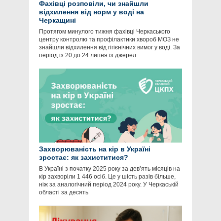
Фахівці розповіли, чи знайшли
відхилення від норм у воді на
Черкащині
Протягом минулого тижня фахівці Черкаського
центру контролю та профілактики хвороб МОЗ не
знайшли відхилення від гігієнічних вимог у воді. За
період із 20 до 24 липня із джерел
Захворюваність на кір в Україні
зростає: як захиститися?
В Україні з початку 2025 року за дев’ять місяців на
кір захворіли 1 446 осіб. Це у шість разів більше,
ніж за аналогічний період 2024 року. У Черкаській
області за десять