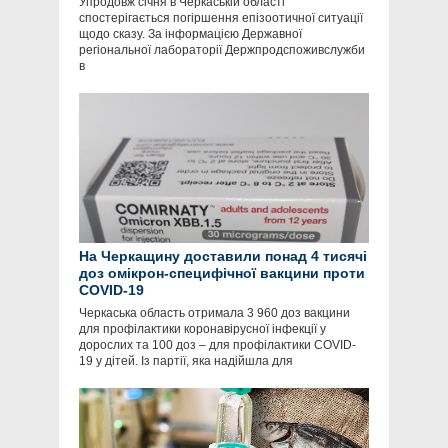
Упродовж січня в Черкаській області
спостерігається погіршення епізоотичної ситуації
щодо сказу. За інформацією Державної
регіональної лабораторії Держпродспоживслужби
в
На Черкащину доставили понад 4 тисячі
доз омікрон-специфічної вакцини проти
COVID-19
Черкаська область отримала 3 960 доз вакцини
для профілактики коронавірусної інфекції у
дорослих та 100 доз – для профілактики COVID-
19 у дітей. Із партії, яка надійшла для