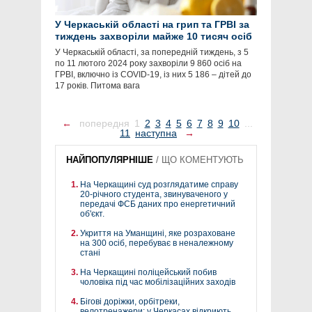
У Черкаській області на грип та ГРВІ за
тиждень захворіли майже 10 тисяч осіб
У Черкаській області, за попередній тиждень, з 5
по 11 лютого 2024 року захворіли 9 860 осіб на
ГРВІ, включно із COVID-19, із них 5 186 – дітей до
17 років. Питома вага
←
попередня
1
2
3
4
5
6
7
8
9
10
...
11
наступна
→
НАЙПОПУЛЯРНІШЕ
/
ЩО КОМЕНТУЮТЬ
На Черкащині суд розглядатиме справу
20-річного студента, звинуваченого у
передачі ФСБ даних про енергетичний
об'єкт.
Укриття на Уманщині, яке розраховане
на 300 осіб, перебуває в неналежному
стані
На Черкащині поліцейський побив
чоловіка під час мобілізаційних заходів
Бігові доріжки, орбітреки,
велотренажери: у Черкасах відкриють