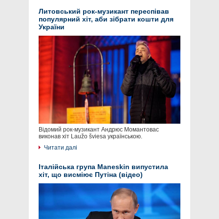
Литовський рок-музикант переспівав
популярний хіт, аби зібрати кошти для
України
Відомий рок-музикант Андрюс Момантовас
виконав хіт Laužo šviesa українською.
Читати далі
Італійська група Maneskin випустила
хіт, що висміює Путіна (відео)