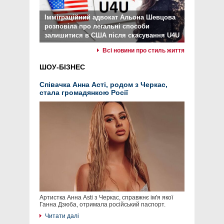
Імміграційний адвокат Альона Шевцова
розповіла про легальні способи
залишитися в США після скасування U4U
Всі новини про стиль життя
ШОУ-БІЗНЕС
Співачка Анна Асті, родом з Черкас,
стала громадянкою Росії
Артистка Анна Asti з Черкас, справжнє ім'я якої
Ганна Дзюба, отримала російський паспорт.
Читати далі