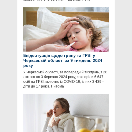
Епідситуація щодо грипу та ГРВІ у
Черкаській області за 9 тиждень 2024
року
У Черкаській області, за попередній тиждень, з 26
лютого по 3 березня 2024 року, захворіли 6 647
осіб на ГРВІ, включно із COVID-19, із них 3 439 –
діти до 17 років. Питома