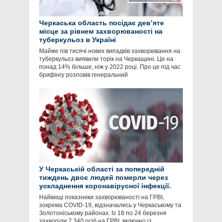
Черкаська область посідає девʼяте
місце за рівнем захворюваності на
туберкульоз в Україні
Майже пів тисячі нових випадків захворювання на
туберкульоз виявили торік на Черкащині. Це на
понад 14% більше, ніж у 2022 році. Про це під час
брифінгу розповів генеральний
У Черкаській області за попередній
тиждень двоє людей померли через
ускладнення коронавірусної інфекції.
Найвищі показники захворюваності на ГРВІ,
зокрема COVID-19, відзначались у Черкаському та
Золотоніському районах. Із 18 по 24 березня
захворіли 7 340 осіб на ГРВІ, включно із