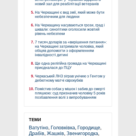
новий зал для реабілітації ветеранів
На Черкащині є вид змії, який може бути
небезпечним для людини
На Черкащину насуваються грози, град і
шквали: синоптики оголосили жовтий
рівень небезпеки
7 тисяч доларів за «вирішення питання»:
на Черкащині затримали чоловіка, який
обіцяв допомогти з оформленням
інвалідності дитині
Ще одна релігійна громада на Черкащині
приєдналася до ПЦУ
Черкаський ЛНЗ зіграв унічию з Гентом у
дебютному матчі єврокубків
Помістив собак у мішок і забив до смерті
пляшкою: суд призначив чоловіку 5 років
позбавлення волі з випробуванням
ТЕМИ
Ватутіно
,
Головківка
,
Городище
,
Драбів
,
Жашків
,
Звенигородка
,