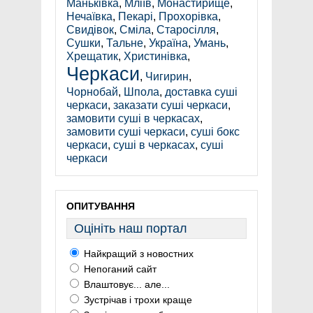
Маньківка
,
Мліїв
,
Монастирище
,
Нечаївка
,
Пекарі
,
Прохорівка
,
Свидівок
,
Сміла
,
Старосілля
,
Сушки
,
Тальне
,
Україна
,
Умань
,
Хрещатик
,
Христинівка
,
Черкаси
,
Чигирин
,
Чорнобай
,
Шпола
,
доставка суші
черкаси
,
заказати суші черкаси
,
замовити суші в черкасах
,
замовити суші черкаси
,
суші бокс
черкаси
,
суші в черкасах
,
суші
черкаси
ОПИТУВАННЯ
Оцініть наш портал
Найкращий з новостних
Непоганий сайт
Влаштовує... але...
Зустрічав і трохи краще