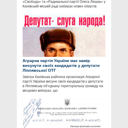
«Свобода» та «Радикальної партії Олега Ляшка» у
Канівській міській раді набирає нових обертів.
Аграрна партія України має намір
висунути своїх кандидатів у депутати
Ліплявської ОТГ
Завтра Канівська районна організація Аграрної
партії України висуне своїх кандидатів у депутати
в Ліплявську об’єднану територіальну громаду на
місцевих виборах, що