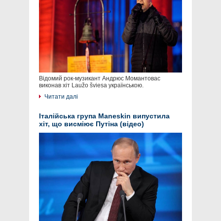
Відомий рок-музикант Андрюс Момантовас
виконав хіт Laužo šviesa українською.
Читати далі
Італійська група Maneskin випустила
хіт, що висміює Путіна (відео)