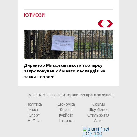
КУРЙОЗИ
Директор Миколаївського зоопарку
Перс
запропонував обміняти леопардів на
30 ро
танки Leopard
арте
© 2014-2023
Новини Черкас
. Всі права захищені.
Політика
Економіка
Соціум
У світі
Європа
Шоу-бізнес
Спорт
Курйози
Стиль життя
Hi-Tech
Інтернет
Авто