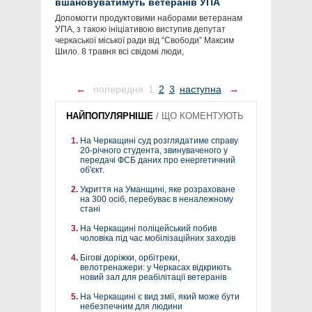
вшановуватимуть ветеранів УПА
Допомогти продуктовими наборами ветеранам
УПА, з такою ініціативою виступив депутат
черкаської міської ради від “Свободи” Максим
Шило. 8 травня всі свідомі люди,
←
попередня
1
2
3
наступна
→
НАЙПОПУЛЯРНІШЕ
/
ЩО КОМЕНТУЮТЬ
На Черкащині суд розглядатиме справу
20-річного студента, звинуваченого у
передачі ФСБ даних про енергетичний
об'єкт.
Укриття на Уманщині, яке розраховане
на 300 осіб, перебуває в неналежному
стані
На Черкащині поліцейський побив
чоловіка під час мобілізаційних заходів
Бігові доріжки, орбітреки,
велотренажери: у Черкасах відкриють
новий зал для реабілітації ветеранів
На Черкащині є вид змії, який може бути
небезпечним для людини