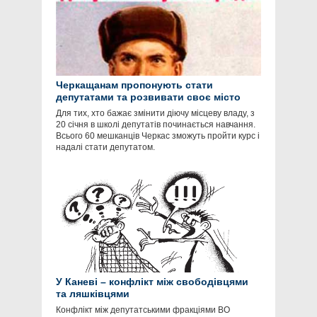
Черкащанам пропонують стати
депутатами та розвивати своє місто
Для тих, хто бажає змінити діючу місцеву владу, з
20 січня в школі депутатів починається навчання.
Всього 60 мешканців Черкас зможуть пройти курс і
надалі стати депутатом.
У Каневі – конфлікт між свободівцями
та ляшківцями
Конфлікт між депутатськими фракціями ВО