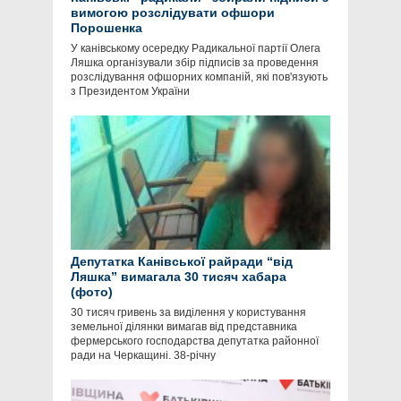
вимогою розслідувати офшори
Порошенка
У канівському осередку Радикальної партії Олега
Ляшка організували збір підписів за проведення
розслідування офшорних компаній, які пов'язують
з Президентом України
Депутатка Канівської райради “від
Ляшка” вимагала 30 тисяч хабара
(фото)
30 тисяч гривень за виділення у користування
земельної ділянки вимагав від представника
фермерського господарства депутатка районної
ради на Черкащині. 38-річну