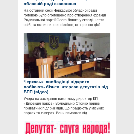
обласній раді скасовано
На останній сесії Черкаської обласної ради
головою було оголошено про створення фракції
Радикальної партії Олега Ляшка у складі шести
осіб, та як виявилося пізніше, створення цієї
Черкаські свободівці відкрито
лобіюють бізнес інтереси депутатів від
БПП (відео)
Учора на засідання виконкому директор КП
«Дирекція парків» Володимир Стойко привів
приватних підприємців, що працюють у міських
парках та скверах. Вони вимагали від