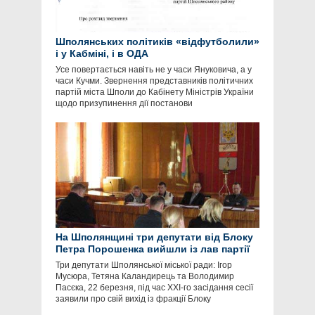
Шполянських політиків «відфутболили»
і у Кабміні, і в ОДА
Усе повертається навіть не у часи Януковича, а у
часи Кучми. Звернення представників політичних
партій міста Шполи до Кабінету Міністрів України
щодо призупинення дії постанови
На Шполянщині три депутати від Блоку
Петра Порошенка вийшли із лав партії
Три депутати Шполянської міської ради: Ігор
Мусюра, Тетяна Каландирець та Володимир
Пасєка, 22 березня, під час ХХІ-го засідання сесії
заявили про свій вихід із фракції Блоку