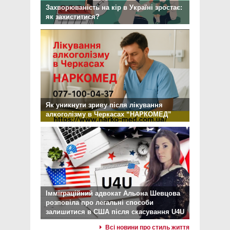
Захворюваність на кір в Україні зростає:
як захиститися?
Як уникнути зриву після лікування
алкоголізму в Черкасах “НАРКОМЕД”
Імміграційний адвокат Альона Шевцова
розповіла про легальні способи
залишитися в США після скасування U4U
Всі новини про стиль життя