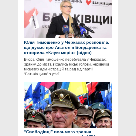
Юлія Тимошенко у Черкасах розповіла,
що думає про Анатолія Бондаренка та
створила «Клую мерів» (відео)
Вчора Юлія Тимошенко перебувала у Черкасах.
Зранку, до міста з’їхались міські голови, керівники
місцевих адміністрацій та рад від партії
“Батьківщина” з усієї
“Свободівці” восьмого травня