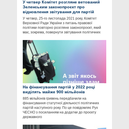
У четвер Комітет розгляне ветований
Зеленським законопроєкт про
відновлення звітування для партій
У четвер, 25-го листопада 2021 року, Комітет
Верховної Ради України з питань правової
політики повторно розгляне законопроєкт, який
має, зокрема, повернути звітування політичних
На фінансування партій у 2022 році
виділять майже 900 мільйонів
885 мільйонів гривень передбачили на
фінансування статутної діяльності політичних
партій наступного року. По це повідомляє Рух
ЧЕСНО з посиланням на додатки до проєкту
державного