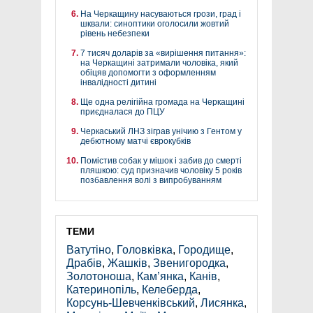
На Черкащину насуваються грози, град і
шквали: синоптики оголосили жовтий
рівень небезпеки
7 тисяч доларів за «вирішення питання»:
на Черкащині затримали чоловіка, який
обіцяв допомогти з оформленням
інвалідності дитині
Ще одна релігійна громада на Черкащині
приєдналася до ПЦУ
Черкаський ЛНЗ зіграв унічию з Гентом у
дебютному матчі єврокубків
Помістив собак у мішок і забив до смерті
пляшкою: суд призначив чоловіку 5 років
позбавлення волі з випробуванням
ТЕМИ
Ватутіно
,
Головківка
,
Городище
,
Драбів
,
Жашків
,
Звенигородка
,
Золотоноша
,
Кам’янка
,
Канів
,
Катеринопіль
,
Келеберда
,
Корсунь-Шевченківський
,
Лисянка
,