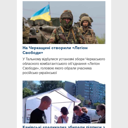
На Черкащині створили «Легіон
Свободи»
У Тальному відбулися установчі збори Черкаського
обласного комбатантського об’єднання «Легіон
Свободи», головою якого обрали учасника
російсько-української
Канівські «радикали» збирали підписи з