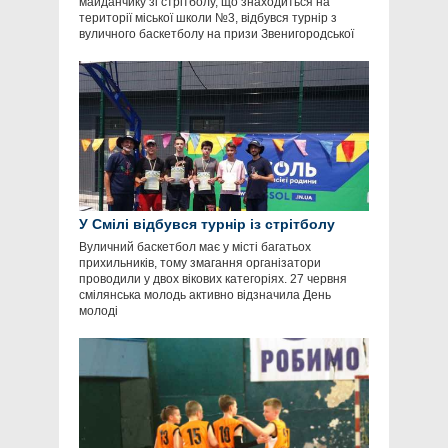
майданчику зі стрітболу, що знаходиться на
території міської школи №3, відбувся турнір з
вуличного баскетболу на призи Звенигородської
У Смілі відбувся турнір із стрітболу
Вуличний баскетбол має у місті багатьох
прихильників, тому змагання організатори
проводили у двох вікових категоріях. 27 червня
смілянська молодь активно відзначила День
молоді