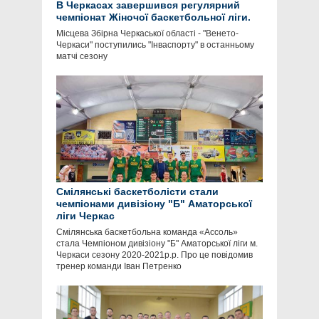
В Черкасах завершився регулярний
чемпіонат Жіночої баскетбольної ліги.
Місцева Збірна Черкаської області - "Венето-
Черкаси" поступились "Інваспорту" в останньому
матчі сезону
Смілянські баскетболісти стали
чемпіонами дивізіону "Б" Аматорської
ліги Черкас
Смілянська баскетбольна команда «Ассоль»
стала Чемпіоном дивізіону "Б" Аматорської ліги м.
Черкаси сезону 2020-2021р.р. Про це повідомив
тренер команди Іван Петренко