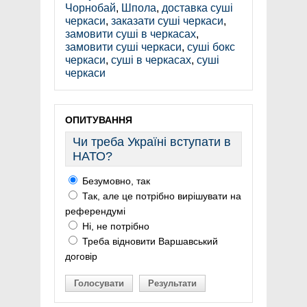
Чорнобай
,
Шпола
,
доставка суші
черкаси
,
заказати суші черкаси
,
замовити суші в черкасах
,
замовити суші черкаси
,
суші бокс
черкаси
,
суші в черкасах
,
суші
черкаси
ОПИТУВАННЯ
Чи треба Україні вступати в
НАТО?
Безумовно, так
Так, але це потрібно вирішувати на
референдумі
Ні, не потрібно
Треба відновити Варшавський
договір
Голосувати
Результати