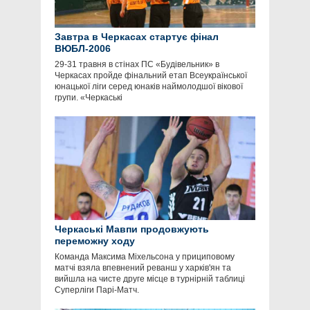
Завтра в Черкасах стартує фінал
ВЮБЛ-2006
29-31 травня в стінах ПС «Будівельник» в
Черкасах пройде фінальний етап Всеукраїнської
юнацької ліги серед юнаків наймолодшої вікової
групи. «Черкаські
Черкаські Мавпи продовжують
переможну ходу
Команда Максима Міхельсона у прициповому
матчі взяла впевнений реванш у харків'ян та
вийшла на чисте друге місце в турнірній таблиці
Суперліги Парі-Матч.