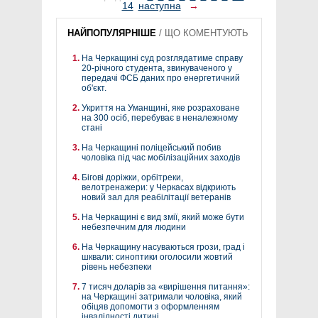
14
наступна
→
НАЙПОПУЛЯРНІШЕ
/
ЩО КОМЕНТУЮТЬ
На Черкащині суд розглядатиме справу
20-річного студента, звинуваченого у
передачі ФСБ даних про енергетичний
об'єкт.
Укриття на Уманщині, яке розраховане
на 300 осіб, перебуває в неналежному
стані
На Черкащині поліцейський побив
чоловіка під час мобілізаційних заходів
Бігові доріжки, орбітреки,
велотренажери: у Черкасах відкриють
новий зал для реабілітації ветеранів
На Черкащині є вид змії, який може бути
небезпечним для людини
На Черкащину насуваються грози, град і
шквали: синоптики оголосили жовтий
рівень небезпеки
7 тисяч доларів за «вирішення питання»:
на Черкащині затримали чоловіка, який
обіцяв допомогти з оформленням
інвалідності дитині