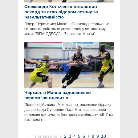
Олександр Кольченко встановив
рекорд та став лідером сезону за
результативністю
Лідер “Черкаських Мавп” – Олександр Кольченко
встановив унікальне досягнення у останньому
матчі “БІПА-ОДЕСА” – “Черкаські Мавпи”.
Черкаські Мавпи надвпевнено
перемогли одеситів
Підопічні Максима Міхельсона, оновивши відразу
два рекорди Суперліги Парі-Матч ще в першій
половині гри, зуміли без проблем обіграти БІПУ на
її ж паркеті.
←
попередня
1
2
3
4
5
6
7
8
9
10
...