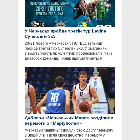
У Черкасах пройде третій тур Lavina
Суперліги 3х3
20-21 лютого у Черкасах у ПС "Будівельник"
пройде третій тур Суперліги 3х3. У змаганнях
візьмуть участь як колективи професіоналів, так і
аматорскі команди. Турнір відбуватиметься
Дублери «Черкаських Мавп» розділили
перемоги з «Маріуполем»
“Черкаські Мавпи-2” здобули свою другу перемогу
у Вищій лізі. Після своєї дебютної перемогу у