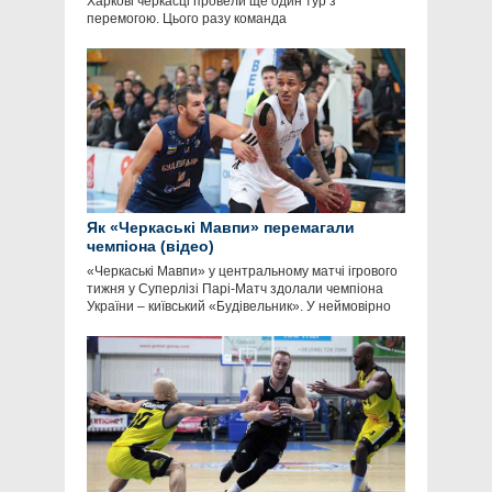
Харкові черкасці провели ще один тур з
перемогою. Цього разу команда
Як «Черкаські Мавпи» перемагали
чемпіона (відео)
«Черкаські Мавпи» у центральному матчі ігрового
тижня у Суперлізі Парі-Матч здолали чемпіона
України – київський «Будівельник». У неймовірно