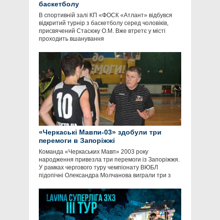
баскетболу
В спортивній залі КП «ФОСК «Атлант» відбувся
відкритий турнір з баскетболу серед чоловіків,
присвячений Стасюку О.М. Вже втретє у місті
проходить вшанування
«Черкаські Мавпи-03» здобули три
перемоги в Запоріжжі
Команда «Черкаських Мавп» 2003 року
народження привезла три перемоги із Запоріжжя.
У рамках чергового туру чемпіонату ВЮБЛ
підопічні Олександра Молчанова виграли три з