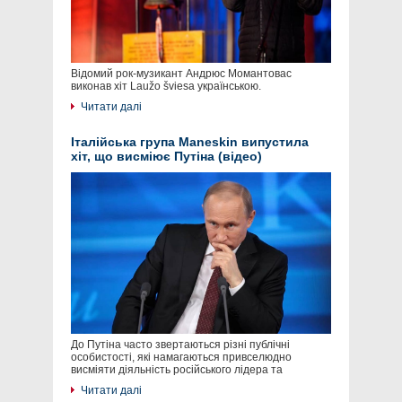
Відомий рок-музикант Андрюс Момантовас
виконав хіт Laužo šviesa українською.
Читати далі
Італійська група Maneskin випустила
хіт, що висміює Путіна (відео)
До Путіна часто звертаються різні публічні
особистості, які намагаються привселюдно
висміяти діяльність російського лідера та
Читати далі