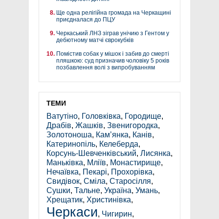
Ще одна релігійна громада на Черкащині
приєдналася до ПЦУ
Черкаський ЛНЗ зіграв унічию з Гентом у
дебютному матчі єврокубків
Помістив собак у мішок і забив до смерті
пляшкою: суд призначив чоловіку 5 років
позбавлення волі з випробуванням
ТЕМИ
Ватутіно
,
Головківка
,
Городище
,
Драбів
,
Жашків
,
Звенигородка
,
Золотоноша
,
Кам’янка
,
Канів
,
Катеринопіль
,
Келеберда
,
Корсунь-Шевченківський
,
Лисянка
,
Маньківка
,
Мліїв
,
Монастирище
,
Нечаївка
,
Пекарі
,
Прохорівка
,
Свидівок
,
Сміла
,
Старосілля
,
Сушки
,
Тальне
,
Україна
,
Умань
,
Хрещатик
,
Христинівка
,
Черкаси
,
Чигирин
,