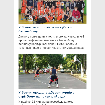
У Золотоноші розіграли кубок з
баскетболу
Днями у приміщенні спортивного залу школи №3
пройшли фінальні змагання з баскетболу. В
першому напівфіналі Легіон-Нетс боротьба
точилася лише в першій чверті, яку молоді гравці
У Звенигородці відбувся турнір зі
стрітболу на призи райради
У неділю, 12 липня, на новозбудованому