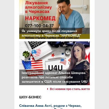
Як уникнути зриву після лікування
алкоголізму в Черкасах “НАРКОМЕД”
Імміграційний адвокат Альона Шевцова
розповіла про легальні способи
залишитися в США після скасування U4U
Всі новини про стиль життя
ШОУ-БІЗНЕС
Співачка Анна Асті, родом з Черкас,