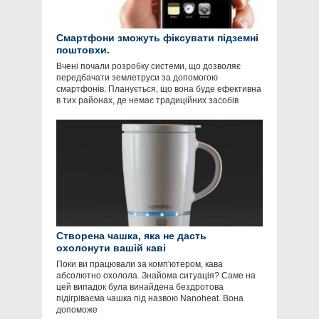
Смартфони зможуть фіксувати підземні
поштовхи.
Вчені почали розробку системи, що дозволяє
передбачати землетруси за допомогою
смартфонів. Планується, що вона буде ефективна
в тих районах, де немає традиційних засобів
Створена чашка, яка не дасть
охолонути вашій каві
Поки ви працювали за комп'ютером, кава
абсолютно охолола. Знайома ситуація? Саме на
цей випадок була винайдена бездротова
підігріваєма чашка під назвою Nanoheat. Вона
допоможе