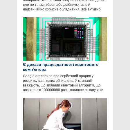
набирають все більшої популярності. Сьогодні це
вже не тільки зброя або дрібнички, але й
надзвичайно корисне обладнання, яке активно
Є докази працездатності квантового
комп'ютера
Google оголосила про серйозний прорив у
розвитку квантових обчислень. У компанії
вважають, що виявили квантовий алгоритм, що
дозволяє в 100000000 разів швидше виконувати