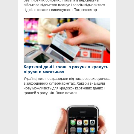
безпілотних бойових літаків, а в перспективі
військове відомство планує і зовсім відмовитися
від пілотованих винищувачів. Так, секретар
Карткові дані і гроші з рахунків крадуть
віруси в магазинах
Українці вже постраждали від них, розраховуючись
в закордонних супермаркетах. Хакери знайшли
нову можливість для крадіжок карткових даних і
грошей з рахунків. Вони почали