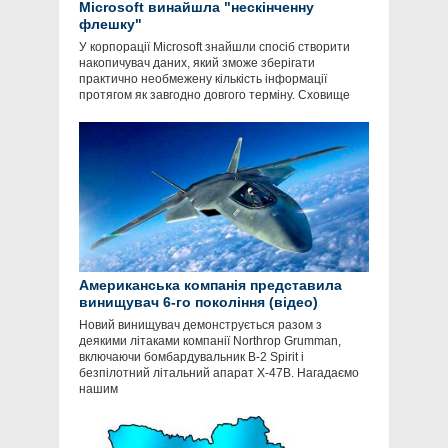
Microsoft винайшла "нескінченну
флешку"
У корпорації Microsoft знайшли спосіб створити
накопичувач даних, який зможе зберігати
практично необмежену кількість інформації
протягом як завгодно довгого терміну. Сховище
Американська компанія представила
винищувач 6-го покоління (відео)
Новий винищувач демонструється разом з
деякими літаками компанії Nоrthrор Grummаn,
включаючи бомбардувальник B-2 Sрirit і
безпілотний літальний апарат X-47B. Нагадаємо
нашим