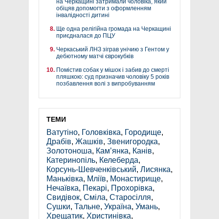
на Черкащині затримали чоловіка, який
обіцяв допомогти з оформленням
інвалідності дитині
Ще одна релігійна громада на Черкащині
приєдналася до ПЦУ
Черкаський ЛНЗ зіграв унічию з Гентом у
дебютному матчі єврокубків
Помістив собак у мішок і забив до смерті
пляшкою: суд призначив чоловіку 5 років
позбавлення волі з випробуванням
ТЕМИ
Ватутіно
,
Головківка
,
Городище
,
Драбів
,
Жашків
,
Звенигородка
,
Золотоноша
,
Кам’янка
,
Канів
,
Катеринопіль
,
Келеберда
,
Корсунь-Шевченківський
,
Лисянка
,
Маньківка
,
Мліїв
,
Монастирище
,
Нечаївка
,
Пекарі
,
Прохорівка
,
Свидівок
,
Сміла
,
Старосілля
,
Сушки
,
Тальне
,
Україна
,
Умань
,
Хрещатик
,
Христинівка
,