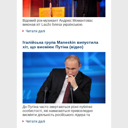
Відомий рок-музикант Андрюс Момантовас
виконав хіт Laužo šviesa українською.
Читати далі
Італійська група Maneskin випустила
хіт, що висміює Путіна (відео)
До Путіна часто звертаються різні публічні
особистості, які намагаються привселюдно
висміяти діяльність російського лідера та
Читати далі