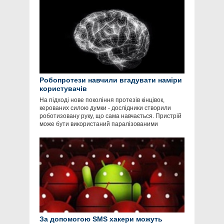
Робопротези навчили вгадувати наміри
користувачів
На підході нове покоління протезів кінцівок,
керованих силою думки - дослідники створили
роботизовану руку, що сама навчається. Пристрій
може бути використаний паралізованими
За допомогою SMS хакери можуть