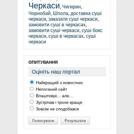
Черкаси
,
Чигирин
,
Чорнобай
,
Шпола
,
доставка суші
черкаси
,
заказати суші черкаси
,
замовити суші в черкасах
,
замовити суші черкаси
,
суші бокс
черкаси
,
суші в черкасах
,
суші
черкаси
ОПИТУВАННЯ
Оцініть наш портал
Найкращий з новостних
Непоганий сайт
Влаштовує... але...
Зустрічав і трохи краще
Зовсім не сподобався
Голосувати
Результати