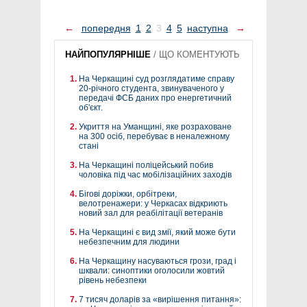
←
попередня
1
2
3
4
5
наступна
→
НАЙПОПУЛЯРНІШЕ
/
ЩО КОМЕНТУЮТЬ
На Черкащині суд розглядатиме справу
20-річного студента, звинуваченого у
передачі ФСБ даних про енергетичний
об'єкт.
Укриття на Уманщині, яке розраховане
на 300 осіб, перебуває в неналежному
стані
На Черкащині поліцейський побив
чоловіка під час мобілізаційних заходів
Бігові доріжки, орбітреки,
велотренажери: у Черкасах відкриють
новий зал для реабілітації ветеранів
На Черкащині є вид змії, який може бути
небезпечним для людини
На Черкащину насуваються грози, град і
шквали: синоптики оголосили жовтий
рівень небезпеки
7 тисяч доларів за «вирішення питання»: