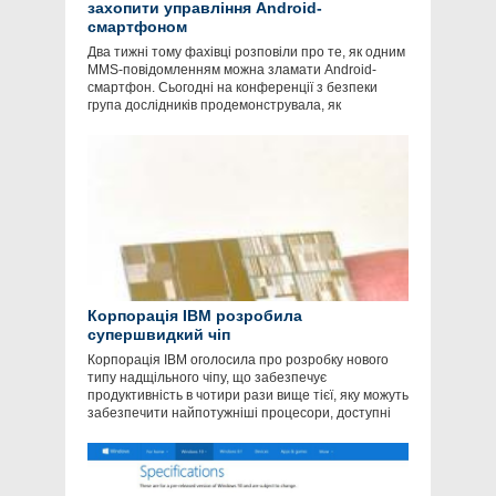
захопити управління Android-
смартфоном
Два тижні тому фахівці розповіли про те, як одним
MMS-повідомленням можна зламати Android-
смартфон. Сьогодні на конференції з безпеки
група дослідників продемонструвала, як
Корпорація IBM розробила
супершвидкий чіп
Корпорація IBM оголосила про розробку нового
типу надщільного чіпу, що забезпечує
продуктивність в чотири рази вище тієї, яку можуть
забезпечити найпотужніші процесори, доступні