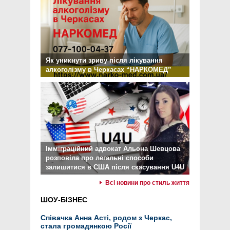
Як уникнути зриву після лікування
алкоголізму в Черкасах “НАРКОМЕД”
Імміграційний адвокат Альона Шевцова
розповіла про легальні способи
залишитися в США після скасування U4U
Всі новини про стиль життя
ШОУ-БІЗНЕС
Співачка Анна Асті, родом з Черкас,
стала громадянкою Росії