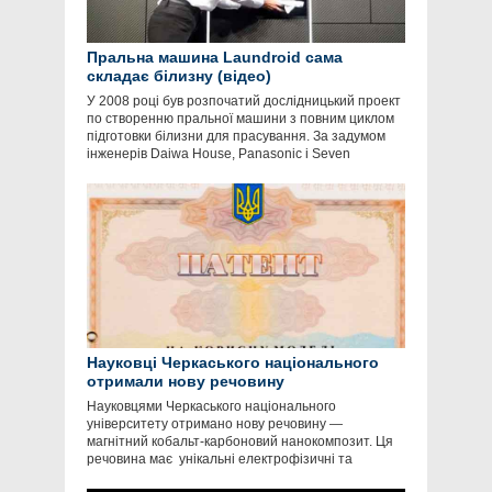
Пральна машина Laundroid сама
складає білизну (відео)
У 2008 році був розпочатий дослідницький проект
по створенню пральної машини з повним циклом
підготовки білизни для прасування. За задумом
інженерів Daiwa House, Panasonic і Seven
Науковці Черкаського національного
отримали нову речовину
Науковцями Черкаського національного
університету отримано нову речовину —
магнітний кобальт-карбоновий нанокомпозит. Ця
речовина має унікальні електрофізичні та