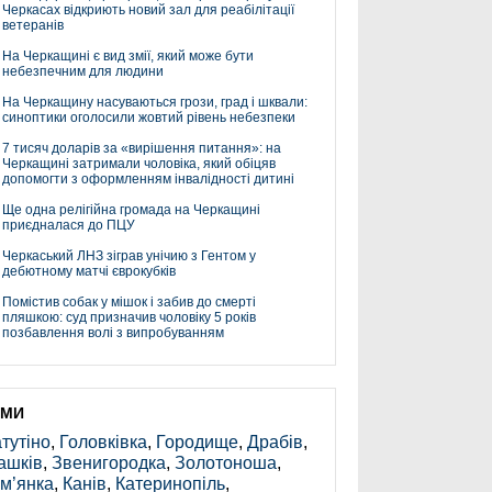
Черкасах відкриють новий зал для реабілітації
ветеранів
На Черкащині є вид змії, який може бути
небезпечним для людини
На Черкащину насуваються грози, град і шквали:
синоптики оголосили жовтий рівень небезпеки
7 тисяч доларів за «вирішення питання»: на
Черкащині затримали чоловіка, який обіцяв
допомогти з оформленням інвалідності дитині
Ще одна релігійна громада на Черкащині
приєдналася до ПЦУ
Черкаський ЛНЗ зіграв унічию з Гентом у
дебютному матчі єврокубків
Помістив собак у мішок і забив до смерті
пляшкою: суд призначив чоловіку 5 років
позбавлення волі з випробуванням
ЕМИ
тутіно
,
Головківка
,
Городище
,
Драбів
,
ашків
,
Звенигородка
,
Золотоноша
,
м’янка
,
Канів
,
Катеринопіль
,