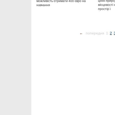
цінні природ
можливість отримати 400 євро на
місцевості
навчання
простір і
←
попередня
1
2