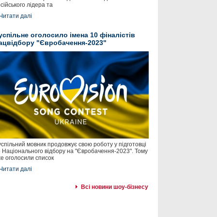
сійського лідера та
Читати далі
успільне оголосило імена 10 фіналістів
ацвідбору "Євробачення-2023"
спільний мовник продовжує свою роботу у підготовці
 Національного відбору на "Євробачення-2023". Тому
е оголосили список
Читати далі
Всі новини шоу-бізнесу