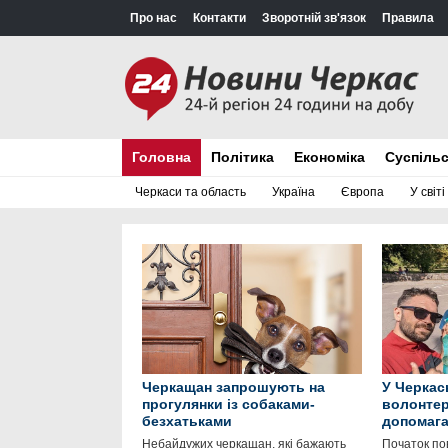
Про нас
Контакти
Зворотній зв'язок
Правила
Головна
Політика
Економіка
Суспіль
Черкаси та область
Україна
Європа
У світі
Черкащан запрошують на
У Черкас
прогулянки із собаками-
волонтер
безхатьками
допомага
Небайдужих черкащан, які бажають
Початок по