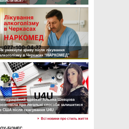
захиститися?
Як уникнути зриву після лікування
алкоголізму в Черкасах “НАРКОМЕД”
Імміграційний адвокат Альона Шевцова
розповіла про легальні способи залишитися
в США після скасування U4U
Всі новини про стиль життя
ОУ-БІЗНЕС