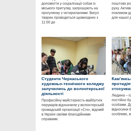
допомогти у соціалізації собак із
поштовх ро
міського притулку, запрошують на
руху. Актив
прогулянку з чотирилапими. Вигул
покликом д
тварин проводиться щовихідних з
для нашої
11:00 до
Студенти Черкаського
Кам’янсь
художньо-технічного коледжу
протидія
залучились до волонтерської
стосунка
діяльності
Людина – іс
постійно б
Професійну майстерність майбутніх
особами. Д
перукарів відзначили у волонтерській
відносини 
громадській організації «Січ», відомій
особливо, к
в Україні своїми благодійними
справами.