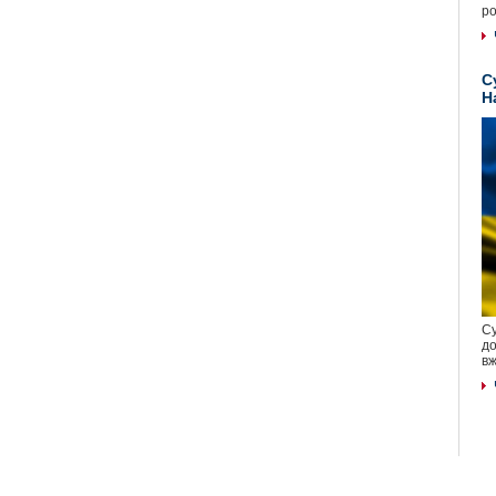
ро
С
Н
Су
до
вж