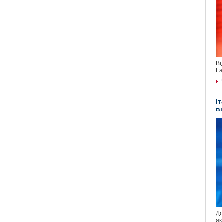
Ві
La
І
в
До
як