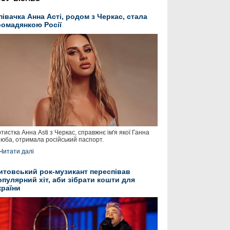
півачка Анна Асті, родом з Черкас, стала
ромадянкою Росії
тистка Анна Asti з Черкас, справжнє ім'я якої Ганна
юба, отримала російський паспорт.
Читати далі
итовський рок-музикант переспівав
опулярний хіт, аби зібрати кошти для
країни