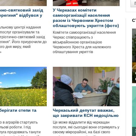
чно-святковий захід
У Черкасах комітети
ерегиня" відбувся у
самоорганізації населення
разом із Червоним Хрестом
С
облаштовують укриття (фото)
альному центрі надання
послуг організували та
Комітети самоорганізації населення
тріотично-святковий захід
Черкас співпрацюють з
егиня". Його приурочили до
міськрайонною організацією
го дня миру, який
Червоного Хреста для належного
ь
облаштування укриттів
берігати степи та
Черкаський депутат вважає,
що закривати КСН недоцільно
о в аграріїв стартують
Це може віддалити від черкащан
ьові роботи. І під
послуги, які сьогодні вони отримують у
луга продовжать танути
своєму мікрорайоні, на базі свого