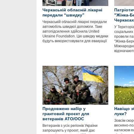
Черкаській обласній лікарні
Патріоти
передали “швидку”
"Жінка-Б
Черкасах
Черкаській обласній лікарні передали
автомобіль швидкої допомоги. Таке
У Територі
автопідсилення здійснила United
соціальних 
Ukraine Foundation. Цю швидку медики
провели па
будуть використовувати для евакуації
"Жінка-Бер
Міжнародно
відзначают
Продовжено набір у
Навіщо з
грантовий проєкт для
луки?
ветеранів АТО/ООС
Зовсім скор
весняно-пол
Ветеранів з усіх регіонів України
натиском п
запрошують у проєкт, який дає