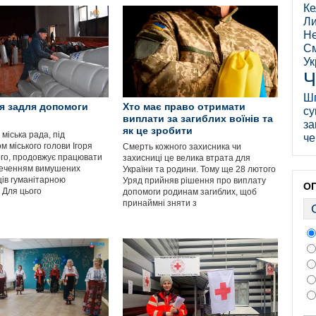
Ке
Ли
Не
См
Ук
Ч
Ш
я задля допомоги
Хто має право отримати
су
виплати за загиблих воїнів та
за
як це зробити
міська рада, під
че
м міського голови Ігоря
Смерть кожного захисника чи
го, продовжує працювати
захисниці це велика втрата для
печенням вимушених
України та родини. Тому ще 28 лютого
ів гуманітарною
Уряд прийняв рішення про виплату
О
 Для цього
допомоги родинам загиблих, щоб
принаймні зняти з