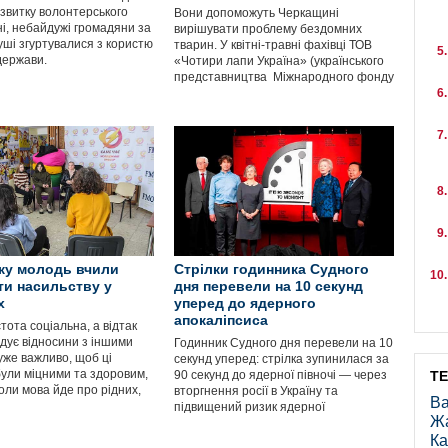
звитку волонтерського
Вони допоможуть Черкащині
ні, небайдужі громадяни за
вирішувати проблему бездомних
уші згуртувалися з користю
тварин. У квітні-травні фахівці ТОВ
 держави.
«Чотири лапи Україна» (українського
представництва Міжнародного фонду
ку молодь вчили
Стрілки годинника Судного
ти насильству у
дня перевели на 10 секунд
х
уперед до ядерного
апокаліпсиса
тота соціальна, а відтак
удує відносини з іншими
Годинник Судного дня перевели на 10
уже важливо, щоб ці
секунд уперед: стрілка зупинилася за
були міцними та здоровим,
90 секунд до ядерної півночі — через
Т
оли мова йде про рідних,
вторгнення росії в Україну та
Ва
підвищений ризик ядерної
Ж
Ка