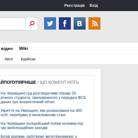
Реєстрація
Вхід
 відео
Wiki
Авто
Курйози
АЙПОПУЛЯРНІШЕ
/
ЩО КОМЕНТУЮТЬ
На Черкащині суд розглядатиме справу 20-
річного студента, звинуваченого у передачі ФСБ
даних про енергетичний об'єкт.
Укриття на Уманщині, яке розраховане на 300
осіб, перебуває в неналежному стані
На Черкащині поліцейський побив чоловіка під
час мобілізаційних заходів
Бігові доріжки, орбітреки, велотренажери: у