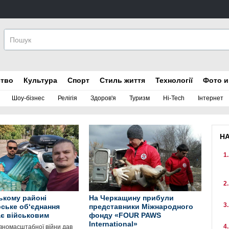
ство
Культура
Спорт
Стиль життя
Технології
Фото и
Шоу-бізнес
Релігія
Здоров'я
Туризм
Hi-Tech
Інтернет
Н
ькому районі
На Черкащину прибули
ське об‘єднання
представники Міжнародного
є військовим
фонду «FOUR PAWS
International»
вномасштабної війни дав