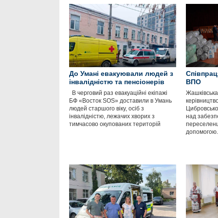
До Умані евакуювали людей з
Співпрац
інвалідністю та пенсіонерів
ВПО
В черговий раз евакуаційні екіпажі
Жашківська 
БФ «Восток SOS» доставили в Умань
керівництво
людей старшого віку, осіб з
Цибровсько
інвалідністю, лежачих хворих з
над забез
тимчасово окупованих територій
переселенц
допомогою.