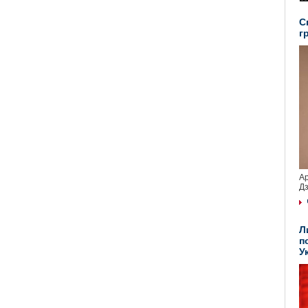
С
г
Ар
Дз
Л
п
У