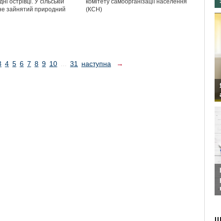
ні острівці. У сільській
комітету самоорганізації населення
 не зайнятий природний
(КСН)
3
4
5
6
7
8
9
10
...
31
наступна
→
Ш