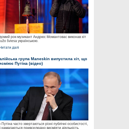
домий рок-музикант Андрюс Момантовас виконав хіт
užo šviesa українською.
Читати далі
талійська група Maneskin випустила хіт, що
исміює Путіна (відео)
 Путіна часто звертаються різні публічні особистості,
і намагаються привселюдно висміяти діяльність