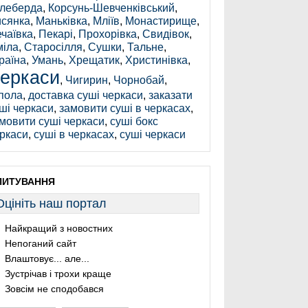
леберда
,
Корсунь-Шевченківський
,
сянка
,
Маньківка
,
Мліїв
,
Монастирище
,
чаївка
,
Пекарі
,
Прохорівка
,
Свидівок
,
іла
,
Старосілля
,
Сушки
,
Тальне
,
раїна
,
Умань
,
Хрещатик
,
Христинівка
,
еркаси
,
Чигирин
,
Чорнобай
,
пола
,
доставка суші черкаси
,
заказати
ші черкаси
,
замовити суші в черкасах
,
мовити суші черкаси
,
суші бокс
ркаси
,
суші в черкасах
,
суші черкаси
ПИТУВАННЯ
Оцініть наш портал
Найкращий з новостних
Непоганий сайт
Влаштовує... але...
Зустрічав і трохи краще
Зовсім не сподобався