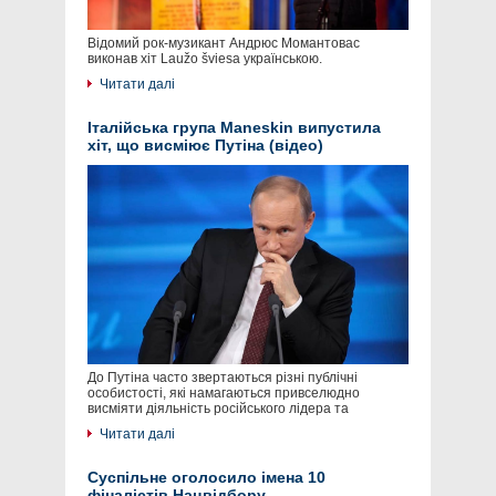
Відомий рок-музикант Андрюс Момантовас
виконав хіт Laužo šviesa українською.
Читати далі
Італійська група Maneskin випустила
хіт, що висміює Путіна (відео)
До Путіна часто звертаються різні публічні
особистості, які намагаються привселюдно
висміяти діяльність російського лідера та
Читати далі
Суспільне оголосило імена 10
фіналістів Нацвідбору