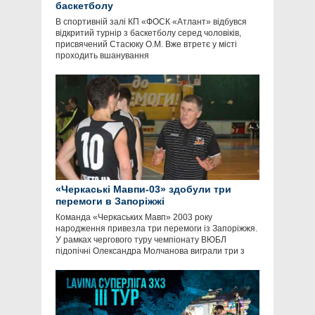
баскетболу
В спортивній залі КП «ФОСК «Атлант» відбувся
відкритий турнір з баскетболу серед чоловіків,
присвячений Стасюку О.М. Вже втретє у місті
проходить вшанування
«Черкаські Мавпи-03» здобули три
перемоги в Запоріжжі
Команда «Черкаських Мавп» 2003 року
народження привезла три перемоги із Запоріжжя.
У рамках чергового туру чемпіонату ВЮБЛ
підопічні Олександра Молчанова виграли три з