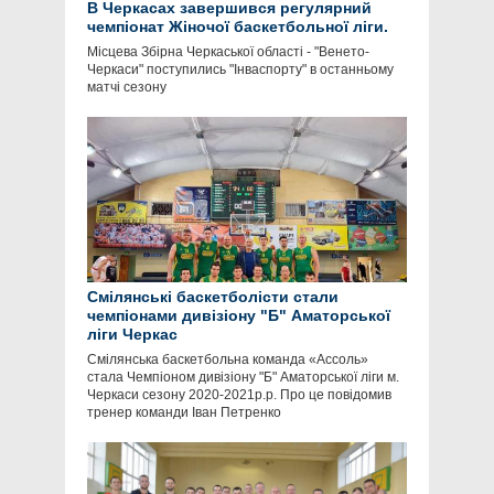
В Черкасах завершився регулярний
чемпіонат Жіночої баскетбольної ліги.
Місцева Збірна Черкаської області - "Венето-
Черкаси" поступились "Інваспорту" в останньому
матчі сезону
Смілянські баскетболісти стали
чемпіонами дивізіону "Б" Аматорської
ліги Черкас
Смілянська баскетбольна команда «Ассоль»
стала Чемпіоном дивізіону "Б" Аматорської ліги м.
Черкаси сезону 2020-2021р.р. Про це повідомив
тренер команди Іван Петренко