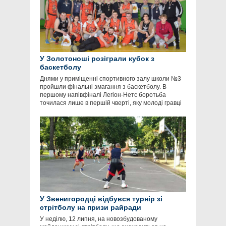
У Золотоноші розіграли кубок з
баскетболу
Днями у приміщенні спортивного залу школи №3
пройшли фінальні змагання з баскетболу. В
першому напівфіналі Легіон-Нетс боротьба
точилася лише в першій чверті, яку молоді гравці
У Звенигородці відбувся турнір зі
стрітболу на призи райради
У неділю, 12 липня, на новозбудованому