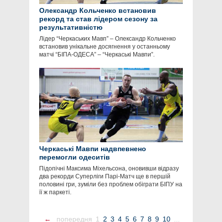
Олександр Кольченко встановив
рекорд та став лідером сезону за
результативністю
Лідер “Черкаських Мавп” – Олександр Кольченко
встановив унікальне досягнення у останньому
матчі “БІПА-ОДЕСА” – “Черкаські Мавпи”.
Черкаські Мавпи надвпевнено
перемогли одеситів
Підопічні Максима Міхельсона, оновивши відразу
два рекорди Суперліги Парі-Матч ще в першій
половині гри, зуміли без проблем обіграти БІПУ на
її ж паркеті.
←
попередня
1
2
3
4
5
6
7
8
9
10
...