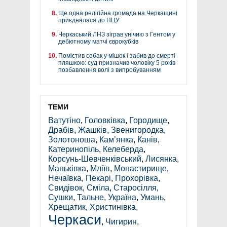
Ще одна релігійна громада на Черкащині
приєдналася до ПЦУ
Черкаський ЛНЗ зіграв унічию з Гентом у
дебютному матчі єврокубків
Помістив собак у мішок і забив до смерті
пляшкою: суд призначив чоловіку 5 років
позбавлення волі з випробуванням
ТЕМИ
Ватутіно
,
Головківка
,
Городище
,
Драбів
,
Жашків
,
Звенигородка
,
Золотоноша
,
Кам’янка
,
Канів
,
Катеринопіль
,
Келеберда
,
Корсунь-Шевченківський
,
Лисянка
,
Маньківка
,
Мліїв
,
Монастирище
,
Нечаївка
,
Пекарі
,
Прохорівка
,
Свидівок
,
Сміла
,
Старосілля
,
Сушки
,
Тальне
,
Україна
,
Умань
,
Хрещатик
,
Христинівка
,
Черкаси
,
Чигирин
,