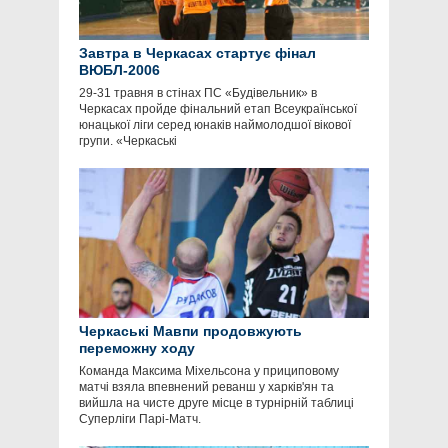
Завтра в Черкасах стартує фінал
ВЮБЛ-2006
29-31 травня в стінах ПС «Будівельник» в
Черкасах пройде фінальний етап Всеукраїнської
юнацької ліги серед юнаків наймолодшої вікової
групи. «Черкаські
Черкаські Мавпи продовжують
переможну ходу
Команда Максима Міхельсона у прициповому
матчі взяла впевнений реванш у харків'ян та
вийшла на чисте друге місце в турнірній таблиці
Суперліги Парі-Матч.