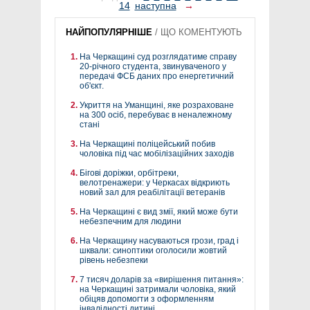
14
наступна
→
НАЙПОПУЛЯРНІШЕ
/
ЩО КОМЕНТУЮТЬ
На Черкащині суд розглядатиме справу
20-річного студента, звинуваченого у
передачі ФСБ даних про енергетичний
об'єкт.
Укриття на Уманщині, яке розраховане
на 300 осіб, перебуває в неналежному
стані
На Черкащині поліцейський побив
чоловіка під час мобілізаційних заходів
Бігові доріжки, орбітреки,
велотренажери: у Черкасах відкриють
новий зал для реабілітації ветеранів
На Черкащині є вид змії, який може бути
небезпечним для людини
На Черкащину насуваються грози, град і
шквали: синоптики оголосили жовтий
рівень небезпеки
7 тисяч доларів за «вирішення питання»:
на Черкащині затримали чоловіка, який
обіцяв допомогти з оформленням
інвалідності дитині