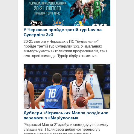
У Черкасах пройде третій тур Lavina
Суперліги 3х3
20-21 лютого у Черкасах у ПС "Будівельник"
пройде третій тур Суперліги 3х3. У змаганнях
візьмуть участь як колективи професіоналів, так і
аматорскі команди. Турнір відбуватиметься
Дублери «Черкаських Мавп» розділили
перемоги з «Маріуполем»
“Черкаські Мавпи-2” здобули свою другу перемогу
у Вищій лізі. Після своєї дебютної перемогу у