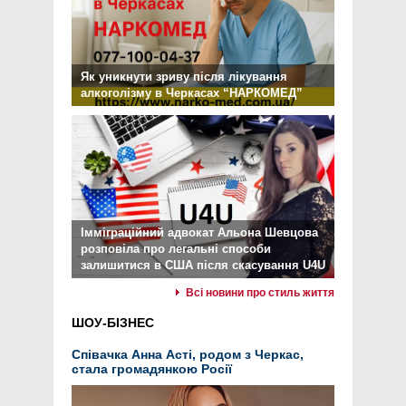
Як уникнути зриву після лікування
алкоголізму в Черкасах “НАРКОМЕД”
Імміграційний адвокат Альона Шевцова
розповіла про легальні способи
залишитися в США після скасування U4U
Всі новини про стиль життя
ШОУ-БІЗНЕС
Співачка Анна Асті, родом з Черкас,
стала громадянкою Росії