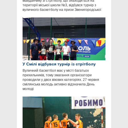
майданчику зі стрітболу, що знаходиться на
території міської школи №3, відбувся турнір з
вуличного баскетболу на призи Звенигородської
У Смілі відбувся турнір із стрітболу
Вуличний баскетбол має у місті багатьох
прихильників, тому змагання організатори
проводили у двох вікових категоріях. 27 червня
смілянська молодь активно відзначила День
молоді