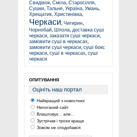
Свидівок
,
Сміла
,
Старосілля
,
Сушки
,
Тальне
,
Україна
,
Умань
,
Хрещатик
,
Христинівка
,
Черкаси
,
Чигирин
,
Чорнобай
,
Шпола
,
доставка суші
черкаси
,
заказати суші черкаси
,
замовити суші в черкасах
,
замовити суші черкаси
,
суші бокс
черкаси
,
суші в черкасах
,
суші
черкаси
ОПИТУВАННЯ
Оцініть наш портал
Найкращий з новостних
Непоганий сайт
Влаштовує... але...
Зустрічав і трохи краще
Зовсім не сподобався