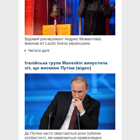
Відомий рок-музикант Андрюс Момантовас
виконав хіт Laužo šviesa українською.
Читати далі
Італійська група Maneskin випустила
хіт, що висміює Путіна (відео)
До Путіна часто звертаються різні публічні
особистості, які намагаються привселюдно