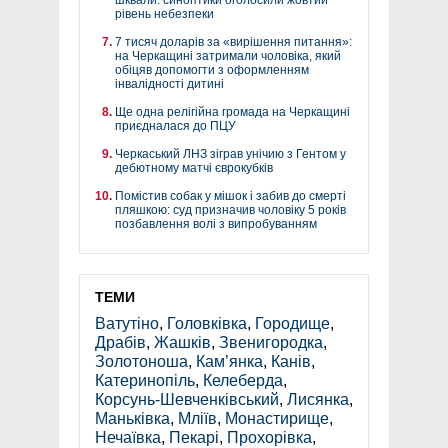
шквали: синоптики оголосили жовтий
рівень небезпеки
7 тисяч доларів за «вирішення питання»:
на Черкащині затримали чоловіка, який
обіцяв допомогти з оформленням
інвалідності дитині
Ще одна релігійна громада на Черкащині
приєдналася до ПЦУ
Черкаський ЛНЗ зіграв унічию з Гентом у
дебютному матчі єврокубків
Помістив собак у мішок і забив до смерті
пляшкою: суд призначив чоловіку 5 років
позбавлення волі з випробуванням
ТЕМИ
Ватутіно
,
Головківка
,
Городище
,
Драбів
,
Жашків
,
Звенигородка
,
Золотоноша
,
Кам’янка
,
Канів
,
Катеринопіль
,
Келеберда
,
Корсунь-Шевченківський
,
Лисянка
,
Маньківка
,
Мліїв
,
Монастирище
,
Нечаївка
,
Пекарі
,
Прохорівка
,