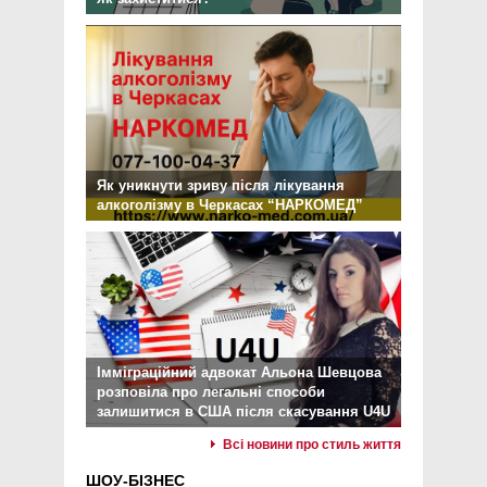
Як уникнути зриву після лікування
алкоголізму в Черкасах “НАРКОМЕД”
Імміграційний адвокат Альона Шевцова
розповіла про легальні способи
залишитися в США після скасування U4U
Всі новини про стиль життя
ШОУ-БІЗНЕС