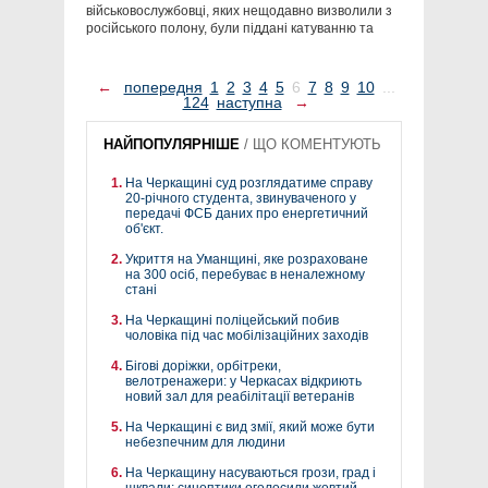
військовослужбовці, яких нещодавно визволили з
російського полону, були піддані катуванню та
←
попередня
1
2
3
4
5
6
7
8
9
10
...
124
наступна
→
НАЙПОПУЛЯРНІШЕ
/
ЩО КОМЕНТУЮТЬ
На Черкащині суд розглядатиме справу
20-річного студента, звинуваченого у
передачі ФСБ даних про енергетичний
об'єкт.
Укриття на Уманщині, яке розраховане
на 300 осіб, перебуває в неналежному
стані
На Черкащині поліцейський побив
чоловіка під час мобілізаційних заходів
Бігові доріжки, орбітреки,
велотренажери: у Черкасах відкриють
новий зал для реабілітації ветеранів
На Черкащині є вид змії, який може бути
небезпечним для людини
На Черкащину насуваються грози, град і