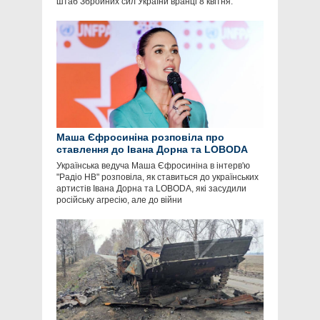
штаб Збройних сил України вранці 8 квітня.
Маша Єфросиніна розповіла про
ставлення до Івана Дорна та LOBODA
Українська ведуча Маша Єфросиніна в інтерв'ю
"Радіо НВ" розповіла, як ставиться до українських
артистів Івана Дорна та LOBODA, які засудили
російську агресію, але до війни