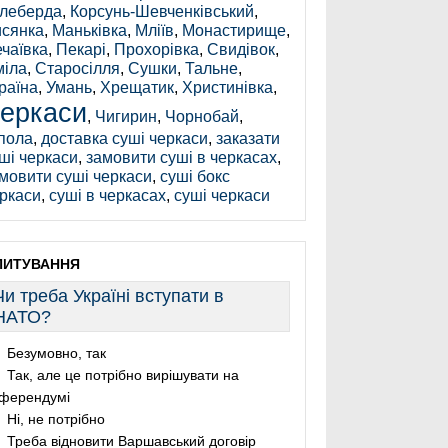
леберда
,
Корсунь-Шевченківський
,
сянка
,
Маньківка
,
Мліїв
,
Монастирище
,
чаївка
,
Пекарі
,
Прохорівка
,
Свидівок
,
іла
,
Старосілля
,
Сушки
,
Тальне
,
раїна
,
Умань
,
Хрещатик
,
Христинівка
,
еркаси
,
Чигирин
,
Чорнобай
,
пола
,
доставка суші черкаси
,
заказати
ші черкаси
,
замовити суші в черкасах
,
мовити суші черкаси
,
суші бокс
ркаси
,
суші в черкасах
,
суші черкаси
ПИТУВАННЯ
Чи треба Україні вступати в
НАТО?
Безумовно, так
Так, але це потрібно вирішувати на
ферендумі
Ні, не потрібно
Треба відновити Варшавський договір