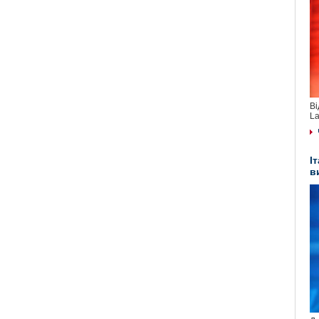
Ві
La
І
в