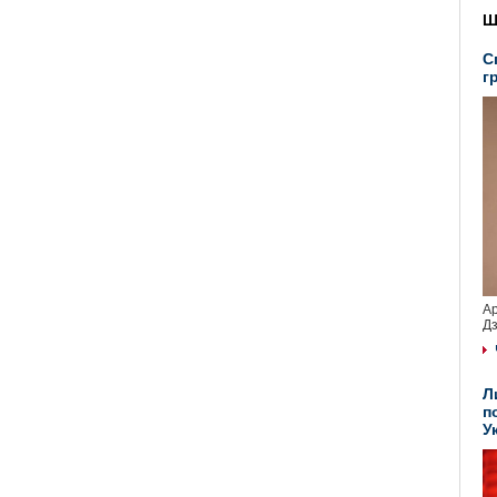
Ш
С
г
Ар
Дз
Л
п
У