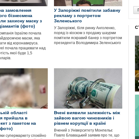
 на замовлення
У Запоріжжі помітили забавну
ого бізнесмена
рекламу з портретом
ли захисну маску з
Зеленського
діамантів (фото)
С
У Запоріжжі, біля ринку Анголенко,
поряд із кіоском з продажу шаурми
омпанія Ізраїлю почала
помітили яскравий банер з портретом
айдорожчою маски, яка
президента Володимира Зеленського
ати від коронавируса.
vel почала працювати над
тість якої буде 1,5
ларів.
ькій області
Вчені виявили залежність між
я прийшла в
зайвою вагою чиновників і
кет з пакетом на
рівнем корупції в країні
(фото)
Вчений з Університету Монпельє
Павло Блавацький заявив про те, що
ики супермаркету спокійно