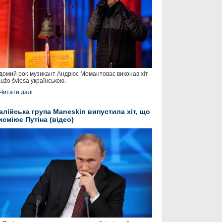
домий рок-музикант Андрюс Момантовас виконав хіт
užo šviesa українською.
Читати далі
талійська група Maneskin випустила хіт, що
исміює Путіна (відео)