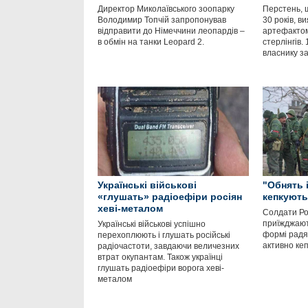
Директор Миколаївського зоопарку
Перстень, 
Володимир Топчій запропонував
30 років, в
відправити до Німеччини леопардів –
артефактом
в обмін на танки Leopard 2.
стерлінгів.
власнику за
Українські військові
"Обнять і
«глушать» радіоефіри росіян
кепкують
хеві-металом
Солдати Ро
приїжджают
Українські військові успішно
формі радян
перехоплюють і глушать російські
активно кеп
радіочастоти, завдаючи величезних
втрат окупантам. Також українці
глушать радіоефіри ворога хеві-
металом