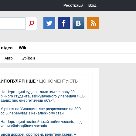
Реєстрація
Вхід
 відео
Wiki
Авто
Курйози
АЙПОПУЛЯРНІШЕ
/
ЩО КОМЕНТУЮТЬ
На Черкащині суд розглядатиме справу 20-
річного студента, звинуваченого у передачі ФСБ
даних про енергетичний об'єкт.
Укриття на Уманщині, яке розраховане на 300
осіб, перебуває в неналежному стані
На Черкащині поліцейський побив чоловіка під
час мобілізаційних заходів
Бігові доріжки, орбітреки, велотренажери: у