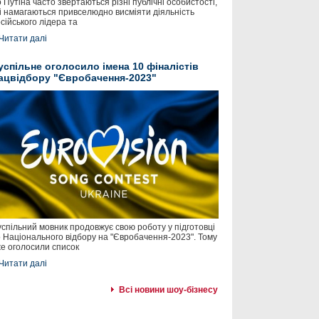
 Путіна часто звертаються різні публічні особистості,
і намагаються привселюдно висміяти діяльність
сійського лідера та
Читати далі
успільне оголосило імена 10 фіналістів
ацвідбору "Євробачення-2023"
спільний мовник продовжує свою роботу у підготовці
 Національного відбору на "Євробачення-2023". Тому
е оголосили список
Читати далі
Всі новини шоу-бізнесу