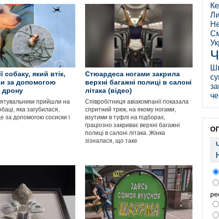
Ке
Ли
Не
См
Ук
Ч
Ш
ї собаку, який втік,
Стюардеса ногами закрила
су
и за допомогою
верхні багажні полиці в салоні
за
і дрону
літака (відео)
че
 рятувальники прийшли на
Співробітниця авіакомпанії показала
баці, яка загубилася,
спритний трюк, на якому ногами,
е за допомогою сосиски і
взутими в туфлі на підборах,
граціозно закриває верхні багажні
О
полиці в салоні літака. Жінка
зізналася, що таке
ре