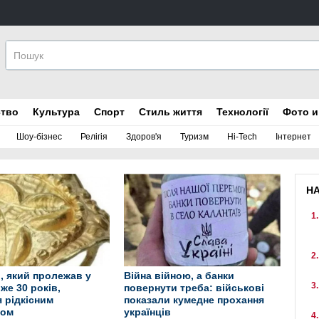
ство
Культура
Спорт
Стиль життя
Технології
Фото и
Шоу-бізнес
Релігія
Здоров'я
Туризм
Hi-Tech
Інтернет
Н
, який пролежав у
Війна війною, а банки
же 30 років,
повернути треба: військові
 рідкісним
показали кумедне прохання
том
українців