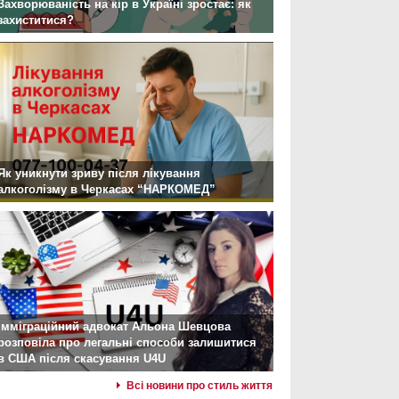
Захворюваність на кір в Україні зростає: як
захиститися?
Як уникнути зриву після лікування
алкоголізму в Черкасах “НАРКОМЕД”
Імміграційний адвокат Альона Шевцова
розповіла про легальні способи залишитися
в США після скасування U4U
Всі новини про стиль життя