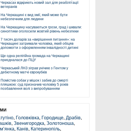
Черкасах відкриють новий зал для реабілітації
ветеранів
На Черкащині є вид змії, який може бути
небезпечним для людини
На Черкащину насуваються грози, град і шквали:
синоптики оголосили жовтий рівень небезпеки
7 тисяч доларів за «вирішення питання»: на
Черкащині затримали чоловіка, який обіцяв
допомогти з оформленням інвалідності дитині
Ще одна релігійна громада на Черкащині
приєдналася до ПЦУ
Черкаський ЛНЗ зіграв унічию з Гентом у
дебютному матчі єврокубків
Помістив собак у мішок і забив до смерті
пляшкою: суд призначив чоловіку 5 років
позбавлення волі з випробуванням
ЕМИ
тутіно
,
Головківка
,
Городище
,
Драбів
,
ашків
,
Звенигородка
,
Золотоноша
,
м’янка
,
Канів
,
Катеринопіль
,