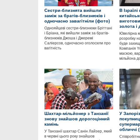
Сестри-близнята вийшли
В Ізраїлі
заміж за братів-близнюків і
китайськ
одночасно завагітніли (фото)
виготови
золота і 
Однояйцеві сестри-близнюки Бріттані
і Бріана, які вийшли заміж за братів-
Ювелірна к
близнюків Джоша і Джеремі
розробку н
Саліерсов, одночасно оголосили про
буде захищ
вагітність
Компанія Y
маскою, вар
мільйона до
Шахтар-мільйонер з Танзанії
У Запоріз
знову знайшов дорогоцінний
покупниц
камінь
супермар
обличчі 
У Танзанії шахтар Санін Лайзер, який
в червні цього року знайшов
Співробітн