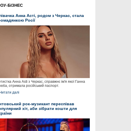
ОУ-БІЗНЕС
півачка Анна Асті, родом з Черкас, стала
ромадянкою Росії
тистка Анна Asti з Черкас, справжнє ім'я якої Ганна
юба, отримала російський паспорт.
Читати далі
итовський рок-музикант переспівав
опулярний хіт, аби зібрати кошти для
країни