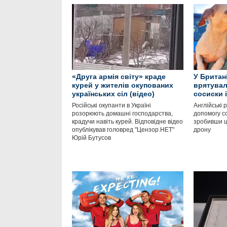
«Друга армія світу» краде
У Британі
курей у жителів окупованих
врятувал
українських сіл (відео)
сосиски 
Російські окупанти в Україні
Англійські
розорюють домашні господарства,
допомогу со
крадучи навіть курей. Відповідне відео
зробивши ц
опублікував головред "Цензор.НЕТ"
дрону
Юрій Бутусов