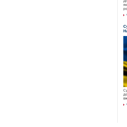
До
як
ро
С
Н
Су
до
вж