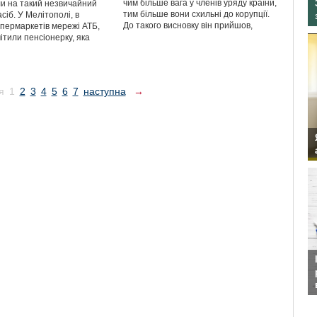
чим більше вага у членів уряду країни,
ли на такий незвичайний
тим більше вони схильні до корупції.
сіб. У Мелітополі, в
До такого висновку він прийшов,
упермаркетів мережі АТБ,
ітили пенсіонерку, яка
я
1
2
3
4
5
6
7
наступна
→