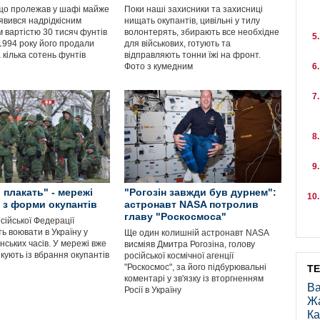
що пролежав у шафі майже
Поки наші захисники та захисниці
иявився надрідкісним
нищать окупантів, цивільні у тилу
 вартістю 30 тисяч фунтів
волонтерять, збирають все необхідне
 1994 року його продали
для військових, готують та
 кілька сотень фунтів
відправляють тонни їжі на фронт.
Фото з кумедним
 плакать" - мережі
"Рогозін завжди був дурнем":
 з форми окупантів
астронавт NASA потролив
главу "Роскосмоса"
сійської Федерації
ь воювати в Україну у
Ще один колишній астронавт NASA
ських часів. У мережі вже
висміяв Дмитра Рогозіна, голову
кують із вбрання окупантів
російської космічної агенції
"Роскосмос", за його підбурювальні
Т
коментарі у зв'язку із вторгненням
Ва
Росії в Україну
Ж
Ка