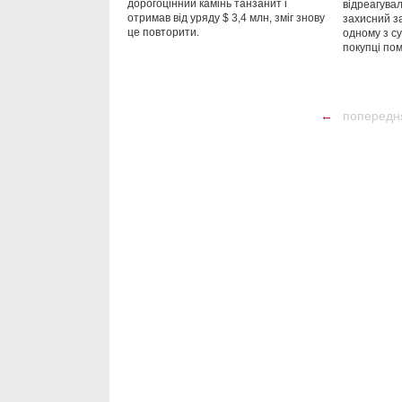
дорогоцінний камінь танзанит і
відреагува
отримав від уряду $ 3,4 млн, зміг знову
захисний за
це повторити.
одному з с
покупці пом
←
попередн