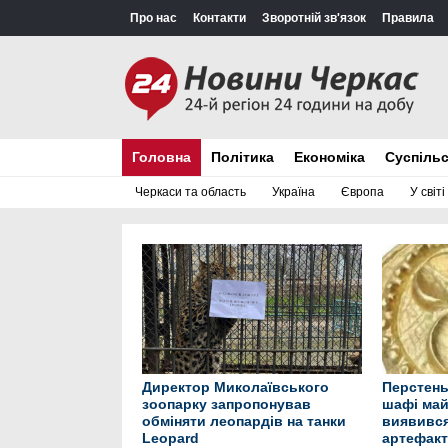
Про нас
Контакти
Зворотній зв'язок
Правила
Головна
Політика
Економіка
Суспіль
Черкаси та область
Україна
Європа
У світі
Директор Миколаївського
Перстень
зоопарку запропонував
шафі май
обміняти леопардів на танки
виявився
Leopard
артефак