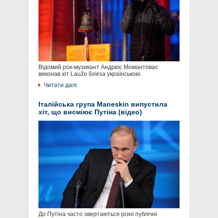
Відомий рок-музикант Андрюс Момантовас
виконав хіт Laužo šviesa українською.
Читати далі
Італійська група Maneskin випустила
хіт, що висміює Путіна (відео)
До Путіна часто звертаються різні публічні