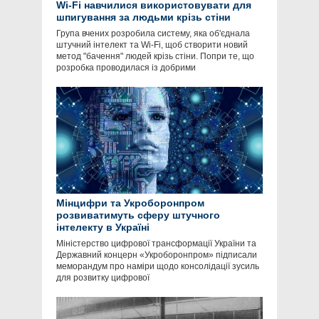
Wi-Fi навчилися використовувати для
шпигування за людьми крізь стіни
Група вчених розробила систему, яка об'єднала
штучний інтелект та Wi-Fi, щоб створити новий
метод "бачення" людей крізь стіни. Попри те, що
розробка проводилася із добрими
Мінцифри та Укроборонпром
розвиватимуть сферу штучного
інтелекту в Україні
Міністерство цифрової трансформації України та
Державний концерн «Укроборонпром» підписали
меморандум про наміри щодо консолідації зусиль
для розвитку цифрової