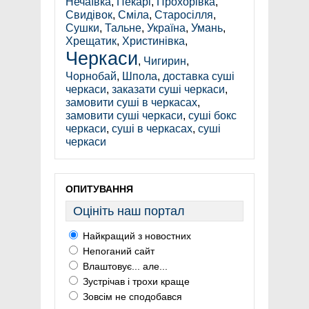
Нечаївка
,
Пекарі
,
Прохорівка
,
Свидівок
,
Сміла
,
Старосілля
,
Сушки
,
Тальне
,
Україна
,
Умань
,
Хрещатик
,
Христинівка
,
Черкаси
,
Чигирин
,
Чорнобай
,
Шпола
,
доставка суші
черкаси
,
заказати суші черкаси
,
замовити суші в черкасах
,
замовити суші черкаси
,
суші бокс
черкаси
,
суші в черкасах
,
суші
черкаси
ОПИТУВАННЯ
Оцініть наш портал
Найкращий з новостних
Непоганий сайт
Влаштовує... але...
Зустрічав і трохи краще
Зовсім не сподобався