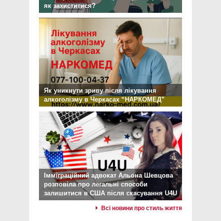
як захиститися?
Як уникнути зриву після лікування
алкоголізму в Черкасах “НАРКОМЕД”
Імміграційний адвокат Альона Шевцова
розповіла про легальні способи
залишитися в США після скасування U4U
Всі новини про стиль життя