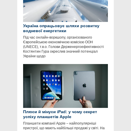
Україна опрацьовує шляхи розвитку
водневої енергетики
Під час онлайн-воркшопу, організованого
Європейською економічною комісією ООН
(UNECE), т.в.о. Голови Держенергоефективності
Костянтин Гура окреслив значний потенціал
України щодо
Плюси й мінуси iPad: у чому секрет
успіху планшетів Apple
Планшети компанії Apple – найпопулярніші
пристрої, що мають найбільші продажі у світі. На