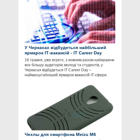
У Черкасах відбудеться найбільший
ярмарок ІТ-вакансій - IT Career Day
16 травня, уже втретє, з кожним разом набираючи
все більшу аудиторію молоді та студентів, у
Черкасах відбудеться ІТ Career Day –
наймасштабніший ярмарок вакансій ІТ-сфери.
Чехлы для смартфона Meizu M6