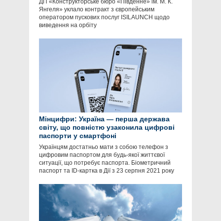
ДП «Конструкторське бюро «Південне» ім. М. К.
Янгеля» уклало контракт з європейським
оператором пускових послуг ISILAUNCH щодо
виведення на орбіту
Мінцифри: Україна — перша держава
світу, що повністю узаконила цифрові
паспорти у смартфоні
Українцям достатньо мати з собою телефон з
цифровим паспортом для будь-якої життєвої
ситуації, що потребує паспорта. Біометричний
паспорт та ID-картка в Дії з 23 серпня 2021 року