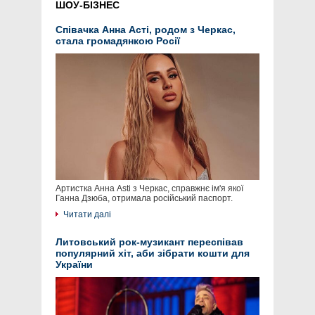
ШОУ-БІЗНЕС
Співачка Анна Асті, родом з Черкас,
стала громадянкою Росії
Артистка Анна Asti з Черкас, справжнє ім'я якої
Ганна Дзюба, отримала російський паспорт.
Читати далі
Литовський рок-музикант переспівав
популярний хіт, аби зібрати кошти для
України