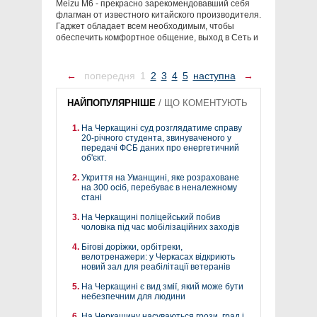
Meizu M6 - прекрасно зарекомендовавший себя
флагман от известного китайского производителя.
Гаджет обладает всем необходимым, чтобы
обеспечить комфортное общение, выход в Сеть и
←
попередня
1
2
3
4
5
наступна
→
НАЙПОПУЛЯРНІШЕ
/
ЩО КОМЕНТУЮТЬ
На Черкащині суд розглядатиме справу
20-річного студента, звинуваченого у
передачі ФСБ даних про енергетичний
об'єкт.
Укриття на Уманщині, яке розраховане
на 300 осіб, перебуває в неналежному
стані
На Черкащині поліцейський побив
чоловіка під час мобілізаційних заходів
Бігові доріжки, орбітреки,
велотренажери: у Черкасах відкриють
новий зал для реабілітації ветеранів
На Черкащині є вид змії, який може бути
небезпечним для людини
На Черкащину насуваються грози, град і