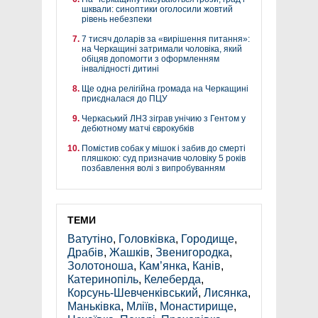
шквали: синоптики оголосили жовтий
рівень небезпеки
7 тисяч доларів за «вирішення питання»:
на Черкащині затримали чоловіка, який
обіцяв допомогти з оформленням
інвалідності дитині
Ще одна релігійна громада на Черкащині
приєдналася до ПЦУ
Черкаський ЛНЗ зіграв унічию з Гентом у
дебютному матчі єврокубків
Помістив собак у мішок і забив до смерті
пляшкою: суд призначив чоловіку 5 років
позбавлення волі з випробуванням
ТЕМИ
Ватутіно
,
Головківка
,
Городище
,
Драбів
,
Жашків
,
Звенигородка
,
Золотоноша
,
Кам’янка
,
Канів
,
Катеринопіль
,
Келеберда
,
Корсунь-Шевченківський
,
Лисянка
,
Маньківка
,
Мліїв
,
Монастирище
,