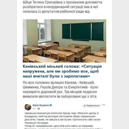
бійця Тетяна Григорівна з проханням допомогти
розібратися в неординарній ситуації яка в неї
склалась із депутатом районної ради від
Канівський міський голова: «Ситуація
напружена, але ми зробимо все, щоб
наші вчителі були з зарплатами»
По всіх головних вулицях Канева - Київській,
Шевченка, Героїв Дніпра та Енергетиків - було
перекрито дорожній рух. Так місцеві педагоги
вимагали виплатити їм заборговані ще з літа