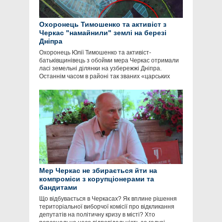
Охоронець Тимошенко та активіст з
Черкас "намайнили" землі на березі
Дніпра
Охоронець Юлії Тимошенко та активіст-
батьківщинівець з обойми мера Черкас отримали
ласі земельні ділянки на узбережжі Дніпра.
Останнім часом в районі так званих «царських
Мер Черкас не збирається йти на
компроміси з корупціонерами та
бандитами
Що відбувається в Черкасах? Як вплине рішення
територіальної виборчої комісії про відкликання
депутатів на політичну кризу в місті? Хто