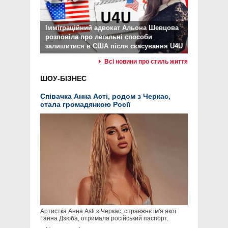
Імміграційний адвокат Альона Шевцова
розповіла про легальні способи
залишитися в США після скасування U4U
Всі новини про стиль життя
ШОУ-БІЗНЕС
Співачка Анна Асті, родом з Черкас,
стала громадянкою Росії
Артистка Анна Asti з Черкас, справжнє ім'я якої
Ганна Дзюба, отримала російський паспорт.