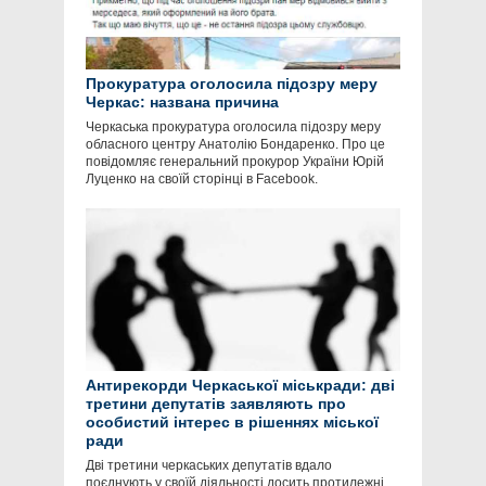
Прокуратура оголосила підозру меру
Черкас: названа причина
Черкаська прокуратура оголосила підозру меру
обласного центру Анатолію Бондаренко. Про це
повідомляє генеральний прокурор України Юрій
Луценко на своїй сторінці в Facebook.
Антирекорди Черкаської міськради: дві
третини депутатів заявляють про
особистий інтерес в рішеннях міської
ради
Дві третини черкаських депутатів вдало
поєднують у своїй діяльності досить протилежні