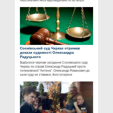
персонально несе відповідальність за галузі
Соснівський суд Черкас отримав
докази судимості Олександра
Радуцького
Відбулося чергове засідання Соснівського суду
Черкас по справі Олександр Радуцький проти
телекомпанії "Антена". Олександр Романович до
зали суду не з’явився, його інтереси