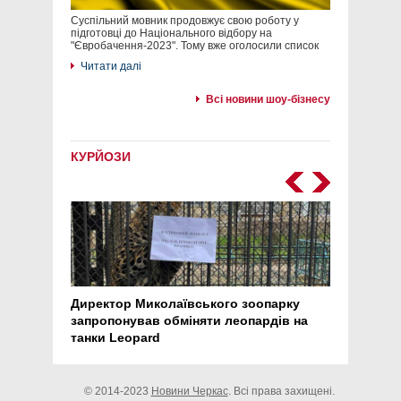
Суспільний мовник продовжує свою роботу у
підготовці до Національного відбору на
"Євробачення-2023". Тому вже оголосили список
Читати далі
Всі новини шоу-бізнесу
КУРЙОЗИ
Директор Миколаївського зоопарку
Перс
запропонував обміняти леопардів на
30 ро
танки Leopard
арте
© 2014-2023
Новини Черкас
. Всі права захищені.