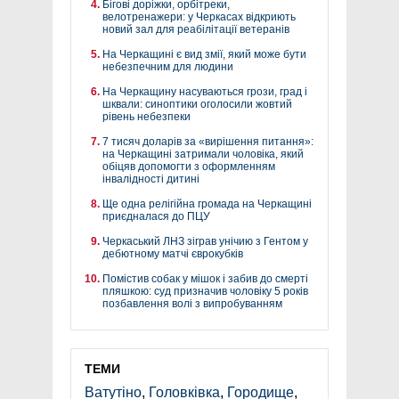
Бігові доріжки, орбітреки,
велотренажери: у Черкасах відкриють
новий зал для реабілітації ветеранів
На Черкащині є вид змії, який може бути
небезпечним для людини
На Черкащину насуваються грози, град і
шквали: синоптики оголосили жовтий
рівень небезпеки
7 тисяч доларів за «вирішення питання»:
на Черкащині затримали чоловіка, який
обіцяв допомогти з оформленням
інвалідності дитині
Ще одна релігійна громада на Черкащині
приєдналася до ПЦУ
Черкаський ЛНЗ зіграв унічию з Гентом у
дебютному матчі єврокубків
Помістив собак у мішок і забив до смерті
пляшкою: суд призначив чоловіку 5 років
позбавлення волі з випробуванням
ТЕМИ
Ватутіно
,
Головківка
,
Городище
,