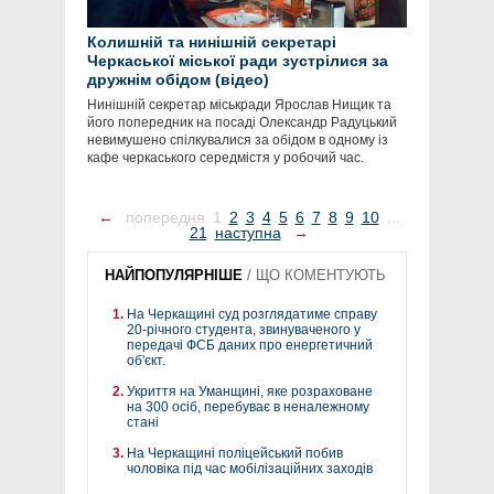
Колишній та нинішній секретарі
Черкаської міської ради зустрілися за
дружнім обідом (відео)
Нинішній секретар міськради Ярослав Нищик та
його попередник на посаді Олександр Радуцький
невимушено спілкувалися за обідом в одному із
кафе черкаського середмістя у робочий час.
←
попередня
1
2
3
4
5
6
7
8
9
10
...
21
наступна
→
НАЙПОПУЛЯРНІШЕ
/
ЩО КОМЕНТУЮТЬ
На Черкащині суд розглядатиме справу
20-річного студента, звинуваченого у
передачі ФСБ даних про енергетичний
об'єкт.
Укриття на Уманщині, яке розраховане
на 300 осіб, перебуває в неналежному
стані
На Черкащині поліцейський побив
чоловіка під час мобілізаційних заходів