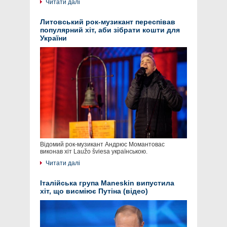
Читати далі
Литовський рок-музикант переспівав
популярний хіт, аби зібрати кошти для
України
Відомий рок-музикант Андрюс Момантовас
виконав хіт Laužo šviesa українською.
Читати далі
Італійська група Maneskin випустила
хіт, що висміює Путіна (відео)