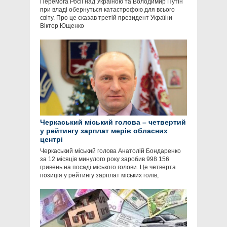
Перемога Росії над Україною та Володимир Путін
при владі обернуться катастрофою для всього
світу. Про це сказав третій президент України
Віктор Ющенко
Черкаський міський голова – четвертий
у рейтингу зарплат мерів обласних
центрі
Черкаський міський голова Анатолій Бондаренко
за 12 місяців минулого року заробив 998 156
гривень на посаді міського голови. Це четверта
позиція у рейтингу зарплат міських голів,