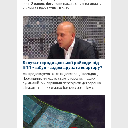
ролі. З одного боку, вони намагаються виглядати
«білим та пухнастим» в очах
Депутат городищенської райради від
БПП «забув» задекларувати квартиру?
Ми продовжуємо вивчати декларації посадовців
Черкащини, які часто стають героями наших
публікацій. Ми вирішили перевірити декларацію
фігуранта наших журналістських розслідувань,