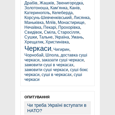
Драбів
,
Жашків
,
Звенигородка
,
Золотоноша
,
Кам’янка
,
Канів
,
Катеринопіль
,
Келеберда
,
Корсунь-Шевченківський
,
Лисянка
,
Маньківка
,
Мліїв
,
Монастирище
,
Нечаївка
,
Пекарі
,
Прохорівка
,
Свидівок
,
Сміла
,
Старосілля
,
Сушки
,
Тальне
,
Україна
,
Умань
,
Хрещатик
,
Христинівка
,
Черкаси
,
Чигирин
,
Чорнобай
,
Шпола
,
доставка суші
черкаси
,
заказати суші черкаси
,
замовити суші в черкасах
,
замовити суші черкаси
,
суші бокс
черкаси
,
суші в черкасах
,
суші
черкаси
ОПИТУВАННЯ
Чи треба Україні вступати в
НАТО?