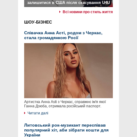
залишитися в США після скасування U4U
Всі новини про стиль життя
ШОУ-БІЗНЕС
Співачка Анна Асті, родом з Черкас,
стала громадянкою Росії
Артистка Анна Asti з Черкас, справжнє ім'я якої
Ганна Дзюба, отримала російський паспорт.
Читати далі
Литовський рок-музикант переспівав
популярний хіт, аби зібрати кошти для
України