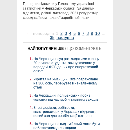
Про це повідомили у Головному управлінні
статистики у Черкаській області. За даними
відомства, у січні–листопаді 2021 року розмір
середньої номінальної заробітної плати
←
попередня
1
2
3
4
5
6
7
8
9
10
...
35
наступна
→
НАЙПОПУЛЯРНІШЕ
/
ЩО КОМЕНТУЮТЬ
На Черкащині суд розглядатиме справу
20-річного студента, звинуваченого у
передачі ФСБ даних про енергетичний
об'єкт.
Укриття на Уманщині, яке розраховане
на 300 осіб, перебуває в неналежному
стані
На Черкащині поліцейський побив
чоловіка під час мобілізаційних заходів
Бігові доріжки, орбітреки,
велотренажери: у Черкасах відкриють
новий зал для реабілітації ветеранів
На Черкащині є вид змії, який може бути
небезпечним для людини