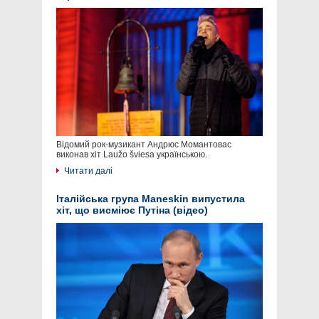
Відомий рок-музикант Андрюс Момантовас
виконав хіт Laužo šviesa українською.
Читати далі
Італійська група Maneskin випустила
хіт, що висміює Путіна (відео)