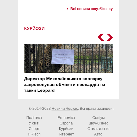
Всі новини шоу-бізнесу
КУРЙОЗИ
Директор Миколаївського зоопарку
Перс
запропонував обміняти леопардів на
30 ро
танки Leopard
арте
© 2014-2023
Новини Черкас
. Всі права захищені.
Політика
Економіка
Соціум
У світі
Європа
Шоу-бізнес
Спорт
Курйози
Стиль життя
Hi-Tech
Інтернет
Авто