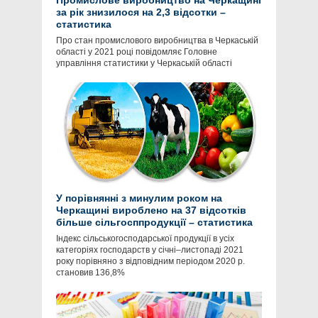
Промислове виробництво на Черкащині
за рік знизилося на 2,3 відсотки –
статистика
Про стан промислового виробництва в Черкаській
області у 2021 році повідомляє Головне
управління статистики у Черкаській області
У порівнянні з минулим роком на
Черкащині вироблено на 37 відсотків
більше сільгосппродукції – статистика
Індекс сільськогосподарської продукції в усіх
категоріях господарств у січні–листопаді 2021
року порівняно з відповідним періодом 2020 р.
становив 136,8%