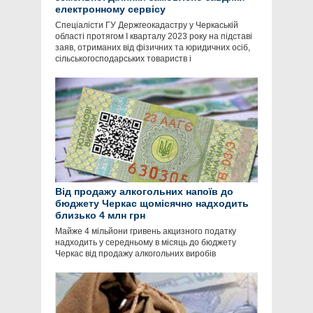
електронному сервісу
Спеціалісти ГУ Держгеокадастру у Черкаській
області протягом І кварталу 2023 року на підставі
заяв, отриманих від фізичних та юридичних осіб,
сільськогосподарських товариств і
Від продажу алкогольних напоїв до
бюджету Черкас щомісячно надходить
близько 4 млн грн
Майже 4 мільйони гривень акцизного податку
надходить у середньому в місяць до бюджету
Черкас від продажу алкогольних виробів