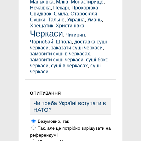
Маньківка
,
Мліїв
,
Монастирище
,
Нечаївка
,
Пекарі
,
Прохорівка
,
Свидівок
,
Сміла
,
Старосілля
,
Сушки
,
Тальне
,
Україна
,
Умань
,
Хрещатик
,
Христинівка
,
Черкаси
,
Чигирин
,
Чорнобай
,
Шпола
,
доставка суші
черкаси
,
заказати суші черкаси
,
замовити суші в черкасах
,
замовити суші черкаси
,
суші бокс
черкаси
,
суші в черкасах
,
суші
черкаси
ОПИТУВАННЯ
Чи треба Україні вступати в
НАТО?
Безумовно, так
Так, але це потрібно вирішувати на
референдумі