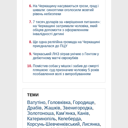
На Черкащину насуваються грози, град і
шквали: синоптики оголосили жовтий
рівень небезпеки
7 тисяч доларів за «вирішення питання»:
на Черкащині затримали чоловіка, який
обіцяв допомогти з оформленням
інвалідності дитині
Ще одна релігійна громада на Черкащині
приєдналася до ПЦУ
Черкаський ЛНЗ зіграв унічию з Гентом у
дебютному матчі єврокубків
Помістив собак у мішок і забив до смерті
пляшкою: суд призначив чоловіку 5 років
позбавлення волі з випробуванням
ТЕМИ
Ватутіно
,
Головківка
,
Городище
,
Драбів
,
Жашків
,
Звенигородка
,
Золотоноша
,
Кам’янка
,
Канів
,
Катеринопіль
,
Келеберда
,
Корсунь-Шевченківський
,
Лисянка
,