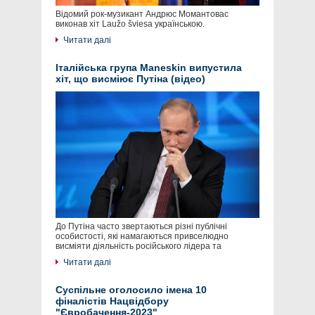
Відомий рок-музикант Андрюс Момантовас
виконав хіт Laužo šviesa українською.
Читати далі
Італійська група Maneskin випустила
хіт, що висміює Путіна (відео)
До Путіна часто звертаються різні публічні
особистості, які намагаються привселюдно
висміяти діяльність російського лідера та
Читати далі
Суспільне оголосило імена 10
фіналістів Нацвідбору
"Євробачення-2023"