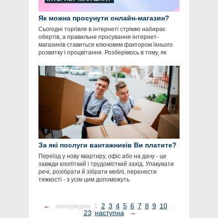
Як можна просунути онлайн-магазин?
Сьогодні торгівля в інтернеті стрімко набирає
обертів, а правильне просування інтернет-
магазинів ставиться ключовим фактором їхнього
розвитку і процвітання. Розберімось в тому, як
За які послуги вантажників Ви платите?
Переїзд у нову квартиру, офіс або на дачу - це
завжди клопіткий і трудомісткий захід. Упакувати
речі, розібрати й зібрати меблі, перенести
тяжкості - з усім цим допоможуть
←
попередня
1
2
3
4
5
6
7
8
9
10
...
23
наступна
→