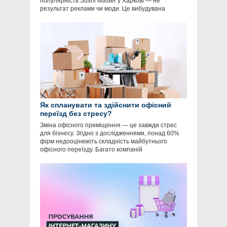
популярність Sushi Master у Харкові — не
результат реклами чи моди. Це вибудувана
Як спланувати та здійснити офісний
переїзд без стресу?
Зміна офісного приміщення — це завжди стрес
для бізнесу. Згідно з дослідженнями, понад 60%
фірм недооцінюють складність майбутнього
офісного переїзду. Багато компаній