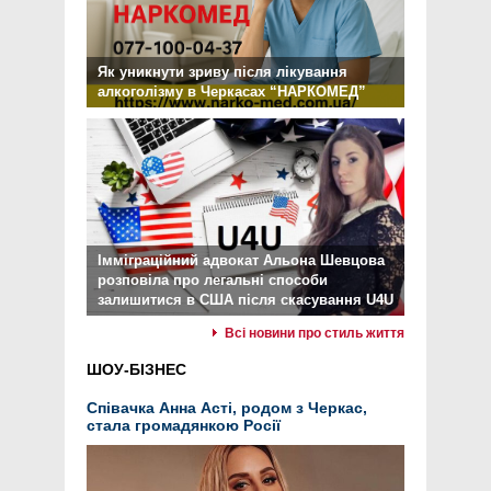
Як уникнути зриву після лікування
алкоголізму в Черкасах “НАРКОМЕД”
Імміграційний адвокат Альона Шевцова
розповіла про легальні способи
залишитися в США після скасування U4U
Всі новини про стиль життя
ШОУ-БІЗНЕС
Співачка Анна Асті, родом з Черкас,
стала громадянкою Росії