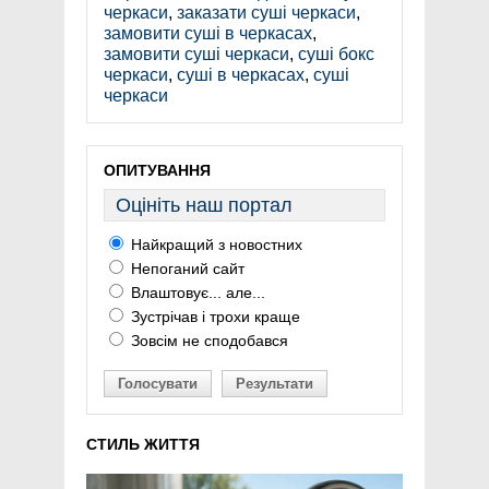
черкаси
,
заказати суші черкаси
,
замовити суші в черкасах
,
замовити суші черкаси
,
суші бокс
черкаси
,
суші в черкасах
,
суші
черкаси
ОПИТУВАННЯ
Оцініть наш портал
Найкращий з новостних
Непоганий сайт
Влаштовує... але...
Зустрічав і трохи краще
Зовсім не сподобався
Голосувати
Результати
СТИЛЬ ЖИТТЯ