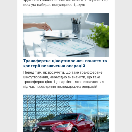
зручності і полюбляє смачно поїсти. У Черкасах ця
послуга набирає популярності, адже
Трансфертне ціноутворення: поняття та
критерії визначення операцій
Перед тим, як зрозуміти, що таке трансфертне
ціноутворення, необхідно визначити, що таке
трансферна ціна. Це вартість, яка визначається
під час проведення господарських операцій