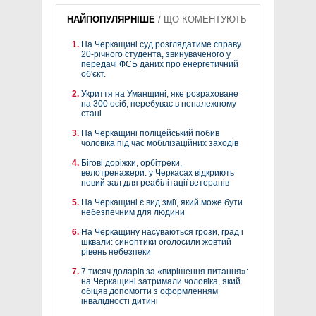
НАЙПОПУЛЯРНІШЕ
/
ЩО КОМЕНТУЮТЬ
На Черкащині суд розглядатиме справу
20-річного студента, звинуваченого у
передачі ФСБ даних про енергетичний
об'єкт.
Укриття на Уманщині, яке розраховане
на 300 осіб, перебуває в неналежному
стані
На Черкащині поліцейський побив
чоловіка під час мобілізаційних заходів
Бігові доріжки, орбітреки,
велотренажери: у Черкасах відкриють
новий зал для реабілітації ветеранів
На Черкащині є вид змії, який може бути
небезпечним для людини
На Черкащину насуваються грози, град і
шквали: синоптики оголосили жовтий
рівень небезпеки
7 тисяч доларів за «вирішення питання»:
на Черкащині затримали чоловіка, який
обіцяв допомогти з оформленням
інвалідності дитині