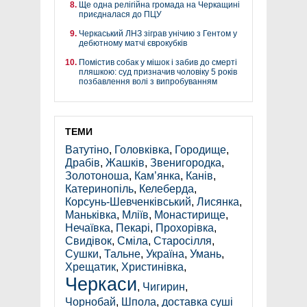
Ще одна релігійна громада на Черкащині
приєдналася до ПЦУ
Черкаський ЛНЗ зіграв унічию з Гентом у
дебютному матчі єврокубків
Помістив собак у мішок і забив до смерті
пляшкою: суд призначив чоловіку 5 років
позбавлення волі з випробуванням
ТЕМИ
Ватутіно
,
Головківка
,
Городище
,
Драбів
,
Жашків
,
Звенигородка
,
Золотоноша
,
Кам’янка
,
Канів
,
Катеринопіль
,
Келеберда
,
Корсунь-Шевченківський
,
Лисянка
,
Маньківка
,
Мліїв
,
Монастирище
,
Нечаївка
,
Пекарі
,
Прохорівка
,
Свидівок
,
Сміла
,
Старосілля
,
Сушки
,
Тальне
,
Україна
,
Умань
,
Хрещатик
,
Христинівка
,
Черкаси
,
Чигирин
,
Чорнобай
,
Шпола
,
доставка суші